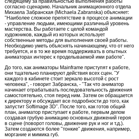
следящему за правильностью выполнения работы
согласно сценарию. Начальник анимационного отдела
Михаела Забранская (Michaela Zabranska) объясняет:
"Наиболее сложное препятствие в процессе анимации
- управление людьми, имеющими различный уровень
мастерства. Вы работаете с целой командой
художников, каждый из которых использует
собственные методы для выполнения своей работы.
Необходимо уметь объяснять начинающему, что от него
требуется, и в то же время поддерживать в опытных
аниматорах интерес к проделываемой ими работе".
До того, как аниматоры Mainframe приступят к работе,
они тщательно планируют действия всех сцен. "У
каждого в кабинете стоит зеркало высотой с рост
человека", - говорит Забранска, - "Так что аниматор
начинает отрабатывать последовательность движения
самостоятельно, стоя перед ним. Затем он обращается
к директору и обсуждает все подробности до того, как
запустит Softimage 3D". После того, как готов общий
план, аниматор приступает к работе, первым делом
создавая грубую анимацию основных движений героя
в сцене (поворот головы, движение рук и ног и т.д.).
Затем создаются более "тонкие" движения, например,
моргание и мимика губ.