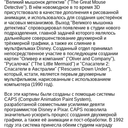
"Великий мышонок детектив" ("The Great Mouse
Detective"). В нём новомодное в то время 3D
присутствовало в качестве дополнения к рисованной
анимации, и использовалось для создания шестерёнок
и часовых механизмов. Выход "Великого мышонка
детектива" спровоцировал появление в студии нового
подразделения, главной задачей которого являлось
дальнейшее совершенствование двухмерной и
трёхмерной графики, а также их слияние в
мультфильмах Disney. Созданный отдел принимал
непосредственное участие в последующем создании
картин "Оливер и компания" ("Oliver and Company"),
"Русалочка" ("The Little Mermaid") и "Спасатели 2:
Спасатели в Австралии" ("Rescuers Down Under"),
который, кстати, является первым двухмерным
мультфильмом, нарисованным с использованием
компьютера (1990 год).
Все эти картины были созданы с помощью системы
CAPS (Computer Animation Paint System),
разработанной совместными усилиями девяти
программистов Disney и Pixar. CAPS позволила
значительно ускорить процесс создания двухмерной
графики, а также её анимации и пост-обработки. В 1992
году эта система принесла обеим студиям награду