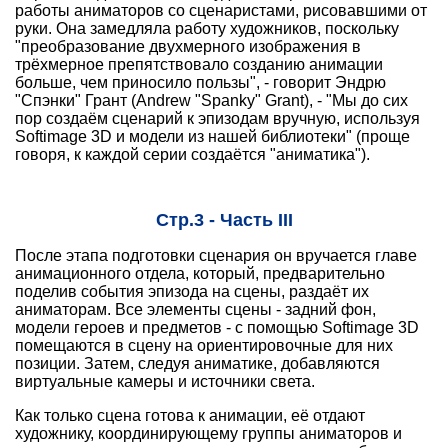
работы аниматоров со сценаристами, рисовавшими от
руки. Она замедляла работу художников, поскольку
"преобразование двухмерного изображения в
трёхмерное препятствовало созданию анимации
больше, чем приносило пользы", - говорит Эндрю
"Спэнки" Грант (Andrew "Spanky" Grant), - "Мы до сих
пор создаём сценарий к эпизодам вручную, используя
Softimage 3D и модели из нашей библиотеки" (проще
говоря, к каждой серии создаётся "аниматика").
Стр.3 - Часть III
После этапа подготовки сценария он вручается главе
анимационного отдела, который, предварительно
поделив события эпизода на сцены, раздаёт их
аниматорам. Все элементы сцены - задний фон,
модели героев и предметов - с помощью Softimage 3D
помещаются в сцену на ориентировочные для них
позиции. Затем, следуя аниматике, добавляются
виртуальные камеры и источники света.
Как только сцена готова к анимации, её отдают
художнику, координирующему группы аниматоров и