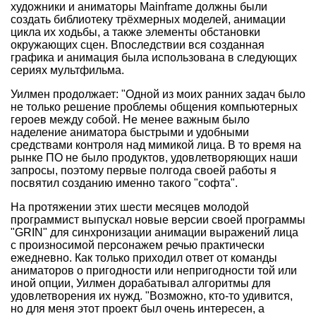
художники и аниматоры Mainframe должны были
создать библиотеку трёхмерных моделей, анимации
цикла их ходьбы, а также элементы обстановки
окружающих сцен. Впоследствии вся созданная
графика и анимация была использована в следующих
сериях мультфильма.
Уилмен продолжает: "Одной из моих ранних задач было
не только решение проблемы общения компьютерных
героев между собой. Не менее важным было
наделение аниматора быстрыми и удобными
средствами контроля над мимикой лица. В то время на
рынке ПО не было продуктов, удовлетворяющих наши
запросы, поэтому первые полгода своей работы я
посвятил созданию именно такого "софта".
На протяжении этих шести месяцев молодой
программист выпускал новые версии своей программы
"GRIN" для синхронизации анимации выражений лица
с произносимой персонажем речью практически
ежедневно. Как только приходил ответ от команды
аниматоров о пригодности или непригодности той или
иной опции, Уилмен дорабатывал алгоритмы для
удовлетворения их нужд. "Возможно, кто-то удивится,
но для меня этот проект был очень интересен, а