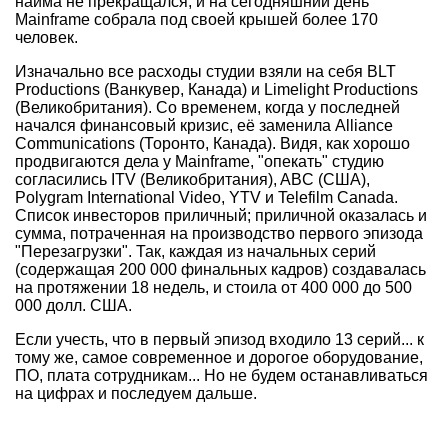
найма не прекращался, и на сегодняшний день
Mainframe собрала под своей крышей более 170
человек.
Изначально все расходы студии взяли на себя BLT
Productions (Ванкувер, Канада) и Limelight Productions
(Великобритания). Со временем, когда у последней
начался финансовый кризис, её заменила Alliance
Communications (Торонто, Канада). Видя, как хорошо
продвигаются дела у Mainframe, "опекать" студию
согласились ITV (Великобритания), ABC (США),
Polygram International Video, YTV и Telefilm Canada.
Список инвесторов приличный; приличной оказалась и
сумма, потраченная на производство первого эпизода
"Перезагрузки". Так, каждая из начальных серий
(содержащая 200 000 финальных кадров) создавалась
на протяжении 18 недель, и стоила от 400 000 до 500
000 долл. США.
Если учесть, что в первый эпизод входило 13 серий... к
тому же, самое современное и дорогое оборудование,
ПО, плата сотрудникам... Но не будем останавливаться
на цифрах и последуем дальше.