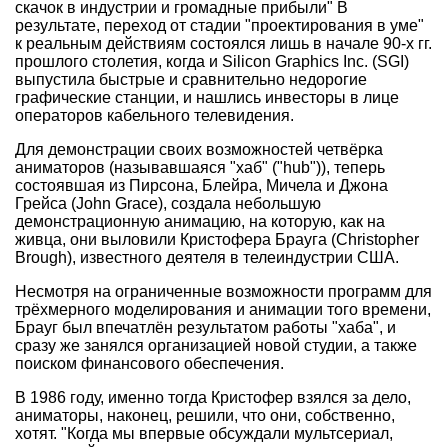
скачок в индустрии и громадные прибыли" В
результате, переход от стадии "проектирования в уме"
к реальным действиям состоялся лишь в начале 90-х гг.
прошлого столетия, когда и Silicon Graphics Inc. (SGI)
выпустила быстрые и сравнительно недорогие
графические станции, и нашлись инвесторы в лице
операторов кабельного телевидения.
Для демонстрации своих возможностей четвёрка
аниматоров (называвшаяся "хаб" ("hub")), теперь
состоявшая из Пирсона, Блейра, Мичела и Джона
Грейса (John Grace), создала небольшую
демонстрационную анимацию, на которую, как на
живца, они выловили Кристофера Брауга (Christopher
Brough), известного деятеля в телеиндустрии США.
Несмотря на ограниченные возможности программ для
трёхмерного моделирования и анимации того времени,
Брауг был впечатлён результатом работы "хаба", и
сразу же занялся организацией новой студии, а также
поиском финансового обеспечения.
В 1986 году, именно тогда Кристофер взялся за дело,
аниматоры, наконец, решили, что они, собственно,
хотят. "Когда мы впервые обсуждали мультсериал,