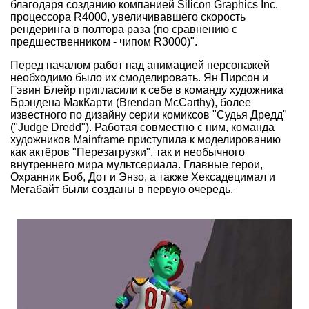
благодаря созданию компанией Silicon Graphics Inc.
процессора R4000, увеличивавшего скорость
рендеринга в полтора раза (по сравнению с
предшественником - чипом R3000)".
Перед началом работ над анимацией персонажей
необходимо было их смоделировать. Ян Пирсон и
Гэвин Блейр пригласили к себе в команду художника
Брэндена МакКарти (Brendan McCarthy), более
известного по дизайну серии комиксов "Судья Дредд"
("Judge Dredd"). Работая совместно с ним, команда
художников Mainframe приступила к моделированию
как актёров "Перезагрузки", так и необычного
внутреннего мира мультсериала. Главные герои,
Охранник Боб, Дот и Энзо, а также Хексадецимал и
Мегабайт были созданы в первую очередь.