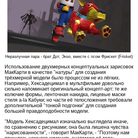
Неразлучная пара - брат Дот, Энзо, вместе с псом Фрискет (Frisket)
Использование двухмерных концептуальных зарисовок
МакКарти в качестве "натуры" для создания
трёхмерной модели было процессом не из лёгких.
Например, Хексадецимал в мультфильме довольно
сильно напоминает оригинальный концепт-арт: те же
колючие формы, ленточная накидка, лицевые маски
стиля a-la Кабуки; но части её телосложения требовали
дополнительной "тонкой подгонки" для создания
большей правдоподобности модели.
"Модель Хексадецимал изначально выглядела иначе,
по сравнению с рисунками; она была лишена чувства
"нарисованности", - говорит МакКарти, - "Поэтому нам