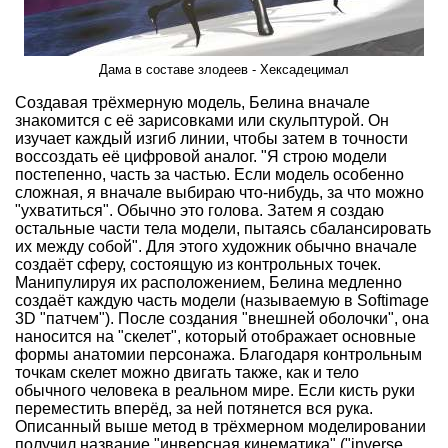
Дама в составе злодеев - Хексадецимал
Создавая трёхмерную модель, Белина вначале
знакомится с её зарисовками или скульптурой. Он
изучает каждый изгиб линии, чтобы затем в точности
воссоздать её цифровой аналог. "Я строю модели
постепенно, часть за частью. Если модель особенно
сложная, я вначале выбираю что-нибудь, за что можно
"ухватиться". Обычно это голова. Затем я создаю
остальные части тела модели, пытаясь сбалансировать
их между собой". Для этого художник обычно вначале
создаёт сферу, состоящую из контрольных точек.
Манипулируя их расположением, Белина медленно
создаёт каждую часть модели (называемую в Softimage
3D "патчем"). После создания "внешней оболочки", она
наносится на "скелет", который отображает основные
формы анатомии персонажа. Благодаря контрольным
точкам скелет можно двигать также, как и тело
обычного человека в реальном мире. Если кисть руки
переместить вперёд, за ней потянется вся рука.
Описанный выше метод в трёхмерном моделировании
получил название "инверсная кинематика" ("inverse