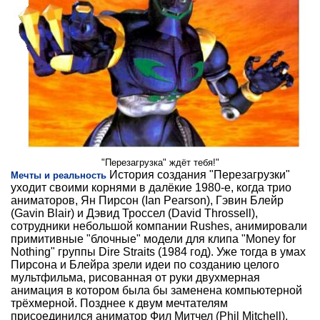
"Перезагрузка" ждёт тебя!"
История создания "Перезагрузки"
Мечты и реальность
уходит своими корнями в далёкие 1980-е, когда трио
аниматоров, Ян Пирсон (Ian Pearson), Гэвин Блейр
(Gavin Blair) и Дэвид Троссел (David Throssell),
сотрудники небольшой компании Rushes, анимировали
примитивные "блочные" модели для клипа "Money for
Nothing" группы Dire Straits (1984 год). Уже тогда в умах
Пирсона и Блейра зрели идеи по созданию целого
мультфильма, рисованная от руки двухмерная
анимация в котором была бы заменена компьютерной
трёхмерной. Позднее к двум мечтателям
присоединился аниматор Фил Митчел (Phil Mitchell),