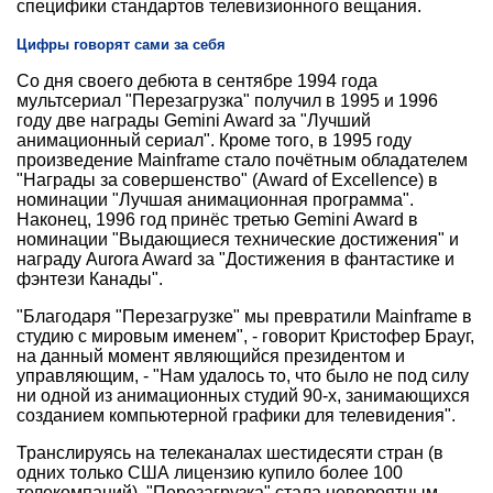
специфики стандартов телевизионного вещания.
Цифры говорят сами за себя
Со дня своего дебюта в сентябре 1994 года
мультсериал "Перезагрузка" получил в 1995 и 1996
году две награды Gemini Award за "Лучший
анимационный сериал". Кроме того, в 1995 году
произведение Mainframe стало почётным обладателем
"Награды за совершенство" (Award of Excellence) в
номинации "Лучшая анимационная программа".
Наконец, 1996 год принёс третью Gemini Award в
номинации "Выдающиеся технические достижения" и
награду Aurora Award за "Достижения в фантастике и
фэнтези Канады".
"Благодаря "Перезагрузке" мы превратили Mainframe в
студию с мировым именем", - говорит Кристофер Брауг,
на данный момент являющийся президентом и
управляющим, - "Нам удалось то, что было не под силу
ни одной из анимационных студий 90-х, занимающихся
созданием компьютерной графики для телевидения".
Транслируясь на телеканалах шестидесяти стран (в
одних только США лицензию купило более 100
телекомпаний), "Перезагрузка" стала невероятным