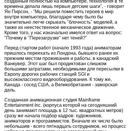
созданный полностью на компьютере, технология в те
времена делала лишь первые детские шаги", - говорит
Ян Пирсон, - "Мы решили поместить героев в мир
внутри компьютера, благодаря чему было бы
значительно легче скрывать "блочность" моделей, а
также их неестественное механическое движение.
Кроме того, у нас изначально имелся ответ на вопрос:
"Почему в "Перезагрузке" нет теней?"
Перед стартом работ (начало 1993 года) аниматорам
пришлось переехать из Лондона, бывшего ранее их
прежним местом проживания и работы, в канадский
Ванкувер. Этот шаг был продиктован слишком
большими затратами, необходимыми для пересылки в
Европу дорогих рабочих станций SGI и
высококлассного видеооборудования. К тому же,
Канада - сосед США, а Великобритания - заморская
даль.
Созданная анимационная студия Mainframe
Entertainment Inc. (корпуса которой на сегодняшний
день занимают площадь в 12 тыс. квадратных метров)
сразу же начала подбор кадров: художников,
аниматоров и программистов. Вначале их число было
небольшим - всего пятнадцать сотрудников, но процесс