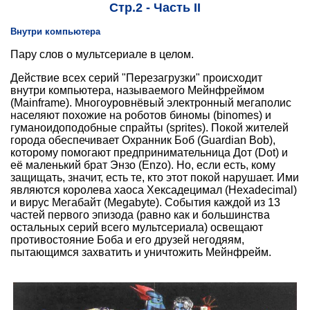
Стр.2 - Часть II
Внутри компьютера
Пару слов о мультсериале в целом.
Действие всех серий "Перезагрузки" происходит
внутри компьютера, называемого Мейнфреймом
(Mainframe). Многоуровнёвый электронный мегаполис
населяют похожие на роботов биномы (binomes) и
гуманоидоподобные спрайты (sprites). Покой жителей
города обеспечивает Охранник Боб (Guardian Bob),
которому помогают предпринимательница Дот (Dot) и
её маленький брат Энзо (Enzo). Но, если есть, кому
защищать, значит, есть те, кто этот покой нарушает. Ими
являются королева хаоса Хексадецимал (Hexadecimal)
и вирус Мегабайт (Megabyte). События каждой из 13
частей первого эпизода (равно как и большинства
остальных серий всего мультсериала) освещают
противостояние Боба и его друзей негодяям,
пытающимся захватить и уничтожить Мейнфрейм.