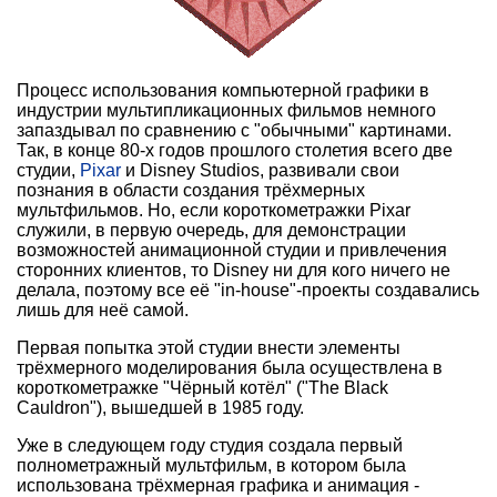
Процесс использования компьютерной графики в
индустрии мультипликационных фильмов немного
запаздывал по сравнению с "обычными" картинами.
Так, в конце 80-х годов прошлого столетия всего две
студии,
Pixar
и Disney Studios, развивали свои
познания в области создания трёхмерных
мультфильмов. Но, если короткометражки Pixar
служили, в первую очередь, для демонстрации
возможностей анимационной студии и привлечения
сторонних клиентов, то Disney ни для кого ничего не
делала, поэтому все её "in-house"-проекты создавались
лишь для неё самой.
Первая попытка этой студии внести элементы
трёхмерного моделирования была осуществлена в
короткометражке "Чёрный котёл" ("The Black
Cauldron"), вышедшей в 1985 году.
Уже в следующем году студия создала первый
полнометражный мультфильм, в котором была
использована трёхмерная графика и анимация -