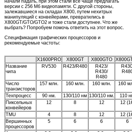
начали падать, при этом стали все чаще предлагать
версии с 256 Мб видеопамяти. С другой стороны,
залежавшиеся на складах X800, путем нехитрых
манипуляций с конвейерами, превратились в
X800GT/GTO/GTO2 и тоже стали доступнее. Что же
выбрать? Попробуем помочь ответить на этот вопрос.
Спецификация графических процессоров и
рекомендуемые частоты:
X1600PRO
X800GT
X800GTO
X800G
Название
RV530
R423/R480
R423/
R430
чипа
R430/
R48
R480
Число
157 млн.
160 млн.
160 млн.
160 м
транзисторов
Техпроцесс
90 нм.
130/110 нм
130/110 нм.
110 н
Пиксельных
12
8
12
12 (1
конвейеров
TMU
4
8
12
12 (1
Вершинных
5
6
6
6
процессоров