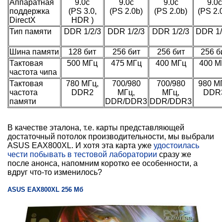
Аппаратная
9.0c
9.0c
9.0c
9.0c
поддержка
(PS 3.0,
(PS 2.0b)
(PS 2.0b)
(PS 2.
DirectX
HDR )
Тип памяти
DDR 1/2/3
DDR 1/2/3
DDR 1/2/3
DDR 1/
Шина памяти
128 бит
256 бит
256 бит
256 б
Тактовая
500 МГц
475 МГц
400 МГц
400 М
частота чипа
Тактовая
780 МГц,
700/980
700/980
980 М
частота
DDR2
МГц,
МГц,
DDR
памяти
DDR/DDR3
DDR/DDR3
В качестве эталона, т.е. карты представляющей
достаточный потолок производительности, мы выбрали
ASUS EAX800XL. И хотя эта карта уже
удостоилась
чести побывать в тестовой лаборатории
сразу же
после анонса, напомним коротко ее особенности, а
вдруг что-то изменилось?
ASUS EAX800XL 256 Мб