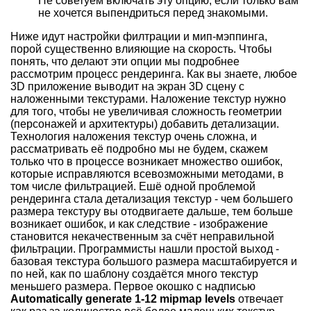
Не советуем включать эту опцию, если только вам
не хочется выпендриться перед знакомыми.
Ниже идут настройки филтрации и мип-мэппинга,
порой существенно влияющие на скорость. Чтобы
понять, что делают эти опции мы подробнее
рассмотрим процесс рендеринга. Как вы знаете, любое
3D приложение выводит на экран 3D сцену c
наложенными текстурами. Наложение текстур нужно
для того, чтобы не увеличивая сложность геометрии
(персонажей и архитектуры) добавить детализации.
Технология наложения текстур очень сложна, и
рассматривать её подробно мы не будем, скажем
только что в процессе возникает множество ошибок,
которые исправляются всевозможными методами, в
том числе фильтрацией. Ешё одной проблемой
рендеринга стала детализация текстур - чем большего
размера текстуру вы отодвигаете дальше, тем больше
возникает ошибок, и как следствие - изображение
становится некачественным за счёт неправильной
фильтрации. Программисты нашли простой выход -
базовая текстура большого размера масштабируется и
по ней, как по шаблону создаётся много текстур
меньшего размера. Первое окошко с надписью
Automatically generate 1-12 mipmap levels
отвечает