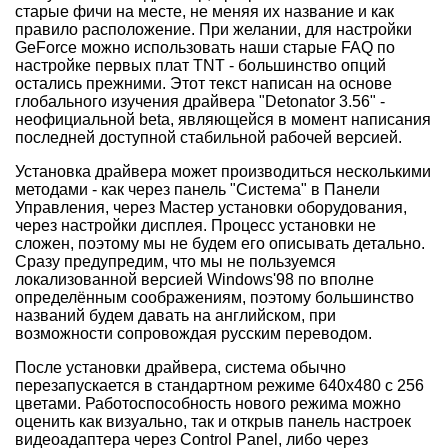
старые фичи на месте, не меняя их название и как
правило расположение. При желании, для настройки
GeForce можно использовать наши старые FAQ по
настройке первых плат TNT - большинство опций
остались прежними. Этот текст написан на основе
глобального изучения драйвера "Detonator 3.56" -
неофициальной beta, являющейся в момент написания
последней доступной стабильной рабочей версией.
Установка драйвера может производиться несколькими
методами - как через панель "Система" в Панели
Управления, через Мастер установки оборудования,
через настройки дисплея. Процесс установки не
сложен, поэтому мы не будем его описывать детально.
Сразу предупредим, что мы не пользуемся
локализованной версией Windows'98 по вполне
определённым соображениям, поэтому большинство
названий будем давать на английском, при
возможности сопровождая русским переводом.
После установки драйвера, система обычно
перезапускается в стандартном режиме 640x480 с 256
цветами. Работоспособность нового режима можно
оценить как визуально, так и открыв панель настроек
видеоадаптера через Control Panel, либо через