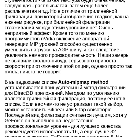
ступенчатости - близкая текстура будет очень чёткая,
следующая - расплывчатая, затем ещё более
расплывчатая и т.д. Но в отличие от трилинейной
фильтрации, при которой изображение гладкое, как на
нижнем рисунке, при билинейной фильтрации
сглаживания между этими уровнями нет. Очень
неприятный эффект. Кроме того по мнению
программистов nVidia включение аппаратной
генерации MIP уровней способно существенно
уменьшить нагрузку на AGP шину, и как следствие -
увеличить немного производительность. Наши замеры
не выявили сколько-нибудь серьёзного прироста
скорости при отключении этой опции, однако просто так
nVidia ничего не говорит.
В выпадающем списке
Auto-mipmap method
устанавливается принудительный метод фильтрации
для Direct3D приложений. Методом по умолчанию
является трилинейная фильтрация, поэтому её нет в
списке. Если вас чем-то не устраивает такой выбор,
можно установить Bilinear или 8-tap Anisotropic.
Последний вид фильтрации считается лучшим, хотя у
GeForce он выполнен на недостаточно
профессиональном уровне - для лучшего качества
рекомендуется использовать 16, а ещё лучше 32