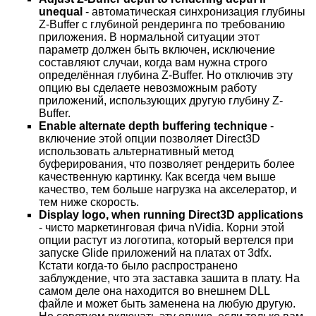
unequal
- автоматическая синхронизация глубины
Z-Buffer с глубиной рендеринга по требованию
приложения. В нормальной ситуации этот
параметр должен быть включен, исключение
составляют случаи, когда вам нужна строго
определённая глубина Z-Buffer. Но отключив эту
опцию вы сделаете невозможным работу
приложений, использующих другую глубину Z-
Buffer.
Enable alternate depth buffering technique
-
включение этой опции позволяет Direct3D
использовать альтернативный метод
буферирования, что позволяет рендерить более
качественную картинку. Как всегда чем выше
качество, тем больше нагрузка на акселератор, и
тем ниже скорость.
Display logo, when running Direct3D applications
- чисто маркетинговая фича nVidia. Корни этой
опции растут из логотипа, который вертелся при
запуске Glide приложений на платах от 3dfx.
Кстати когда-то было распространено
заблуждение, что эта заставка зашита в плату. На
самом деле она находится во внешнем DLL
файле и может быть заменена на любую другую.