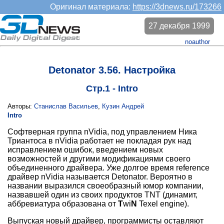
Оригинал материала:
https://3dnews.ru/173266
27 декабря 1999
noauthor
Detonator 3.56. Настройка
Стр.1 - Intro
Авторы:
Станислав Васильев
,
Кузин Андрей
Intro
Софтверная группа nVidia, под управлением Ника
Триантоса в nVidia работает не покладая рук над
исправлением ошибок, введением новых
возможностей и другими модификациями своего
объединенного драйвера. Уже долгое время reference
драйвер nVidia называется Detonator. Вероятно в
названии выразился своеобразный юмор компании,
назвавшей один из своих продуктов TNT (динамит,
аббревиатура образована от
T
wi
N
Texel engine).
Выпуская новый драйвер, программисты оставляют