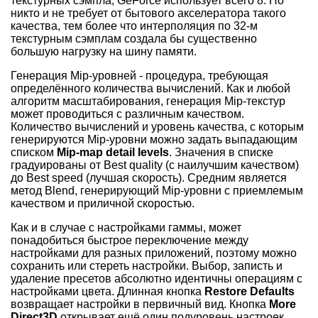
текстурных сэмпла, GeForce использует всего 8. Но
никто и не требует от бытового акселератора такого
качества, тем более что интерполяция по 32-м
текстурным сэмплам создала бы существенно
большую нагрузку на шину памяти.
Генерация Mip-уровней - процедура, требующая
определённого количества вычислений. Как и любой
алгоритм масштабирования, генерация Mip-текстур
может проводиться с различным качеством.
Количество вычислений и уровень качества, с которым
генерируются Mip-уровни можно задать выпадающим
списком
Mip-map detail levels
. Значения в списке
градуированы от Best quality (с наилучшим качеством)
до Best speed (лучшая скорость). Средним является
метод Blend, генерирующий Mip-уровни с приемлемым
качеством и приличной скоростью.
Как и в случае с настройками гаммы, может
понадобиться быстрое переключение между
настройками для разных приложений, поэтому можно
сохранить или стереть настройки. Выбор, записть и
удаление пресетов абсолютно идентичны операциям с
настройками цвета. Длинная кнопка
Restore Defaults
возвращает настройки в первичный вид. Кнопка
More
Direct3D
открывает ещё один подуровень настроек