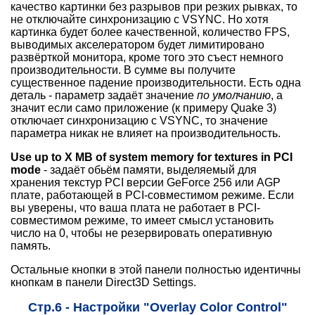
качество картинки без разрывов при резких рывках, то
не отключайте синхронизацию с VSYNC. Но хотя
картинка будет более качественной, количество FPS,
выводимых акселератором будет лимитировано
развёрткой монитора, кроме того это съест немного
производительности. В сумме вы получите
существенное падение производительности. Есть одна
деталь - параметр задаёт значение
по умолчанию
, а
значит если само приложение (к примеру Quake 3)
отключает синхронизацию с VSYNC, то значение
параметра никак не влияет на производительность.
Use up to X MB of system memory for textures in PCI
mode
- задаёт обьём памяти, выделяемый для
хранения текстур PCI версии GeForce 256 или AGP
плате, работающей в PCI-совместимом режиме. Если
вы уверены, что ваша плата не работает в PCI-
совместимом режиме, то имеет смысл установить
число на 0, чтобы не резервировать оперативную
память.
Остальные кнопки в этой панели полностью идентичны
кнопкам в панели Direct3D Settings.
Стр.6 - Настройки "Overlay Color Control"