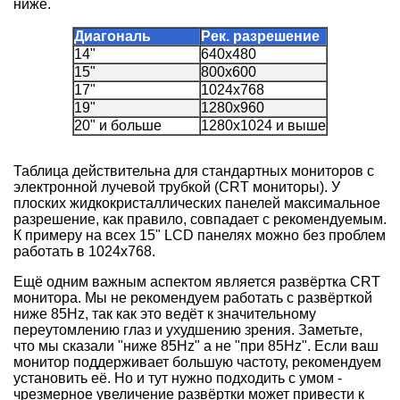
ниже.
Диагональ
Рек. разрешение
14"
640x480
15"
800x600
17"
1024x768
19"
1280x960
20" и больше
1280x1024 и выше
Таблица действительна для стандартных мониторов с
электронной лучевой трубкой (CRT мониторы). У
плоских жидкокристаллических панелей максимальное
разрешение, как правило, совпадает с рекомендуемым.
К примеру на всех 15" LCD панелях можно без проблем
работать в 1024x768.
Ещё одним важным аспектом является развёртка CRT
монитора. Мы не рекомендуем работать с развёрткой
ниже 85Hz, так как это ведёт к значительному
переутомлению глаз и ухудшению зрения. Заметьте,
что мы сказали "ниже 85Hz" а не "при 85Hz". Если ваш
монитор поддерживает большую частоту, рекомендуем
установить её. Но и тут нужно подходить с умом -
чрезмерное увеличение развёртки может привести к