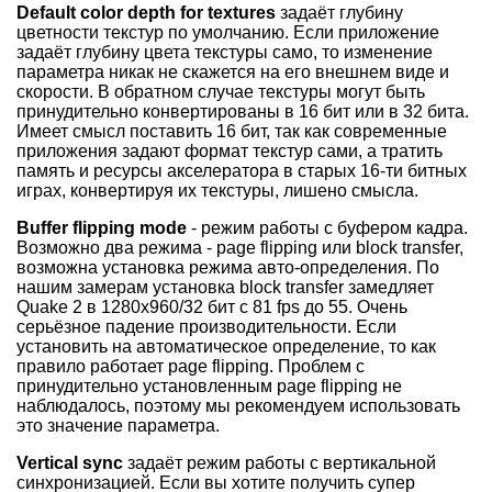
Default color depth for textures
задаёт глубину
цветности текстур по умолчанию. Если приложение
задаёт глубину цвета текстуры само, то изменение
параметра никак не скажется на его внешнем виде и
скорости. В обратном случае текстуры могут быть
принудительно конвертированы в 16 бит или в 32 бита.
Имеет смысл поставить 16 бит, так как современные
приложения задают формат текстур сами, а тратить
память и ресурсы акселератора в старых 16-ти битных
играх, конвертируя их текстуры, лишено смысла.
Buffer flipping mode
- режим работы с буфером кадра.
Возможно два режима - page flipping или block transfer,
возможна установка режима авто-определения. По
нашим замерам установка block transfer замедляет
Quake 2 в 1280x960/32 бит с 81 fps до 55. Очень
серьёзное падение производительности. Если
установить на автоматическое определение, то как
правило работает page flipping. Проблем с
принудительно установленным page flipping не
наблюдалось, поэтому мы рекомендуем использовать
это значение параметра.
Vertical sync
задаёт режим работы с вертикальной
синхронизацией. Если вы хотите получить супер