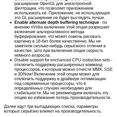
расширение OpenGL для анизотропной
филтрации, что позволяет приложением
использовать её. Приложение, не использующее
это GL расширение не будет выглядеть лучше.
Enable alternate depth buffering technique
- по
мнению nVidia включение этой опции разрешает
включение альтернативного метода
буферирования, что может помочь рисовать
картинку в 16-бит более качественно. Мы не
заметили сколько-нибудь серьёзного отличия в
качестве, зато при включении опции скорость
немного возросла.
Disable support for enchanced CPU instruction sets -
отключить поддержку расширенных комманд
процессоров, к которым можно отнести MMX, SSE
и 3DNow! Включение этой опции может для
отключить поддержку в драйвере оптимизации
под современные процессоры, что в
определённых случаях необходимо для
стабильности. Мы не рекомендуем включать эту
опцию во избежание потерь производительности.
Далее идут три выпадающих списка, параметры
которых серьёзно влияют на производительность.