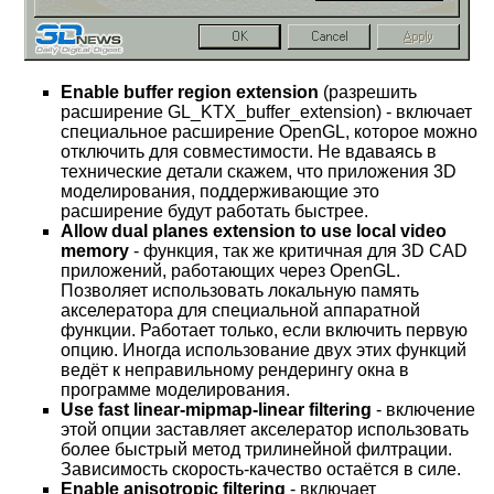
Enable buffer region extension
(разрешить
расширение GL_KTX_buffer_extension) - включает
специальное расширение OpenGL, которое можно
отключить для совместимости. Не вдаваясь в
технические детали скажем, что приложения 3D
моделирования, поддерживающие это
расширение будут работать быстрее.
Allow dual planes extension to use local video
memory
- функция, так же критичная для 3D CAD
приложений, работающих через OpenGL.
Позволяет использовать локальную память
акселератора для специальной аппаратной
функции. Работает только, если включить первую
опцию. Иногда использование двух этих функций
ведёт к неправильному рендерингу окна в
программе моделирования.
Use fast linear-mipmap-linear filtering
- включение
этой опции заставляет акселератор использовать
более быстрый метод трилинейной филтрации.
Зависимость скорость-качество остаётся в силе.
Enable anisotropic filtering
- включает