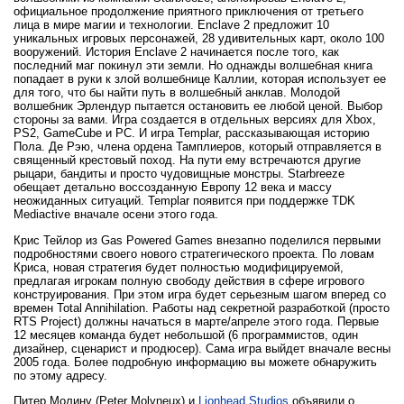
официальное продолжение приятного приключения от третьего
лица в мире магии и технологии. Enclave 2 предложит 10
уникальных игровых персонажей, 28 удивительных карт, около 100
вооружений. История Enclave 2 начинается после того, как
последний маг покинул эти земли. Но однажды волшебная книга
попадает в руки к злой волшебнице Каллии, которая использует ее
для того, что бы найти путь в волшебный анклав. Молодой
волшебник Эрлендур пытается остановить ее любой ценой. Выбор
стороны за вами. Игра создается в отдельных версиях для Xbox,
PS2, GameCube и PC. И игра Templar, рассказывающая историю
Пола. Де Рэю, члена ордена Тамплиеров, который отправляется в
священный крестовый поход. На пути ему встречаются другие
рыцари, бандиты и просто чудовищные монстры. Starbreeze
обещает детально воссозданную Европу 12 века и массу
неожиданных ситуаций. Templar появится при поддержке TDK
Mediactive вначале осени этого года.
Крис Тейлор из Gas Powered Games внезапно поделился первыми
подробностями своего нового стратегического проекта. По ловам
Криса, новая стратегия будет полностью модифицируемой,
предлагая игрокам полную свободу действия в сфере игрового
конструирования. При этом игра будет серьезным шагом вперед со
времен Total Annihilation. Работы над секретной разработкой (просто
RTS Project) должны начаться в марте/апреле этого года. Первые
12 месяцев команда будет небольшой (6 программистов, один
дизайнер, сценарист и продюсер). Сама игра выйдет вначале весны
2005 года. Более подробную информацию вы можете обнаружить
по этому адресу.
Питер Молину (Peter Molyneux) и
Lionhead Studios
объявили о