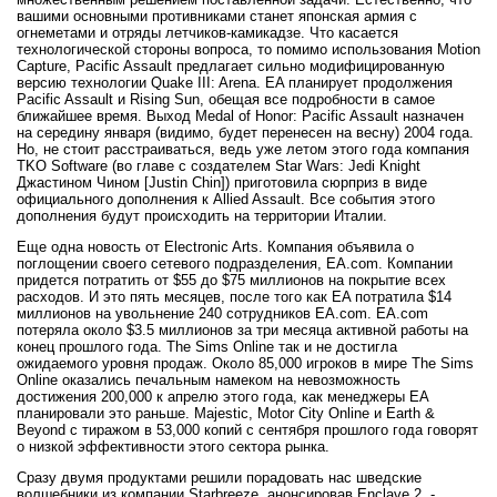
вашими основными противниками станет японская армия с
огнеметами и отряды летчиков-камикадзе. Что касается
технологической стороны вопроса, то помимо использования Motion
Capture, Pacific Assault предлагает сильно модифицированную
версию технологии Quake III: Arena. EA планирует продолжения
Pacific Assault и Rising Sun, обещая все подробности в самое
ближайшее время. Выход Medal of Honor: Pacific Assault назначен
на середину января (видимо, будет перенесен на весну) 2004 года.
Но, не стоит расстраиваться, ведь уже летом этого года компания
TKO Software (во главе с создателем Star Wars: Jedi Knight
Джастином Чином [Justin Chin]) приготовила сюрприз в виде
официального дополнения к Allied Assault. Все события этого
дополнения будут происходить на территории Италии.
Еще одна новость от Electronic Arts. Компания объявила о
поглощении своего сетевого подразделения, EA.com. Компании
придется потратить от $55 до $75 миллионов на покрытие всех
расходов. И это пять месяцев, после того как EA потратила $14
миллионов на увольнение 240 сотрудников EA.com. EA.com
потеряла около $3.5 миллионов за три месяца активной работы на
конец прошлого года. The Sims Online так и не достигла
ожидаемого уровня продаж. Около 85,000 игроков в мире The Sims
Online оказались печальным намеком на невозможность
достижения 200,000 к апрелю этого года, как менеджеры EA
планировали это раньше. Majestic, Motor City Online и Earth &
Beyond с тиражом в 53,000 копий с сентября прошлого года говорят
о низкой эффективности этого сектора рынка.
Сразу двумя продуктами решили порадовать нас шведские
волшебники из компании Starbreeze, анонсировав Enclave 2, -