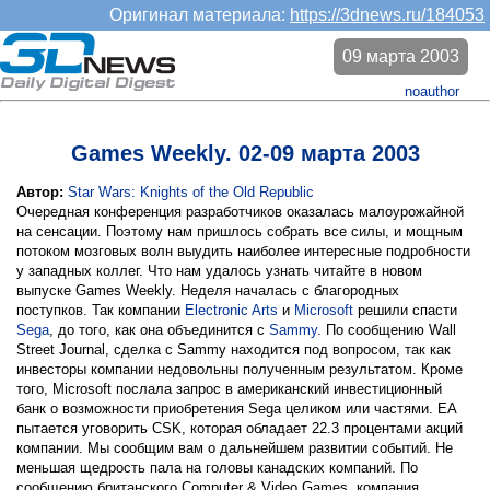
Оригинал материала:
https://3dnews.ru/184053
09 марта 2003
noauthor
Games Weekly. 02-09 марта 2003
Автор:
Star Wars: Knights of the Old Republic
Очередная конференция разработчиков оказалась малоурожайной
на сенсации. Поэтому нам пришлось собрать все силы, и мощным
потоком мозговых волн выудить наиболее интересные подробности
у западных коллег. Что нам удалось узнать читайте в новом
выпуске Games Weekly. Неделя началась с благородных
поступков. Так компании
Electronic Arts
и
Microsoft
решили спасти
Sega
, до того, как она объединится с
Sammy
. По сообщению Wall
Street Journal, сделка с Sammy находится под вопросом, так как
инвесторы компании недовольны полученным результатом. Кроме
того, Microsoft послала запрос в американский инвестиционный
банк о возможности приобретения Sega целиком или частями. EA
пытается уговорить CSK, которая обладает 22.3 процентами акций
компании. Мы сообщим вам о дальнейшем развитии событий. Не
меньшая щедрость пала на головы канадских компаний. По
сообщению британского Computer & Video Games, компания