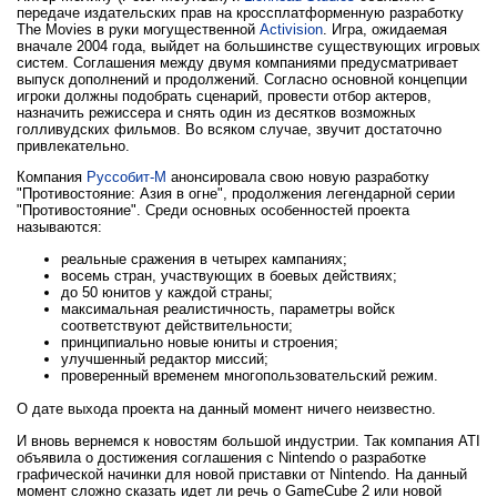
передаче издательских прав на кроссплатформенную разработку
The Movies в руки могущественной
Activision
. Игра, ожидаемая
вначале 2004 года, выйдет на большинстве существующих игровых
систем. Соглашения между двумя компаниями предусматривает
выпуск дополнений и продолжений. Согласно основной концепции
игроки должны подобрать сценарий, провести отбор актеров,
назначить режиссера и снять один из десятков возможных
голливудских фильмов. Во всяком случае, звучит достаточно
привлекательно.
Компания
Руссобит-М
анонсировала свою новую разработку
"Противостояние: Азия в огне", продолжения легендарной серии
"Противостояние". Среди основных особенностей проекта
называются:
реальные сражения в четырех кампаниях;
восемь стран, участвующих в боевых действиях;
до 50 юнитов у каждой страны;
максимальная реалистичность, параметры войск
соответствуют действительности;
принципиально новые юниты и строения;
улучшенный редактор миссий;
проверенный временем многопользовательский режим.
О дате выхода проекта на данный момент ничего неизвестно.
И вновь вернемся к новостям большой индустрии. Так компания ATI
объявила о достижения соглашения с Nintendo о разработке
графической начинки для новой приставки от Nintendo. На данный
момент сложно сказать идет ли речь о GameCube 2 или новой