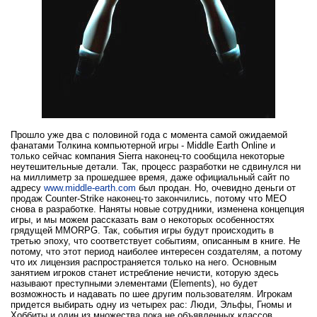
Прошло уже два с половиной года с момента самой ожидаемой
фанатами Толкина компьютерной игры - Middle Earth Online и
только сейчас компания Sierra наконец-то сообщила некоторые
неутешительные детали. Так, процесс разработки не сдвинулся ни
на миллиметр за прошедшее время, даже официальный сайт по
адресу
www.middle-earth.com
был продан. Но, очевидно деньги от
продаж Counter-Strike наконец-то закончились, потому что MEO
снова в разработке. Наняты новые сотрудники, изменена концепция
игры, и мы можем рассказать вам о некоторых особенностях
грядущей MMORPG. Так, события игры будут происходить в
третью эпоху, что соответствует событиям, описанным в книге. Не
потому, что этот период наиболее интересен создателям, а потому
что их лицензия распространяется только на него. Основным
занятием игроков станет истребление нечисти, которую здесь
называют преступными элементами (Elements), но будет
возможность и надавать по шее другим пользователям. Игрокам
придется выбирать одну из четырех рас: Люди, Эльфы, Гномы и
Хоббиты и один из множества пока не объявленных классов.