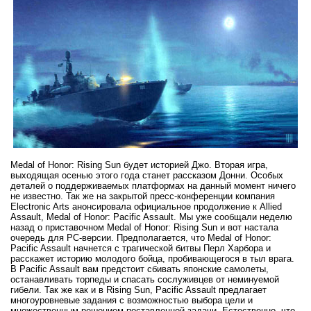
Medal of Honor: Rising Sun будет историей Джо. Вторая игра,
выходящая осенью этого года станет рассказом Донни. Особых
деталей о поддерживаемых платформах на данный момент ничего
не известно. Так же на закрытой пресс-конференции компания
Electronic Arts анонсировала официальное продолжение к Allied
Assault, Medal of Honor: Pacific Assault. Мы уже сообщали неделю
назад о приставочном Medal of Honor: Rising Sun и вот настала
очередь для PC-версии. Предполагается, что Medal of Honor:
Pacific Assault начнется с трагической битвы Перл Харбора и
расскажет историю молодого бойца, пробивающегося в тыл врага.
В Pacific Assault вам предстоит сбивать японские самолеты,
останавливать торпеды и спасать сослуживцев от неминуемой
гибели. Так же как и в Rising Sun, Pacific Assault предлагает
многоуровневые задания с возможностью выбора цели и
множественным решением поставленной задачи. Естественно, что