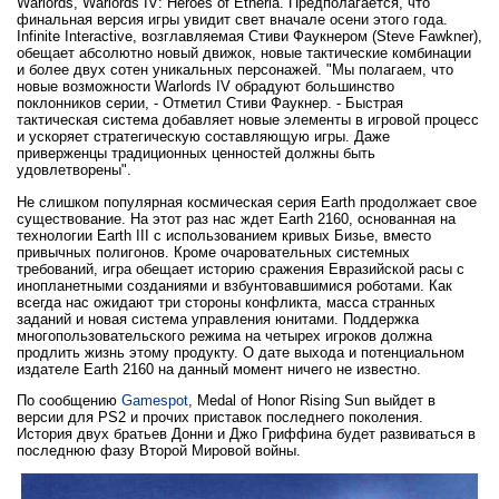
Warlords, Warlords IV: Heroes of Etheria. Предполагается, что
финальная версия игры увидит свет вначале осени этого года.
Infinite Interactive, возглавляемая Стиви Фаукнером (Steve Fawkner),
обещает абсолютно новый движок, новые тактические комбинации
и более двух сотен уникальных персонажей. "Мы полагаем, что
новые возможности Warlords IV обрадуют большинство
поклонников серии, - Отметил Стиви Фаукнер. - Быстрая
тактическая система добавляет новые элементы в игровой процесс
и ускоряет стратегическую составляющую игры. Даже
приверженцы традиционных ценностей должны быть
удовлетворены".
Не слишком популярная космическая серия Earth продолжает свое
существование. На этот раз нас ждет Earth 2160, основанная на
технологии Earth III с использованием кривых Бизье, вместо
привычных полигонов. Кроме очаровательных системных
требований, игра обещает историю сражения Евразийской расы с
инопланетными созданиями и взбунтовавшимися роботами. Как
всегда нас ожидают три стороны конфликта, масса странных
заданий и новая система управления юнитами. Поддержка
многопользовательского режима на четырех игроков должна
продлить жизнь этому продукту. О дате выхода и потенциальном
издателе Earth 2160 на данный момент ничего не известно.
По сообщению
Gamespot
, Medal of Honor Rising Sun выйдет в
версии для PS2 и прочих приставок последнего поколения.
История двух братьев Донни и Джо Гриффина будет развиваться в
последнюю фазу Второй Мировой войны.