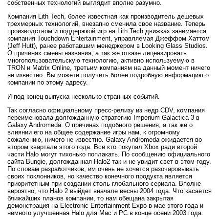
собственных технологий выглядит вполне разумно.
Компания Lith Tech, более известная как производитель дешевых
трехмерных технологий, внезапно сменила свое название. Теперь
производством и поддержкой игр на Lith Tech движках занимается
компания Touchdown Entertainment, управляемая Джеффом Хаттом
(Jeff Hutt), ранее работавшим менеджером в Looking Glass Studios.
О причинах смены названия, а так же отказе лицензировать
многопользовательскую технологию, активно используемую в
TRON и Matrix Online, третьим компаниям на данный момент ничего
не известно. Вы можете получить более подробную информацию о
компании по этому адресу.
И под конец выпуска несколько странных событий.
Так согласно официальному пресс-релизу из недр CDV, компания
переименовала долгожданную стратегию Imperium Galactica 3 в
Galaxy Andromeda. О причинах подобного решения, а так же о
влиянии его на общее содержание игры нам, к огромному
сожалению, ничего не известно. Galaxy Andromeda ожидается во
втором квартале этого года. Все кто покупал Xbox ради второй
части Halo могут тихонько поплакать. По сообщению официального
сайта Bungie, долгожданная Halo2 так и не увидит свет в этом году.
По словам разработчиков, им очень не хочется разочаровывать
своих поклонников, но качество конечного продукта является
приоритетным при создании столь глобального сериала. Вполне
вероятно, что Halo 2 выйдет вначале весны 2004 года. Что касается
ближайших планов компании, то нам обещана закрытая
демонстрация на Electronic Entertainment Expo в мае этого года и
немного улучшенная Halo для Mac и PC в конце осени 2003 года.