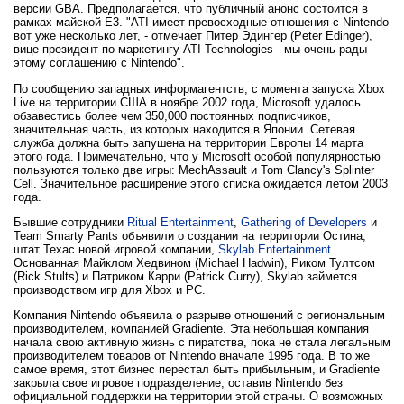
версии GBA. Предполагается, что публичный анонс состоится в
рамках майской E3. "ATI имеет превосходные отношения с Nintendo
вот уже несколько лет, - отмечает Питер Эдингер (Peter Edinger),
вице-президент по маркетингу ATI Technologies - мы очень рады
этому соглашению с Nintendo".
По сообщению западных информагентств, с момента запуска Xbox
Live на территории США в ноябре 2002 года, Microsoft удалось
обзавестись более чем 350,000 постоянных подписчиков,
значительная часть, из которых находится в Японии. Сетевая
служба должна быть запушена на территории Европы 14 марта
этого года. Примечательно, что у Microsoft особой популярностью
пользуются только две игры: MechAssault и Tom Clancy's Splinter
Cell. Значительное расширение этого списка ожидается летом 2003
года.
Бывшие сотрудники
Ritual Entertainment
,
Gathering of Developers
и
Team Smarty Pants объявили о создании на территории Остина,
штат Техас новой игровой компании,
Skylab Entertainment
.
Основанная Майклом Хедвином (Michael Hadwin), Риком Тултсом
(Rick Stults) и Патриком Карри (Patrick Curry), Skylab займется
производством игр для Xbox и PC.
Компания Nintendo объявила о разрыве отношений с региональным
производителем, компанией Gradiente. Эта небольшая компания
начала свою активную жизнь с пиратства, пока не стала легальным
производителем товаров от Nintendo вначале 1995 года. В то же
самое время, этот бизнес перестал быть прибыльным, и Gradiente
закрыла свое игровое подразделение, оставив Nintendo без
официальной поддержки на территории этой страны. О возможных