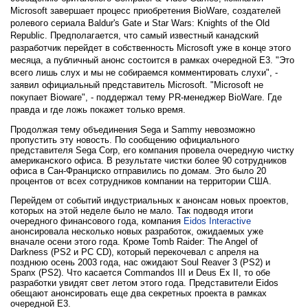
Microsoft завершает процесс приобретения BioWare, создателей
ролевого сериала Baldur's Gate и Star Wars: Knights of the Old
Republic. Предполагается, что самый известный канадский
разработчик перейдет в собственность Microsoft уже в конце этого
месяца, а публичный анонс состоится в рамках очередной E3. "Это
всего лишь слух и мы не собираемся комментировать слухи", -
заявил официальный представитель Microsoft. "Microsoft не
покупает Bioware", - поддержал тему PR-менеджер BioWare. Где
правда и где ложь покажет только время.
Продолжая тему объединения Sega и Sammy невозможно
пропустить эту новость. По сообщению официального
представителя Sega Corp, его компания провела очередную чистку
американского офиса. В результате чистки более 90 сотрудников
офиса в Сан-Франциско отправились по домам. Это было 20
процентов от всех сотрудников компании на территории США.
Перейдем от событий индустриальных к анонсам новых проектов,
которых на этой неделе было не мало. Так подводя итоги
очередного финансового года, компания
Eidos Interactive
анонсировала несколько новых разработок, ожидаемых уже
вначале осени этого года. Кроме Tomb Raider: The Angel of
Darkness (PS2 и PC CD), который перекочевал с апреля на
позднюю осень 2003 года, нас ожидают Soul Reaver 3 (PS2) и
Spanx (PS2). Что касается Commandos III и Deus Ex II, то обе
разработки увидят свет летом этого года. Представители Eidos
обещают анонсировать еще два секретных проекта в рамках
очередной E3.