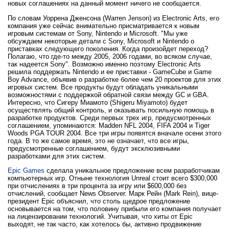
новых соглашениях на данный момент ничего не сообщается.
По словам Уоррена Дженсона (Warren Jenson) из Electronic Arts, его
компания уже сейчас внимательно присматривается к новым
игровым системам от Sony, Nintendo и Microsoft. "Мы уже
обсуждаем некоторые детали с Sony, Microsoft и Nintendo о
приставках следующего поколения. Когда произойдет переход?
Полагаю, что где-то между 2005, 2006 годами, во всяком случае,
так надеется Sony". Возможно именно поэтому Electronic Arts
решила поддержать Nintendo и ее приставки - GameCube и Game
Boy Advance, объявив о разработке более чем 20 проектов для этих
игровых систем. Все продукты будут обладать уникальными
возможностями с поддержкой обратной связи между GC и GBA.
Интересно, что Сигеру Миамото (Shigeru Miyamoto) будет
осуществлять общий контроль, и оказывать посильную помощь в
разработке продуктов. Среди первых трех игр, предусмотренных
соглашением, упоминаются: Madden NFL 2004, FIFA 2004 и Tiger
Woods PGA TOUR 2004. Все три игры появятся вначале осени этого
года. В то же самое время, это не означает, что все игры,
предусмотренные соглашением, будут эксклюзивными
разработками для этих систем.
Epic Games
сделала уникальное предложение всем разработчикам
компьютерных игр. Отныне технология Unreal стоит всего $300,000
при отчислениях в три процента за игру или $600,000 без
отчислений, сообщает News Observer. Марк Рейн (Mark Rein), вице-
президент Epic объяснил, что столь щедрое предложение
основывается на том, что половину прибыли его компания получает
на лицензировании технологий. Учитывая, что хиты от Epic
выходят, не так часто, как хотелось бы, активно продвижение