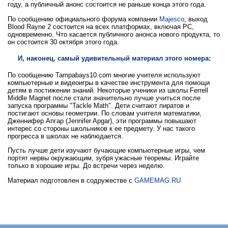
году, а публичный анонс состоится не раньше конца этого года.
По сообщению официального форума компании
Majesco
, выход
Blood Rayne 2 состоится на всех платформах, включая PC,
одновременно. Что касается публичного анонса нового продукта, то
он состоится 30 октября этого года.
И, наконец, самый удивительный материал этого номера:
По сообщению Tampabays10.com многие учителя используют
компьютерные и видеоигры в качестве инструмента для помощи
детям в постижении знаний. Некоторые ученики из школы Ferrell
Middle Magnet после стали значительно лучше учиться после
запуска программы "Tackle Math". Дети считают пиратов и
постигают основы геометрии. По словам учителя математики,
Дженнифер Апгар (Jennifer Apgar), эти программы повышают
интерес со стороны школьников к ее предмету. У нас такого
прогресса в школах не наблюдается.
Пусть лучше дети изучают бучающие компьютерные игры, чем
портят нервы окружающим, зубря ужасные теоремы. Играйте
только в хорошие игры. До встречи через неделю.
Материал подготовлен в содружестве с
GAMEMAG.RU