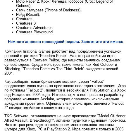
Moto Racer 2, Крок: Легенда Гоббосов (Croc: Legend of
Goboss),
Семь самураев (Throne of Darkness),
Рейд (Recoil),
Creatures,
Creatures 3
Creatures Adventures
Creatures Playground
Немного анонсов прошедшей недели. Запомните эти имена:
Компания Irrational Games работает над продолжением успешной
ролевой стратегии "Freedom Force". На этот раз события игры
развернуться в Третьем Рейхе, где нацисты занялись созданием
суперзлодеев. Среди монстров такие имена, как Red October и
Blitzkrieg. "Freedom Force vs The Third Reich" ожидается весной
2004.
Как сообщают наши британские коллеги, серия "Fallout"
продолжает свою жизнь на приставках последнего поколения. Игра
по мотивам "Fallout 2", появится в версиях для PlayStation 2 и Xbox
под Рождество 2004 года. Интересно, что все права на разработку
получила компания Acclaim, которая славилась исключительно
аркадными проектами. Официальный анонс приставочного "Fallout
2" ожидается ближе к концу этого года.
TKO Software, отличившаяся на ниве производства "Medal Of Honor
Allied Assault: Breakthrough", активно трудится над новым проектом.
На этот раз речь идет о трехмерном многопользовательском
шутере для Xbox, PC и PlayStation 2. Игра появится только в 2005