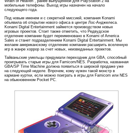
Wrath of Heaven", ранее выпущенной для PlayStation 2 на
мобильные телефоны. Выход игры назначен на начало
следующего года.
Под новым именем и с секретной миссией, компания Konami
объявила об открытии нового офиса в центре Лос-Анджелеса.
Konami Digital Entertainment займется производством новых
игровых проектов. Стоит также отметить, что Редвудское
отделение компании будет переименовано в Konami of America
Sales и станет подразделением Konami Digital Entertainment. Мы
желаем американскому отделению компании расширить вселенную
игр в жанре хоррор за счет новых, неизведанных проектов.
Тайваньские умельцы придумали переходник для GBA, способный
проигрывать старые игры для Famicom/NES. Разработка, названная
GBA/SP Time Machine должна появиться в широкой продаже уже
на следующей неделе. Впрочем, кому нужен такой монстр в
кармане куртки, если можно поиграть в игры для Famicom или NES
на обыкновенном Pocket PC.