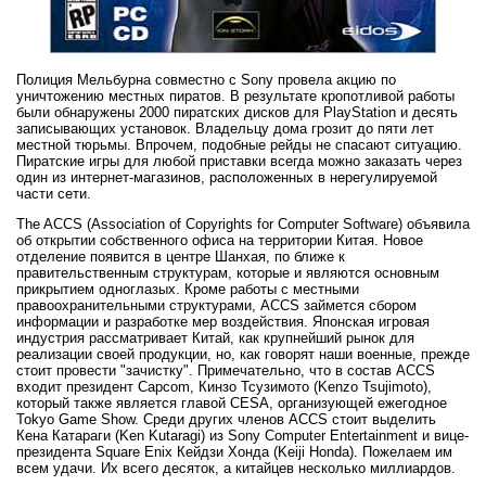
Полиция Мельбурна совместно с Sony провела акцию по
уничтожению местных пиратов. В результате кропотливой работы
были обнаружены 2000 пиратских дисков для PlayStation и десять
записывающих установок. Владельцу дома грозит до пяти лет
местной тюрьмы. Впрочем, подобные рейды не спасают ситуацию.
Пиратские игры для любой приставки всегда можно заказать через
один из интернет-магазинов, расположенных в нерегулируемой
части сети.
The ACCS (Association of Copyrights for Computer Software) объявила
об открытии собственного офиса на территории Китая. Новое
отделение появится в центре Шанхая, по ближе к
правительственным структурам, которые и являются основным
прикрытием одноглазых. Кроме работы с местными
правоохранительными структурами, ACCS займется сбором
информации и разработке мер воздействия. Японская игровая
индустрия рассматривает Китай, как крупнейший рынок для
реализации своей продукции, но, как говорят наши военные, прежде
стоит провести "зачистку". Примечательно, что в состав ACCS
входит президент Capcom, Кинзо Тсузимото (Kenzo Tsujimoto),
который также является главой CESA, организующей ежегодное
Tokyo Game Show. Среди других членов ACCS стоит выделить
Кена Катараги (Ken Kutaragi) из Sony Computer Entertainment и вице-
президента Square Enix Кейдзи Хонда (Keiji Honda). Пожелаем им
всем удачи. Их всего десяток, а китайцев несколько миллиардов.