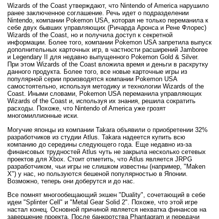
Wizards of the Coast утверждают, что Nintendo of America нарушило
ранее заключенное соглашение. Речь идет о подразделении
Nintendo, компании Pokemon USA, которая не только переманила к
себе двух бывших управляющих (Ричарда Аронса и Рене Флорес)
Wizards of the Coast, но и получила доступ к секретной
информации. Более того, компании Pokemon USA запретила выпуск
дополнительных карточных игр, в частности расширений Jamboree
и Legendary II для недавно выпущенного Pokemon Gold & Silver.
При этом Wizards of the Coast вложила время и деньги в раскрутку
данного продукта. Более того, все новые карточные игры из
популярной серии производятся компании Pokemon USA
самостоятельно, используя методику и технологии Wizards of the
Coast. Иными словами, Pokemon USA переманила управляющих
Wizards of the Coast и, используя их знания, решила сократить
расходы. Похоже, что Nintendo of America уже грозят
многомиллионные иски.
Могучие японцы из компании Takara объявили о приобретении 32%
разработчиков из студии Atlus. Takara надеется купить всю
компанию до середины следующего года. Еще недавно из-за
финансовых трудностей Atlus чуть не закрыла несколько сетевых
проектов для Xbox. Стоит отметить, что Atlus является JRPG
разработчиком, чьи игры не слишком известны (например, "Maken
X") у нас, но пользуются бешеной популярностью в Японии.
Возможно, теперь они доберутся и до нас.
Все помнят многообещающий экшен "Duality", сочетающий в себе
идеи "Splinter Cell" и "Metal Gear Solid 2". Похоже, что этой игре
настал конец. Основной причиной является нехватка финансов на
завершение проекта. После банкротства Phantagram и передачи