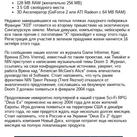
128 MB RAM (желательно 256 MB)
3.5 GB свободного места
3D Акселератор (GeForce 2 или ATI Radeon с 64 MB RAM)
Недавно завершившаяся на теплых пляжах лазурного побережья
Франции "X03" готовится ко второму пришествию на экзотическую
Сингапурскую землю. Милые девушки, компьютеры, небоскребы и
все такое прочие с логотипами "X" произойдет к концу этого года.
Регистрация для участия в зеленом празднике жизни начнется 16
октября этого года.
По сообщению наших коллег из журнала Game Informer, Крис
Вренна (Chris Vrenna), известный по таким проектам, как Tweaker и
NIN преступил к написанию музыкальной темы Doom 3. Журнал,
ссылаясь на свои конфиденциальные источники, уверяет, что
работа Врена над "American McGee's Alice" очень впечатлила
руководство id Software. Стоит напомнить, что чуть ранее
фронтмен NIN Трент Резнор (Trent Reznor) отказался от
аналогичного предложения, сославшись на безумную занятость.
Doom 3 должен появиться в феврале 2004 года.
Продолжение невероятно популярной в нашей стране Sci-Fi RPG
"Deus Ex" перенесено на весну 2004 года для всех жителей
Европы. Игра должна появиться на территории США в декабре
этого года, но нам придется ждать еще несколько долгих месяцев.
Стоит напомнить, что в России и на Украине "Deus Ex 2" будет
издавать компания Новый Диск, которая потратит еще несколько
месяцев на полную локализацию продукта.