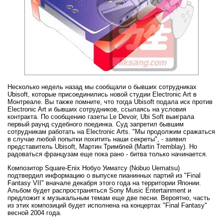
Несколько недель назад мы сообщали о бывших сотрудниках
Ubisoft, которые присоединились новой студии Electronic Art в
Монтреале. Вы также помните, что тогда Ubisoft подала иск против
Electronic Art и бывших сотрудников, ссылаясь на условия
контракта. По сообщению газеты Le Devoir, Ubi Soft выиграла
первый раунд судебного поединка. Суд запретил бывшим
сотрудникам работать на Electronic Arts. "Мы продолжим сражаться
в случае любой попытки похитить наши секреты", - заявил
представитель Ubisoft, Мартин Тримблей (Martin Tremblay). Но
радоваться французам еще пока рано - битва только начинается.
Композитор Square-Enix Нобуо Уиматсу (Nobuo Uematsu)
подтвердил информацию о выпуске пианинных партий из "Final
Fantasy VII" вначале декабря этого года на территории Японии.
Альбом будет распространяться Sony Music Entertainment и
предложит к музыкальным темам еще две песни. Вероятно, часть
из этих композиций будет исполнена на концертах "Final Fantasy"
весной 2004 года.