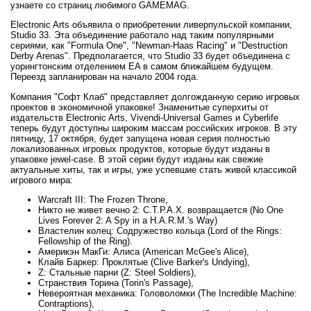
узнаете со страниц любимого GAMEMAG.
Electronic Arts объявила о приобретении ливерпульской компании,
Studio 33. Эта объединение работало над таким популярными
сериями, как "Formula One", "Newman-Haas Racing" и "Destruction
Derby Arenas". Предполагается, что Studio 33 будет объединена с
уорингтонским отделением EA в самом ближайшем будущем.
Переезд запланирован на начало 2004 года.
Компания "Софт Клаб" представляет долгожданную серию игровых
проектов в экономичной упаковке! Знаменитые суперхиты от
издательств Electronic Arts, Vivendi-Universal Games и Cyberlife
теперь будут доступны широким массам российских игроков. В эту
пятницу, 17 октября, будет запущена новая серия полностью
локализованных игровых продуктов, которые будут изданы в
упаковке jewel-case. В этой серии будут изданы как свежие
актуальные хиты, так и игры, уже успевшие стать живой классикой
игрового мира:
Warcraft III: The Frozen Throne,
Никто не живет вечно 2: С.Т.Р.А.Х. возвращается (No One
Lives Forever 2: A Spy in a H.A.R.M.'s Way)
Властелин колец: Содружество кольца (Lord of the Rings:
Fellowship of the Ring).
Америкэн МакГи: Алиса (American McGee's Alice),
Клайв Баркер: Проклятые (Clive Barker's Undying),
Z: Стальные парни (Z: Steel Soldiers),
Странствия Торина (Torin's Passage),
Невероятная механика: Головоломки (The Incredible Machine:
Contraptions),