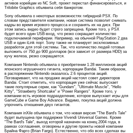
активов корейцам из NC Soft, проект перестал финансироваться, и
Trilobite Graphics объявила себя банкротом.
Sony объявила о некоторых возможностях гибридной PSX. По
словам представителя компании, новая система позволит снимать
кадры во время игрового процесса и сохранять их на диск. При
этом запись видео будет строго запрещена. Кроме того, у PSX
будет всего один USB-вход, что резко сокращает количество
подключаемой периферии. Например, на обычной PlayStation 2 два
USB и один iLink порт. Sony также не планирует эксклюзивных
разработок для этой системы. Так, что количество людей готовых
выложить от 750 до 900 долларов (все зависит от размера HDD) за
кучу железа, резко сокращается.
Компания Nintendo объявила о приобретении 1.28 миллионов акций
японского игрушечного гиганта, корпорации Bandai. Таким образом,
в распоряжении Nintendo оказалось 2.6 процентов акций.
Поговаривают, что на продаже акций настоял совет директоров
Bandai. Стоит отметить, что корпорация уже сейчас выпускает
такие популярные серии, как "Gundam", "Ultimate Muscle", "Hello
Kitty", "Strawberry Shortcake" и "Power Rangers". Кроме того, у
компании есть игровое подразделение, которое выпускает игры для
GameCube и Game Boy Advance. Видимо, покупка акций должна
упрочнить отношения двух гигантов.
Компания inXile объявила о том, что новая версия "The Bard's Tale"
будет выпущена при поддержке Vivendi Universal Games. Кроме
"The Bard's Tale", выход которой назначен на конец 2004 года, в
рамках соглашения, оговорены и другие проекты новой компании
Брайна Фарго (Brian Fargo). Естественно, что обо всех сделках вы