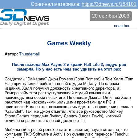
Оригинал материала:
https://3dnews.ru/184101
20 октября 2003
noauthor
Games Weekly
Автор:
Thunderball
После выхода Max Payne 2 и кражи Half-Life 2, индустрия
замерла. Но у нас есть чем вас удивить на этот раз:
Создатель "Daikatana" Джон Ромеро (John Romero) и Том Халл (Tom
Hall) приступили к работе в новой студии Midway. По словам
издания, Халл получил должность креативного директора, а
Ромеро займется реструктуризацией студий компании и
производством серии новых игр. По словам Джона, Он и Том Холл
работают над несколькими большими проектами для PC и
приставок. Более того, возможно речь идет о возвращении сериала
"Gauntlet". Так, же Джон отметил, что все руководство Monkey
Stone Games передано Лукасу Дэвису (Lucas Davis), который
отлично справляется с новой должностью.
Мобильный игровой рынок растет и ширится, неудивительно, что
компании TKO Software и Activision объявили о переносе "Tenchu: