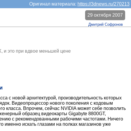
Оригинал материала:
https://3dnews.ru/270213
29 октября 2007
Дмитрий Софронов
X, и это при вдвое меньшей цене
и
сса с новой архитектурой, производительность которых
ядок. Видеопроцессор нового поколения с кодовым
о класса. Впрочем, сейчас NVIDIA может себе позволить
нженерный образец видеокарты Gigabyte 8800GT,
внению с рекомендованными рабочими частотами. Ничего
что именно искать глазами на полках магазинов уже