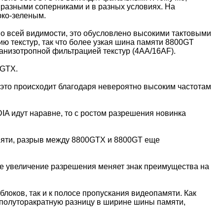
 разными соперниками и в разных условиях. На
рко-зеленым.
о всей видимости, это обусловлено высокими тактовыми
ю текстур, так что более узкая шина памяти 8800GT
анизотропной фильтрацией текстур (4AA/16AF).
0GTX.
 это происходит благодаря невероятно высоким частотам
DIA идут наравне, то с ростом разрешения новинка
памяти, разрыв между 8800GTX и 8800GT еще
ее увеличение разрешения меняет знак преимущества на
блоков, так и к полосе пропускания видеопамяти. Как
ь полуторакратную разницу в ширине шины памяти,