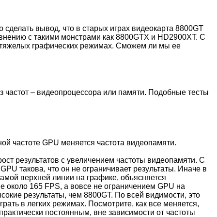
о сделать вывод, что в старых играх видеокарта 8800GT
авнению с такими монстрами как 8800GTX и HD2900XT. С
в тяжелых графических режимах. Сможем ли мы ее
из частот – видеопроцессора или памяти. Подобные тесты
ной частоте GPU меняется частота видеопамяти.
ост результатов с увеличением частоты видеопамяти. С
GPU такова, что он не ограничивает результаты. Иначе в
самой верхней линии на графике, объясняется
е около 165 FPS, а вовсе не ограничением GPU на
окие результаты, чем 8800GT. По всей видимости, это
ать в легких режимах. Посмотрите, как все меняется,
практически постоянным, вне зависимости от частоты