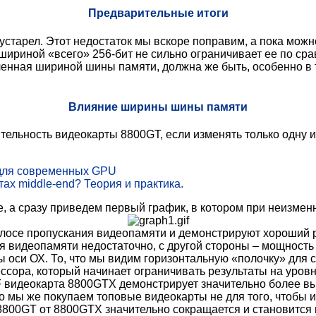
Предварительные итоги
устарел. Этот недостаток мы вскоре поправим, а пока можн
шириной «всего» 256-бит не сильно ограничивает ее по ср
вленная шириной шины памяти, должна же быть, особенно 
Влияние ширины шины памяти
ительность видеокарты 8800GT, если изменять только одну 
 для современных GPU
ах middle-end? Теория и практика.
, а сразу приведем первый график, в котором при неизмен
олосе пропускания видеопамяти и демонстрируют хороший р
ия видеопамяти недостаточно, с другой стороны – мощность 
 оси ОХ. То, что мы видим горизонтальную «полочку» для 
сора, который начинает ограничивать результаты на уровн
 видеокарта 8800GTX демонстрирует значительно более выс
мы же покупаем топовые видеокарты не для того, чтобы игр
8800GT от 8800GTX значительно сокращается и становится 