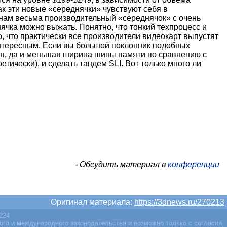
ак эти новые «середнячки» чувствуют себя в
 нам весьма производительный «середнячок» с очень
ячка можно выжать. Понятно, что тонкий техпроцесс и
, что практически все производители видеокарт выпустят
интересным. Если вы большой поклонник подобных
тся, да и меньшая ширина шины памяти по сравнению с
тически), и сделать тандем SLI. Вот только много ли
- Обсудить материал в
конференции
Оригинал материала:
https://3dnews.ru/270213
2224
ого и международного законодательства и возможно только с согласия