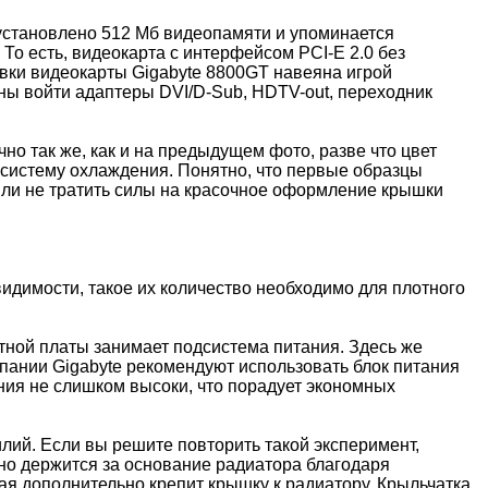
 установлено 512 Мб видеопамяти и упоминается
 То есть, видеокарта с интерфейсом PCI-E 2.0 без
овки видеокарты Gigabyte 8800GT навеяна игрой
жны войти адаптеры DVI/D-Sub, HDTV-out, переходник
но так же, как и на предыдущем фото, разве что цвет
ю систему охлаждения. Понятно, что первые образцы
или не тратить силы на красочное оформление крышки
идимости, такое их количество необходимо для плотного
атной платы занимает подсистема питания. Здесь же
пании Gigabyte рекомендуют использовать блок питания
ния не слишком высоки, что порадует экономных
илий. Если вы решите повторить такой эксперимент,
тно держится за основание радиатора благодаря
я дополнительно крепит крышку к радиатору. Крыльчатка