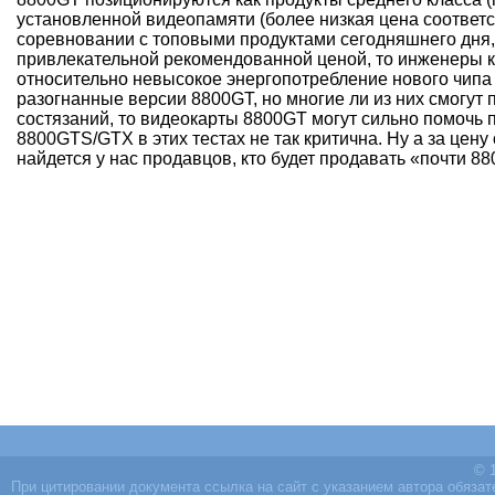
установленной видеопамяти (более низкая цена соответс
соревновании с топовыми продуктами сегодняшнего дня,
привлекательной рекомендованной ценой, то инженеры ко
относительно невысокое энергопотребление нового чипа 
разогнанные версии 8800GT, но многие ли из них смогу
состязаний, то видеокарты 8800GT могут сильно помочь 
8800GTS/GTX в этих тестах не так критична. Ну а за цену
найдется у нас продавцов, кто будет продавать «почти 
© 1
При цитировании документа ссылка на сайт с указанием автора обяза