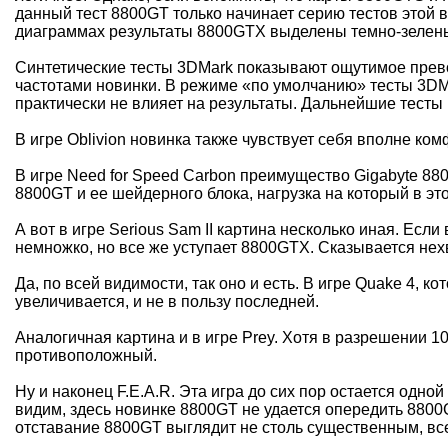
данный тест 8800GT только начинает серию тестов этой 
диаграммах результаты 8800GTX выделены темно-зеленым
Синтетические тесты 3DMark показывают ощутимое прев
частотами новинки. В режиме «по умолчанию» тесты 3DMa
практически не влияет на результаты. Дальнейшие тест
В игре Oblivion новинка также чувствует себя вполне ко
В игре Need for Speed Carbon преимущество Gigabyte 88
8800GT и ее шейдерного блока, нагрузка на который в это
А вот в игре Serious Sam II картина несколько иная. Ес
немножко, но все же уступает 8800GTX. Сказывается не
Да, по всей видимости, так оно и есть. В игре Quake 4,
увеличивается, и не в пользу последней.
Аналогичная картина и в игре Prey. Хотя в разрешении
противоположный.
Ну и наконец F.E.A.R. Эта игра до сих пор остается одн
видим, здесь новинке 8800GT не удается опередить 8800
отставание 8800GT выглядит не столь существенным, все