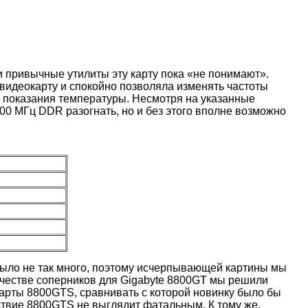
 и привычные утилиты эту карту пока «не понимают».
 видеокарту и спокойно позволяла изменять частоты
ь показания температуры. Несмотря на указанные
00 МГц DDR разогнать, но и без этого вполне возможно
 было не так много, поэтому исчерпывающей картины мы
качестве соперников для Gigabyte 8800GT мы решили
арты 8800GTS, сравнивать с которой новинку было бы
ствие 8800GTS не выглядит фатальным. К тому же,