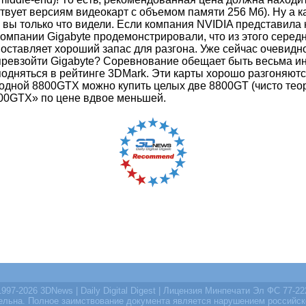
твует версиям видеокарт с объемом памяти 256 Мб). Ну а к
 вы только что видели. Если компания NVIDIA представила
мпании Gigabyte продемонстрировали, что из этого середн
оставляет хороший запас для разгона. Уже сейчас очевидно
т превзойти Gigabyte? Соревнование обещает быть весьма 
подняться в рейтинге 3DMark. Эти карты хорошо разгоняю
 одной 8800GTX можно купить целых две 8800GT (чисто теоре
8800GTX» по цене вдвое меньшей.
997-2026 3DNews | Daily Digital Digest | Лицензия Минпечати Эл ФС 77-2
тельна. Полное заимствование документа является нарушением российск