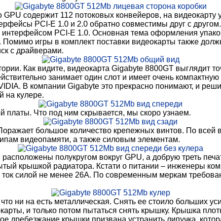
ро GPU содержит 112 потоковых конвейеров, на видеокарту
ерфейсы PCI-E 1.0 и 2.0 обратно совместимы друг с другом.
с интерфейсом PCI-E 1.0. Основная тема оформления упак
та. Помимо игры в комплект поставки видеокарты также дол
иск с драйверами.
ории. Как видите, видеокарта Gigabyte 8800GT выглядит точ
ействительно занимает один слот и имеет очень компактну
IDIA. В компании Gigabyte это прекрасно понимают, и реш
й на кулере.
й платы. Что под ним скрывается, мы скоро узнаем.
Поражает большое количество крепежных винтов. По всей в
 чипам видеопамяти, а также силовым элементам.
ти расположены полукругом вокруг GPU, а добрую треть печ
ытый крышкой радиатора. Кстати о питании – инженеры ком
В ток силой не менее 26А. По современным меркам требова
 что ни на есть металлическая. Снять ее стоило больших ус
карты, и только потом пытаться снять крышку. Крышка пло
е дребезжание крышки призвана устранить липучка, котора