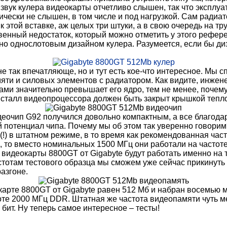
звук кулера видеокарты отчетливо слышен, так что эксплуа
чески не слышен, в том числе и под нагрузкой. Сам радиа
 этой вставке, аж целых три штуки, а в свою очередь на т
енный недостаток, который можно отметить у этого рефере
но однослотовым дизайном кулера. Разумеется, если бы ди
е так впечатляюще, но и тут есть кое-что интересное. Мы 
мяти и силовых элементов с радиатором. Как видите, инже
ми значительно превышает его ядро, тем не менее, почему
сталл видеопроцессора должен быть закрыт крышкой тепло-
еочип G92 получился довольно компактным, а все благодар
потенциал чипа. Почему мы об этом так уверенно говорим? 
(!) в штатном режиме, в то время как рекомендованная ча
, то вместо номинальных 1500 МГц они работали на частоте
 видеокарты 8800GT от Gigabyte будут работать именно на 
тотам тестового образца мы сможем уже сейчас прикинуть
азгоне.
карте 8800GT от Gigabyte равен 512 Мб и набран восемь
тоте 2000 МГц DDR. Штатная же частота видеопамяти чуть 
ит. Ну теперь самое интересное – тесты!