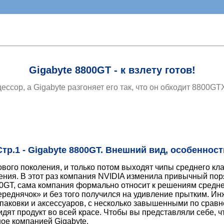
Gigabyte 8800GT - к взлету готов!
ссор, а Gigabyte разгоняет его так, что он обходит 8800GT
Стр.1 - Gigabyte 8800GT. Внешний вид, особенност
вого поколения, и только потом выходят чипы среднего кла
ения. В этот раз компания NVIDIA изменила привычный пор
0GT, сама компания формально относит к решениям среднег
ереднячок» и без того получился на удивление прытким. И
упаковки и аксессуаров, с несколько завышенными по сра
видят продукт во всей красе. Чтобы вы представляли себе, 
ое компанией Gigabyte.