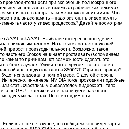
ие производительности при включении полноэкранного
тельнее использовать в тяжелых графических режимах!
, несмотря на в полтора раза меньшую шину памяти. Что
 разогнать видеопамять – надо разгонять видеопамять.
и изменять частоту видеопроцессора? Давайте посмотрим
 без AA/AF и 4AA/AF. Наиболее интересно поведение
сьма приличным темпом. Но в точке соответствующей
ий прирост производительности. Возможно, такое
-то часть его блоков начинает простаивать (вспоминаем
по каким-то причинам нет возможности сделать это
 обоих случаях. Удивительно другое - то, что точка
ванной для продуктов класса 8800GT. Странно, правда?
будет использован в полной мере. С другой стороны,
ющ. Интересно, инженеры NVIDIA тоже проводили подобные
решили стать счастливым обладателем видеокарты типа
и, а не GPU. Если же вы не планируете разгонять
омендуемых частотах. По всей видимости,
. Если вы еще не в курсе, то сообщаем, что видеокарты
ся на уровне $199-$249, в зависимости от объема