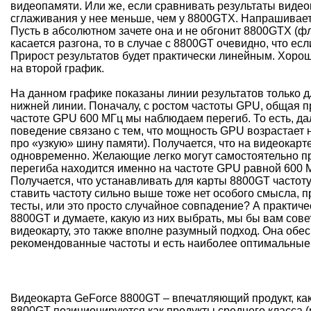
видеопамяти. Или же, если сравнивать результаты виде
сглаживания у нее меньше, чем у 8800GTX. Напрашивает
Пусть в абсолютном зачете она и не обгонит 8800GTX (фла
касается разгона, то в случае с 8800GT очевидно, что е
Прирост результатов будет практически линейным. Хорош
на второй график.
На данном графике показаны линии результатов только д
нижней линии. Поначалу, с ростом частоты GPU, общая 
частоте GPU 600 МГц мы наблюдаем перегиб. То есть, д
поведение связано с тем, что мощность GPU возрастает н
про «узкую» шину памяти). Получается, что на видеокарт
одновременно. Желающие легко могут самостоятельно прик
перегиба находится именно на частоте GPU равной 600 М
Получается, что устанавливать для карты 8800GT частот
ставить частоту сильно выше тоже нет особого смысла, 
тесты, или это просто случайное совпадение? А практиче
8800GT и думаете, какую из них выбрать, мы бы вам сов
видеокарту, это также вполне разумный подход. Она обе
рекомендованные частоты и есть наиболее оптимальные 
Видеокарта GeForce 8800GT – впечатляющий продукт, как 
8800GT позиционируются как продукты среднего класса (m