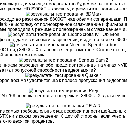
видеокарты, и мы еще неоднократно будем ее тестировать с
 цветом, HD2900XT – красным, а результаты новинки – я
осходство разогнанной 8800GT над обеими соперницами. П
rk не используют полноэкранное сглаживание и фильтраци
ы мы проводили в режиме с полноэкранным сглаживанием и 
мфортно, даже в высоком разрешении, и идет наравне с 880
00GT над 8800GTX становится еще заметнее. Скорее всего,
й игре весьма велика.
ли в низком разрешении обе представительницы на чипах NVI
хватка пропускной способности видеопамяти?
 которая весьма чувствительна к полосе пропускания видео
 1024х768 новинка несколько опережает 8800GTX, дальнейш
ой из самых требовательных как к эффективности шейдерных 
GTX ни в каком разрешении. С другой стороны, если учест
го-то десяток процентов.