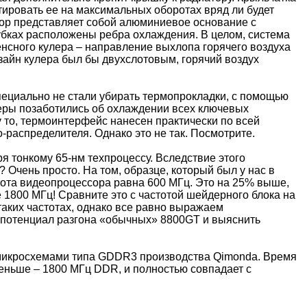
тировать ее на максимальных оборотах вряд ли будет
тор представляет собой алюминиевое основание с
рубках расположены ребра охлаждения. В целом, система
нсного кулера – направление выхлопа горячего воздуха
зайн кулера был бы двухслотовым, горячий воздух
специально не стали убирать термопрокладки, с помощью
неры позаботились об охлаждении всех ключевых
 то, термоинтерфейс нанесен практически по всей
распределителя. Однако это не так. Посмотрите.
я тонкому 65-нм техпроцессу. Вследствие этого
Очень просто. На том, образце, который был у нас в
стота видеопроцессора равна 600 МГц. Это на 25% выше,
 1800 МГц! Сравните это с частотой шейдерного блока на
таких частотах, однако все равно выражаем
 потенциал разгона «обычных» 8800GT и выяснить
ю микросхемами типа GDDR3 производства Qimonda. Время
меньше – 1800 МГц DDR, и полностью совпадает с