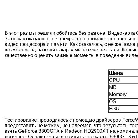
В этот раз мы решили обойтись без разгона. Видеокарта 
Зато, как оказалось, ее прекрасно понимают «непривычн
видеопроцессора и памяти. Как оказалось, с ее же пом
возможности, разгонять карту мы все же не стали. Коне
качественно оценить важные моменты в поведении виде
Шина
CPU
MB
Memory
OS
PSU
Тестирование проводилось с помощью драйверов ForceWar
предоставить не можем, но надеемся, что результаты те
взять GeForce 8800GTX и Radeon HD2900XT на номинальн
логичнее. Однако, если вспомнить, что карты 8800GTS и