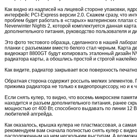
Как видно из надписей на лицевой стороне упаковки, яд
интерфейс PCI-Express версии 2.0. Скажем сразу, что инт
проблем будет работать в «старых» материнских платах 
Neverwinter Nights 2, которой комплектуется данная кар
дополнительного питания, руководство пользователя и д
Это фото тестового образца, сделанного в нашей лаборат
планки с разъемами вместо белого стал черным. Карта д
видеокарт 8800GT будут копировать эталонный дизайн NV
радиатора карты, а обошлись простой и строгой наклейко
Как видите, радиатор закрывает всю поверхность печатно
Обратная сторона содержит россыпь мелких элементов. 
прижима радиатора не только к видеопроцессору, но и к
Если снять кулер, то видно, что восемь микросхем памя
находится и разъем дополнительного питания, ранее скр
мощностью от 400 Вт, способного выдавать по линии 12 
любителей апгрейда.
Как оказалось, крышка кулера не пластмассовая, а самая
рекомендуем вам сначала полностью снять кулер с видео
расположенным на нем нескольким выступам. А возможно