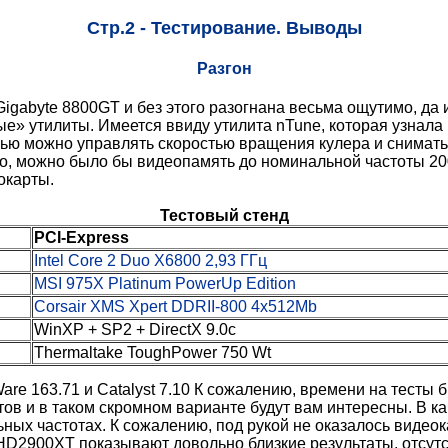
Стр.2 - Тестирование. Выводы
Разгон
Gigabyte 8800GT и без этого разогнана весьма ощутимо, да
ые» утилиты. Имеется ввиду утилита nTune, которая узнала
ощью можно управлять скоростью вращения кулера и снимат
чно, можно было бы видеопамять до номинальной частоты 20
окарты.
Тестовый стенд
PCI-Express
Intel Core 2 Duo X6800 2,93 ГГц
MSI 975X Platinum PowerUp Edition
Corsair XMS Xpert DDRII-800 4x512Mb
WinXP + SP2 + DirectX 9.0c
Thermaltake ToughPower 750 Wt
e 163.71 и Catalyst 7.10 К сожалению, времени на тесты
стов и в таком скромном варианте будут вам интересны. В 
ых частотах. К сожалению, под рукой не оказалось видеок
 HD2900XT показывают довольно близкие результаты, отсут