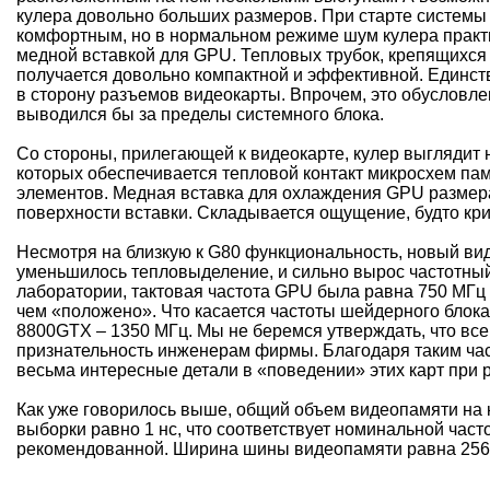
кулера довольно больших размеров. При старте системы 
комфортным, но в нормальном режиме шум кулера практи
медной вставкой для GPU. Тепловых трубок, крепящихся к
получается довольно компактной и эффективной. Единств
в сторону разъемов видеокарты. Впрочем, это обусловле
выводился бы за пределы системного блока.
Со стороны, прилегающей к видеокарте, кулер выглядит н
которых обеспечивается тепловой контакт микросхем па
элементов. Медная вставка для охлаждения GPU размера
поверхности вставки. Складывается ощущение, будто кри
Несмотря на близкую к G80 функциональность, новый вид
уменьшилось тепловыделение, и сильно вырос частотный 
лаборатории, тактовая частота GPU была равна 750 МГц 
чем «положено». Что касается частоты шейдерного блока
8800GTX – 1350 МГц. Мы не беремся утверждать, что все
признательность инженерам фирмы. Благодаря таким час
весьма интересные детали в «поведении» этих карт при р
Как уже говорилось выше, общий объем видеопамяти на 
выборки равно 1 нс, что соответствует номинальной час
рекомендованной. Ширина шины видеопамяти равна 256 б