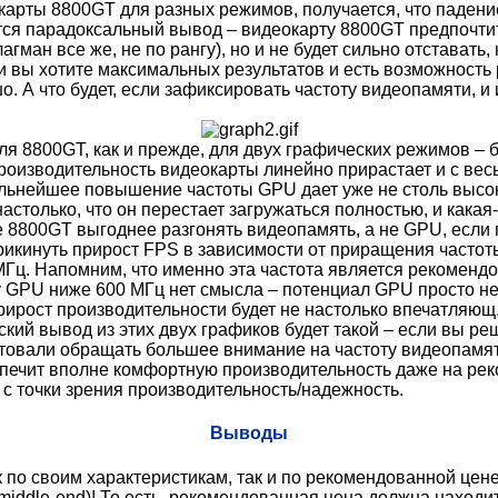
окарты 8800GT для разных режимов, получается, что паден
ся парадоксальный вывод – видеокарту 8800GT предпочти
гман все же, не по рангу), но и не будет сильно отставать
сли вы хотите максимальных результатов и есть возможность
о. А что будет, если зафиксировать частоту видеопамяти, 
ля 8800GT, как и прежде, для двух графических режимов –
производительность видеокарты линейно прирастает и с ве
альнейшее повышение частоты GPU дает уже не столь высок
астолько, что он перестает загружаться полностью, и какая
е 8800GT выгоднее разгонять видеопамять, а не GPU, если 
инуть прирост FPS в зависимости от приращения частоты в
Гц. Напомним, что именно эта частота является рекомендо
у GPU ниже 600 МГц нет смысла – потенциал GPU просто не 
прирост производительности будет не настолько впечатля
ский вывод из этих двух графиков будет такой – если вы 
етовали обращать большее внимание на частоту видеопамят
спечит вполне комфортную производительность даже на рек
с точки зрения производительность/надежность.
Выводы
по своим характеристикам, так и по рекомендованной цене
iddle-end)! То есть, рекомендованная цена должна находит