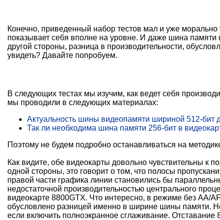
Конечно, приведенный набор тестов мал и уже морально 
показывает себя вполне на уровне. И даже шина памяти 
другой стороны, разница в производительности, обусло
увидеть? Давайте попробуем.
В следующих тестах мы изучим, как ведет себя производ
мы проводили в следующих материалах:
Актуальность шины видеопамяти шириной 512-бит
Так ли необходима шина памяти 256-бит в видеокарт
Поэтому не будем подробно останавливаться на методике
Как видите, обе видеокарты довольно чувствительны к п
одной стороны, это говорит о том, что полосы пропускан
правой части графика линии становились бы параллельны
недостаточной производительностью центрального процес
видеокарте 8800GTX. Что интересно, в режиме без AA/AF
обусловлено разницей именно в ширине шины памяти. Но 
если включить полноэкранное сглаживание. Отставание 