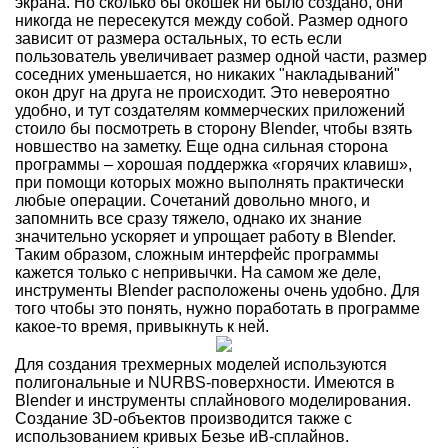
экрана. Но сколько бы окошек ни было создано, они
никогда не пересекутся между собой. Размер одного
зависит от размера остальных, то есть если
пользователь увеличивает размер одной части, размер
соседних уменьшается, но никаких "накладываний"
окон друг на друга не происходит. Это невероятно
удобно, и тут создателям коммерческих приложений
стоило бы посмотреть в сторону Blender, чтобы взять
новшество на заметку. Еще одна сильная сторона
программы – хорошая поддержка «горячих клавиш»,
при помощи которых можно выполнять практически
любые операции. Сочетаний довольно много, и
запомнить все сразу тяжело, однако их знание
значительно ускоряет и упрощает работу в Blender.
Таким образом, сложным интерфейс программы
кажется только с непривычки. На самом же деле,
инструменты Blender расположены очень удобно. Для
того чтобы это понять, нужно поработать в программе
какое-то время, привыкнуть к ней.
Для создания трехмерных моделей используются
полигональные и NURBS-поверхности. Имеются в
Blender и инструменты сплайнового моделирования.
Создание 3D-объектов производится также с
использованием кривых Безье иB-сплайнов.