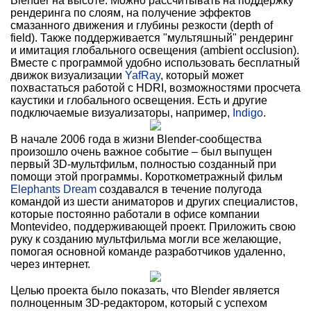
Blender на высоте. Можно рассчитывать на поддержку
рендеринга по слоям, на получение эффектов
смазанного движения и глубины резкости (depth of
field). Также поддерживается "мультяшный" рендеринг
и имитация глобального освещения (ambient occlusion).
Вместе с программой удобно использовать бесплатный
движок визуализации
YafRay
, который может
похвастаться работой с HDRI, возможностями просчета
каустики и глобального освещения. Есть и другие
подключаемые визуализаторы, например,
Indigo
.
В начале 2006 года в жизни Blender-сообщества
произошло очень важное событие – был выпущен
первый 3D-мультфильм, полностью созданный при
помощи этой программы. Короткометражный фильм
Elephants Dream
создавался в течение полугода
командой из шести аниматоров и других специалистов,
которые постоянно работали в офисе компании
Montevideo, поддерживающей проект. Приложить свою
руку к созданию мультфильма могли все желающие,
помогая основной команде разработчиков удаленно,
через интернет.
Целью проекта было показать, что Blender является
полноценным 3D-редактором, который с успехом