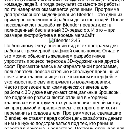
команду людей, и тогда результат совместной работы
почти наверняка оказывается успешным. Программа
для трехмерного моделирования Blender – это один из
примеров коллективной работы десятков людей. После
нескольких лет разработки Blender превратился в
полноценный бесплатный 3D-редактор. И это – при
размере дистрибутива в восемь мегабайт!
По большому счету, внешний вид всех программ для
работы с трехмерной графикой очень похож. Отчасти
это можно объяснить желанием разработчиков
упростить процесс перехода 3D-художника на другой
софт. Присматриваясь к альтернативной программе,
пользователь подсознательно использует привычные
сочетания клавиш и ищет в незнакомом интерфейсе
уже известные ему инструменты моделирования.
Часто производители коммерческих пакетов для
работы с 3D даже выпускают специальные брошюры,
где подробно разъясняются отличия в «горячих
клавишах» и инструментах управления сценой между
их программой и приложением, с которого они хотят
переманить пользователя. Программисты, сделавшие
Blender, не ставят перед собой цель заработать деньги,
и им не нужно подстраиваться под тех, кто раньше
работал в другом 3D-редакторе. Поэтому, открывая для