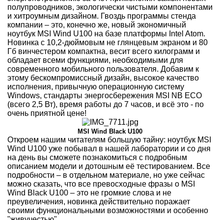
полупроводников, экологически чистыми компонентами
и хитроумным дизайном. Гвоздь программы стенда
компании – это, конечно же, новый экономичный
ноутбук MSI Wind U100 на базе платформы Intel Atom.
Новинка с 10,2-дюймовым не глянцевым экраном и 80
Гб винчестером компактна, весит всего килограмм и
обладает всеми функциями, необходимыми для
современного мобильного пользователя. Добавим к
этому бескомпромиссный дизайн, высокое качество
исполнения, привычную операционную систему
Windows, стандарты энергосбережения MSI NB ECO
(всего 2,5 Вт), время работы до 7 часов, и всё это - по
очень приятной цене!
MSI Wind Black U100
Откроем нашим читателям большую тайну: ноутбук MSI
Wind U100 уже побывал в нашей лаборатории и со дня
на день вы сможете познакомиться с подробным
описанием модели и дотошным её тестированием. Все
подробности – в отдельном материале, но уже сейчас
можно сказать, что все превосходные фразы о MSI
Wind Black U100 – это не громкие слова и не
преувеличения, новинка действительно поражает
своими функциональными возможностями и особенно
"живучестью".