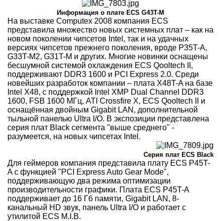
Информация о плате ECS G43T-M
На выставке Computex 2008 компания ECS
представила множество новых системных плат – как на
новом поколении чипсетов Intel, так и на удачных
версиях чипсетов прежнего поколения, вроде P35T-A,
G33T-M2, G31T-M и других. Многие новинки оснащены
бесшумной системой охлаждения ECS Qooltech II,
поддерживают DDR3 1600 и PCI Express 2.0. Среди
новейших разработок компании – плата X48T-A на базе
Intel X48, с поддержкой Intel XMP Dual Channel DDR3
1600, FSB 1600 МГц, ATI Crossfire X, ECS Qooltech II и
оснащённая двойным Gigabit LAN, дополнительной
тыльной панелью Ultra I/O. В экспозиции представлена
серия плат Black сегмента "выше среднего" -
разумеется, на новых чипсетах Intel.
Cерия плат ECS Black
Для геймеров компания представила плату ECS P45T-
A с функцией "PCI Express Auto Gear Mode",
поддерживающую два режима оптимизации
производительности графики. Плата ECS P45T-A
поддерживает до 16 Гб памяти, Gigabit LAN, 8-
канальный HD звук, панель Ultra I/O и работает с
утилитой ECS M.I.B.