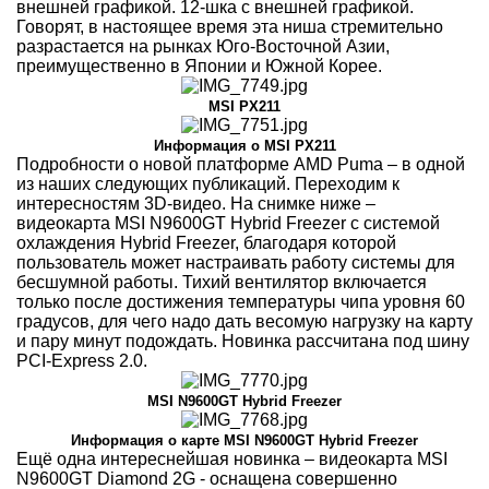
внешней графикой. 12-шка с внешней графикой.
Говорят, в настоящее время эта ниша стремительно
разрастается на рынках Юго-Восточной Азии,
преимущественно в Японии и Южной Корее.
MSI PX211
Информация о MSI PX211
Подробности о новой платформе AMD Puma – в одной
из наших следующих публикаций. Переходим к
интересностям 3D-видео. На снимке ниже –
видеокарта MSI N9600GT Hybrid Freezer с системой
охлаждения Hybrid Freezer, благодаря которой
пользователь может настраивать работу системы для
бесшумной работы. Тихий вентилятор включается
только после достижения температуры чипа уровня 60
градусов, для чего надо дать весомую нагрузку на карту
и пару минут подождать. Новинка рассчитана под шину
PCI-Express 2.0.
MSI N9600GT Hybrid Freezer
Информация о карте MSI N9600GT Hybrid Freezer
Ещё одна интереснейшая новинка – видеокарта MSI
N9600GT Diamond 2G - оснащена совершенно