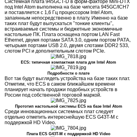
Системная плата 945GCT-D в форм-факторе Mini-DTX
под Intel Atom выполнена на базе чипсета 945GC/ICH7
и поставляется с 1,6 Гц процессором Intel Atom,
запаянным непосредственно в плату. Именно на базе
таких плат будут выпускаться "тонкие клиенты",
встраиваемые системы и бюджетные экономичные
настольные ПК. Плата оснащена портом LAN Fast
Ethernet, двумя портами SATA 3.0, одним портом PATA,
четырьмя портами USB 2.0, двумя слотами DDR2 533,
слотом PCI и дополнительным слотом PCIe.
ECS: типичная компактная плата для Intel Atom
Подробности о плате
Вот так будут выглядеть устройства на базе таких плат.
Отметим, что ECS в самом ближайшем времени
планирует начать продажи подобных устройств в
России под собственной торговой маркой.
Прототип настольной системы ECS на базе Intel Atom
Среди инновационных системных плат следует
отдельно отметить интереснейшую ECS G43T-M с
поддержкой HD Video.
Плата ECS G43T-M с поддержкой HD Video