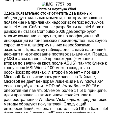
Плата от ноутбука Wind
Здесь обязательно стоит отметить два важных
общеиндустриальных момента, притормаживающих
появление на прилавках недорогих лёгких ноутбуков
на Intel Atom. Собственные разработки на Intel Atom в
рамках выставки Computex 2008 демонстрируют
многие компании, спору нет, но по неофициальной
информации из тайваньских производственных кругов
спрос на эту платформу нынче невообразимо
ажиотажный, поэтому наблюдается самый настоящий
дефицит и квотирование поставок заказчикам. Правда,
у MSI в этом плане всё превосходно (компания –
вторая по величине квот, после ASUS), так что ближе к
концу июня MSI Wind U100 можно ожидать на
российских прилавках. И второй момент – позиция
Microsoft. Как выяснилось уже здесь, на Тайване,
Microsoft не дает вендорам лицензии на Windows XP,
если в ноутбуке стоит HDD объёмом более 80 Гб и
оперативная память объёмом более 1 Гб! В принципе,
идея прозрачна – так или иначе содействовать
распространению Windows Vista, однако вряд ли такие
методы обрадуют покупателей. Следующий
интереснейший экспонат – настольный ПК на базе Intel