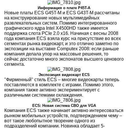
Информация о плате P45T-A
Новые платы ECS G45T-M и ECS G43T-M рассчитаны
на конструирование новых мультимедийных
развлекательных систем. Помимо интегрированного
графического ядра Intel X4500HD также имеется
поддержка слота PCIe 2.0 x16. Начиная с весны 2008
года компания ECS взяла курс на присутствие во всех
сегментах рынка видеокарт, и это отлично заметно по
экспозиции на выставке Computex 2008: если раньше
компания делала упор на массовые решения, то
сейчас достаточно много экспонатов высшего ценового
сегмента.
Экспозиция видеокарт ECS
"Фирменный" стиль ECS – многие видеокарты теперь
поставляются в комплекте с играми. Помимо этого,
компания также активно экспериментирует с
различными системами охлаждения.
ECS: Новая система СВО для VGA
Компания ECS также начинает активно интересоваться
рынком мобильных устройств, подтверждением чему –
вот такое любопытное творение одного из
подразделений компании. Новинка обладает 5-