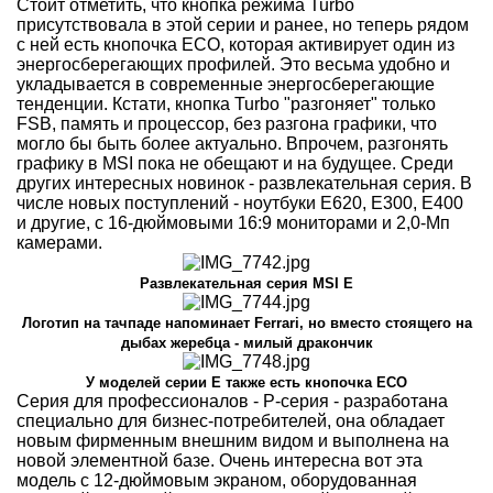
Стоит отметить, что кнопка режима Turbo
присутствовала в этой серии и ранее, но теперь рядом
с ней есть кнопочка ECO, которая активирует один из
энергосберегающих профилей. Это весьма удобно и
укладывается в современные энергосберегающие
тенденции. Кстати, кнопка Turbo "разгоняет" только
FSB, память и процессор, без разгона графики, что
могло бы быть более актуально. Впрочем, разгонять
графику в MSI пока не обещают и на будущее. Среди
других интересных новинок - развлекательная серия. В
числе новых поступлений - ноутбуки E620, E300, E400
и другие, с 16-дюймовыми 16:9 мониторами и 2,0-Мп
камерами.
Развлекательная серия MSI E
Логотип на тачпаде напоминает Ferrari, но вместо стоящего на
дыбах жеребца - милый дракончик
У моделей серии Е также есть кнопочка ECO
Серия для профессионалов - P-серия - разработана
специально для бизнес-потребителей, она обладает
новым фирменным внешним видом и выполнена на
новой элементной базе. Очень интересна вот эта
модель с 12-дюймовым экраном, оборудованная