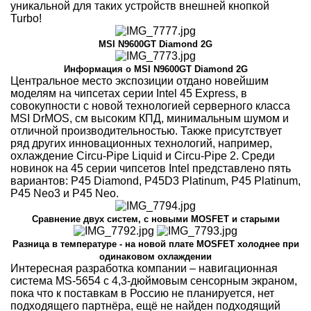
уникальной для таких устройств внешней кнопкой
Turbo!
MSI N9600GT Diamond 2G
Информация о MSI N9600GT Diamond 2G
Центральное место экспозиции отдано новейшим
моделям на чипсетах серии Intel 45 Express, в
совокупности с новой технологией серверного класса
MSI DrMOS, см высоким КПД, минимальным шумом и
отличной производительностью. Также присутствует
ряд других инновационных технологий, например,
охлаждение Circu-Pipe Liquid и Circu-Pipe 2. Среди
новинок на 45 серии чипсетов Intel представлено пять
вариантов: P45 Diamond, P45D3 Platinum, P45 Platinum,
P45 Neo3 и P45 Neo.
Сравнение двух систем, с новыми MOSFET и старыми
Разница в температуре - на новой плате MOSFET холоднее при
одинаковом охлаждении
Интересная разработка компании – навигационная
система MS-5654 c 4,3-дюймовым сенсорным экраном,
пока что к поставкам в Россию не планируется, нет
подходящего партнёра, ещё не найден подходящий