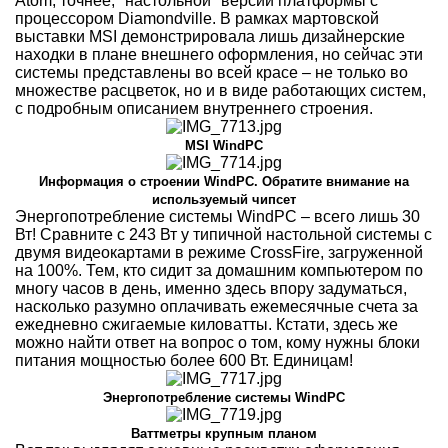
Atom, точнее, "настольной" версии платформы с
процессором Diamondville. В рамках мартовской
выставки MSI демонстрировала лишь дизайнерские
находки в плане внешнего оформления, но сейчас эти
системы представлены во всей красе – не только во
множестве расцветок, но и в виде работающих систем,
с подробным описанием внутреннего строения.
MSI WindPC
Информация о строении WindPC. Обратите внимание на
используемый чипсет
Энергопотребление системы WindPC – всего лишь 30
Вт! Сравните с 243 Вт у типичной настольной системы с
двумя видеокартами в режиме CrossFire, загруженной
на 100%. Тем, кто сидит за домашним компьютером по
многу часов в день, именно здесь впору задуматься,
насколько разумно оплачивать ежемесячные счета за
ежедневно сжигаемые киловатты. Кстати, здесь же
можно найти ответ на вопрос о том, кому нужны блоки
питания мощностью более 600 Вт. Единицам!
Энергопотребление системы WindPC
Ваттметры крупным планом