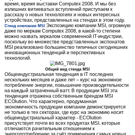
время, время выставки Computex 2008. И мы без
излишних витиеватых вступлений приступаем к
рассказу о новых технологиях и новых интересных
устройствах, представленных на стендах в этом году.
Экспозицию компании MSI, огромную
Стенд компании MSI
даже по меркам Computex 2008, в какой-то степени
можно назвать зеркалом современной IT-индустрии,
поскольку во множестве представленных экспонатов
MSI реализовано большинство типичных сегодняшних
инновационных тенденций и перспективных
технологий.
Общий вид стенда MSI
Общеиндустриальная тенденция в IT последних
нескольких месяцев и даже лет – курс на экономное
потребление энергии, повышение производительности
на каждый затраченный ватт. В продукции MSI эта
тенденция отражена собственным брендом MSI
ECOlution. Что характерно, продуманная
экономичность продукции компании демонстрируется
не только в тех секторах, где курс на экономию носит
общеиндустриальный характер - ECOlution
присутствует почти во всех продуктах MSI, которые
отличаются рачительным отношением к
энергопотреблению за счёт применения самых новых