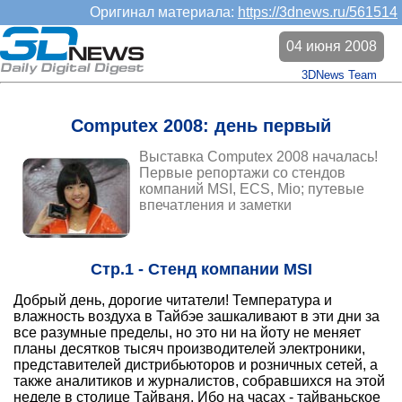
Оригинал материала:
https://3dnews.ru/561514
04 июня 2008
3DNews Team
Computex 2008: день первый
Выставка Computex 2008 началась!
Первые репортажи со стендов
компаний MSI, ECS, Mio; путевые
впечатления и заметки
Стр.1 - Стенд компании MSI
Добрый день, дорогие читатели! Температура и
влажность воздуха в Тайбэе зашкаливают в эти дни за
все разумные пределы, но это ни на йоту не меняет
планы десятков тысяч производителей электроники,
представителей дистрибьюторов и розничных сетей, а
также аналитиков и журналистов, собравшихся на этой
неделе в столице Тайваня. Ибо на часах - тайваньское