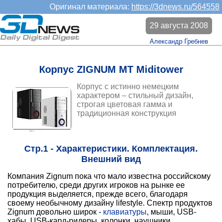
Оригинал материала:
https://3dnews.ru/564558
29 августа 2008
Александр Гребнев
Корпус ZIGNUM MT Miditower
Корпус с истинно немецким
характером – стильный дизайн,
строгая цветовая гамма и
традиционная конструкция
Стр.1 - Характеристики. Комплектация.
Внешний вид
Компания Zignum пока что мало известна российскому
потребителю, среди других игроков на рынке ее
продукция выделяется, прежде всего, благодаря
своему необычному дизайну lifestyle. Спектр продуктов
Zignum довольно широк -
клавиатуры
, мыши, USB-
хабы, USB-кард-ридеры, колонки, наушники,