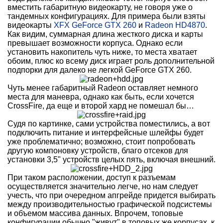
вместить габаритную видеокарту, не говоря уже о
тандемных конфигурациях. Для примера были взяты
видеокарты
XFX GeForce GTX 260
и
Radeon HD4870
.
Как видим, суммарная длина жесткого диска и карты
превышает возможности корпуса. Однако если
установить накопитель чуть ниже, то места хватает
обоим, плюс ко всему диск играет роль дополнительной
подпорки для далеко не легкой GeForce GTX 260.
Чуть менее габаритный Radeon оставляет немного
места для маневра, однако как быть, если хочется
CrossFire, да еще и второй хард не помешал бы…
Судя по картинке, сами устройства поместились, а вот
подключить питание и интерфейсные шлейфы будет
уже проблематично; возможно, стоит попробовать
другую компоновку устройств, благо отсеков для
установки 3,5" устройств целых пять, включая внешний.
При таком расположении, доступ к разъемам
осуществляется значительно легче, но нам следует
учесть, что при очередном апгрейде придется выбирать
между производительностью графической подсистемы
и объемом массива данных. Впрочем, топовые
конфигурации обычно "живут" в топовых же корпусах, к