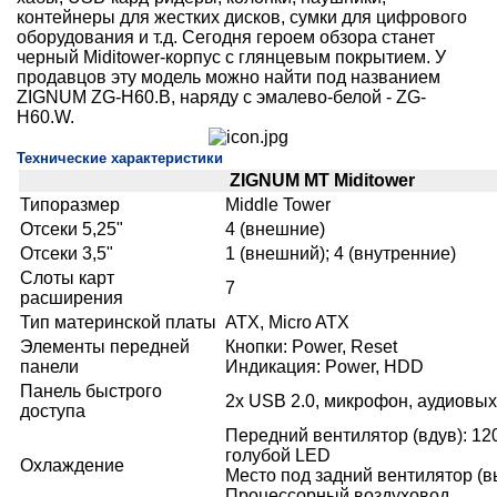
контейнеры для жестких дисков, сумки для цифрового
оборудования и т.д. Сегодня героем обзора станет
черный Miditower-корпус с глянцевым покрытием. У
продавцов эту модель можно найти под названием
ZIGNUM ZG-H60.B, наряду с эмалево-белой - ZG-
H60.W.
Технические характеристики
ZIGNUM MT Miditower
Типоразмер
Middle Tower
Отсеки 5,25"
4 (внешние)
Отсеки 3,5"
1 (внешний); 4 (внутренние)
Слоты карт
7
расширения
Тип материнской платы
ATX, Micro ATX
Элементы передней
Кнопки: Power, Reset
панели
Индикация: Power, HDD
Панель быстрого
2х USB 2.0, микрофон, аудиовых
доступа
Передний вентилятор (вдув): 12
голубой LED
Охлаждение
Место под задний вентилятор (в
Процессорный воздуховод