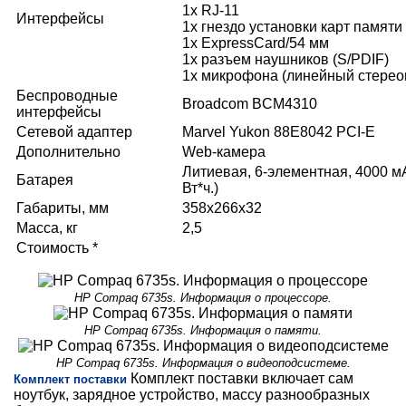
1x RJ-11
Интерфейсы
1x гнездо установки карт памяти
1х ExpressCard/54 мм
1х разъем наушников (S/PDIF)
1х микрофона (линейный стерео
Беспроводные
Broadcom BCM4310
интерфейсы
Сетевой адаптер
Marvel Yukon 88E8042 PCI-E
Дополнительно
Web-камера
Литиевая, 6-элементная, 4000 м
Батарея
Вт*ч.)
Габариты, мм
358x266x32
Масса, кг
2,5
Стоимость *
HP Compaq 6735s. Информация о процессоре.
HP Compaq 6735s. Информация о памяти.
HP Compaq 6735s. Информация о видеоподсистеме.
Комплект поставки включает сам
Комплект поставки
ноутбук, зарядное устройство, массу разнообразных