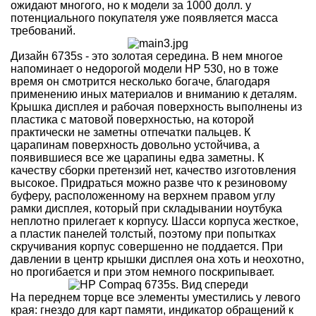
ожидают многого, но к модели за 1000 долл. у
потенциального покупателя уже появляется масса
требований.
Дизайн 6735s - это золотая середина. В нем многое
напоминает о недорогой модели HP 530, но в тоже
время он смотрится несколько богаче, благодаря
применению иных материалов и вниманию к деталям.
Крышка дисплея и рабочая поверхность выполнены из
пластика с матовой поверхностью, на которой
практически не заметны отпечатки пальцев. К
царапинам поверхность довольно устойчива, а
появившиеся все же царапины едва заметны. К
качеству сборки претензий нет, качество изготовления
высокое. Придраться можно разве что к резиновому
буферу, расположенному на верхнем правом углу
рамки дисплея, который при складывании ноутбука
неплотно прилегает к корпусу. Шасси корпуса жесткое,
а пластик панелей толстый, поэтому при попытках
скручивания корпус совершенно не поддается. При
давлении в центр крышки дисплея она хоть и неохотно,
но прогибается и при этом немного поскрипывает.
На переднем торце все элементы уместились у левого
края: гнездо для карт памяти, индикатор обращений к