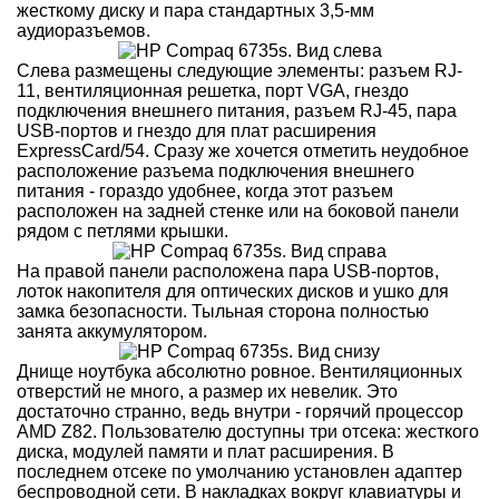
жесткому диску и пара стандартных 3,5-мм
аудиоразъемов.
Слева размещены следующие элементы: разъем RJ-
11, вентиляционная решетка, порт VGA, гнездо
подключения внешнего питания, разъем RJ-45, пара
USB-портов и гнездо для плат расширения
ExpressCard/54. Сразу же хочется отметить неудобное
расположение разъема подключения внешнего
питания - гораздо удобнее, когда этот разъем
расположен на задней стенке или на боковой панели
рядом с петлями крышки.
На правой панели расположена пара USB-портов,
лоток накопителя для оптических дисков и ушко для
замка безопасности. Тыльная сторона полностью
занята аккумулятором.
Днище ноутбука абсолютно ровное. Вентиляционных
отверстий не много, а размер их невелик. Это
достаточно странно, ведь внутри - горячий процессор
AMD Z82. Пользователю доступны три отсека: жесткого
диска, модулей памяти и плат расширения. В
последнем отсеке по умолчанию установлен адаптер
беспроводной сети. В накладках вокруг клавиатуры и