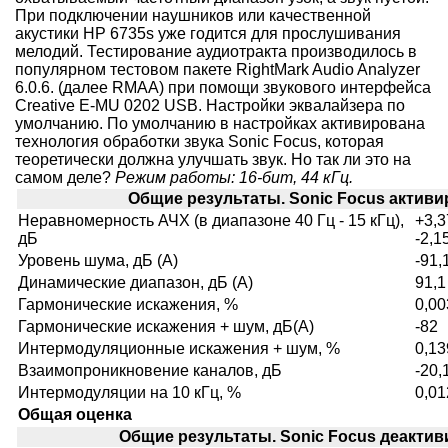
При подключении наушников или качественной
акустики HP 6735s уже годится для прослушивания
мелодий. Тестирование аудиотракта производилось в
популярном тестовом пакете RightMark Audio Analyzer
6.0.6. (далее RMAA) при помощи звукового интерфейса
Creative E-MU 0202 USB. Настройки эквалайзера по
умолчанию. По умолчанию в настройках активирована
технология обработки звука Sonic Focus, которая
теоретически должна улучшать звук. Но так ли это на
самом деле?
Режим работы: 16-бит, 44 кГц.
Общие результаты. Sonic Focus актив
Неравномерность АЧХ (в диапазоне 40 Гц - 15 кГц),
+3,3
дБ
-2,1
Уровень шума, дБ (А)
-91,
Динамические диапазон, дБ (А)
91,1
Гармонические искажения, %
0,00
Гармонические искажения + шум, дБ(A)
-82
Интермодуляционные искажения + шум, %
0,13
Взаимопроникновение каналов, дБ
-20,
Интермодуляции на 10 кГц, %
0,01
Общая оценка
Общие результаты. Sonic Focus деакти