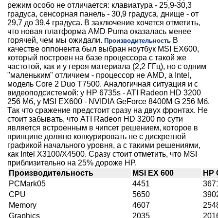
режим особо не отличается: клавиатура - 25,9-30,3
градуса, сенсорная панель - 30,9 градуса, днище - от
29,7 до 39,4 градуса. В заключение хочется отметить,
что новая платформа AMD Puma оказалась менее
горячей, чем мы ожидали.
В
Производительность
качестве оппонента был выбран ноутбук MSI EX600,
который построен на базе процессора с такой же
частотой, как и у героя материала (2,2 ГГц), но с одним
"маленьким" отличием - процессор не AMD, а Intel,
модель Core 2 Duo T7500. Аналогичная ситуация и с
видеоподсистемой: у HP 6735s - ATI Radeon HD 3200
256 Мб, у MSI EX600 - NVIDIA GeForce 8400M G 256 Мб.
Так что сражение предстоит сразу на двух фронтах. Не
стоит забывать, что ATI Radeon HD 3200 по сути
является встроенным в чипсет решением, которое в
принципе должно конкурировать не с дискретной
графикой начального уровня, а с такими решениями,
как Intel X3100/X4500. Сразу стоит отметить, что MSI
приблизительно на 25% дороже HP.
Производительность
MSI EX 600
HP 
PCMark05
4451
367
CPU
5650
390
Memory
4607
254
Graphics
2035
201