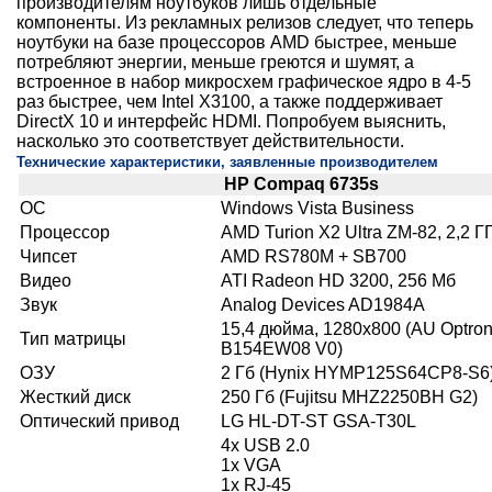
производителям ноутбуков лишь отдельные
компоненты. Из рекламных релизов следует, что теперь
ноутбуки на базе процессоров AMD быстрее, меньше
потребляют энергии, меньше греются и шумят, а
встроенное в набор микросхем графическое ядро в 4-5
раз быстрее, чем Intel X3100, а также поддерживает
DirectX 10 и интерфейс HDMI. Попробуем выяснить,
насколько это соответствует действительности.
Технические характеристики, заявленные производителем
HP Compaq 6735s
ОС
Windows Vista Business
Процессор
AMD Turion X2 Ultra ZM-82, 2,2 Г
Чипсет
AMD RS780M + SB700
Видео
ATI Radeon HD 3200, 256 Мб
Звук
Analog Devices AD1984A
15,4 дюйма, 1280x800 (AU Optron
Тип матрицы
B154EW08 V0)
ОЗУ
2 Гб (Hynix HYMP125S64CP8-S6
Жесткий диск
250 Гб (Fujitsu MHZ2250BH G2)
Оптический привод
LG HL-DT-ST GSA-T30L
4х USB 2.0
1x VGA
1х RJ-45