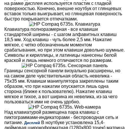
на рамке дисплея используется пластик с гладкой
поверхностью. Конечно, внешне ноутбук от глянцевых
вставок только выигрывает, но глянцевая поверхность
быстро покрывается отпечатками.
Клавиатура полноразмерная - все клавиши
стандартной ширины - с шагом алфавитных клавиш
18,5 мм. Ход клавиш - чуть более 2,5 мм. Нажатие
мягкое, с четко обозначенным моментом
срабатывания, но при этом клавиши довольно шумные.
Символы и кириллицы, и латиницы нанесены белой
краской и лишь немного отличаются по размерам.
Границы сенсорной панели визуально расширены, но
на самом деле чувствительная область невелика -
75х35 мм. Клавиши манипулятора закреплены таким
образом, что при нажатии опускается лишь одна
сторона (ближе к пользователю). Нажатие клавиш
мягкое и тихое, а вот ширина их невелика, из-за чего
пользоваться ими не очень удобно.
Над клавиатурой размещена пара клавиш с
пиктограммами-индикаторами - беспроводная сеть и
питание.
В ноутбуке установлена 15,4-
Дисплей
дюймовая широкоформатная (1280x800 точек) матрица