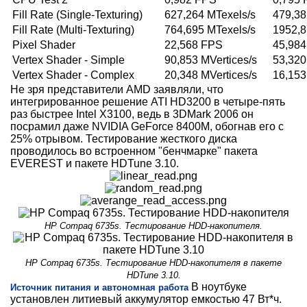
Fill Rate (Single-Texturing)
627,264 MTexels/s
479,38
Fill Rate (Multi-Texturing)
764,695 MTexels/s
1952,8
Pixel Shader
22,568 FPS
45,98
Vertex Shader - Simple
90,853 MVertices/s
53,320
Vertex Shader - Complex
20,348 MVertices/s
16,153
Не зря представители AMD заявляли, что
интегрированное решение ATI HD3200 в четыре-пять
раз быстрее Intel X3100, ведь в 3DMark 2006 он
посрамил даже NVIDIA GeForce 8400M, обогнав его с
25% отрывом. Тестирование жесткого диска
проводилось во встроенном "бенчмарке" пакета
EVEREST и пакете HDTune 3.10.
HP Compaq 6735s. Тестирование HDD-накопителя.
HP Compaq 6735s. Тестирование HDD-накопителя в пакете
HDTune 3.10.
В ноутбуке
Источник питания и автономная работа
установлен литиевый аккумулятор емкостью 47 Вт*ч.