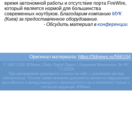
время автономной работы и отсутствие порта FireWire,
который является нормой для большинства
современных ноутбуков.
Благодарим компанию
МУК
(Киев) за предоставленное оборудование.
- Обсудить материал в
конференции
Оригинал материала:
https://3dnews.ru/566104
© 1997-2026 3DNews | Daily Digital Digest | Лицензия Минпечати Эл ФС
77-22224
При цитировании документа ссылка на сайт с указанием автора
обязательна. Полное заимствование документа является нарушением
российского и международного законодательства и возможно только с
согласия редакции 3DNews.