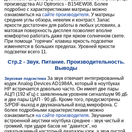
производства AU Optronics - B154EW08. Более
подробно с характеристиками матрицы можно
ознакомиться на
сайте производителя
. У матрицы
средние углы обзора, невелик и контраст. Запас
яркости достаточен для работы в любых условиях, а
матовая поверхность дисплея позволяет вполне
комфортно работать даже при ярком солнечном свете.
При помощи "горячих" клавиш яркость подсветки
изменяется в больших пределах. Уровней яркости
подсветки всего 11.
Стр.2 - Звук. Питание. Производительность.
Выводы
За звук отвечает интегрированный
Звуковая подсистема
кодек Analog Devices AD1984A, который в ноутбуках
HP встречается довольно часто. Он имеет две пары
АЦП (192 кГц) с заявленным уровнем сигнал/шум 96 дБ
и две пары ЦАП - 90 дБ. Кроме того, предусмотрены
S/PDIF-выход и двухканальный вход микрофона. С
более подробными характеристиками можно
ознакомиться
на сайте производителя
. Звучание
встроенной акустики ноутбука среднее - звук чистый и
громкий, при ударе басов не "давится", но
охватываемый частотный диапазон узок, а звук пустой.