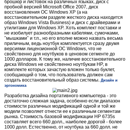
брошюр и листовок на различных языках, диск с
пробной версией Microsoft Office 2007, диск
восстановления ОС Windows XP (а на
восстановительном разделе жесткого диска находится
образ Windows Vista Business) и диск с драйверами и
утилитами для Windows XP. Хоть комплект поставки и
не изобилует разнообразными кабелями, сумочками,
"мышками" и т.п., но его вполне можно назвать весьма
приличным, ведь ноутбук комплектуется сразу двумя
версиями лицензионной ОС Windows, что не
свойственно для ноутбуков в ценовом сегменте до
1000 долларов. К тому же, наличие восстановительного
диска Windows не свойственно ноутбукам HP, в
комплекте которых зачастую вложен только буклет,
сообщающий о том, что пользователь должен сам
создать восстановительный образ системы.
Дизайн и
эргономика
Разработка дизайна портативного компьютера - это
достаточно сложная задача, особенно если диапазон
стоимости различных модификаций одной и той же
модели позволяет отнести ее к различным сегментам
рынка. Стоимость базовой модификации HP 6735s
составляет всего 660 долл., наиболее дорогой - более
1000 долл. Естественно, от ноутбука за 660 долл. не