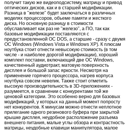
получит такую же видеоподсистему, матрицу и привод
оптических дисков, как и в старшей модификации.
Разница в "железе" будет заключаться в различных
моделях процессоров, объеме памяти и жесткого
диска. Но основную разницу в стоимости
обуславливает как раз не "железо", а ПО, так как
базовые модификации поставляются с
предустановленной ОС DOS, а старшие - сразу с двумя
ОС Windows (Windows Vista и Windows XP). К плюсам
ноутбука стоит отнести невысокую стоимость (в том
числе - и наиболее дорогой модификации), хороший
комплект поставки, включающий две ОС Windows,
качественный аудиотракт, матовую поверхность
дисплея и большой запас яркости. Несмотря на
применение горячего процессора, нагрев корпуса
ноутбука совсем невелик. Также стоит отметить
высокую производительность в 3D-приложениях -
разумеется, в сравнении с конкурентами той же
ценовой категории. Это особенно верно для базовых
модификаций, у которых на данный момент попросту
нет конкурентов. К минусам можно отнести неплотное
прилегание одного резинового буфера при закрытой
крышке дисплея, неудобное расположение разъема
внешнего питания, малые углы обзора и контрастность
матрицы, неудобные клавиши манипулятора, малое