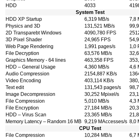
HDD
4033
419
System Test
HDD XP Startup
6,319 MB/s
7,8 
Physics and 3D
131,521 MB/s
99,
2D Transparebt Windows
4090,780 FPS
251
3D Pixel Shader
24,965 FPS
54,
Web Page Rendering
1,991 pages/s
1,0 
File Decryption
63,576 MB/s
32,
Graphics Memory - 64 lines
463,358 FPS
353
HDD – General Usage
4,360 MB/s
4,6 
Audio Compression
2154,887 KB/s
136
Video Encoding
403,114 KB/s
380
Text edit
131,543 pages/s
98,7
Image Decompression
30,252 Mpixel/s
23,1
File Compression
5,010 MB/s
4,3 
File Encryption
27,184 MB/s
20,
HDD – Virus Scan
23,365 MB/s
21,
Memory Latency – Random 16 MB
9,219 MAccesses/s
8,0
CPU Test
File Compression
10,284 MB/s
6,7 