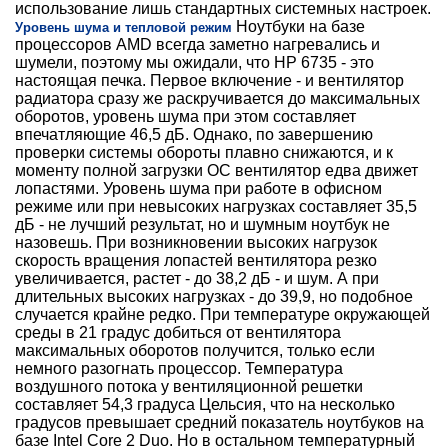
использование лишь стандартных системных настроек.
Ноутбуки на базе
Уровень шума и тепловой режим
процессоров AMD всегда заметно нагревались и
шумели, поэтому мы ожидали, что HP 6735 - это
настоящая печка. Первое включение - и вентилятор
радиатора сразу же раскручивается до максимальных
оборотов, уровень шума при этом составляет
впечатляющие 46,5 дБ. Однако, по завершению
проверки системы обороты плавно снижаются, и к
моменту полной загрузки ОС вентилятор едва движет
лопастями. Уровень шума при работе в офисном
режиме или при невысоких нагрузках составляет 35,5
дБ - не лучший результат, но и шумным ноутбук не
назовешь. При возникновении высоких нагрузок
скорость вращения лопастей вентилятора резко
увеличивается, растет - до 38,2 дБ - и шум. А при
длительных высоких нагрузках - до 39,9, но подобное
случается крайне редко. При температуре окружающей
среды в 21 градус добиться от вентилятора
максимальных оборотов получится, только если
немного разогнать процессор. Температура
воздушного потока у вентиляционной решетки
составляет 54,3 градуса Цельсия, что на несколько
градусов превышает средний показатель ноутбуков на
базе Intel Core 2 Duo. Но в остальном температурный