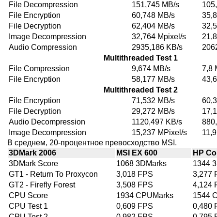
File Decompression
151,745 MB/s
105
File Encryption
60,748 MB/s
35,
File Decryption
62,404 MB/s
32,
Image Decompression
32,764 Mpixel/s
21,8
Audio Compression
2935,186 KB/s
206
Multithreaded Test 1
File Compression
9,674 MB/s
7,8 
File Encryption
58,177 MB/s
43,
Multithreaded Test 2
File Encryption
71,532 MB/s
60,
File Decryption
29,272 MB/s
17,
Audio Decompression
1120,497 KB/s
880
Image Decompression
15,237 MPixel/s
11,9
В среднем, 20-процентное превосходство MSI.
3DMark 2006
MSI EX 600
HP Co
3DMark Score
1068 3DMarks
1344 
GT1 - Return To Proxycon
3,018 FPS
3,277
GT2 - Firefly Forest
3,508 FPS
4,124
CPU Score
1934 CPUMarks
1544 
CPU Test 1
0,609 FPS
0,480
CPU Test 2
0,982 FPS
0,795