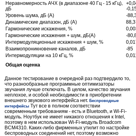
Неравномерность АЧХ (в диапазоне 40 Гц - 15 кГц),
+0,0
дБ
-0,1
Уровень шума, дБ (А)
-88,
Динамические диапазон, дБ (А)
88,3
Гармонические искажения, %
0,00
Гармонические искажения + шум, дБ(A)
-80,
Интермодуляционные искажения + шум, %
0,01
Взаимопроникновение каналов, дБ
-85
Интермодуляции на 10 кГц, %
0,01
Общая оценка
Данное тестирование в очередной раз подтвердило то,
что разнообразные программные оптимизаторы
звучания лучше отключать. В целом, качество звучания
неплохое, и особой необходимости в приобретении
внешнего звукового интерфейса нет.
Беспроводные
Тут все в полном соответствии
интерфейсы
современным требованиям - есть и Bluetooth, и Wi-Fi-
модуль. Ноутбук не имеет никакого отношения к Intel,
поэтому в нем использован Wi-Fi-модуль Broadcom
BCM4310. Каких-либо фирменных утилит по настройке
беспроводных соединений нет, поэтому возможно