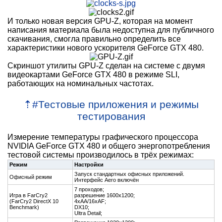
И только новая версия GPU-Z, которая на момент
написания материала была недоступна для публичного
скачивания, смогла правильно определить все
характеристики нового ускорителя GeForce GTX 480.
Скриншот утилиты GPU-Z сделан на системе с двумя
видеокартами GeForce GTX 480 в режиме SLI,
работающих на номинальных частотах.
⇡
#
Тестовые приложения и режимы
тестирования
Измерение температуры графического процессора
NVIDIA GeForce GTX 480 и общего энергопотребления
тестовой системы производилось в трёх режимах:
Режим
Настройки
Запуск стандартных офисных приложений.
Офисный режим
Интерфейс Aero включён
7 проходов;
Игра в FarCry2
разрешение 1600x1200;
(FarCry2 DirectX 10
4xAA/16xAF;
Benchmark)
DX10;
Ultra Detail;