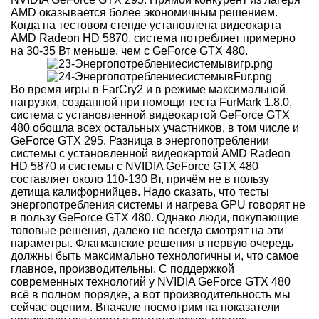
AMD оказывается более экономичным решением.
Когда на тестовом стенде установлена видеокарта
AMD Radeon HD 5870, система потребляет примерно
на 30-35 Вт меньше, чем с GeForce GTX 480.
Во время игры в FarCry2 и в режиме максимальной
нагрузки, созданной при помощи теста FurMark 1.8.0,
система с установленной видеокартой GeForce GTX
480 обошла всех остальных участников, в том числе и
GeForce GTX 295. Разница в энергопотреблении
системы с установленной видеокартой AMD Radeon
HD 5870 и системы с NVIDIA GeForce GTX 480
составляет около 110-130 Вт, причём не в пользу
детища калифорнийцев. Надо сказать, что тесты
энергопотребления системы и нагрева GPU говорят не
в пользу GeForce GTX 480. Однако люди, покупающие
топовые решения, далеко не всегда смотрят на эти
параметры. Флагманские решения в первую очередь
должны быть максимально технологичны и, что самое
главное, производительны. С поддержкой
современных технологий у NVIDIA GeForce GTX 480
всё в полном порядке, а вот производительность мы
сейчас оценим. Вначале посмотрим на показатели