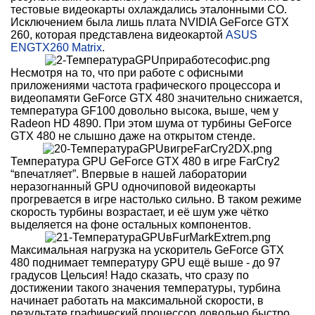
тестовые видеокарты охлаждались эталонными СО.
Исключением была лишь плата NVIDIA GeForce GTX
260, которая представлена видеокартой
ASUS
ENGTX260 Matrix
.
Несмотря на то, что при работе с офисными
приложениями частота графического процессора и
видеопамяти GeForce GTX 480 значительно снижается,
температура GF100 довольно высока, выше, чем у
Radeon HD 4890. При этом шума от турбины GeForce
GTX 480 не слышно даже на открытом стенде.
Температура GPU GeForce GTX 480 в игре FarCry2
“впечатляет”. Впервые в нашей лаборатории
неразогнанный GPU одночиповой видеокарты
прогревается в игре настолько сильно. В таком режиме
скорость турбины возрастает, и её шум уже чётко
выделяется на фоне остальных компонентов.
Максимальная нагрузка на ускоритель GeForce GTX
480 поднимает температуру GPU ещё выше - до 97
градусов Цельсия! Надо сказать, что сразу по
достижении такого значения температуры, турбина
начинает работать на максимальной скорости, в
результате графический процессор довольно быстро