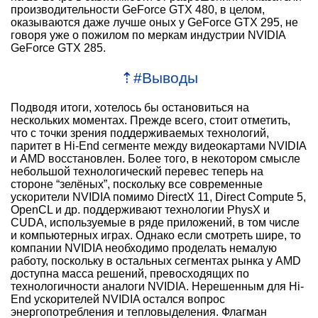
производительности GeForce GTX 480, в целом,
оказываются даже лучше оных у GeForce GTX 295, не
говоря уже о пожилом по меркам индустрии NVIDIA
GeForce GTX 285.
⇡
#
Выводы
Подводя итоги, хотелось бы остановиться на
нескольких моментах. Прежде всего, стоит отметить,
что с точки зрения поддерживаемых технологий,
паритет в Hi-End сегменте между видеокартами NVIDIA
и AMD восстановлен. Более того, в некотором смысле
небольшой технологический перевес теперь на
стороне “зелёных”, поскольку все современные
ускорители NVIDIA помимо DirectX 11, Direct Compute 5,
OpenCL и др. поддерживают технологии PhysX и
CUDA, используемые в ряде приложений, в том числе
и компьютерных играх. Однако если смотреть шире, то
компании NVIDIA необходимо проделать немалую
работу, поскольку в остальных сегментах рынка у AMD
доступна масса решений, превосходящих по
технологичности аналоги NVIDIA. Нерешенным для Hi-
End ускорителей NVIDIA остался вопрос
энергопотребления и тепловыделения. Флагман