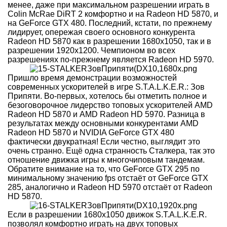
менее, даже при максимальном разрешении играть в
Colin McRae DiRT 2 комфортно и на Radeon HD 5870, и
на GeForce GTX 480. Последний, кстати, по прежнему
лидирует, опережая своего основного конкурента
Radeon HD 5870 как в разрешении 1680x1050, так и в
разрешении 1920x1200. Чемпионом во всех
разрешениях по-прежнему является Radeon HD 5970.
Пришло время демонстрации возможностей
современных ускорителей в игре S.T.A.L.K.E.R.: Зов
Припяти. Во-первых, хотелось бы отметить полное и
безоговорочное лидерство топовых ускорителей AMD
Radeon HD 5870 и AMD Radeon HD 5970. Разница в
результатах между основными конкурентами AMD
Radeon HD 5870 и NVIDIA GeForce GTX 480
фактически двукратная! Если честно, выглядит это
очень странно. Ещё одна странность Сталкера, так это
отношение движка игры к многочиповым тандемам.
Обратите внимание на то, что GeForce GTX 295 по
минимальному значению fps отстаёт от GeForce GTX
285, аналогично и Radeon HD 5970 отстаёт от Radeon
HD 5870.
Если в разрешении 1680x1050 движок S.T.A.L.K.E.R.
позволял комфортно играть на двух топовых