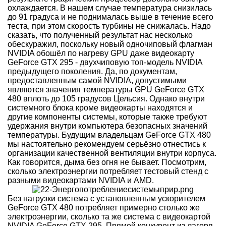
охлаждается. В нашем случае температура снизилась
до 91 градуса и не поднималась выше в течение всего
теста, при этом скорость турбины не снижалась. Надо
сказать, что полученный результат нас несколько
обескуражил, поскольку новый одночиповый флагман
NVIDIA обошёл по нагреву GPU даже видеокарту
GeForce GTX 295 - двухчиповую топ-модель NVIDIA
предыдущего поколения. Да, по документам,
предоставленным самой NVIDIA, допустимыми
являются значения температуры GPU GeForce GTX
480 вплоть до 105 градусов Цельсия. Однако внутри
системного блока кроме видеокарты находятся и
другие компоненты системы, которые также требуют
удержания внутри компьютера безопасных значений
температуры. Будущим владельцам GeForce GTX 480
мы настоятельно рекомендуем серьёзно отнестись к
организации качественной вентиляции внутри корпуса.
Как говорится, дыма без огня не бывает. Посмотрим,
сколько электроэнергии потребляет тестовый стенд с
разными видеокартами NVIDIA и AMD.
Без нагрузки система с установленным ускорителем
GeForce GTX 480 потребляет примерно столько же
электроэнергии, сколько та же система с видеокартой
NVIDIA GeForce GTX 295. Прямой конкурент из лагеря