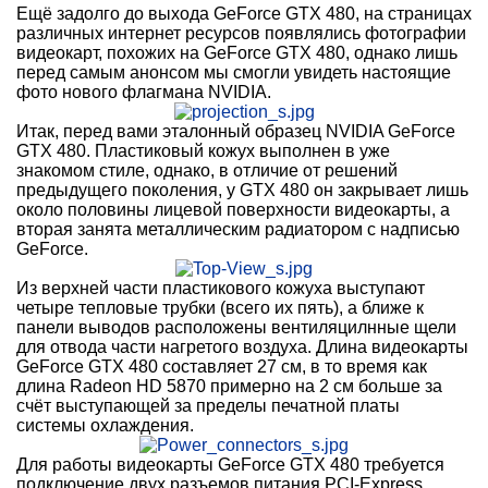
Ещё задолго до выхода GeForce GTX 480, на страницах
различных интернет ресурсов появлялись фотографии
видеокарт, похожих на GeForce GTX 480, однако лишь
перед самым анонсом мы смогли увидеть настоящие
фото нового флагмана NVIDIA.
Итак, перед вами эталонный образец NVIDIA GeForce
GTX 480. Пластиковый кожух выполнен в уже
знакомом стиле, однако, в отличие от решений
предыдущего поколения, у GTX 480 он закрывает лишь
около половины лицевой поверхности видеокарты, а
вторая занята металлическим радиатором с надписью
GeForce.
Из верхней части пластикового кожуха выступают
четыре тепловые трубки (всего их пять), а ближе к
панели выводов расположены вентиляцилнные щели
для отвода части нагретого воздуха. Длина видеокарты
GeForce GTX 480 составляет 27 см, в то время как
длина Radeon HD 5870 примерно на 2 см больше за
счёт выступающей за пределы печатной платы
системы охлаждения.
Для работы видеокарты GeForce GTX 480 требуется
подключение двух разъемов питания PCI-Express.