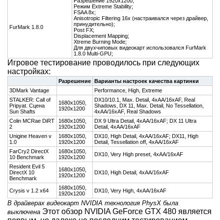
Разрешение 1920x1200;
Режим Extreme Stability;
FSAA 8x;
Anisotropic Filtering 16x (настраивался через драйвер,
принудительно);
FurMark 1.8.0
Post FX;
Displacement Mapping;
Xtreme Burning Mode;
Для двухчиповых видеокарт использовался FurMark
1.8.0 Multi-GPU;
Игровое тестирование проводилось при следующих
настройках:
Разрешение
Варианты настроек качества картинки
3DMark Vantage
Performance, High, Extreme
STALKER: Call of
DX10/10.1, Max. Detail, 4xAA/16xAF, Real
1680x1050,
Pripyat. Сцена
Shadows, DX 11, Max. Detail, No Tessellation,
1920x1200
Sun Shafts
4xAA/16xAF, Real Shadows
Colin MCRae DiRT
1680x1050,
DX 9 Ultra Detail, 4xAA/16xAF; DX 11 Ultra
2
1920x1200
Detail, 4xAA/16xAF
Unigine Heaven v
1680x1050,
DX10, High Detail, 4xAA/16xAF; DX11, High
1.0
1920x1200
Detail, Tessellation off, 4xAA/16xAF
FarCry2 DirectX
1680x1050,
DX10, Very High preset, 4xAA/16xAF
10 Benchmark
1920x1200
Resident Evil 5
1680x1050,
DirectX 10
DX10, High Detail, 4xAA/16xAF
1920x1200
Benchmark
1680x1050,
Crysis v 1.2 x64
DX10, Very High, 4xAA/16xAF
1920x1200
В драйверах видеокарт NVIDIA технология PhysX была
Этот обзор NVIDIA GeForce GTX 480 является
выключена