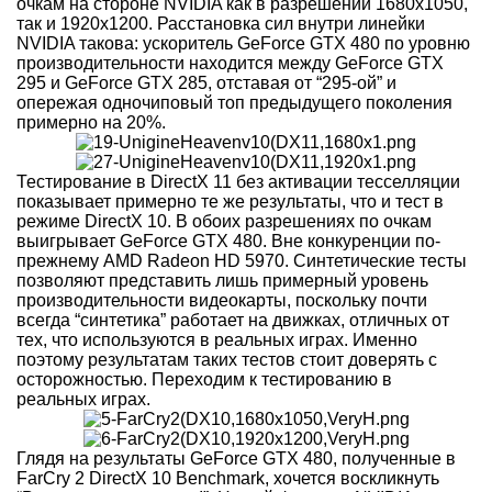
очкам на стороне NVIDIA как в разрешении 1680x1050,
так и 1920x1200. Расстановка сил внутри линейки
NVIDIA такова: ускоритель GeForce GTX 480 по уровню
производительности находится между GeForce GTX
295 и GeForce GTX 285, отставая от “295-ой” и
опережая одночиповый топ предыдущего поколения
примерно на 20%.
Тестирование в DirectX 11 без активации тесселляции
показывает примерно те же результаты, что и тест в
режиме DirectX 10. В обоих разрешениях по очкам
выигрывает GeForce GTX 480. Вне конкуренции по-
прежнему AMD Radeon HD 5970. Синтетические тесты
позволяют представить лишь примерный уровень
производительности видеокарты, поскольку почти
всегда “синтетика” работает на движках, отличных от
тех, что используются в реальных играх. Именно
поэтому результатам таких тестов стоит доверять с
осторожностью. Переходим к тестированию в
реальных играх.
Глядя на результаты GeForce GTX 480, полученные в
FarCry 2 DirectX 10 Benchmark, хочется воскликнуть