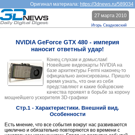
Оригинал материала:
https://3dnews.ru/589034
27 марта 2010
Игорь Свадковский
NVIDIA GeForce GTX 480 - империя
наносит ответный удар!
Конец слухам и домыслам!
Новейшие видеокарты NVIDIA на
базе архитектуры Fermi наконец-то
официально анонсированы. Пришло
время узнать, что они из себя
представляют и какие бойцовские
качества проявят в борьбе за корону
мощнейшего ускорителя 3D-графики
Стр.1 - Характеристики. Внешний вид.
Особенности
Есть мнение, что все события вокруг нас развиваются
циклично и обязательно повторяются во времени с