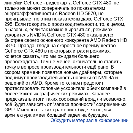
линейки GeForce - видеокарта GeForce GTX 480, не
только не может соперничать по показателям
энергоэффективности с Radeon HD 5870, но
проигрывает по этим показателям даже GeForce GTX
295! Если говорить о производительности, то, в целом,
в базовых, если так можно выразиться, режимах
ускоритель NVIDIA GeForce GTX 480 оказывается
быстрее своего основного конкурента AMD Radeon HD
5870. Правда, глядя на скоростное преимущество
GeForce GTX 480 в некоторых играх и режимах,
хочется сказать, что мы ожидали большего
превосходства. Тем не менее, окончательно ставить
точку в вопросе производительности ещё рано. В
скором времени появятся новые драйверы, которые
поднимут производительность новинки от NVIDIA и
решений от AMD. Кроме того, нам предстоит
протестировать топовые ускорители обеих компаний в
более тяжёлых графических режимах. Заранее
предсказать итоги таких состязаний вряд ли возможно,
всё будет зависеть от “запаса прочности” современных
GPU. Именно в таких сражениях будет ясно, чья
архитектура имеет больший задел на будущее.
Обсудить материал в конференции