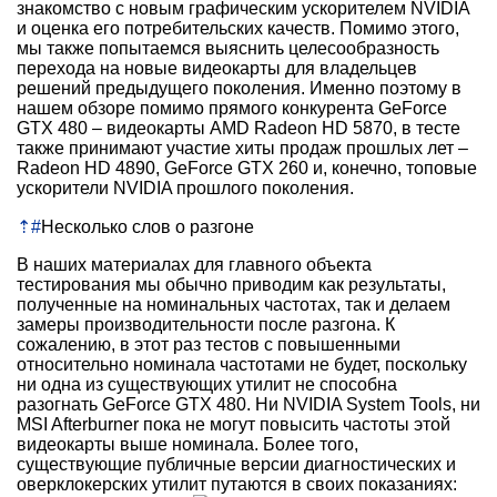
знакомство с новым графическим ускорителем NVIDIA
и оценка его потребительских качеств. Помимо этого,
мы также попытаемся выяснить целесообразность
перехода на новые видеокарты для владельцев
решений предыдущего поколения. Именно поэтому в
нашем обзоре помимо прямого конкурента GeForce
GTX 480 – видеокарты AMD Radeon HD 5870, в тесте
также принимают участие хиты продаж прошлых лет –
Radeon HD 4890, GeForce GTX 260 и, конечно, топовые
ускорители NVIDIA прошлого поколения.
⇡
#
Несколько слов о разгоне
В наших материалах для главного объекта
тестирования мы обычно приводим как результаты,
полученные на номинальных частотах, так и делаем
замеры производительности после разгона. К
сожалению, в этот раз тестов с повышенными
относительно номинала частотами не будет, поскольку
ни одна из существующих утилит не способна
разогнать GeForce GTX 480. Ни NVIDIA System Tools, ни
MSI Afterburner пока не могут повысить частоты этой
видеокарты выше номинала. Более того,
существующие публичные версии диагностических и
оверклокерских утилит путаются в своих показаниях: