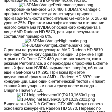
производительности в синтетических тестах:
Тестирование GeForce GTX 480 в 3DMark Vantage с
профилем Performance демонстрирует прирост
производительности относительно GeForce GTX 285 на
уровне 25%. При этом мы зафиксировали отставание
нового флагмана NVIDIA от основного конкурента в
лице AMD Radeon HD 5870, разница в результатах
составляет примерно 6%.
С ростом нагрузки видеокарта AMD Radeon HD 5870
начинает понемногу сдавать позиции. В режиме High
отрыв от GeForce GTX 480 уже не так заметен, как в
режиме Performance, а с переходом к профилю Extreme
новый флагман NVIDIA вырывается вперёд, обгоняя
ещё и GeForce GTX 295. При всём при этом,
двухчиповый флагман AMD – Radeon HD 5970, вне
конкуренции. Ещё один синтетический тестовый пакет,
ставший популярным почти сразу после выхода –
Unigine Heaven v 1.0.
Видеокарта NVIDIA GeForce GTX 480 обходит своего
основного конкурента Radeon HD 5870. Перевес по