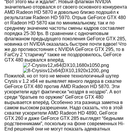
“Вот этого мы и ждали!”. Новый флагман NVIDIA
значительно оторвался от своего основного конкурента
AMD Radeon HD 5870 и довольно близко подошёл к
результатам Radeon HD 5970. Отрыв GeForce GTX 480
от Radeon HD 5870 как по минимальному, так и по
среднему значению частоты смены кадров составляет
порядка 25-30 fps. В сравнении с одночиповым
флагманом предыдущего поколения GeForce GTX 285,
новинка от NVIDIA оказалась быстрее почти вдвое! Что
же до противостояния с NVIDIA GeForce GTX 295, то в
FarCry 2 “старичку” также не поздоровилось, GeForce
GTX 480 вырвался вперёд.
Пожилой, но от того не менее технологичный шутер
Crysis v 1.2 x64 не выявляет явного лидера в схватке
GeForce GTX 480 против AMD Radeon HD 5870. Эти
ускорители идут фактически “ноздря в ноздрю”. А вот
среди “братьев по оружию” GeForce GTX 480
вырывается вперёд. Особенно эта разница заметна в
самом высоком разрешении. Надо сказать, что в этой
схватке ускорители AMD Radeon HD 4890, GeForce
GTX 260 и даже GeForce GTX 285 выглядят “бедными
родственниками”, поскольку на фоне современных Hi-
End решений они не могут показать адекватных