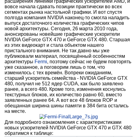
расширения линейки графических ускорителей AMD, и
вовсе начала сдавать позиции практически во всех
сегментах рынка настольной графики. И вот спустя
полгода компания NVIDIA наконец-то смогла наладить
выпуск достаточного количества графических чипов
новой архитектуры. Сегодня, 26 марта 2010 года,
анонсированы новейшие графические ускорители
NVIDIA GeForce GTX 470 и GeForce GTX 480. Старшая
из этих видеокарт и стала объектом нашего
пристального внимания. Не так давно мы уже
публиковали материал, посвящённый особенностям
архитектуры
Fermi
, поэтому сейчас не будем повторять
уже сказанное, а поговорим лишь о том, что
изменилось с тех времён. Вопреки ожиданиям,
старший ускоритель семейства - NVIDIA GeForce GTX
480, получил не 512 ядер CUDA, как было заявлено
ранее, а всего 480. Кроме того, изменения коснулись
текстурных блоков, их количество равно 60, вместо
заявленных ранее 64. А вот все 48 блоков ROP и
обещанная ширина шины памяти в 384 бита остались
на месте.
Для подробного ознакомления с характеристиками
новых ускорителей NVIDIA GeForce GTX 470 и GTX 480
обратимся к таблице: