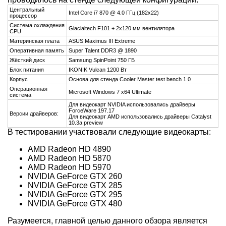
Центральный
Intel Core i7 870 @ 4.0 ГГц (182x22)
процессор
Система охлаждения
Glacialtech F101 + 2x120 мм вентилятора
CPU
Материнская плата
ASUS Maximus III Extreme
Оперативная память
Super Talent DDR3 @ 1890
Жёсткий диск
Samsung SpinPoint 750 ГБ
Блок питания
IKONIK Vulcan 1200 Вт
Корпус
Основа для стенда Cooler Master test bench 1.0
Операционная
Microsoft Windows 7 x64 Ultimate
система
Для видеокарт NVIDIA использовались драйверы
ForceWare 197.17
Версии драйверов:
Для видеокарт AMD использовались драйверы Catalyst
10.3a preview
В тестировании участвовали следующие видеокарты:
AMD Radeon HD 4890
AMD Radeon HD 5870
AMD Radeon HD 5970
NVIDIA GeForce GTX 260
NVIDIA GeForce GTX 285
NVIDIA GeForce GTX 295
NVIDIA GeForce GTX 480
Разумеется, главной целью данного обзора является