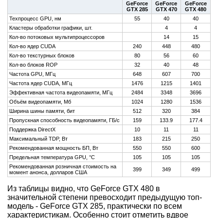
GeForce
GeForce
GeForce
GTX 285
GTX 470
GTX 480
Техпроцесс GPU, нм
55
40
40
Кластеры обработки графики, шт.
4
4
Кол-во потоковых мультипроцессоров
14
15
Кол-во ядер CUDA
240
448
480
Кол-во текстурных блоков
80
56
60
Кол-во блоков ROP
32
40
48
Частота GPU, МГц
648
607
700
Частота ядер CUDA, МГц
1476
1215
1401
Эффективная частота видеопамяти, МГц
2484
3348
3696
Объём видеопамяти, Мб
1024
1280
1536
Ширина шины памяти, бит
512
320
384
Пропускная способность видеопамяти, ГБ/с
159
133.9
177.4
Поддержка DirectX
10
11
11
Максимальный TDP, Вт
183
215
250
Рекомендованная мощность БП, Вт
550
550
600
Предельная температура GPU, °C
105
105
105
Рекомендованная розничная стоимость на
399
349
499
момент анонса, долларов США
Из таблицы видно, что GeForce GTX 480 в
значительной степени превосходит предыдущую топ-
модель - GeForce GTX 285, практически по всем
характеристикам. Особенно стоит отметить вдвое