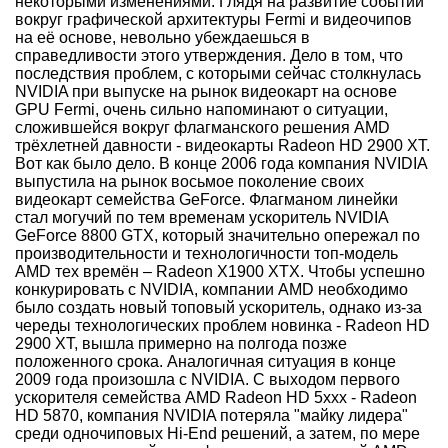
некоторыми изменениями. Глядя на развитие событий
вокруг графической архитектуры Fermi и видеочипов
на её основе, невольно убеждаешься в
справедливости этого утверждения. Дело в том, что
последствия проблем, с которыми сейчас столкнулась
NVIDIA при выпуске на рынок видеокарт на основе
GPU Fermi, очень сильно напоминают о ситуации,
сложившейся вокруг флагманского решения AMD
трёхлетней давности - видеокарты Radeon HD 2900 XT.
Вот как было дело. В конце 2006 года компания NVIDIA
выпустила на рынок восьмое поколение своих
видеокарт семейства GeForce. Флагманом линейки
стал могучий по тем временам ускоритель NVIDIA
GeForce 8800 GTX, который значительно опережал по
производительности и технологичности топ-модель
AMD тех времён – Radeon X1900 XTX. Чтобы успешно
конкурировать с NVIDIA, компании AMD необходимо
было создать новый топовый ускоритель, однако из-за
череды технологических проблем новинка - Radeon HD
2900 XT, вышла примерно на полгода позже
положенного срока. Аналогичная ситуация в конце
2009 года произошла с NVIDIA. С выходом первого
ускорителя семейства AMD Radeon HD 5xxx - Radeon
HD 5870, компания NVIDIA потеряла "майку лидера"
среди одночиповых Hi-End решений, а затем, по мере