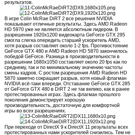
результатов.
В игре Colin McRae DiRT 2 все решения NVIDIA
показывают отличные результаты. Здесь AMD Radeon
HD 5970 уже не является абсолютным лидером. В
разрешении 1920x1200 видеокарта GeForce GTX 295
смогла слегка опередить старший ускоритель AMD,
хотя разрыв составляет около 1-2 fps. Противостояние
GeForce GTX 480 и AMD Radeon HD 5870 закончилось
победой GeForce. Разница в производительности в
разрешении 1680x1050 составляет около 20 fps как по
среднему, так и по минимальному значению частоты
смены кадров. С ростом разрешения AMD Radeon HD
5870 заметно сокращает разрыв, хотя новый флагман
NVIDIA всё-таки впереди. Отставание GeForce GTX 285
от GeForce GTX 480 в DiRT 2 не так велико, как в ранее
протестированных играх. Здесь флагман прошлого
поколения демонстрирует хорошую
производительность, достаточную для комфортной
игры во всех разрешениях.
При переходе от DirectX 9 к DirectX 11 результаты всех
протестированных нами ускорителей снизились. Тем не