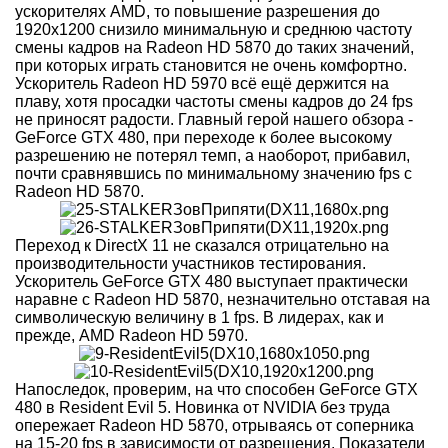
ускорителях AMD, то повышение разрешения до
1920x1200 снизило минимальную и среднюю частоту
смены кадров на Radeon HD 5870 до таких значений,
при которых играть становится не очень комфортно.
Ускоритель Radeon HD 5970 всё ещё держится на
плаву, хотя просадки частоты смены кадров до 24 fps
не приносят радости. Главный герой нашего обзора -
GeForce GTX 480, при переходе к более высокому
разрешению не потерял темп, а наоборот, прибавил,
почти сравнявшись по минимальному значению fps с
Radeon HD 5870.
Переход к DirectX 11 не сказался отрицательно на
производительности участников тестирования.
Ускоритель GeForce GTX 480 выступает практически
наравне с Radeon HD 5870, незначительно отставая на
символическую величину в 1 fps. В лидерах, как и
прежде, AMD Radeon HD 5970.
Напоследок, проверим, на что способен GeForce GTX
480 в Resident Evil 5. Новинка от NVIDIA без труда
опережает Radeon HD 5870, отрываясь от соперника
на 15-20 fps в зависимости от разрешения. Показатели