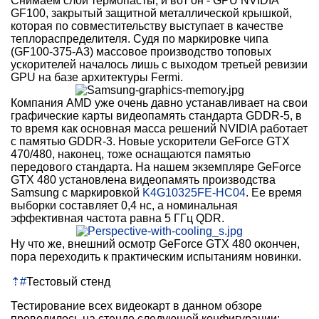
Снимаем слой термопасты, и вот он - GPU NVIDIA
GF100, закрытый защитной металлической крышкой,
которая по совместительству выступает в качестве
теплораспределителя. Судя по маркировке чипа
(GF100-375-A3) массовое производство топовых
ускорителей началось лишь с выходом третьей ревизии
GPU на базе архитектуры Fermi.
Компания AMD уже очень давно устанавливает на свои
графические карты видеопамять стандарта GDDR-5, в
то время как основная масса решений NVIDIA работает
с памятью GDDR-3. Новые ускорители GeForce GTX
470/480, наконец, тоже оснащаются памятью
передового стандарта. На нашем экземпляре GeForce
GTX 480 установлена видеопамять производства
Samsung с маркировкой
K4G10325FE-HC04
. Ее время
выборки составляет 0,4 нс, а номинальная
эффективная частота равна 5 ГГц QDR.
Ну что же, внешний осмотр GeForce GTX 480 окончен,
пора переходить к практическим испытаниям новинки.
⇡
#
Тестовый стенд
Тестирование всех видеокарт в данном обзоре
проводилось на стенде следующей конфигурации: