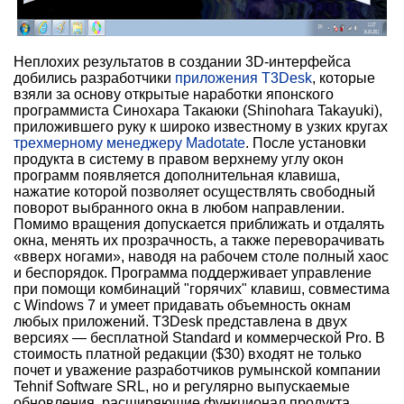
Неплохих результатов в создании 3D-интерфейса
добились разработчики
приложения T3Desk
, которые
взяли за основу открытые наработки японского
программиста Синохара Такаюки (Shinohara Takayuki),
приложившего руку к широко известному в узких кругах
трехмерному менеджеру Madotate
. После установки
продукта в систему в правом верхнему углу окон
программ появляется дополнительная клавиша,
нажатие которой позволяет осуществлять свободный
поворот выбранного окна в любом направлении.
Помимо вращения допускается приближать и отдалять
окна, менять их прозрачность, а также переворачивать
«вверх ногами», наводя на рабочем столе полный хаос
и беспорядок. Программа поддерживает управление
при помощи комбинаций "горячих" клавиш, совместима
с Windows 7 и умеет придавать объемность окнам
любых приложений. T3Desk представлена в двух
версиях — бесплатной Standard и коммерческой Pro. В
стоимость платной редакции ($30) входят не только
почет и уважение разработчиков румынской компании
Tehnif Software SRL, но и регулярно выпускаемые
обновления, расширяющие функционал продукта.