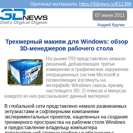
Оригинал материала:
https://3dnews.ru/611396
07 июня 2011
Андрей Крупин
Трехмерный макияж для Windows: обзор
3D-менеджеров рабочего стола
На рынке ПО представлено немало
решений, добавляющих третье
измерение в графическое окружение
операционных систем Microsoft и
позволяющих взглянуть на
интерфейс Windows сквозь призму
настоящего 3D. О плюсах и минусах
каждого из них рассказывает данный материал
В глобальной сети представлено немало развиваемых
энтузиастами и софтверными компаниями
экспериментальных проектов, нацеленных на создание
трехмерного пространства на рабочем столе Windows
и предоставление владельцу компьютера
дополнительной степени свободы в обращении с