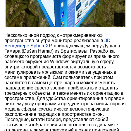
Несколько иной подход к «отрехмериванию»
пространства внутри монитора реализован в
3D-
менеджере SphereXP
, принадлежащем перу Душана
Гамара (Dušan Hamar) из Братиславы. Разработка
словацкого программиста формирует из привычного
рабочего окружения Windows виртуальную сферу,
внутри которой предоставляется возможность
манипулировать ярлыками и окнами запущенных в
системе приложений. Сам пользователь при этом
находится в самом центре шара и может изменять
направление своего зрения, приближать и отдалять
трехмерных объекты, а также менять их ориентацию в
пространстве. Для удобства ориентирования в правом
нижнему углу программы предусмотрена миниатюрная
модель сферы, схематически демонстрирующая
расположение парящих в пространстве окон.
Последние, кстати говоря, представляют собой
статичные изображения и не позволяют в динамике
отслеживать демонстрируемый в окнах приложений