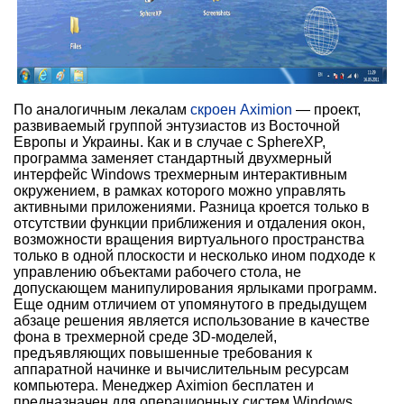
По аналогичным лекалам
скроен Aximion
— проект,
развиваемый группой энтузиастов из Восточной
Европы и Украины. Как и в случае с SphereXP,
программа заменяет стандартный двухмерный
интерфейс Windows трехмерным интерактивным
окружением, в рамках которого можно управлять
активными приложениями. Разница кроется только в
отсутствии функции приближения и отдаления окон,
возможности вращения виртуального пространства
только в одной плоскости и несколько ином подходе к
управлению объектами рабочего стола, не
допускающем манипулирования ярлыками программ.
Еще одним отличием от упомянутого в предыдущем
абзаце решения является использование в качестве
фона в трехмерной среде 3D-моделей,
предъявляющих повышенные требования к
аппаратной начинке и вычислительным ресурсам
компьютера. Менеджер Aximion бесплатен и
предназначен для операционных систем Windows