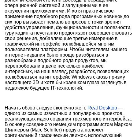
операционной системой и запущенными в ее
окружении приложениями. И хотя практическое
применение подобного рода программных новинок до
сих пор вызывает немало вопросов с точки зрения
удобства управления, функциональности и полезности,
гуру кодинга неустанно продолжают совершенствовать
свои решения, добавляющие третье измерение в
графический интерфейс полюбившейся многим
пользователям платформы. Чтобы читателям нашего
интернет-издания было проще разобраться в
разнообразии подобного рода продуктов, мы
перепробовали в деле несколько наиболее
интересных, на наш взгляд, разработок, позволяющих
полюбоваться на интерфейс Windows сквозь призму
настоящего 3D и хотя бы краешком глаза заглянуть в
недалекое будущее IT-технологий.
Начать обзор следует, конечно же, с
Real Desktop
—
одного из самых известных и популярных проектов,
реализующих идею создания трехмерного интерфейса.
В основу созданного немецким программистом Марком
Шиллером (Marc Schiller) продукта положен
оригинальный графический движок, использующий