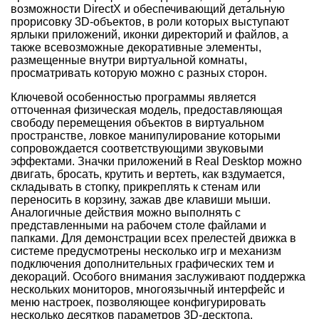
возможности DirectX и обеспечивающий детальную
прорисовку 3D-объектов, в роли которых выступают
ярлыки приложений, иконки директорий и файлов, а
также всевозможные декоративные элементы,
размещенные внутри виртуальной комнаты,
просматривать которую можно с разных сторон.
Ключевой особенностью программы является
отточенная физическая модель, предоставляющая
свободу перемещения объектов в виртуальном
пространстве, ловкое манипулирование которыми
сопровождается соответствующими звуковыми
эффектами. Значки приложений в Real Desktop можно
двигать, бросать, крутить и вертеть, как вздумается,
складывать в стопку, прикреплять к стенам или
переносить в корзину, зажав две клавиши мыши.
Аналогичные действия можно выполнять с
представленными на рабочем столе файлами и
папками. Для демонстрации всех прелестей движка в
системе предусмотрены несколько игр и механизм
подключения дополнительных графических тем и
декораций. Особого внимания заслуживают поддержка
нескольких мониторов, многоязычный интерфейс и
меню настроек, позволяющее конфигурировать
несколько десятков параметров 3D-десктопа.