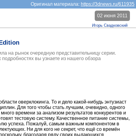
Оригинал материала:
https://3dnews.ru/611935
02 июня 2011
Игорь Свадковский
dition
ла на рынок очередную представительницу серии.
ех подробностях вы узнаете из нашего обзора
ласти оверклокинга. То и дело какой-нибудь энтузиаст
плин. Для того чтобы стать лучшим, очевидно, одного
 много времени за анализом результатов конкурентов и
отовят тестовую систему. Качественное питание системы,
олю успеха. Пожалуй, самым важным компонентом в
ектующих. Ни для кого не секрет, что ещё со времён
поскольку, благодаря ряду своих выдающихся