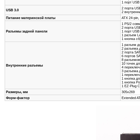
1 порт USB
2 порта US
USB 3.0
2 внутренн
Питание материнской платы
ATX 24-pin,
1 PS/2 сов
2 порта US
Разъемы задней панели
1 порт USB
1 разъем L
1 кнопка с
1 разъем д
2 разъема 
2 порта SAT
6 портов SA
8 разъемов 
10 точек д
Внутренние разъемы
4 переключ
3 разъема 
1 переключ
1 кнопка д
1 кнопка P
1 EZ-Plug C
Размеры, мм
305х269
Форм-фактор
Extended A