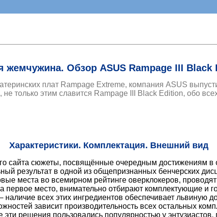
 жемчужина. Обзор ASUS Rampage III Black E
атеринских плат Rampage Extreme, компания ASUS выпусти
 не только этим славится Rampage III Black Edition, обо вс
Характеристики. Комплектация. Внешний вид
го сайта сюжеты, посвящённые очередным достижениям в об
ый результат в одной из общепризнанных бенчерских дисци
ервые места во всемирном рейтинге оверклокеров, проводят
 за первое место, внимательно отбирают комплектующие и г
 наличие всех этих ингредиентов обеспечивает львиную д
ожностей зависит производительность всех остальных компл
эти решения пользовались популярностью у энтузиастов, 