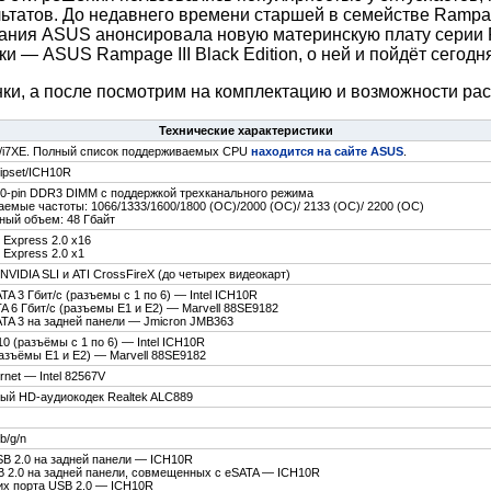
ьтатов. До недавнего времени старшей в семействе Rampa
пания ASUS анонсировала новую материнскую плату серии R
 — ASUS Rampage III Black Edition, о ней и пойдёт сегодня
ки, а после посмотрим на комплектацию и возможности рас
Технические характеристики
 i7/i7XE. Полный список поддерживаемых CPU
находится на сайте
ASUS
.
hipset/ICH10R
40-pin DDR3 DIMM с поддержкой трехканального режима
емые частоты: 1066/1333/1600/1800 (OC)/2000 (OC)/ 2133 (OC)/ 2200 (OC)
ый объем: 48 Гбайт
 Express 2.0 x16
 Express 2.0 x1
NVIDIA SLI и ATI CrossFireX (до четырех видеокарт)
TA 3 Гбит/с (разъемы с 1 по 6) — Intel ICH10R
TA 6 Гбит/с (разъемы E1 и E2) — Marvell 88SE9182
ATA 3 на задней панели — Jmicron JMB363
10 (разъёмы с 1 по 6) — Intel ICH10R
разъёмы E1 и E2) — Marvell 88SE9182
ernet — Intel 82567V
ный HD-аудиокодек Realtek ALC889
b/g/n
SB 2.0 на задней панели — ICH10R
B 2.0 на задней панели, совмещенных с eSATA — ICH10R
их порта USB 2.0 — ICH10R