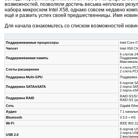
возможностей, позволяли достичь весьма неплохих резул
набора микросхем Intel X58, однако совсем недавно ком
ещё и развить успех своей предшественницы. Имя новинки
Для начала ознакомьтесь со списком возможностей новин
Поддерживаемые процессоры
Intel Core
Чипсет
Intel X58 C
6 слотов 2
Поддерживаемая память
Поддержива
Максимальн
4 слота PCI
Слоты расширения
2 слота PCI
Поддержка Multi-GPU
Поддержка 
6 портов SA
Поддержка SATA/eSATA
2 порта SA
2 порта eS
RAID 0/1/5/
Поддержка RAID
RAID 0/1 (
Сеть
Gigabit Eth
Аудио
7.1 каналь
Bluetooth
V.3.0 + HS
Wi-Fi
IEEE 802.11
6 портов U
2 порта US
USB 2.0
2 внутренн