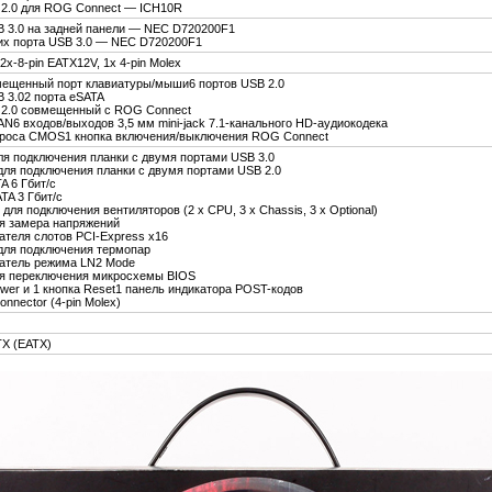
 2.0 для ROG Connect — ICH10R
B 3.0 на задней панели — NEC D720200F1
их порта USB 3.0 — NEC D720200F1
 2x-8-pin EATX12V, 1x 4-pin Molex
мещенный порт клавиатуры/мыши6 портов USB 2.0
B 3.02 порта eSATA
 2.0 совмещенный с ROG Connect
AN6 входов/выходов 3,5 мм mini-jack 7.1-канального HD-аудиокодека
броса CMOS1 кнопка включения/выключения ROG Connect
ля подключения планки с двумя портами USB 3.0
для подключения планки с двумя портами USB 2.0
A 6 Гбит/c
TA 3 Гбит/с
для подключения вентиляторов (2 x CPU, 3 x Chassis, 3 x Optional)
ля замера напряжений
ателя слотов PCI-Express x16
для подключения термопар
атель режима LN2 Mode
ля переключения микросхемы BIOS
ower и 1 кнопка Reset1 панель индикатора POST-кодов
onnector (4-pin Molex)
TX (EATX)