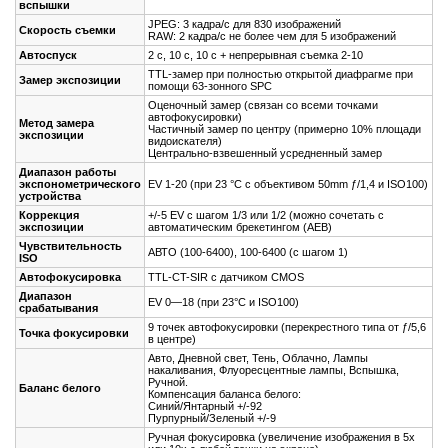
вспышки
JPEG: 3 кадра/с для 830 изображений
Скорость съемки
RAW: 2 кадра/с не более чем для 5 изображений
Автоспуск
2 с, 10 с, 10 с + непрерывная съемка 2-10
TTL-замер при полностью открытой диафрагме при
Замер экспозиции
помощи 63-зонного SPC
Оценочный замер (связан со всеми точками
автофокусировки)
Метод замера
Частичный замер по центру (примерно 10% площади
экспозиции
видоискателя)
Центрально-взвешенный усредненный замер
Диапазон работы
экспонометрического
EV 1-20 (при 23 °C с объективом 50mm ƒ/1,4 и ISO100)
устройства
Коррекция
+/-5 EV с шагом 1/3 или 1/2 (можно сочетать с
экспозиции
автоматическим брекетингом (AEB)
Чувствительность
АВТО (100-6400), 100-6400 (с шагом 1)
ISO
Автофокусировка
TTL-CT-SIR с датчиком CMOS
Диапазон
EV 0—18 (при 23°C и ISO100)
срабатывания
9 точек автофокусировки (перекрестного типа от ƒ/5,6
Точка фокусировки
в центре)
Авто, Дневной свет, Тень, Облачно, Лампы
накаливания, Флуоресцентные лампы, Вспышка,
Ручной.
Баланс белого
Компенсация баланса белого:
Синий/Янтарный +/-92
Пурпурный/Зеленый +/-9
Ручная фокусировка (увеличение изображения в 5x