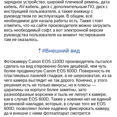
зарядное устройство, широкий плечевой ремень, дата
кабель, AV-кабель, диск с дополнительным ПО, диск с
инструкцией пользователя, а также книжицу с
руководством по эксплуатации. В общем, всё
необходимое для начала работы есть. Также стоит
отметить, что на сайте производителя можно загрузить
весь необходимый софт, а вот электронной версии
руководства пользователя на момент тестирования
там не оказалось.
⇡
#
Внешний вид
Фотокамеру Canon EOS 1100D производитель пытался
сделать на вид откровенно более дешёвой, чем чуть
более продвинутую Canon EOS 600D. Поверхность ее
пластиковых панелей гладкая, а не шероховатая, из-за
чего камера выглядит не так дорого. Конечно, у этого
решения есть не только минусы, но и плюсы —
царапины на корпусе более заметны, зато
разнообразные ворсинки и пыль не липнут к камере,
как в случае EOS 600D. Также у новинки нет ни единой
резиновой накладки, которые, в случае того же EOS
600D, позволяют более надёжно фиксировать камеру,
да и внешне с ними фотоаппарат смотрится