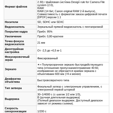
2.30) / файловая система Design rule for Camera File
system (2.0),
Формат файлов
RAW:
RAW (14 бит, Canon original RAW 2-й выпуск),
Совместимость с форматом заказа цифровой печати
[DPOF] версии 1.1
Носители
SD, SDHC или SDXC
Видоискатель
Зеркальный прямой видоискатель с пентапризмой
Покрытие кадра
Прибл. 95%
Увеличение
Прибл. 0,80-кратное
Точка фокуса
21 мм
видоискателя
Диоптрийная
От -2,5 до +0,5 м-1
настройка
Фокусировочный
Фиксированный
экран
✴> Полупрозрачное зеркало быстродействующего
типа (отношение пропускание/отражение 40:60,
Зеркало
изображение не обрезается краями зеркала с
объективами 600 мм ƒ/4 и менее)
Диафрагма
Быстровозвратного типа
объектива
Фокальный затвор с электронным управлением, с
Тип затвора
электронной первой шторкой
30–1/4000 с (с шагом 1/2 или 1/3),
В (ручная длительная выдержка)
Выдержка
(Полный диапазон выдержек. Доступный диапазон
зависит от режима съемки).
Скорость
синхронизации
1/200 с