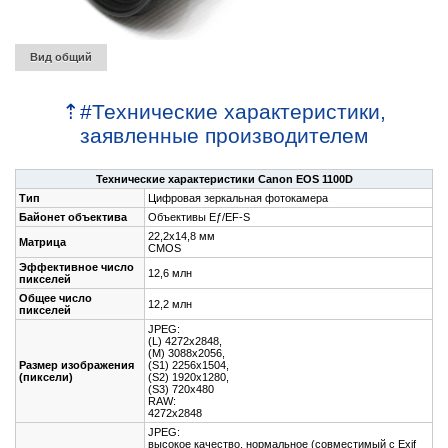
Вид общий
⇡
#
Технические характеристики,
заявленные производителем
Технические характеристики Canon EOS 1100D
Тип
Цифровая зеркальная фотокамера
Байонет объектива
Объективы Eƒ/EF-S
22,2x14,8 мм
Матрица
CMOS
Эффективное число
12,6 млн
пикселей
Общее число
12,2 млн
пикселей
JPEG:
(L) 4272x2848,
(M) 3088x2056,
Размер изображения
(S1) 2256x1504,
(пиксели)
(S2) 1920x1280,
(S3) 720x480
RAW:
4272x2848
JPEG:
высокое качество, нормальное (совместимый с Exif