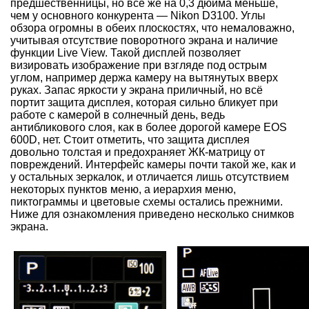
предшественницы, но всё же на 0,3 дюйма меньше,
чем у основного конкурента — Nikon D3100. Углы
обзора огромны в обеих плоскостях, что немаловажно,
учитывая отсутствие поворотного экрана и наличие
функции Live View. Такой дисплей позволяет
визировать изображение при взгляде под острым
углом, например держа камеру на вытянутых вверх
руках. Запас яркости у экрана приличный, но всё
портит защита дисплея, которая сильно бликует при
работе с камерой в солнечный день, ведь
антибликового слоя, как в более дорогой камере EOS
600D, нет. Стоит отметить, что защита дисплея
довольно толстая и предохраняет ЖК-матрицу от
повреждений. Интерфейс камеры почти такой же, как и
у остальных зеркалок, и отличается лишь отсутствием
некоторых пунктов меню, а иерархия меню,
пиктограммы и цветовые схемы остались прежними.
Ниже для ознакомления приведено несколько снимков
экрана.