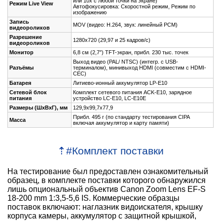
или 10x с любой точки на экране)
Режим Live View
Автофокусировка: Скоростной режим, Режим по
изображению
Запись
MOV (видео: H.264, звук: линейный PCM)
видеороликов
Разрешение
1280x720 (29,97 и 25 кадров/с)
видеороликов
Монитор
6,8 см (2,7″) TFT-экран, прибл. 230 тыс. точек
Выход видео (PAL/ NTSC) (интегр. с USB-
Pазъёмы
терминалом), минивыход HDMI (совместим с HDMI-
CEC)
Батарея
Литиево-ионный аккумулятор LP-E10
Сетевой блок
Комплект сетевого питания ACK-E10, зарядное
питания
устройство LC-E10, LC-E10E
Размеры (ШxВxГ), мм
129,9x99,7x77,9
Прибл. 495 г (по стандарту тестирования CIPA
Масса
включая аккумулятор и карту памяти)
⇡
#
Комплект поставки
На тестирование был предоставлен ознакомительный
образец, в комплекте поставки которого обнаружился
лишь опциональный объектив Canon Zoom Lens EF-S
18-200 mm 1:3,5-5,6 IS. Коммерческие образцы
поставок включают: наглазник видоискателя, крышку
корпуса камеры, аккумулятор с защитной крышкой,