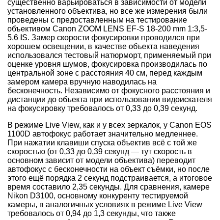
существенно варьироваться в зависимости от модели
установленного объектива, но все же измерения были
проведены с предоставленным на тестирование
объективом Canon ZOOM LENS EF-S 18-200 mm 1:3,5-
5,6 IS. Замер скорости фокусировки проводился при
хорошем освещении, в качестве объекта наведения
использовался тестовый натюрморт, применяемый при
оценке уровня шумов, фокусировка производилась по
центральной зоне с расстояния 40 см, перед каждым
замером камера вручную наводилась на
бесконечность. Независимо от фокусного расстояния и
дистанции до объекта при использовании видоискателя
на фокусировку требовалось от 0,33 до 0,39 секунд.
В режиме Live View, как и у всех зеркалок, у Canon EOS
1100D автофокус работает значительно медленнее.
При нажатии клавиши спуска объектив всё с той же
скоростью (от 0,33 до 0,39 секунд — тут скорость в
основном зависит от модели объектива) переводит
автофокус с бесконечности на объект съёмки, но после
этого ещё порядка 2 секунд подстраивается, а итоговое
время составило 2,35 секунды. Для сравнения, камере
Nikon D3100, основному конкуренту тестируемой
камеры, в аналогичных условиях в режиме Live View
требовалось от 0,94 до 1,3 секунды, что также