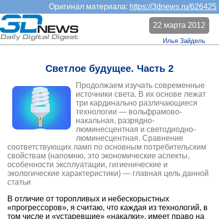
Оригинал материала:
https://3dnews.ru/626425
22 марта 2012
Илья Зайдель
Светлое будущее. Часть 2
Продолжаем изучать современные
источники света. В их основе лежат
три кардинально различающиеся
технологии — вольфрамово-
накальная, разрядно-
люминесцентная и светодиодно-
люминесцентная. Сравнение
соответствующих ламп по основным потребительским
свойствам (напомню, это экономические аспекты,
особенности эксплуатации, гигиенические и
экологические характеристики) — главная цель данной
статьи
В отличие от торопливых и небескорыстных
«прогрессоров», я считаю, что каждая из технологий, в
том числе и «устаревшие» «накалки», имеет право на