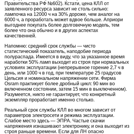
Правительства РФ №602). Кстати, цена КЛЛ от
заявленного ресурса зависит не столь сильно:
лампочка на 12000 ч на 30% дороже, чем аналог на
6000 ч, а проработать может вдвое больше. Априори
выгоднее покупать более долговечную модель, тем
более что она обычно и в других аспектах
качественней.
Напомню: средний срок службы — чисто
статистический показатель, наподобие периода
полураспада. Имеется в виду, что за указанное время
наработки 50% ламп выходит из строя при нормальных
условиях эксплуатации (непрерывное горение 2,7 ч в
день, или 1000 ч в год, при температуре 25 градусов
Цельсия и номинальном напряжении сети. Фирма
Osram практикует более дробный цикл: 90 мин во
включенном состоянии, затем 15 мин в выключенном).
Разумеется, никто не гарантирует, что конкретный
экземпляр проработает именно столько.
Реальный срок службы КЛЛ во многом зависит от
параметров электросети и режима эксплуатации.
Слабое место здесь — ЭПРА. Частые скачки
напряжения изнашивают электронику, и она выходит из
строя раньше времени. Если для ЛН опасно