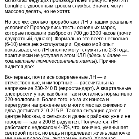
каталогах ведущих производителей присутствуют ЛН
Longlife с удвоенным сроком службы. Значит, могут
массово делать, но не хотят.
Но все же: сколько проработают ЛН в наших реальных
условиях? Проводились тесты основных марок,
которые показали разброс от 700 до 1300 часов (почти
двукратный, однако). Формально это всего несколько
(6-10) месяцев эксплуатации. Однако мой опыт
показывает, что ЛН вполне могут служить по 2-3 года,
практически не уступая в этом КЛЛ (
здесь и далее —
компактные люминесцентные лампы
). Причин
видится две:
Во-первых, почти все современные ЛН — и
отечественные, и импортные — рассчитаны на
напряжение 230-240 В (евростандарт). А квартальные
электросети у нас как были, так и остались нормативно
220-вольтовые. Более того, из-за их износа и
перегрузки напряжение во многих местах снижено и
едва достигает 210-215 В. Такова ситуация даже в
центре Москвы, о сельских и дачных районах уже и не
говорю — там и 200 В радуются. Получается, ЛН
работают с недокалом 4-8%, что, конечно, уменьшает
световой поток, но ведь и продлевает жизнь лампочке
минимум вдвое (см. диаграмму ниже). Хорошая