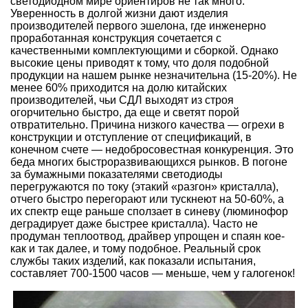
светодиодном мире ориентиров не так много.
Уверенность в долгой жизни дают изделия
производителей первого эшелона, где инженерно
проработанная конструкция сочетается с
качественными комплектующими и сборкой. Однако
высокие цены приводят к тому, что доля подобной
продукции на нашем рынке незначительна (15-20%). Не
менее 60% приходится на долю китайских
производителей, чьи СДЛ выходят из строя
огорчительно быстро, да еще и светят порой
отвратительно. Причина низкого качества — огрехи в
конструкции и отступление от спецификаций, в
конечном счете — недобросовестная конкуренция. Это
беда многих быстроразвивающихся рынков. В погоне
за бумажными показателями светодиоды
перегружаются по току (этакий «разгон» кристалла),
отчего быстро перегорают или тускнеют на 50-60%, а
их спектр еще раньше сползает в синеву (люминофор
деградирует даже быстрее кристалла). Часто не
продуман теплоотвод, драйвер упрощен и спаян кое-
как и так далее, и тому подобное. Реальный срок
службы таких изделий, как показали испытания,
составляет 700-1500 часов — меньше, чем у галогенок!