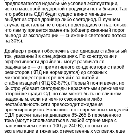
предполагаются идеальные условия эксплуатации,
чего в массовой недорогой продукции нет и близко. Так
что работать СДЛ будет существенно меньше —
выйдет из строя драйвер либо светодиод. В лучшем
случае кристаллы не сгорят, но деградируют настолько,
что лампу придется заменить (общепризнанный порог
вывода из эксплуатации — снижение светового потока
на 30%).
Драйвер призван обеспечить светодиодам стабильный
ток, указанный в спецификациях. По конструкции и
эффективности драйверы могут различаться
радикально — от примитивного конденсатора с парой
резисторов (КПД не нормируется) до сложных
микропроцессорных решений с защитой и
стабилизацией (КПД 82-87%). Первый почти вечен, но
быстро убивает светодиоды нерасчетными режимами;
второй же щадит СД, но сам может быть не слишком
надежным, если на чем-то сэкономили либо
нестабильность сети превосходит ожидания
проектировщиков. Большинство современных моделей
СДЛ рассчитаны на диапазон 85-265 В переменного
тока (могут использоваться в любой стране мира с
напряжением сети от 100 до 240 В), но опыт их
эксплуатации в тяжелых отечественных условиях еще