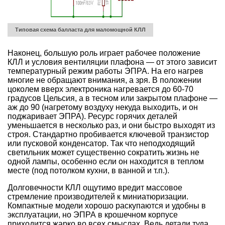
Типовая схема балласта для маломощной КЛЛ
Наконец, большую роль играет рабочее положение
КЛЛ и условия вентиляции плафона — от этого зависит
температурный режим работы ЭПРА. На его нагрев
многие не обращают внимания, а зря. В положении
цоколем вверх электроника нагревается до 60-70
градусов Цельсия, а в тесном или закрытом плафоне —
аж до 90 (нагретому воздуху некуда выходить, и он
поджаривает ЭПРА). Ресурс горячих деталей
уменьшается в несколько раз, и они быстро выходят из
строя. Стандартно пробивается ключевой транзистор
или пусковой конденсатор. Так что неподходящий
светильник может существенно сократить жизнь не
одной лампы, особенно если он находится в теплом
месте (под потолком кухни, в ванной и т.п.).
Долговечности КЛЛ ощутимо вредит массовое
стремление производителей к миниатюризации.
Компактные модели хорошо раскупаются и удобны в
эксплуатации, но ЭПРА в крошечном корпусе
приходится жарко во всех смыслах. Ведь детали туда