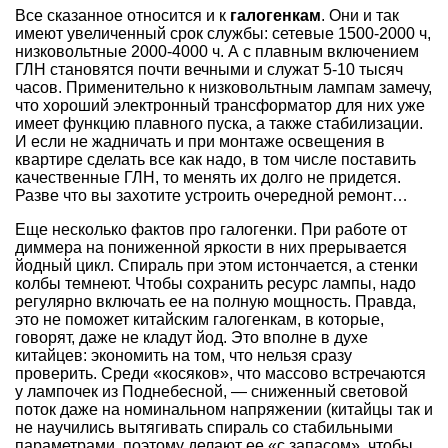
Все сказанное относится и к
галогенкам
. Они и так
имеют увеличенный срок службы: сетевые 1500-2000 ч,
низковольтные 2000-4000 ч. А с плавным включением
ГЛН становятся почти вечными и служат 5-10 тысяч
часов. Применительно к низковольтным лампам замечу,
что хороший электронный трансформатор для них уже
имеет функцию плавного пуска, а также стабилизации.
И если не жадничать и при монтаже освещения в
квартире сделать все как надо, в том числе поставить
качественные ГЛН, то менять их долго не придется.
Разве что вы захотите устроить очередной ремонт…
Еще несколько фактов про галогенки. При работе от
диммера на пониженной яркости в них прерывается
йодный цикл. Спираль при этом истончается, а стенки
колбы темнеют. Чтобы сохранить ресурс лампы, надо
регулярно включать ее на полную мощность. Правда,
это не поможет китайским галогенкам, в которые,
говорят, даже не кладут йод. Это вполне в духе
китайцев: экономить на том, что нельзя сразу
проверить. Среди «косяков», что массово встречаются
у лампочек из Поднебесной, — сниженный световой
поток даже на номинальном напряжении (китайцы так и
не научились вытягивать спираль со стабильными
параметрами, поэтому делают ее «с запасом», чтобы