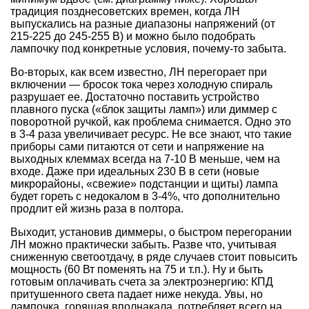
традиция позднесоветских времен, когда ЛН
выпускались на разные диапазоны напряжений (от
215-225 до 245-255 В) и можно было подобрать
лампочку под конкретные условия, почему-то забыта.
Во-вторых, как всем известно, ЛН перегорает при
включении — бросок тока через холодную спираль
разрушает ее. Достаточно поставить устройство
плавного пуска («блок защиты ламп») или диммер с
поворотной ручкой, как проблема снимается. Одно это
в 3-4 раза увеличивает ресурс. Не все знают, что такие
приборы сами питаются от сети и напряжение на
выходных клеммах всегда на 7-10 В меньше, чем на
входе. Даже при идеальных 230 В в сети (новые
микрорайоны, «свежие» подстанции и щиты) лампа
будет гореть с недокалом в 3-4%, что дополнительно
продлит ей жизнь раза в полтора.
Выходит, установив диммеры, о быстром перегорании
ЛН можно практически забыть. Разве что, учитывая
сниженную светоотдачу, в ряде случаев стоит повысить
мощность (60 Вт поменять на 75 и т.п.). Ну и быть
готовым оплачивать счета за электроэнергию: КПД
притушенного света падает ниже некуда. Увы, но
лампочка, горящая вполнакала, потребляет всего на