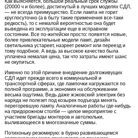
Как выясняется, большой реальный срок службы
(20000 ч и более), достигнутый в лучших моделях СДЛ,
— не всегда преимущество. Если лампа не горит
круглосуточно (а в быту такие применения все-таки
редкость), то с немалой вероятностью она будет
выведена из эксплуатации еще в исправном
состоянии. Все по-житейски просто: появятся новые,
более привлекательные модели ламп, дизайн
светильника устареет, назреет ремонт или переезд и
тому подобное. А ведь за высокое качество была
уплачена немалая цена, так что затраты имеют шанс
не окупиться.
Именно по этой причине внедрение долгоживущих
СДЛ идет прежде всего в коммунальной и
транспортной сферах, где лампочки нагружаются по
полной программе, а экономия на обслуживании
весьма ощутима. Ведь даже жэковский электрик без
наряда не полезет под козырек подъезда менять
перегоревшую лампу. Аналогичные работы где-нибудь
на придорожном столбе — целое мероприятие с
участием бригады монтеров и автолюльки,
выливающееся в многозначные суммы.
Потихоньку резюмирую: в бурно развивающемся