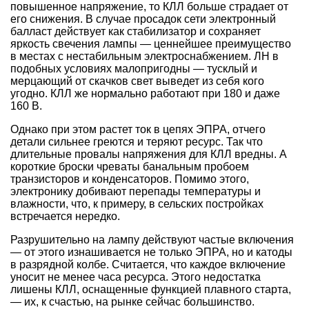
повышенное напряжение, то КЛЛ больше страдает от
его снижения. В случае просадок сети электронный
балласт действует как стабилизатор и сохраняет
яркость свечения лампы — ценнейшее преимущество
в местах с нестабильным электроснабжением. ЛН в
подобных условиях малопригодны — тусклый и
мерцающий от скачков свет выведет из себя кого
угодно. КЛЛ же нормально работают при 180 и даже
160 В.
Однако при этом растет ток в цепях ЭПРА, отчего
детали сильнее греются и теряют ресурс. Так что
длительные провалы напряжения для КЛЛ вредны. А
короткие броски чреваты банальным пробоем
транзисторов и конденсаторов. Помимо этого,
электронику добивают перепады температуры и
влажности, что, к примеру, в сельских постройках
встречается нередко.
Разрушительно на лампу действуют частые включения
— от этого изнашивается не только ЭПРА, но и катоды
в разрядной колбе. Считается, что каждое включение
уносит не менее часа ресурса. Этого недостатка
лишены КЛЛ, оснащенные функцией плавного старта,
— их, к счастью, на рынке сейчас большинство.