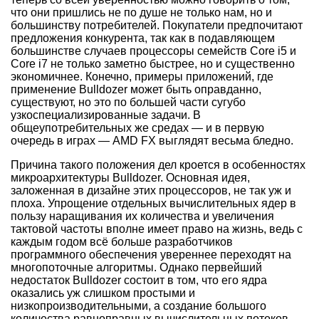
что они пришлись не по душе не только нам, но и
большинству потребителей. Покупатели предпочитают
предложения конкурента, так как в подавляющем
большинстве случаев процессоры семейств Core i5 и
Core i7 не только заметно быстрее, но и существенно
экономичнее. Конечно, примеры приложений, где
применение Bulldozer может быть оправданно,
существуют, но это по большей части сугубо
узкоспециализированные задачи. В
общеупотребительных же средах — и в первую
очередь в играх — AMD FX выглядят весьма бледно.
Причина такого положения дел кроется в особенностях
микроархитектуры Bulldozer. Основная идея,
заложенная в дизайне этих процессоров, не так уж и
плоха. Упрощение отдельных вычислительных ядер в
пользу наращивания их количества и увеличения
тактовой частоты вполне имеет право на жизнь, ведь с
каждым годом всё больше разработчиков
программного обеспечения увереннее переходят на
многопоточные алгоритмы. Однако первейший
недостаток Bulldozer состоит в том, что его ядра
оказались уж слишком простыми и
низкопроизводительными, а создание большого
количества равноправных вычислительных потоков