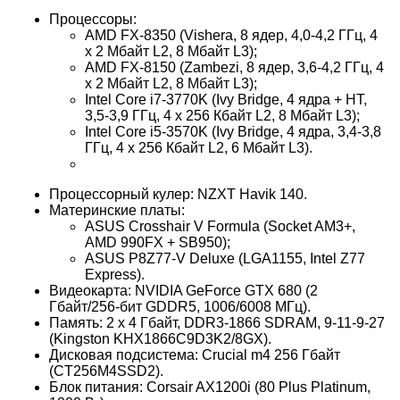
Процессоры:
AMD FX-8350 (Vishera, 8 ядер, 4,0-4,2 ГГц, 4
x 2 Мбайт L2, 8 Мбайт L3);
AMD FX-8150 (Zambezi, 8 ядер, 3,6-4,2 ГГц, 4
x 2 Мбайт L2, 8 Мбайт L3);
Intel Core i7-3770K (Ivy Bridge, 4 ядра + HT,
3,5-3,9 ГГц, 4 x 256 Кбайт L2, 8 Мбайт L3);
Intel Core i5-3570K (Ivy Bridge, 4 ядра, 3,4-3,8
ГГц, 4 x 256 Кбайт L2, 6 Мбайт L3).
Процессорный кулер: NZXT Havik 140.
Материнские платы:
ASUS Crosshair V Formula (Socket AM3+,
AMD 990FX + SB950);
ASUS P8Z77-V Deluxe (LGA1155, Intel Z77
Express).
Видеокарта: NVIDIA GeForce GTX 680 (2
Гбайт/256-бит GDDR5, 1006/6008 МГц).
Память: 2 x 4 Гбайт, DDR3-1866 SDRAM, 9-11-9-27
(Kingston KHX1866C9D3K2/8GX).
Дисковая подсистема: Crucial m4 256 Гбайт
(CT256M4SSD2).
Блок питания: Corsair AX1200i (80 Plus Platinum,