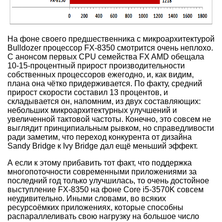
На фоне своего предшественника с микроархитектурой
Bulldozer процессор FX-8350 смотрится очень неплохо.
С анонсом первых CPU семейства FX AMD обещала
10-15-процентный прирост производительности
собственных процессоров ежегодно, и, как видим,
плана она чётко придерживается. По факту, средний
прирост скорости составил 13 процентов, и
складывается он, напомним, из двух составляющих:
небольших микроархитектурных улучшений и
увеличенной тактовой частоты. Конечно, это совсем не
выглядит принципиальным рывком, но справедливости
ради заметим, что переход конкурента от дизайна
Sandy Bridge к Ivy Bridge дал ещё меньший эффект.
А если к этому прибавить тот факт, что поддержка
многопоточности современными приложениями за
последний год только улучшилась, то очень достойное
выступление FX-8350 на фоне Core i5-3570K совсем
неудивительно. Иными словами, во всяких
ресурсоёмких приложениях, которые способны
распараллеливать свою нагрузку на большое число