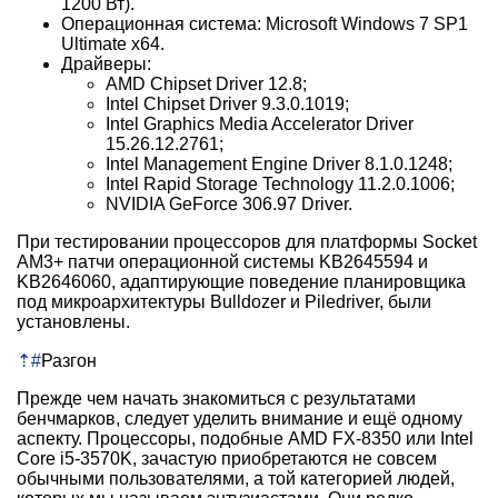
1200 Вт).
Операционная система: Microsoft Windows 7 SP1
Ultimate x64.
Драйверы:
AMD Chipset Driver 12.8;
Intel Chipset Driver 9.3.0.1019;
Intel Graphics Media Accelerator Driver
15.26.12.2761;
Intel Management Engine Driver 8.1.0.1248;
Intel Rapid Storage Technology 11.2.0.1006;
NVIDIA GeForce 306.97 Driver.
При тестировании процессоров для платформы Socket
AM3+ патчи операционной системы KB2645594 и
KB2646060, адаптирующие поведение планировщика
под микроархитектуры Bulldozer и Piledriver, были
установлены.
⇡
#
Разгон
Прежде чем начать знакомиться с результатами
бенчмарков, следует уделить внимание и ещё одному
аспекту. Процессоры, подобные AMD FX-8350 или Intel
Core i5-3570K, зачастую приобретаются не совсем
обычными пользователями, а той категорией людей,