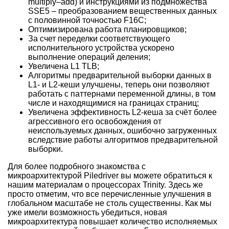
multiply–add) и инструкциями из подмножества
SSE5 – преобразованием вещественных данных
с половинной точностью F16C;
Оптимизирована работа планировщиков;
За счет переделки соответствующего
исполнительного устройства ускорено
выполнение операций деления;
Увеличена L1 TLB;
Алгоритмы предварительной выборки данных в
L1- и L2-кеши улучшены, теперь они позволяют
работать с паттернами переменной длины, в том
числе и находящимися на границах страниц;
Увеличена эффективность L2-кеша за счёт более
агрессивного его освобождения от
неиспользуемых данных, ошибочно загруженных
вследствие работы алгоритмов предварительной
выборки.
Для более подробного знакомства с
микроархитектурой Piledriver вы можете обратиться к
нашим материалам о процессорах Trinity. Здесь же
просто отметим, что все перечисленные улучшения в
глобальном масштабе не столь существенны. Как мы
уже имели возможность убедиться, новая
микроархитектура повышает количество исполняемых