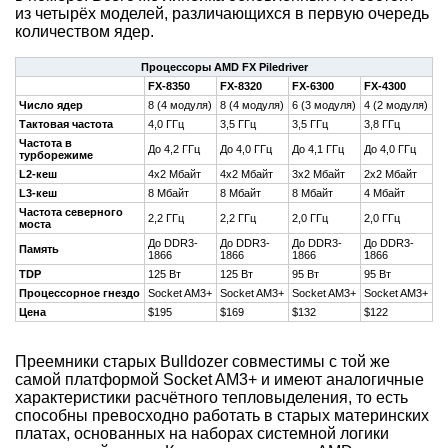
из четырёх моделей, различающихся в первую очередь
количеством ядер.
Процессоры AMD FX Piledriver
FX-8350
FX-8320
FX-6300
FX-4300
Число ядер
8 (4 модуля)
8 (4 модуля)
6 (3 модуля)
4 (2 модуля)
Тактовая частота
4,0 ГГц
3,5 ГГц
3,5 ГГц
3,8 ГГц
Частота в
До 4,2 ГГц
До 4,0 ГГц
До 4,1 ГГц
До 4,0 ГГц
турборежиме
L2-кеш
4x2 Мбайт
4x2 Мбайт
3x2 Мбайт
2x2 Мбайт
L3-кеш
8 Мбайт
8 Мбайт
8 Мбайт
4 Мбайт
Частота северного
2,2 ГГц
2,2 ГГц
2,0 ГГц
2,0 ГГц
моста
До DDR3-
До DDR3-
До DDR3-
До DDR3-
Память
1866
1866
1866
1866
TDP
125 Вт
125 Вт
95 Вт
95 Вт
Процессорное гнездо
Socket AM3+
Socket AM3+
Socket AM3+
Socket AM3+
Цена
$195
$169
$132
$122
Преемники старых Bulldozer совместимы с той же
самой платформой Socket AM3+ и имеют аналогичные
характеристики расчётного тепловыделения, то есть
способны превосходно работать в старых материнских
платах, основанных на наборах системной логики