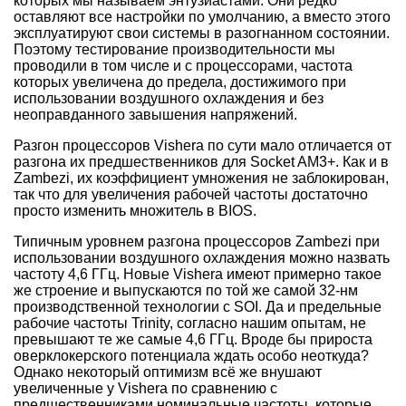
которых мы называем энтузиастами. Они редко
оставляют все настройки по умолчанию, а вместо этого
эксплуатируют свои системы в разогнанном состоянии.
Поэтому тестирование производительности мы
проводили в том числе и с процессорами, частота
которых увеличена до предела, достижимого при
использовании воздушного охлаждения и без
неоправданного завышения напряжений.
Разгон процессоров Vishera по сути мало отличается от
разгона их предшественников для
Socket AM3+
. Как и в
Zambezi, их коэффициент умножения не заблокирован,
так что для увеличения рабочей частоты достаточно
просто
изменить множитель в BIOS.
Типичным уровнем разгона процессоров Zambezi при
использовании воздушного охлаждения можно назвать
частоту 4,6 ГГц. Новые Vishera имеют примерно такое
же строение и выпускаются по той же самой 32-нм
производственной технологии с SOI. Да и предельные
рабочие частоты Trinity, согласно нашим опытам, не
превышают те же самые 4,6 ГГц. Вроде бы прироста
оверклокерского потенциала ждать особо неоткуда?
Однако некоторый оптимизм всё же внушают
увеличенные у Vishera по сравнению с
предшественниками номинальные частоты, которые