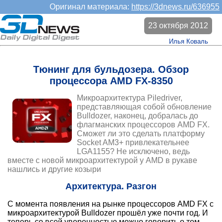
Оригинал материала:
https://3dnews.ru/636955
23 октября 2012
Илья Коваль
Тюнинг для бульдозера. Обзор
процессора AMD FX-8350
Микроархитектура Piledriver,
представляющая собой обновление
Bulldozer, наконец, добралась до
флагманских процессоров AMD FX.
Сможет ли это сделать платформу
Socket AM3+ привлекательнее
LGA1155? Не исключено, ведь
вместе с новой микроархитектурой у AMD в рукаве
нашлись и другие козыри
Архитектура. Разгон
С момента появления на рынке процессоров AMD FX с
микроархитектурой Bulldozer прошёл уже почти год. И
теперь со всей уверенностью можно говорить о том,