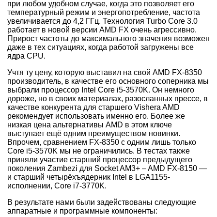
при любом удобном случае, когда это позволяет его
температурный режим и энергопотребление, частота
увеличивается до 4,2 ГГц. Технология Turbo Core 3.0
работает в новой версии AMD FX очень агрессивно.
Прирост частоты до максимального значения возможен
даже в тех ситуациях, когда работой загружены все
ядра CPU.
Учтя ту цену, которую выставил на свой AMD FX-8350
производитель, в качестве его основного соперника мы
выбрали процессор Intel Core i5-3570K. Он немного
дороже, но в своих материалах, разосланных прессе, в
качестве конкурента для старшего Vishera AMD
рекомендует использовать именно его. Более же
низкая цена альтернативы AMD в этом ключе
выступает ещё одним преимуществом новинки.
Впрочем, сравнением FX-8350 с одним лишь только
Core i5-3570K мы не ограничились. В тестах также
приняли участие старший процессор предыдущего
поколения Zambezi для
Socket AM3+
– AMD FX-8150 —
и старший четырёхъядерник Intel в LGA1155-
исполнении, Core i7-3770K.
В результате нами были задействованы следующие
аппаратные и программные компоненты: