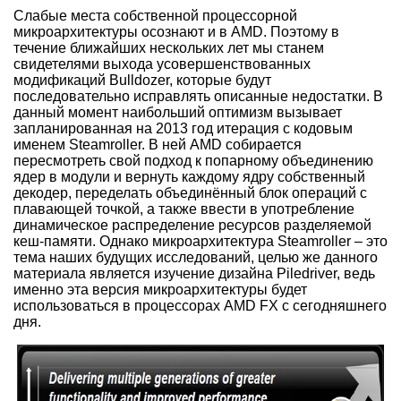
Слабые места собственной процессорной
микроархитектуры осознают и в AMD. Поэтому в
течение ближайших нескольких лет мы станем
свидетелями выхода усовершенствованных
модификаций Bulldozer, которые будут
последовательно исправлять описанные недостатки. В
данный момент наибольший оптимизм вызывает
запланированная на 2013 год итерация с кодовым
именем Steamroller. В ней AMD собирается
пересмотреть свой подход к попарному объединению
ядер в модули и вернуть каждому ядру собственный
декодер, переделать объединённый блок операций с
плавающей точкой, а также ввести в употребление
динамическое распределение ресурсов разделяемой
кеш-памяти. Однако микроархитектура Steamroller – это
тема наших будущих исследований, целью же данного
материала является изучение дизайна Piledriver, ведь
именно эта версия микроархитектуры будет
использоваться в процессорах AMD FX с сегодняшнего
дня.