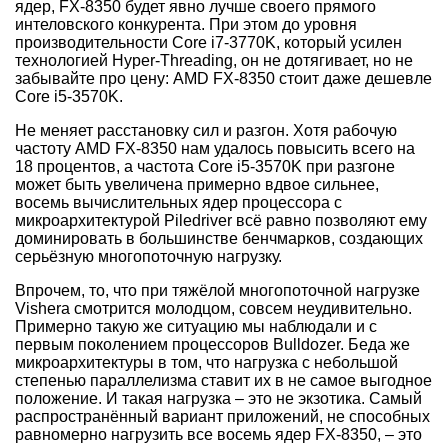
ядер, FX-8350 будет явно лучше своего прямого
интеловского конкурента. При этом до уровня
производительности Core i7-3770K, который усилен
технологией Hyper-Threading, он не дотягивает, но не
забывайте про цену: AMD FX-8350 стоит даже дешевле
Core i5-3570K.
Не меняет расстановку сил и разгон. Хотя рабочую
частоту AMD FX-8350 нам удалось повысить всего на
18 процентов, а частота Core i5-3570K при разгоне
может быть увеличена примерно вдвое сильнее,
восемь вычислительных ядер процессора с
микроархитектурой Piledriver всё равно позволяют ему
доминировать в большинстве бенчмарков, создающих
серьёзную многопоточную нагрузку.
Впрочем, то, что при тяжёлой многопоточной нагрузке
Vishera смотрится молодцом, совсем неудивительно.
Примерно такую же ситуацию мы наблюдали и с
первым поколением процессоров Bulldozer. Беда же
микроархитектуры в том, что нагрузка с небольшой
степенью параллелизма ставит их в не самое выгодное
положение. И такая нагрузка – это не экзотика. Самый
распространённый вариант приложений, не способных
равномерно нагрузить все восемь ядер FX-8350, – это