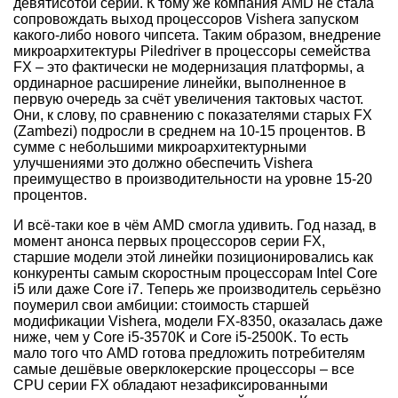
девятисотой серии. К тому же компания AMD не стала
сопровождать выход процессоров Vishera запуском
какого-либо нового чипсета. Таким образом, внедрение
микроархитектуры Piledriver в процессоры семейства
FX – это фактически не модернизация платформы, а
ординарное расширение линейки, выполненное в
первую очередь за счёт увеличения тактовых частот.
Они, к слову, по сравнению с показателями старых FX
(Zambezi) подросли в среднем на 10-15 процентов. В
сумме с небольшими микроархитектурными
улучшениями это должно обеспечить
Vishera
преимущество в производительности на уровне 15-20
процентов.
И всё-таки кое в чём AMD смогла удивить. Год назад, в
момент анонса первых процессоров серии FX,
старшие модели этой линейки позиционировались как
конкуренты самым скоростным процессорам Intel Core
i5 или даже Core i7. Теперь же производитель серьёзно
поумерил свои амбиции: стоимость старшей
модификации Vishera, модели FX-8350, оказалась даже
ниже, чем у Core i5-3570K и Core i5-2500K. То есть
мало того что AMD готова предложить потребителям
самые дешёвые оверклокерские процессоры – все
CPU серии FX обладают незафиксированными