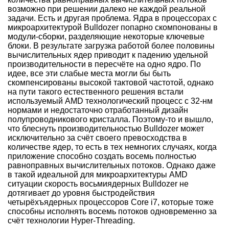
возможно при решении далеко не каждой реальной
задачи. Есть и другая проблема. Ядра в процессорах с
микроархитектурой Bulldozer попарно скомпонованы в
модули-сборки, разделяющие некоторые ключевые
блоки. В результате загрузка работой более половины
вычислительных ядер приводит к падению удельной
производительности в пересчёте на одно ядро. По
идее, все эти слабые места могли бы быть
скомпенсированы высокой тактовой частотой, однако
на пути такого естественного решения
встали
используемый AMD технологический процесс с 32-нм
нормами и недостаточно отработанный дизайн
полупроводникового кристалла. Поэтому-то и вышло,
что блеснуть производительностью Bulldozer может
исключительно за счёт своего превосходства в
количестве ядер, то есть в тех немногих случаях, когда
приложение способно создать восемь полностью
равноправных вычислительных потоков. Однако даже
в такой идеальной для микроархитектуры AMD
ситуации скорость восьмиядерных Bulldozer не
дотягивает до уровня быстродействия
четырёхъядерных процессоров Core i7, которые тоже
способны исполнять восемь потоков одновременно за
счёт технологии Hyper-Threading.