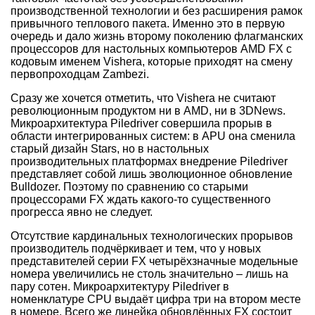
производственной технологии и без расширения рамок
привычного теплового пакета. Именно это в первую
очередь и дало жизнь второму поколению флагманских
процессоров для настольных компьютеров AMD FX с
кодовым именем Vishera, которые приходят на смену
первопроходцам Zambezi.
Сразу же хочется отметить, что Vishera не считают
революционным продуктом ни в AMD, ни в 3DNews.
Микроархитектура Piledriver совершила прорыв в
области интегрированных систем: в APU она сменила
старый дизайн Stars, но в настольных
производительных платформах внедрение Piledriver
представляет собой лишь эволюционное обновление
Bulldozer. Поэтому по сравнению со старыми
процессорами FX ждать какого-то существенного
прогресса явно не следует.
Отсутствие кардинальных технологических прорывов
производитель подчёркивает и тем, что у новых
представителей серии FX четырёхзначные модельные
номера увеличились не столь значительно – лишь на
пару сотен. Микроархитектуру Piledriver в
номенклатуре CPU выдаёт цифра три на втором месте
в номере. Всего же линейка обновлённых FX состоит