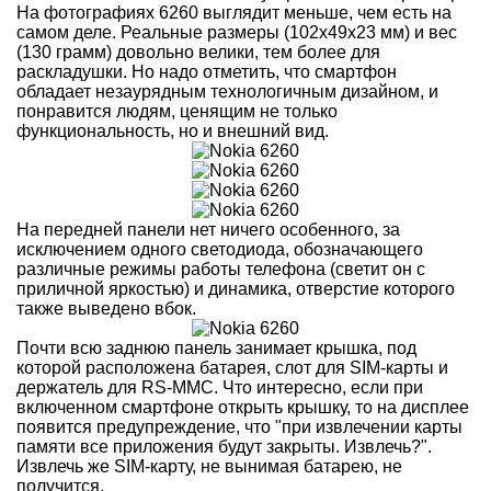
На фотографиях 6260 выглядит меньше, чем есть на
самом деле. Реальные размеры (102х49х23 мм) и вес
(130 грамм) довольно велики, тем более для
раскладушки. Но надо отметить, что смартфон
обладает незаурядным технологичным дизайном, и
понравится людям, ценящим не только
функциональность, но и внешний вид.
На передней панели нет ничего особенного, за
исключением одного светодиода, обозначающего
различные режимы работы телефона (светит он с
приличной яркостью) и динамика, отверстие которого
также выведено вбок.
Почти всю заднюю панель занимает крышка, под
которой расположена батарея, слот для SIM-карты и
держатель для RS-MMC. Что интересно, если при
включенном смартфоне открыть крышку, то на дисплее
появится предупреждение, что "при извлечении карты
памяти все приложения будут закрыты. Извлечь?".
Извлечь же SIM-карту, не вынимая батарею, не
получится.