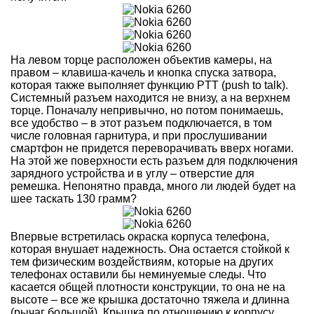
На левом торце расположен объектив камеры, на
правом – клавиша-качель и кнопка спуска затвора,
которая также выполняет функцию PTT (push to talk).
Системный разъем находится не внизу, а на верхнем
торце. Поначалу непривычно, но потом понимаешь,
все удобство – в этот разъем подключается, в том
числе головная гарнитура, и при прослушивании
смартфон не придется переворачивать вверх ногами.
На этой же поверхности есть разъем для подключения
зарядного устройства и в углу – отверстие для
ремешка. Непонятно правда, много ли людей будет на
шее таскать 130 грамм?
Впервые встретилась окраска корпуса телефона,
которая внушает надежность. Она остается стойкой к
тем физическим воздействиям, которые на других
телефонах оставили бы неминуемые следы. Что
касается общей плотности конструкции, то она не на
высоте – все же крышка достаточно тяжела и длинна
(рычаг большой). Крышка по отношению к корпусу