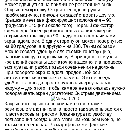
может сдвинуться на приличное расстояние вбок.
Открываем крышку. Открыть ее одной рукой
проблематично, приходится задействовать другую.
Крышка имеет два фиксирующих положения – 90
градусов и 145 (или около того). Первый фиксатор
сделан для более удобного пользования камерой –
открываем крышку на 90 градусов и поворачиваем
экран вдоль оси. В одну сторону он может повернуться
на 90 градусов, а в другую – на 180. Таким образом,
можно создать удобную для съемки конструкцию,
напоминающую видеокамеру. В принципе, все узлы
креплений сделаны достаточно надежно, и в процессе
эксплуатации разболтаться соединения не должны.
При повороте экрана вдоль продольной оси
автоматически включается камера. Это не всегда
удобно, т.к. иногда просто нужно вывернуть экран
наружу – для этого, чтобы камера не включалась нужно
поворачивать экран достаточно быстрым движением.
Закрываясь, крышка не упирается ни в какие
резиновые уплотнители, а просто так захлопывается с
пластмассовым треском. Клавиатура по удобству
пользования всегда была главным козырем Nokia, но
только в телефонах. В смартфонах же финские
дизайнеры всегда прибегали к неординарным