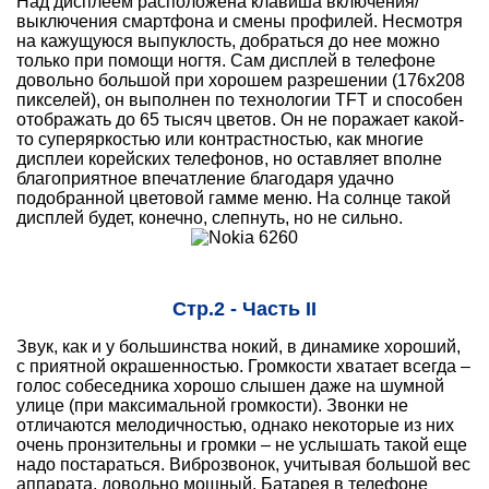
Над дисплеем расположена клавиша включения/
выключения смартфона и смены профилей. Несмотря
на кажущуюся выпуклость, добраться до нее можно
только при помощи ногтя. Сам дисплей в телефоне
довольно большой при хорошем разрешении (176х208
пикселей), он выполнен по технологии TFT и способен
отображать до 65 тысяч цветов. Он не поражает какой-
то суперяркостью или контрастностью, как многие
дисплеи корейских телефонов, но оставляет вполне
благоприятное впечатление благодаря удачно
подобранной цветовой гамме меню. На солнце такой
дисплей будет, конечно, слепнуть, но не сильно.
Стр.2 - Часть II
Звук, как и у большинства нокий, в динамике хороший,
с приятной окрашенностью. Громкости хватает всегда –
голос собеседника хорошо слышен даже на шумной
улице (при максимальной громкости). Звонки не
отличаются мелодичностью, однако некоторые из них
очень пронзительны и громки – не услышать такой еще
надо постараться. Виброзвонок, учитывая большой вес
аппарата, довольно мощный. Батарея в телефоне