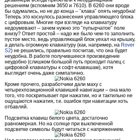
решениям (вспомним 3650 и 7610). В 6260 они вроде
бы одумались, но не до конца – "клава" опять неудобна!
Теперь это коснулось разнесения управляющего блока
с цифровым. Многие при взгляде на клавиатуру
недоумевают – зачем нужно это "пупырчатое" поле
внизу? Ответ простой – надо же было чем-то заполнить
пустое место, ведь управляющий блок уехал на крышку,
а делать огромную клавиатуру (как, например, на
Rover
S2
) не решились, правильно посчитав, что она будет
неудобна. В работе получившееся произведение
неудобно (слишком большой путь проходит палец с
цифровой клавиатуры к софт-клавишам), хотя
выглядит очень даже симпатично.
Кроме прочего, разработчики дали маху с
четырехпозиционной клавишей навигации – она мало
того, что поскрипывает при нажатии, но и тактильно не
ощущаются нажатия, т.е. ошибок при навигации хоть
отбавляй.
Подсветка клавиш белого цвета, достаточно
равномерная. Но на солнце при выключенной
подсветке символы будут читаться с напряжением.