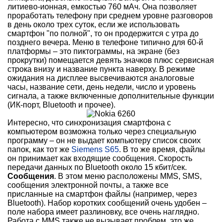
литиево-ионная, емкостью 760 мАч. Она позволяет
проработать телефону при среднем уровне разговоров
в день около трех суток, если же использовать
смартфон "по полной", то он продержится с утра до
позднего вечера. Меню в телефоне типично для 60-й
платформы – это пиктограммы, на экране (без
прокрутки) помещается девять значков плюс сервисная
строка внизу и название пункта наверху. В режиме
ожидания на дисплее высвечиваются аналоговые
часы, название сети, день недели, число и уровень
сигнала, а также включенные дополнительные функции
(ИК-порт, Bluetooth и прочее).
Интересно, что синхронизация смартфона с
компьютером возможна только через специальную
программу – он не выдает компьютеру список своих
папок, как тот же
Siemens S65
. В то же время, файлы
он принимает как входящие сообщения. Скорость
передачи данных по Bluetooth около 15 кбит/сек.
Сообщения
. В этом меню расположены MMS, SMS,
сообщения электронной почты, а также все
присланные на смартфон файлы (например, через
Bluetooth). Набор коротких сообщений очень удобен –
поле набора имеет разлиновку, все очень наглядно.
Работа с MMS также не вызывает проблем, это же