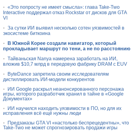
•
«Это попросту не имеет смысла»: глава Take-Two
Interactive поддержал отказ Rockstar от дисков для GTA
VI
•
За сутки ИИ выявил несколько сотен уязвимостей в
экосистеме биткоина
•
В Южной Корее создали навигатор, который
прокладывает маршрут по тени, а не по расстоянию
•
Тайваньская Nanya намерена заработать на ИИ,
вложив $10,7 млрд в передовую фабрику DRAM с EUV
•
ByteDance запретила своим исследователям
дистиллировать ИИ-модели конкурентов
•
ИИ Google раскрыл неанонсированного персонажа
игры, которого разработчик хранил в тайне в «Google
Документах»
•
ИИ научился находить уязвимости в ПО, но для их
исправления всё ещё нужны люди
•
Предзаказы GTA VI «настолько беспрецедентны», что
Take-Two не может спрогнозировать продажи игры