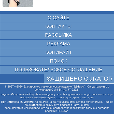
О САЙТЕ
КОНТАКТЫ
РАССЫЛКА
РЕКЛАМА
КОПИРАЙТ
ПОИСК
ПОЛЬЗОВАТЕЛЬСКОЕ СОГЛАШЕНИЕ
ЗАЩИЩЕНО CURATOR
© 1997—2026 Электронное периодическое издание "3ДНьюс" | Свидетельство о
регистрации СМИ Эл ФС 77-22224
выдано Федеральной Службой по надзору за соблюдением законодательства в сфере
массовых коммуникаций и охране культурного наследия
При цитировании документа ссылка на сайт с указанием автора обязательна. Полное
заимствование документа является нарушением
российского и международного законодательства и возможно только с согласия
редакции 3DNews.