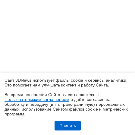
Сайт 3DNews использует файлы cookie и сервисы аналитики.
Это помогает нам улучшать контент и работу Cайта.
Во время посещения Cайта вы соглашаетесь с
Пользовательским соглашением
и даёте согласие на
✖
обработку и передачу (в т.ч. трансграничную) персональных
данных, использование Cайтом файлов cookie и метрических
программ.
Обзор смартфона HUAWEI Pura 90s Pro Max: красота повсюду
Принять