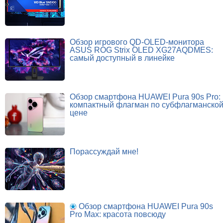
Обзор игрового QD-OLED-монитора
ASUS ROG Strix OLED XG27AQDMES:
самый доступный в линейке
Обзор смартфона HUAWEI Pura 90s Pro:
компактный флагман по субфлагманско
цене
Порассуждай мне!
Обзор смартфона HUAWEI Pura 90s
Pro Max: красота повсюду