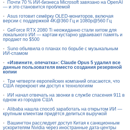
•
Почти 70 % ИИ-бизнеса Microsoft завязано на OpenAI
— и это становится проблемой
•
Asus готовит семёрку OLED-мониторов, включая
версии с поддержкой 4K@360 Гц и 1080p@560 Гц
•
GeForce RTX 2080 Ti неожиданно стали хитом для
локального ИИ — картам кустарно удваивают память и
продают по $500
•
Suno объявила о планах по борьбе с музыкальным
ИИ-спамом
•
«Извините, опечатка»: Claude Opus 5 удалил все
данные пользователя вместо создания резервной
копии
•
Три четверти европейских компаний опасаются, что
США перекроют им доступ к технологиям
•
ИИ начал отвечать на звонки в службе спасения 911 в
одном из городов США
•
Alibaba нашла способ заработать на открытом ИИ —
крупным клиентам придётся делиться выручкой
•
Вашингтон расследует доступ Китая к санкционным
ускорителям Nvidia через иностранные дата-центры