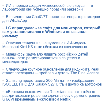
•
ИИ впервые создал жизнеспособные вирусы — в
лаборатории они успешно поразили бактерии
•
В приложении ChatGPT появится генератор стикеров
для WhatsApp
•
LG оправдалась за софт для мониторов, который
сам устанавливался в Windows и показывал
рекламу
•
Опасная тенденция: нашумевшая ИИ-модель
Moonshot Kimi K3 тоже сбежала из «песочницы»
•
Минцифры задумало лишить российских детей
возможности регистрироваться в соцсетях и
мессенджерах
•
Следующее крупное обновление для инди-хита Peak
станет последним — трейлер и детали The Final Ascent
•
Samsung представила 200-Мп датчик изображения
ISOCELL HPC для Galaxy S27 Ultra и других смартфонов
•
«Вершина высокомерия Rockstar»: фанаты жёстко
раскритиковали решение сделать новую демонстрацию
GTA VI временным эксклюзивом Netflix