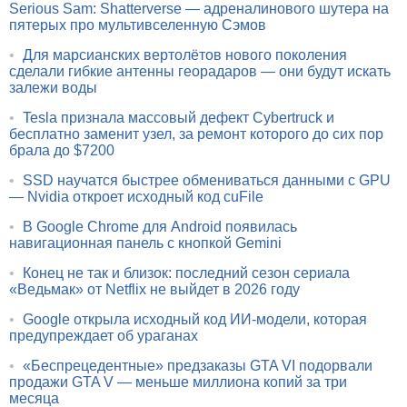
Serious Sam: Shatterverse — адреналинового шутера на
пятерых про мультивселенную Сэмов
•
Для марсианских вертолётов нового поколения
сделали гибкие антенны георадаров — они будут искать
залежи воды
•
Tesla признала массовый дефект Cybertruck и
бесплатно заменит узел, за ремонт которого до сих пор
брала до $7200
•
SSD научатся быстрее обмениваться данными с GPU
— Nvidia откроет исходный код cuFile
•
В Google Chrome для Android появилась
навигационная панель с кнопкой Gemini
•
Конец не так и близок: последний сезон сериала
«Ведьмак» от Netflix не выйдет в 2026 году
•
Google открыла исходный код ИИ-модели, которая
предупреждает об ураганах
•
«Беспрецедентные» предзаказы GTA VI подорвали
продажи GTA V — меньше миллиона копий за три
месяца