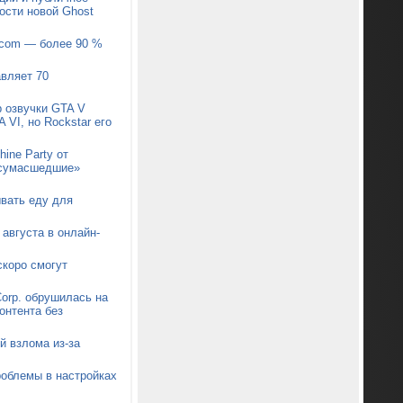
ости новой Ghost
pcom — более 90 %
авляет 70
р озвучки GTA V
 VI, но Rockstar его
ine Party от
 «сумасшедшие»
ывать еду для
августа в онлайн-
коро смогут
orp. обрушилась на
онтента без
й взлома из-за
роблемы в настройках