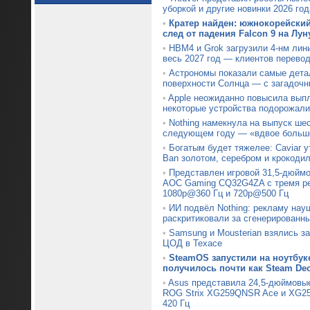
уборкой и другие новинки 2026 год
•
Кратер найден: южнокорейски
след от падения Falcon 9 на Лун
•
HBM4 и Grok загрузили 4-нм лин
весь 2027 год — клиентов перевод
•
Астрономы показали самые дета
поверхности Солнца — с загадочн
•
Apple неожиданно повысила вып
некоторые устройства подорожали
•
Nothing намекнула на выпуск ше
следующем году — «вдвое больше
•
Богатым будет тяжелее: Caviar 
Ban золотом, серебром и крокоди
•
Представлен игровой 31,5-дюймо
AOC Gaming CQ32G4ZA с тремя р
1080p@360 Гц и 720p@500 Гц
•
ИИ подвёл Nothing: рекламу нау
раскритиковали за сгенерированн
•
Samsung и Mousterian взялись з
ЦОД в Техасе
•
SteamOS запустили на ноутбуке
получилось почти как Steam De
•
Asus представила 24,5-дюймовы
ROG Strix XG259QNSR Ace и XG25
420 Гц