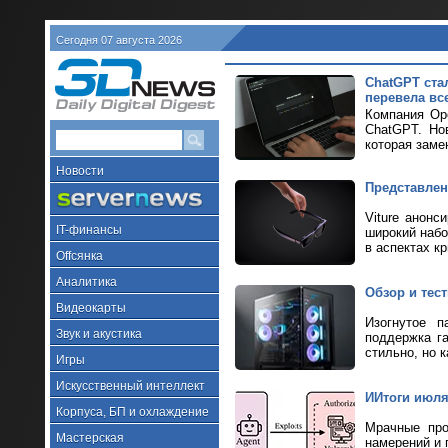
Сегодня 07 августа 2026
ChatGPT ста
перевела все
Компания Ope
ChatGPT. Но
которая заме
Новости
Представлен
Viture анонс
IT-финансы
широкий набо
в аспектах к
Offсянка
Аналитика
Обзор и тес
Видеокарты
Изогнутое п
Звук и акустика
поддержка г
стильно, но к
Игры
Искусственный интеллект
ИИтоги июля 
Корпуса, БП и охлаждение
Мрачные про
Мастерская
намерений и 