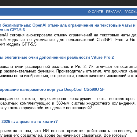
О САЙТЕ
РЕКЛАМА
РАССЫ
л безлимитным: OpenAI отменила ограничения на текстовые чаты и
х на GPT-5.6
nAI сегодня анонсировала отмену ограничений на текстовые чаты дл
вой моделью по умолчанию для пользователей ChatGPT Free и Go с
нит модель GPT-5.5
ы элегантные очки дополненной реальности Viture Pro 2
ировала очки расширенной реальности Pro 2. Их отличает относитель
р развлекательных функций. Производитель отметил, что добился кач
ривизны поля изображения, его резкости, геометрических искажений и ст
тирование панорамного корпуса DeepCool CG590U 5F
анорамное стекло, двухкамерная конструкция, пять вентиляторов
абаритных комплектующих и 360-мм систем жидкостного охлаждения.
ак у такого корпуса обстоят дела с вентиляцией?
2026 г.: а цемента-то хватит?
рочества о том, что ИИ вот-вот примется действовать по-своему, 
планов его создателей, вроде бы начинают сбываться. Все готовы?