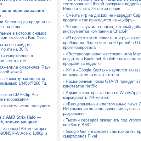
а
тестирование: Ubisoft раскрыла подробн
Recon в честь 25-летия серии
й зонд первым заснял
у
•
Смерть игр на дисках не навредит Ca
продаж и так приходится на «цифру»
ии Samsung до предела на
ят на 5 нм
•
Adobe выпустила плагин, который доб
инструментов компании в ChatGPT
льные в истории снимки
ыми «мазками Ван Гога»
•
«Я просто хотел попасть в игру»: актё
пробовался более чем на 60 ролей в GTA
латы по трейд-ин —
проигнорировала
 почти на 30 %
•
«Экстраординарно жестокая» игра Mach
сти смартфонов в
создателя Buckshot Roulette показала
» чем в этом
продажи за неделю
утяжелила смарт-очки Ray-
•
ИИ в «Google Картах» научился заказ
ловой кожей
пользователя и искать отели
вый изогнутый монитор
•
Расширенный показ GTA VI пройдёт 27 
ежимами: 1440p@260 Гц,
кинотеатре Netflix
•
Администраторы каналов в WhatsApp с
шников CMF Clip Pro
маркировать ИИ-контент
ые изображения
•
«Бесцеремонные клептоманы»: News C
а строительство плавучего
ИИ-компании за использование чужого к
разрешения
 с AMD Strix Halo —
•
Тысячи серверов оказались под угрозо
ck, только мощнее
ошибок в BMC
е игровые IPS-мониторы
•
Google Gemini сможет сам находить п
9QNSR-W Ace с 1080p и
смартфонов Pixel