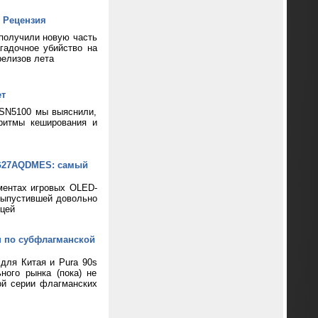
 Рецензия
 получили новую часть
гадочное убийство на
релизов лета
ет
 SN5100 мы выяснили,
ритмы кеширования и
XG27AQDMES: самый
ментах игровых OLED-
выпустившей довольно
цей
н по субфлагманской
 для Китая и Pura 90s
ного рынка (пока) не
ой серии флагманских