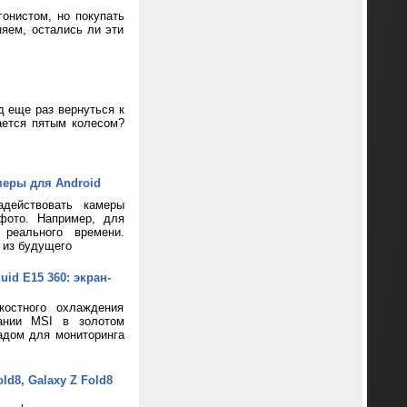
онистом, но покупать
яем, остались ли эти
д еще раз вернуться к
ается пятым колесом?
меры для Android
адействовать камеры
фото. Например, для
реального времени.
 из будущего
d E15 360: экран-
костного охлаждения
пании MSI в золотом
адом для мониторинга
d8, Galaxy Z Fold8