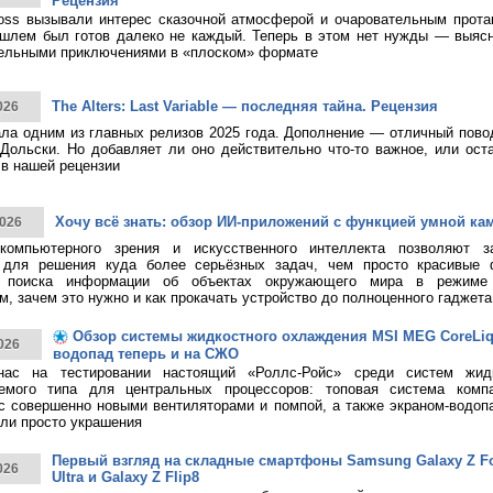
Рецензия
ss вызывали интерес сказочной атмосферой и очаровательным протаг
шлем был готов далеко не каждый. Теперь в этом нет нужды — выясн
тельными приключениями в «плоском» формате
The Alters: Last Variable — последняя тайна. Рецензия
026
тала одним из главных релизов 2025 года. Дополнение — отличный пово
Дольски. Но добавляет ли оно действительно что-то важное, или ост
в нашей рецензии
Хочу всё знать: обзор ИИ-приложений с функцией умной ка
026
 компьютерного зрения и искусственного интеллекта позволяют з
 для решения куда более серьёзных задач, чем просто красивые 
о поиска информации об объектах окружающего мира в режиме 
, зачем это нужно и как прокачать устройство до полноценного гаджета
Обзор системы жидкостного охлаждения MSI MEG CoreLiqui
026
водопад теперь и на СЖО
нас на тестировании настоящий «Роллс-Ройс» среди систем жид
емого типа для центральных процессоров: топовая система ком
 с совершенно новыми вентиляторами и помпой, а также экраном-водоп
ли просто украшения
Первый взгляд на складные смартфоны Samsung Galaxy Z Fol
026
Ultra и Galaxy Z Flip8