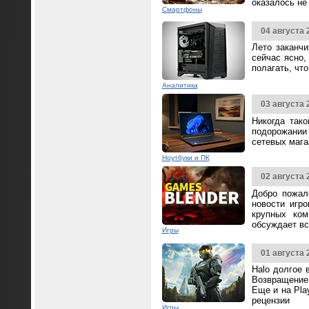
оказалось не
Смартфоны
04 августа 
Лето заканч
сейчас ясно,
полагать, чт
Аналитика
03 августа 
Никогда так
подорожании 
сетевых мага
Ноутбуки и ПК
02 августа 
Добро пожал
новости игр
крупных ком
обсуждает вс
Игры
01 августа 
Halo долгое 
Возвращение 
Еще и на Pla
рецензии
Игры