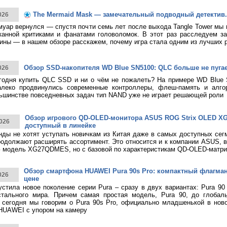
The Mermaid Mask — замечательный подводный детектив.
026
муар вернулся — спустя почти семь лет после выхода Tangle Tower мы
канной критиками и фанатами головоломок. В этот раз расследуем за
ины — в нашем обзоре расскажем, почему игра стала одним из лучших 
Обзор SSD-накопителя WD Blue SN5100: QLC больше не пуга
026
годня купить QLC SSD и ни о чём не пожалеть? На примере WD Blue
алеко продвинулись современные контроллеры, флеш-память и алго
ьшинстве повседневных задач тип NAND уже не играет решающей роли
Обзор игрового QD-OLED-монитора ASUS ROG Strix OLED 
026
доступный в линейке
нды не хотят уступать новичкам из Китая даже в самых доступных сег
родолжают расширять ассортимент. Это относится и к компании ASUS, 
 модель XG27QDMES, но с базовой по характеристикам QD-OLED-матри
Обзор смартфона HUAWEI Pura 90s Pro: компактный флагма
026
цене
тила новое поколение серии Pura – сразу в двух вариантах: Pura 90
стального мира. Причем самая простая модель, Pura 90, до глобаль
 сегодня мы говорим о Pura 90s Pro, официально младшенькой в нов
HUAWEI с упором на камеру