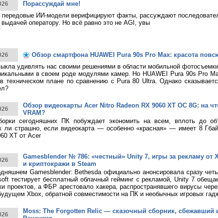
Порассуждай мне!
026
 передовые ИИ-модели верифицируют факты, рассуждают последовател
 выдачей оператору. Но всё равно это не AGI, увы
Обзор смартфона HUAWEI Pura 90s Pro Max: красота повс
026
ыкла удивлять нас своими решениями в области мобильной фотосъемк
никальными в своем роде модулями камер. Но HUAWEI Pura 90s Pro M
в техническом плане по сравнению с Pura 80 Ultra. Однако сказывает
ел?
Обзор видеокарты Acer Nitro Radeon RX 9060 XT OC 8G: на что
026
VRAM?
борки сегодняшних ПК побуждает экономить на всем, вплоть до о
к ли страшно, если видеокарта — особенно «красная» — имеет 8 Гбай
60 XT от Acer
Gamesblender № 786: «честный» Unity 7, игры за рекламу от X
026
и криптокражи в Steam
дняшнем Gamesblender: Bethesda официально анонсировала сразу четы
rosoft тестирует бесплатный облачный гейминг с рекламой, Unity 7 обещ
ки проектов, а ФБР арестовало хакера, распространявшего вирусы чере
будущем Xbox, обратной совместимости на ПК и необычных игровых гад
Moss: The Forgotten Relic — сказочный сборник, сбежавший 
026