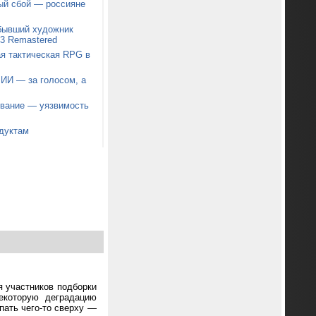
ый сбой — россияне
 бывший художник
t 3 Remastered
я тактическая RPG в
 ИИ — за голосом, а
звание — уязвимость
дуктам
я участников подборки
екоторую деградацию
пать чего-то сверху —