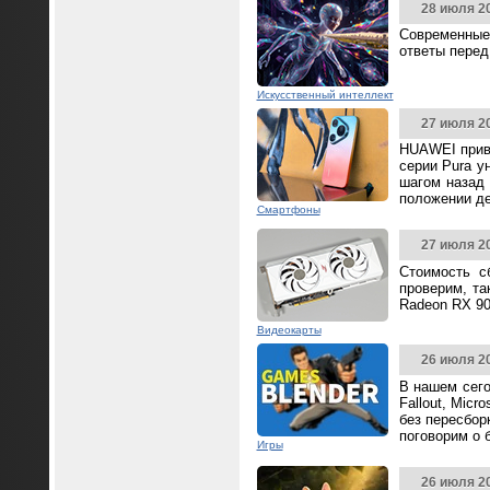
28 июля 2
Современные
ответы перед
Искусственный интеллект
27 июля 2
HUAWEI прив
серии Pura у
шагом назад 
положении д
Смартфоны
27 июля 2
Стоимость с
проверим, та
Radeon RX 90
Видеокарты
26 июля 2
В нашем сего
Fallout, Mic
без пересбор
поговорим о 
Игры
26 июля 2