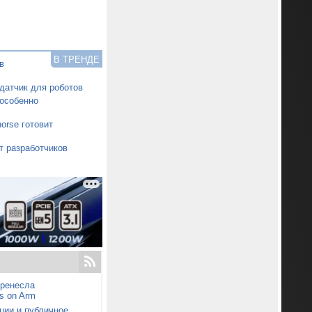
В ТРЕНДЕ
в
датчик для роботов
особенно
orse готовит
т разработчиков
еренесла
s on Arm
ции и публичное