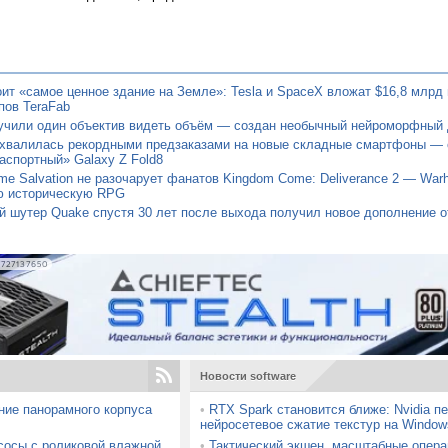
ит «самое ценное здание на Земле»: Tesla и SpaceX вложат $16,8 млрд 
пов TeraFab
учили один объектив видеть объём — создан необычный нейроморфный 
хвалилась рекордными предзаказами на новые складные смартфоны — 
аспортный» Galaxy Z Fold8
e Salvation не разочарует фанатов Kingdom Come: Deliverance 2 — Warh
ю историческую RPG
 шутер Quake спустя 30 лет после выхода получил новое дополнение о
727137650
Новости software
ние панорамного корпуса
•
RTX Spark становится ближе: Nvidia п
нейросетевое сжатие текстур на Window
сосы с роликовой влажной
•
Тактический экшен, масштабные опера