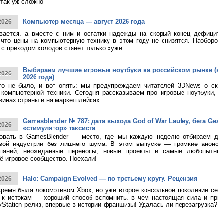
 так уж сложно
Компьютер месяца — август 2026 года
2026
ивается, а вместе с ним и остатки надежды на скорый конец дефици
 что цены на компьютерную технику в этом году не снизятся. Наоборо
о с приходом холодов станет только хуже
Выбираем лучшие игровые ноутбуки на российском рынке (
2026
2026 года)
ого не было, и вот опять: мы предупреждаем читателей 3DNews о с
компьютерной техники. Сегодня рассказываем про игровые ноутбуки,
зинах страны и на маркетплейсах
Gamesblender № 787: дата выхода God of War Laufey, бета Gea
2026
«стимулятор» таксиста
овать в GamesBlender — место, где мы каждую неделю отбираем д
овой индустрии без лишнего шума. В этом выпуске — громкие анон
паний, неожиданные переносы, новые проекты и самые любопытн
ё игровое сообщество. Поехали!
Halo: Campaign Evolved — по третьему кругу. Рецензия
2026
время была локомотивом Xbox, но уже второе консольное поколение с
к истокам — хороший способ вспомнить, в чем настоящая сила и при
yStation релиз, впервые в истории франшизы! Удалась ли перезагрузка