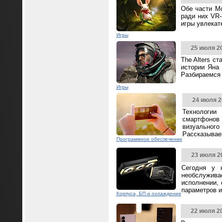
Обе части Mo
ради них VR-
игры увлека
Игры
25 июля 2
The Alters с
истории Яна 
Разбираемся 
Игры
24 июля 2
Технологии
смартфонов
визуальног
Рассказываем
Программное обеспечение
23 июля 2
Сегодня у 
необслужива
исполнении,
параметров и
Корпуса, БП и охлаждение
22 июля 2