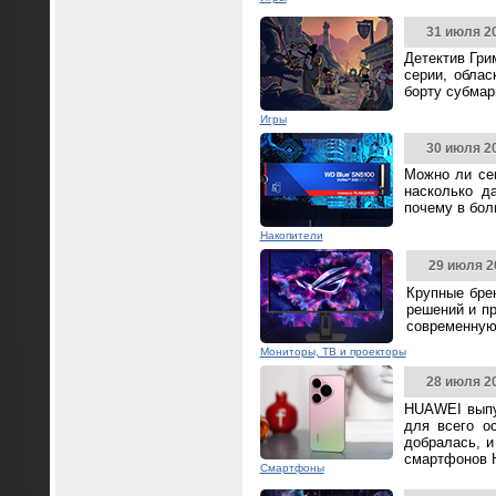
31 июля 2
Детектив Гри
серии, облас
борту субмар
Игры
30 июля 2
Можно ли се
насколько д
почему в бол
Накопители
29 июля 2
Крупные бре
решений и п
современную
Мониторы, ТВ и проекторы
28 июля 2
HUAWEI выпус
для всего о
добралась, и
смартфонов 
Смартфоны