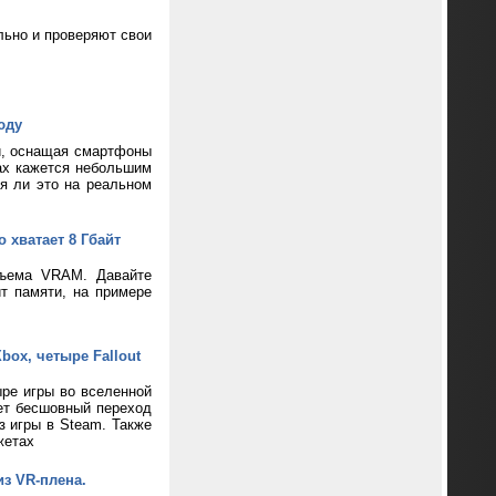
ьно и проверяют свои
юду
и, оснащая смартфоны
ax кажется небольшим
ся ли это на реальном
 хватает 8 Гбайт
бъема VRAM. Давайте
т памяти, на примере
box, четыре Fallout
ре игры во вселенной
ает бесшовный переход
з игры в Steam. Также
жетах
из VR-плена.