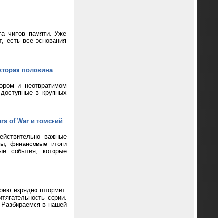
та чипов памяти. Уже
т, есть все основания
вторая половина
кором и неотвратимом
 доступные в крупных
rs of War и томский
ействительно важные
сы, финансовые итоги
ые события, которые
ерию изрядно штормит.
тягательность серии.
? Разбираемся в нашей