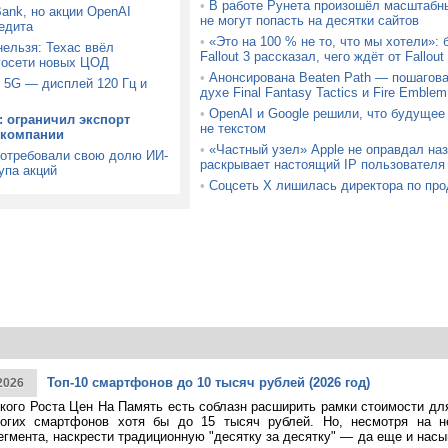
•
В работе Рунета произошёл масштабн
Bank, но акции OpenAI
не могут попасть на десятки сайтов
едита
•
«Это на 100 % не то, что мы хотели»:
ельзя: Техас ввёл
Fallout 3 рассказал, чего ждёт от Fallou
госети новых ЦОД
•
Анонсирована Beaten Path — пошагова
 5G — дисплей 120 Гц и
духе Final Fantasy Tactics и Fire Emblem
•
OpenAI и Google решили, что будущее
: ограничил экспорт
не текстом
 компании
•
«Частный узел» Apple не оправдал на
потребовали свою долю ИИ-
раскрывает настоящий IP пользователя
упа акций
•
Соцсеть X лишилась директора по про
Топ-10 смартфонов до 10 тысяч рублей (2026 год)
2026
кого Роста Цен На Память есть соблазн расширить рамки стоимости дл
огих смартфонов хотя бы до 15 тысяч рублей. Но, несмотря на н
егмента, наскрести традиционную "десятку за десятку" — да еще и насы