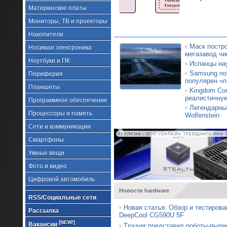
Материнские платы
Мониторы, ТВ и проекторы
Накопители
•
Маск постро
Носимая электроника
мегазавод чи
Ноутбуки и ПК
•
Испанцы на
•
Samsung по
Периферия
популярен «п
Планшеты
•
Kingdom Com
реалистичну
Программное обеспечение
•
Легендарный
Процессоры и память
Wolfenstein
Сети и коммуникации
РЕКЛАМА • ООО «ОНЛАЙН ТРЕЙДИНГ» ИНН 7
Смартфоны
Умные вещи
Фото и видео
Цифровой автомобиль
Новости hardware
RSS/Социальные сети
•
Новая статья: Обзор и тестирова
Рассылка
DeepCool CG590U 5F
[NEW!]
Вакансии
•
Trouver представил роботы-пыле