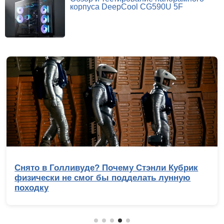
корпуса DeepCool CG590U 5F
Снято в Голливуде? Почему Стэнли Кубрик
физически не смог бы подделать лунную
походку