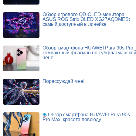
Обзор игрового QD-OLED-монитора
ASUS ROG Strix OLED XG27AQDMES:
самый доступный в линейке
Обзор смартфона HUAWEI Pura 90s Pro:
компактный флагман по субфлагманско
цене
Порассуждай мне!
Обзор смартфона HUAWEI Pura 90s
Pro Max: красота повсюду