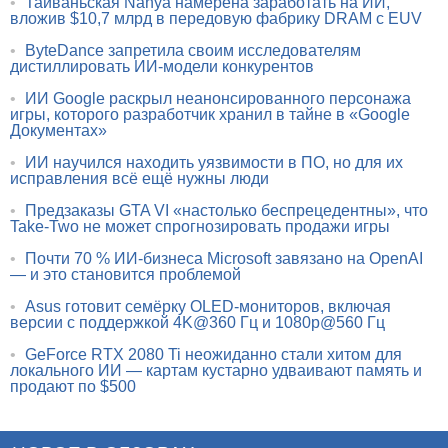
•
Тайваньская Nanya намерена заработать на ИИ,
вложив $10,7 млрд в передовую фабрику DRAM с EUV
•
ByteDance запретила своим исследователям
дистиллировать ИИ-модели конкурентов
•
ИИ Google раскрыл неанонсированного персонажа
игры, которого разработчик хранил в тайне в «Google
Документах»
•
ИИ научился находить уязвимости в ПО, но для их
исправления всё ещё нужны люди
•
Предзаказы GTA VI «настолько беспрецедентны», что
Take-Two не может спрогнозировать продажи игры
•
Почти 70 % ИИ-бизнеса Microsoft завязано на OpenAI
— и это становится проблемой
•
Asus готовит семёрку OLED-мониторов, включая
версии с поддержкой 4K@360 Гц и 1080p@560 Гц
•
GeForce RTX 2080 Ti неожиданно стали хитом для
локального ИИ — картам кустарно удваивают память и
продают по $500