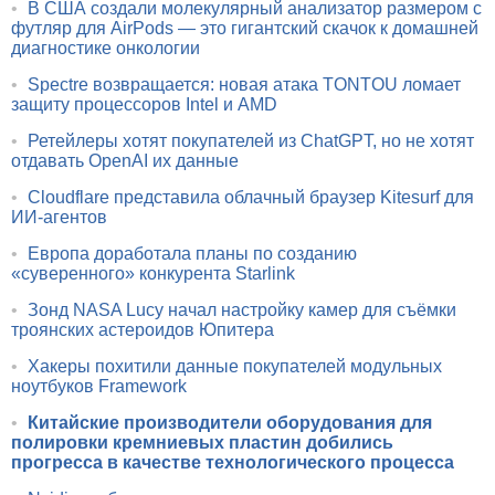
•
В США создали молекулярный анализатор размером с
футляр для AirPods — это гигантский скачок к домашней
диагностике онкологии
•
Spectre возвращается: новая атака TONTOU ломает
защиту процессоров Intel и AMD
•
Ретейлеры хотят покупателей из ChatGPT, но не хотят
отдавать OpenAI их данные
•
Cloudflare представила облачный браузер Kitesurf для
ИИ-агентов
•
Европа доработала планы по созданию
«суверенного» конкурента Starlink
•
Зонд NASA Lucy начал настройку камер для съёмки
троянских астероидов Юпитера
•
Хакеры похитили данные покупателей модульных
ноутбуков Framework
•
Китайские производители оборудования для
полировки кремниевых пластин добились
прогресса в качестве технологического процесса