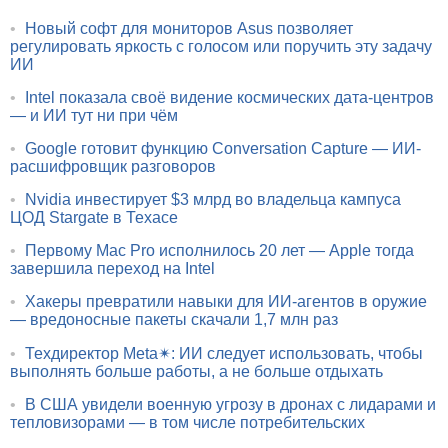
•
Новый софт для мониторов Asus позволяет
регулировать яркость с голосом или поручить эту задачу
ИИ
•
Intel показала своё видение космических дата-центров
— и ИИ тут ни при чём
•
Google готовит функцию Conversation Capture — ИИ-
расшифровщик разговоров
•
Nvidia инвестирует $3 млрд во владельца кампуса
ЦОД Stargate в Техасе
•
Первому Mac Pro исполнилось 20 лет — Apple тогда
завершила переход на Intel
•
Хакеры превратили навыки для ИИ-агентов в оружие
— вредоносные пакеты скачали 1,7 млн раз
•
Техдиректор Meta✴: ИИ следует использовать, чтобы
выполнять больше работы, а не больше отдыхать
•
В США увидели военную угрозу в дронах с лидарами и
тепловизорами — в том числе потребительских