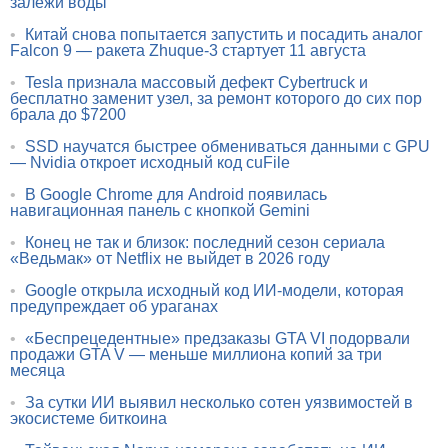
залежи воды
•
Китай снова попытается запустить и посадить аналог
Falcon 9 — ракета Zhuque-3 стартует 11 августа
•
Tesla признала массовый дефект Cybertruck и
бесплатно заменит узел, за ремонт которого до сих пор
брала до $7200
•
SSD научатся быстрее обмениваться данными с GPU
— Nvidia откроет исходный код cuFile
•
В Google Chrome для Android появилась
навигационная панель с кнопкой Gemini
•
Конец не так и близок: последний сезон сериала
«Ведьмак» от Netflix не выйдет в 2026 году
•
Google открыла исходный код ИИ-модели, которая
предупреждает об ураганах
•
«Беспрецедентные» предзаказы GTA VI подорвали
продажи GTA V — меньше миллиона копий за три
месяца
•
За сутки ИИ выявил несколько сотен уязвимостей в
экосистеме биткоина