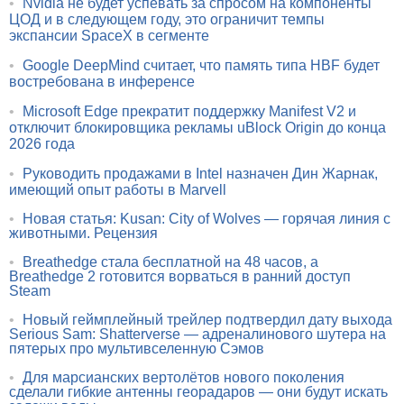
•
Nvidia не будет успевать за спросом на компоненты
ЦОД и в следующем году, это ограничит темпы
экспансии SpaceX в сегменте
•
Google DeepMind считает, что память типа HBF будет
востребована в инференсе
•
Microsoft Edge прекратит поддержку Manifest V2 и
отключит блокировщика рекламы uBlock Origin до конца
2026 года
•
Руководить продажами в Intel назначен Дин Жарнак,
имеющий опыт работы в Marvell
•
Новая статья: Kusan: City of Wolves — горячая линия с
животными. Рецензия
•
Breathedge стала бесплатной на 48 часов, а
Breathedge 2 готовится ворваться в ранний доступ
Steam
•
Новый геймплейный трейлер подтвердил дату выхода
Serious Sam: Shatterverse — адреналинового шутера на
пятерых про мультивселенную Сэмов
•
Для марсианских вертолётов нового поколения
сделали гибкие антенны георадаров — они будут искать