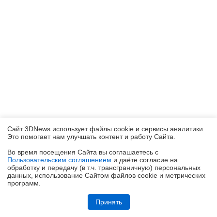
Сайт 3DNews использует файлы cookie и сервисы аналитики.
Это помогает нам улучшать контент и работу Cайта.
Во время посещения Cайта вы соглашаетесь с
Пользовательским соглашением
и даёте согласие на
✖
обработку и передачу (в т.ч. трансграничную) персональных
данных, использование Cайтом файлов cookie и метрических
программ.
realme P4, realme P4x и realme P4 Lite: заход в ту же реку, но с
другого берега
Принять