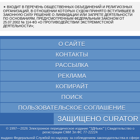
✴
ВХОДИТ В ПЕРЕЧЕНЬ ОБЩЕСТВЕННЫХ ОБЪЕДИНЕНИЙ И РЕЛИГИОЗНЫХ
ОРГАНИЗАЦИЙ, В ОТНОШЕНИИ КОТОРЫХ СУДОМ ПРИНЯТО ВСТУПИВШЕЕ В
ЗАКОННУЮ СИЛУ РЕШЕНИЕ О ЛИКВИДАЦИИ ИЛИ ЗАПРЕТЕ ДЕЯТЕЛЬНОСТИ
ПО ОСНОВАНИЯМ, ПРЕДУСМОТРЕННЫМ ФЕДЕРАЛЬНЫМ ЗАКОНОМ ОТ
25.07.2002 № 114-ФЗ «О ПРОТИВОДЕЙСТВИИ ЭКСТРЕМИСТСКОЙ
ДЕЯТЕЛЬНОСТИ»;
О САЙТЕ
КОНТАКТЫ
РАССЫЛКА
РЕКЛАМА
КОПИРАЙТ
ПОИСК
ПОЛЬЗОВАТЕЛЬСКОЕ СОГЛАШЕНИЕ
ЗАЩИЩЕНО CURATOR
© 1997—2026 Электронное периодическое издание "3ДНьюс" | Свидетельство о
регистрации СМИ Эл ФС 77-22224
выдано Федеральной Службой по надзору за соблюдением законодательства в сфере