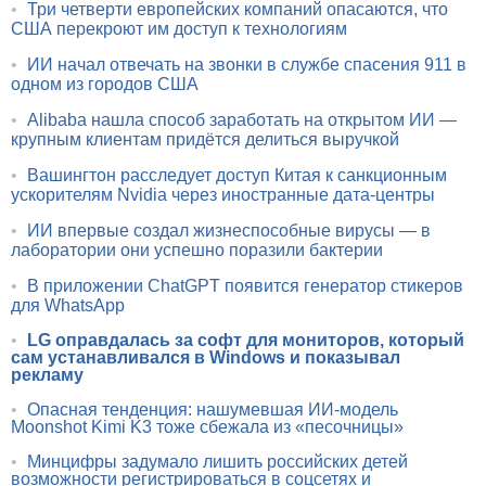
•
Три четверти европейских компаний опасаются, что
США перекроют им доступ к технологиям
•
ИИ начал отвечать на звонки в службе спасения 911 в
одном из городов США
•
Alibaba нашла способ заработать на открытом ИИ —
крупным клиентам придётся делиться выручкой
•
Вашингтон расследует доступ Китая к санкционным
ускорителям Nvidia через иностранные дата-центры
•
ИИ впервые создал жизнеспособные вирусы — в
лаборатории они успешно поразили бактерии
•
В приложении ChatGPT появится генератор стикеров
для WhatsApp
•
LG оправдалась за софт для мониторов, который
сам устанавливался в Windows и показывал
рекламу
•
Опасная тенденция: нашумевшая ИИ-модель
Moonshot Kimi K3 тоже сбежала из «песочницы»
•
Минцифры задумало лишить российских детей
возможности регистрироваться в соцсетях и