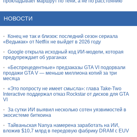
прокладывает маршрут по тени, а не по расстоянию
НОВОСТИ
•
Конец не так и близок: последний сезон сериала
«Ведьмак» от Netflix не выйдет в 2026 году
•
Google открыла исходный код ИИ-модели, которая
предупреждает об ураганах
•
«Беспрецедентные» предзаказы GTA VI подорвали
продажи GTA V — меньше миллиона копий за три
месяца
•
«Это попросту не имеет смысла»: глава Take-Two
Interactive поддержал отказ Rockstar от дисков для GTA
VI
•
За сутки ИИ выявил несколько сотен уязвимостей в
экосистеме биткоина
•
Тайваньская Nanya намерена заработать на ИИ,
вложив $10,7 млрд в передовую фабрику DRAM с EUV