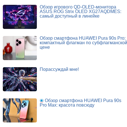
Обзор игрового QD-OLED-монитора
ASUS ROG Strix OLED XG27AQDMES:
самый доступный в линейке
Обзор смартфона HUAWEI Pura 90s Pro:
компактный флагман по субфлагманско
цене
Порассуждай мне!
Обзор смартфона HUAWEI Pura 90s
Pro Max: красота повсюду