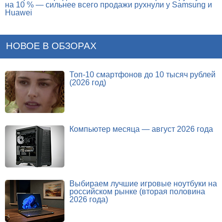
на 10 % — сильнее всего продажи рухнули у Samsung и
Huawei
НОВОЕ В ОБЗОРАХ
Топ-10 смартфонов до 10 тысяч рублей
(2026 год)
Компьютер месяца — август 2026 года
Выбираем лучшие игровые ноутбуки на
российском рынке (вторая половина
2026 года)