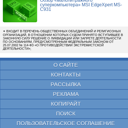
Обзор «малолитражного
суперкомпьютера» MSI EdgeXpert MS-
C931
✴
ВХОДИТ В ПЕРЕЧЕНЬ ОБЩЕСТВЕННЫХ ОБЪЕДИНЕНИЙ И РЕЛИГИОЗНЫХ
ОРГАНИЗАЦИЙ, В ОТНОШЕНИИ КОТОРЫХ СУДОМ ПРИНЯТО ВСТУПИВШЕЕ В
ЗАКОННУЮ СИЛУ РЕШЕНИЕ О ЛИКВИДАЦИИ ИЛИ ЗАПРЕТЕ ДЕЯТЕЛЬНОСТИ
ПО ОСНОВАНИЯМ, ПРЕДУСМОТРЕННЫМ ФЕДЕРАЛЬНЫМ ЗАКОНОМ ОТ
25.07.2002 № 114-ФЗ «О ПРОТИВОДЕЙСТВИИ ЭКСТРЕМИСТСКОЙ
ДЕЯТЕЛЬНОСТИ»;
О САЙТЕ
КОНТАКТЫ
РАССЫЛКА
РЕКЛАМА
КОПИРАЙТ
ПОИСК
ПОЛЬЗОВАТЕЛЬСКОЕ СОГЛАШЕНИЕ