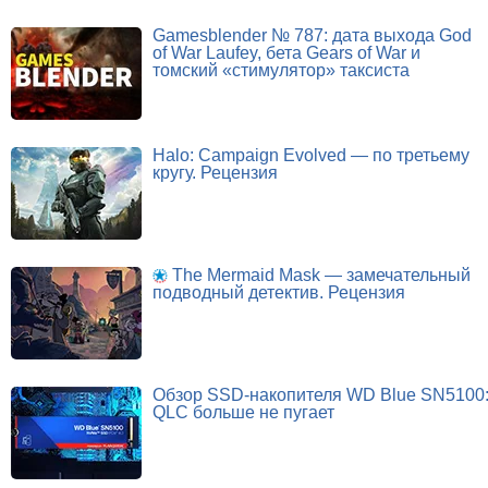
Gamesblender № 787: дата выхода God
of War Laufey, бета Gears of War и
томский «стимулятор» таксиста
Halo: Campaign Evolved — по третьему
кругу. Рецензия
The Mermaid Mask — замечательный
подводный детектив. Рецензия
Обзор SSD-накопителя WD Blue SN5100
QLC больше не пугает