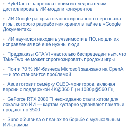
•
ByteDance запретила своим исследователям
дистиллировать ИИ-модели конкурентов
•
ИИ Google раскрыл неанонсированного персонажа
игры, которого разработчик хранил в тайне в «Google
Документах»
•
ИИ научился находить уязвимости в ПО, но для их
исправления всё ещё нужны люди
•
Предзаказы GTA VI «настолько беспрецедентны», что
Take-Two не может спрогнозировать продажи игры
•
Почти 70 % ИИ-бизнеса Microsoft завязано на OpenAI
— и это становится проблемой
•
Asus готовит семёрку OLED-мониторов, включая
версии с поддержкой 4K@360 Гц и 1080p@560 Гц
•
GeForce RTX 2080 Ti неожиданно стали хитом для
локального ИИ — картам кустарно удваивают память и
продают по $500
•
Suno объявила о планах по борьбе с музыкальным
ИИ-спамом