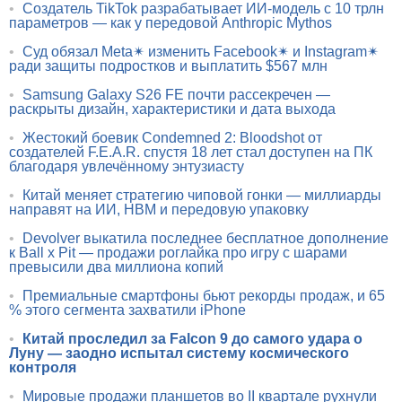
•
Создатель TikTok разрабатывает ИИ-модель с 10 трлн
параметров — как у передовой Anthropic Mythos
•
Суд обязал Meta✴ изменить Facebook✴ и Instagram✴
ради защиты подростков и выплатить $567 млн
•
Samsung Galaxy S26 FE почти рассекречен —
раскрыты дизайн, характеристики и дата выхода
•
Жестокий боевик Condemned 2: Bloodshot от
создателей F.E.A.R. спустя 18 лет стал доступен на ПК
благодаря увлечённому энтузиасту
•
Китай меняет стратегию чиповой гонки — миллиарды
направят на ИИ, HBM и передовую упаковку
•
Devolver выкатила последнее бесплатное дополнение
к Ball x Pit — продажи роглайка про игру с шарами
превысили два миллиона копий
•
Премиальные смартфоны бьют рекорды продаж, и 65
% этого сегмента захватили iPhone
•
Китай проследил за Falcon 9 до самого удара о
Луну — заодно испытал систему космического
контроля
•
Мировые продажи планшетов во II квартале рухнули