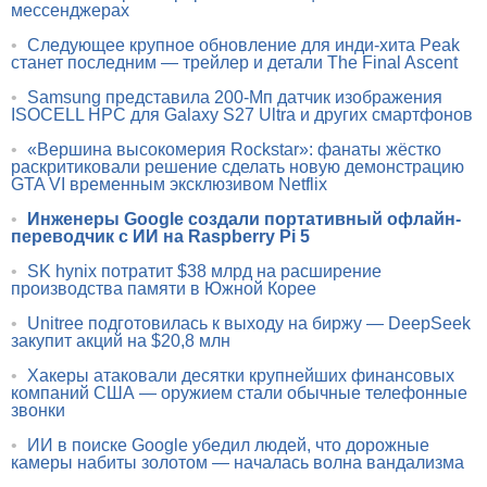
мессенджерах
•
Следующее крупное обновление для инди-хита Peak
станет последним — трейлер и детали The Final Ascent
•
Samsung представила 200-Мп датчик изображения
ISOCELL HPC для Galaxy S27 Ultra и других смартфонов
•
«Вершина высокомерия Rockstar»: фанаты жёстко
раскритиковали решение сделать новую демонстрацию
GTA VI временным эксклюзивом Netflix
•
Инженеры Google создали портативный офлайн-
переводчик с ИИ на Raspberry Pi 5
•
SK hynix потратит $38 млрд на расширение
производства памяти в Южной Корее
•
Unitree подготовилась к выходу на биржу — DeepSeek
закупит акций на $20,8 млн
•
Хакеры атаковали десятки крупнейших финансовых
компаний США — оружием стали обычные телефонные
звонки
•
ИИ в поиске Google убедил людей, что дорожные
камеры набиты золотом — началась волна вандализма