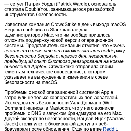
— сетует Патрик Уордл (Patrick Wardle), основатель
стартапа DoubleYou, занимающегося разработкой
инструментов безопасности.
Известная компания CrowdStrike в день выхода macOS
Sequoia сообщила в Slack-канале для
администраторов Mac, что им вообще пришлось
отложить поддержку новой версии операционной
системы. Представитель компании отметил, что «
очень
сожалеет о том, что невозможно оказать поддержку
безопасности Sequoia с первого дня, несмотря на
предыдущий опыт быстрого реагирования на новые
обновления Apple
». CrowdStrike отправила своим
клиентам техническое оповещение, в котором
указывает на вынужденные изменения в среде
безопасности на macOS.
Проблемы с новой операционной системой Apple
затронули не только корпоративных пользователей.
Исследователь безопасности Уилл Дорманн (Will
Dormann) написал в Mastodon, что у него возникли
проблемы с DNS и запуском брандмауэра на его Mac.
Другой эксперт по безопасности, Вацлав Яцек (Wacław
Jacek) столкнулся с блокировкой доступа к веб-
браузерам после обновления. Судя по ветке
Reddit
,