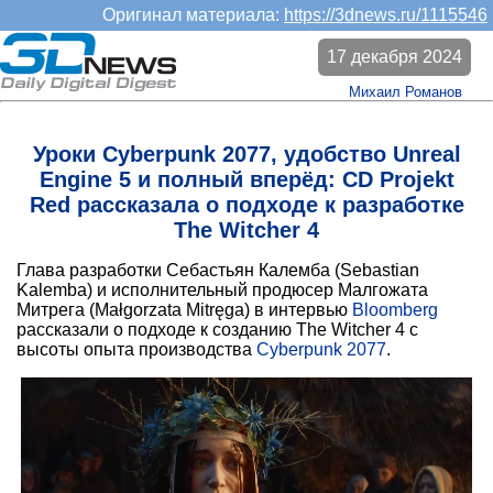
Оригинал материала:
https://3dnews.ru/1115546
17 декабря 2024
Михаил Романов
Уроки Cyberpunk 2077, удобство Unreal
Engine 5 и полный вперёд: CD Projekt
Red рассказала о подходе к разработке
The Witcher 4
Глава разработки Себастьян Калемба (Sebastian
Kalemba) и исполнительный продюсер Малгожата
Митрега (Małgorzata Mitręga) в интервью
Bloomberg
рассказали о подходе к созданию The Witcher 4 с
высоты опыта производства
Cyberpunk 2077
.