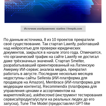
Источник изображения: starline / freepik.com
По данным источника, 8 из 10 проектов прекратили
своё существование. Так стартап Lawrify, работавший
над нейросетью для проверки юридических
документов, закрылся в начале этого года. Отмечается,
что органический трафик на сайте Lawrify не достигал
даже трёхзначных значений. Стартап Smelter,
разрабатывавший ориентированный на Латинскую
Америку ИИ-сервис анализа медиа, прекратил
работать в августе. Последние несколько месяцев
недоступны сайты Sellesta (ИИ-платформа для
продавцов на Amazon), Membrace (ИИ-платформа для
модерации контента), Recommendix (платформа для
управления ценами и ассортиментом на
маркетплейсах), askthecrowd (инструмент тестирования
сервиса/продукта/услуги на реальных людях до его
запуска), Tune The Model (предоставлял GPT-like