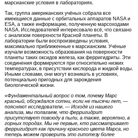
марсианские условия в лабораториях.
Так, группа американских учёных собрала все
имеющиеся данные с орбитальных аппаратов NASA и
ESA, а также информацию, полученную марсоходами
NASA. Исследователей интересовало всё, что связано
с анализом поверхности Красной планеты. В
лаборатории были воспроизведены условия,
максимально приближенные к марсианским. Учёные
изучали возможность образования на поверхности
планеты таких оксидов железа, как ферригидриты. Эти
соединения формируются при относительно низких
температурах, в присутствии кислорода и жидкой воды.
Иными словами, они могут возникать в условиях,
потенциально пригодных для зарождения
биологической жизни.
«
Фундаментальный вопрос о том, почему Марс
красный, обсуждался сотни, если не тысячи лет,
—
поясняют исследователи. —
Исходя из нашего
анализа, мы полагаем, что ферригидрит
присутствует повсюду в пыли, а также, вероятно, в
горных породах. Мы не первые, кто рассматривает
ферригидрит как причину красного цвета Марса, но
теперь можем проверить это гипотезу более