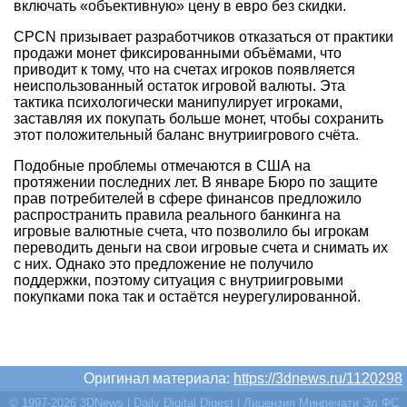
включать «объективную» цену в евро без скидки.
CPCN призывает разработчиков отказаться от практики
продажи монет фиксированными объёмами, что
приводит к тому, что на счетах игроков появляется
неиспользованный остаток игровой валюты. Эта
тактика психологически манипулирует игроками,
заставляя их покупать больше монет, чтобы сохранить
этот положительный баланс внутриигрового счёта.
Подобные проблемы отмечаются в США на
протяжении последних лет. В январе Бюро по защите
прав потребителей в сфере финансов предложило
распространить правила реального банкинга на
игровые валютные счета, что позволило бы игрокам
переводить деньги на свои игровые счета и снимать их
с них. Однако это предложение не получило
поддержки, поэтому ситуация с внутриигровыми
покупками пока так и остаётся неурегулированной.
Оригинал материала:
https://3dnews.ru/1120298
© 1997-2026 3DNews | Daily Digital Digest | Лицензия Минпечати Эл ФС