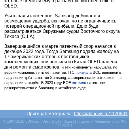
которые помогли ему в разработке дисплеев micro-
OLED.
Учитывая изложенное, Samsung добивается
возмещения ущерба, включая, но не ограничиваясь,
потерей операционной прибыли. Дело будет
рассматриваться Окружным судом Восточного округа
Техаса (США).
Завершившийся в марте патентный спор начался в
декабре 2022 года. Тогда Samsung подала жалобу на
17 американских оптовых поставщиков
комплектующих: они ввозили из Китая OLED-панели
для ремонта смартфонов
, и эти компоненты нарушали, по
версии компании, пять её патентов. ITC
признала
BOE виновной в
нарушении трёх патентов Samsung, а американских оптовиков — в
нарушении четырёх. В 2023 году BOE
затеяла
патентное
разбирательство с Samsung в китайском суде.
Оригинал материала:
https://3dnews.ru/1120831
© 1997-2026 3DNews | Daily Digital Digest | Лицензия Минпечати Эл ФС
77-22224