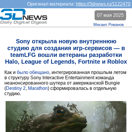
Оригинал материала:
https://3dnews.ru/1122470
07 мая 2025
Михаил Романов
Sony открыла новую внутреннюю
студию для создания игр-сервисов — в
teamLFG вошли ветераны разработки
Halo, League of Legends, Fortnite и Roblox
Как и
было обещано
, интегрированная прошлым летом
в структуру Sony Interactive Entertainment команда
неанонсированного шутера от американской Bungie
(
Destiny 2
,
Marathon
) сформировалась в отдельную
студию.