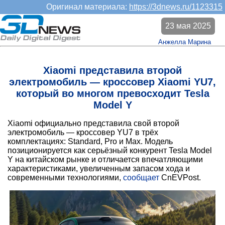
Оригинал материала:
https://3dnews.ru/1123315
23 мая 2025
Анжелла Марина
Xiaomi представила второй
электромобиль — кроссовер Xiaomi YU7,
который во многом превосходит Tesla
Model Y
Xiaomi официально представила свой второй
электромобиль — кроссовер YU7 в трёх
комплектациях: Standard, Pro и Max. Модель
позиционируется как серьёзный конкурент Tesla Model
Y на китайском рынке и отличается впечатляющими
характеристиками, увеличенным запасом хода и
современными технологиями,
сообщает
CnEVPost.