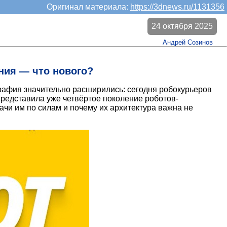
Оригинал материала:
https://3dnews.ru/1131356
24 октября 2025
Андрей Созинов
ния — что нового?
графия значительно расширились: сегодня робокурьеров
представила уже четвёртое поколение роботов-
чи им по силам и почему их архитектура важна не