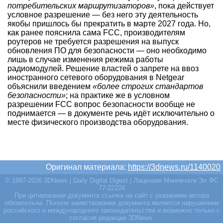
потребительских маршрутизаторов»
, пока действует
условное разрешение — без него эту деятельность
якобы пришлось бы прекратить в марте 2027 года. Но,
как ранее пояснила сама FCC, производителям
роутеров не требуется разрешения на выпуск
обновления ПО для безопасности — оно необходимо
лишь в случае изменения режима работы
радиомодулей. Решение властей о запрете на ввоз
иностранного сетевого оборудования в Netgear
объяснили введением
«более строгих стандартов
безопасности»
; на практике же в условном
разрешении FCC вопрос безопасности вообще не
поднимается — в документе речь идёт исключительно о
месте физического производства оборудования.
Оригинал материала:
https://3dnews.ru/1140020
© 1997-2026 3DNews | Daily Digital Digest | Лицензия Минпечати Эл ФС
77-22224
При цитировании документа ссылка на сайт с указанием автора
обязательна. Полное заимствование документа является нарушением
российского и международного законодательства и возможно только с
согласия редакции 3DNews.