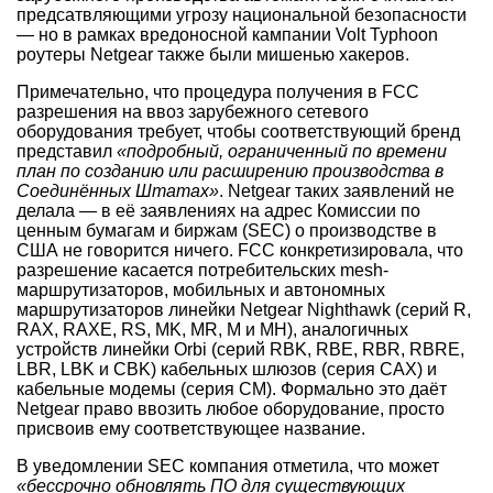
предсатвляющими угрозу национальной безопасности
— но в рамках вредоносной кампании Volt Typhoon
роутеры Netgear также были мишенью хакеров.
Примечательно, что процедура получения в FCC
разрешения на ввоз зарубежного сетевого
оборудования требует, чтобы соответствующий бренд
представил
«подробный, ограниченный по времени
план по созданию или расширению производства в
Соединённых Штатах»
. Netgear таких заявлений не
делала — в её заявлениях на адрес Комиссии по
ценным бумагам и биржам (SEC) о производстве в
США не говорится ничего. FCC конкретизировала, что
разрешение касается потребительских mesh-
маршрутизаторов, мобильных и автономных
маршрутизаторов линейки Netgear Nighthawk (серий R,
RAX, RAXE, RS, MK, MR, M и MH), аналогичных
устройств линейки Orbi (серий RBK, RBE, RBR, RBRE,
LBR, LBK и CBK) кабельных шлюзов (серия CAX) и
кабельные модемы (серия CM). Формально это даёт
Netgear право ввозить любое оборудование, просто
присвоив ему соответствующее название.
В уведомлении SEC компания отметила, что может
«бессрочно обновлять ПО для существующих