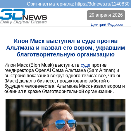
Оригинал материала:
https://3dnews.ru/1140830
29 апреля 2026
Дмитрий Федоров
Илон Маск выступил в суде против
Альтмана и назвал его вором, укравшим
благотворительную организацию
Илон Маск (Elon Musk) выступил в
суде
против
гендиректора OpenAI Сэма Альтмана (Sam Altman) и
выстроил показания вокруг одного тезиса: всё, что он
(Маск) делал в бизнесе, продиктовано заботой о
будущем человечества. Альтмана Маск назвал вором и
обвинил в краже благотворительной организации.