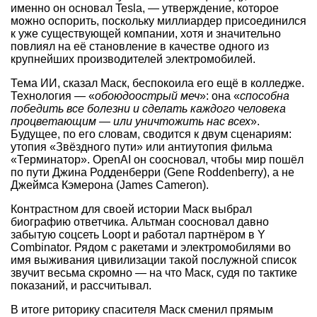
именно он основал Tesla, — утверждение, которое
можно оспорить, поскольку миллиардер присоединился
к уже существующей компании, хотя и значительно
повлиял на её становление в качестве одного из
крупнейших производителей электромобилей.
Тема ИИ, сказал Маск, беспокоила его ещё в колледже.
Технология — «
обоюдоострый меч
»: она «
способна
победить все болезни и сделать каждого человека
процветающим — или уничтожить нас всех
».
Будущее, по его словам, сводится к двум сценариям:
утопия «Звёздного пути» или антиутопия фильма
«Терминатор». OpenAI он соосновал, чтобы мир пошёл
по пути Джина Родденберри (Gene Roddenberry), а не
Джеймса Кэмерона (James Cameron).
Контрастном для своей истории Маск выбрал
биографию ответчика. Альтман соосновал давно
забытую соцсеть Loopt и работал партнёром в Y
Combinator. Рядом с ракетами и электромобилями во
имя выживания цивилизации такой послужной список
звучит весьма скромно — на что Маск, судя по тактике
показаний, и рассчитывал.
В итоге риторику спасителя Маск сменил прямым