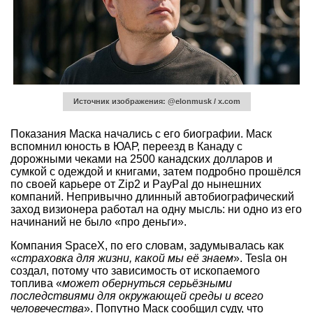
Источник изображения: @elonmusk / x.com
Показания Маска начались с его биографии. Маск
вспомнил юность в ЮАР, переезд в Канаду с
дорожными чеками на 2500 канадских долларов и
сумкой с одеждой и книгами, затем подробно прошёлся
по своей карьере от Zip2 и PayPal до нынешних
компаний. Непривычно длинный автобиографический
заход визионера работал на одну мысль: ни одно из его
начинаний не было «про деньги».
Компания SpaceX, по его словам, задумывалась как
«
страховка для жизни, какой мы её знаем
». Tesla он
создал, потому что зависимость от ископаемого
топлива «
может обернуться серьёзными
последствиями для окружающей среды и всего
человечества
». Попутно Маск сообщил суду, что