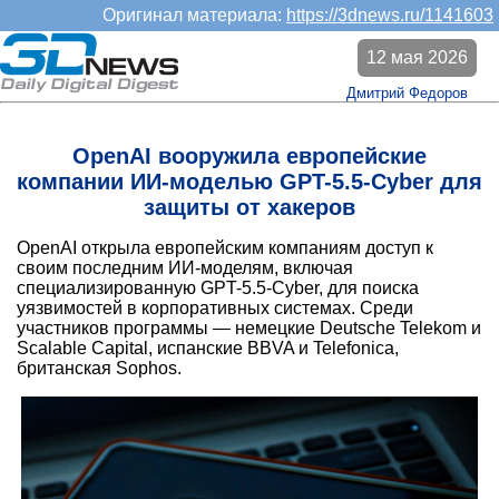
Оригинал материала:
https://3dnews.ru/1141603
12 мая 2026
Дмитрий Федоров
OpenAI вооружила европейские
компании ИИ-моделью GPT-5.5-Cyber для
защиты от хакеров
OpenAI открыла европейским компаниям доступ к
своим последним ИИ-моделям, включая
специализированную GPT-5.5-Cyber, для поиска
уязвимостей в корпоративных системах. Среди
участников программы — немецкие Deutsche Telekom и
Scalable Capital, испанские BBVA и Telefonica,
британская Sophos.