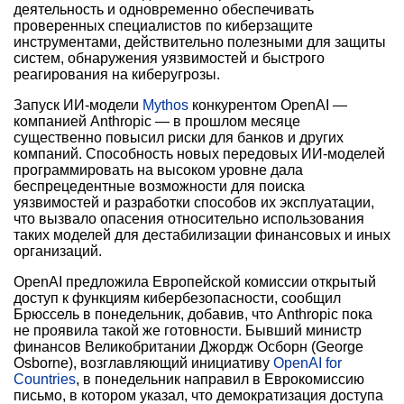
деятельность и одновременно обеспечивать
проверенных специалистов по киберзащите
инструментами, действительно полезными для защиты
систем, обнаружения уязвимостей и быстрого
реагирования на киберугрозы.
Запуск ИИ-модели
Mythos
конкурентом OpenAI —
компанией Anthropic — в прошлом месяце
существенно повысил риски для банков и других
компаний. Способность новых передовых ИИ-моделей
программировать на высоком уровне дала
беспрецедентные возможности для поиска
уязвимостей и разработки способов их эксплуатации,
что вызвало опасения относительно использования
таких моделей для дестабилизации финансовых и иных
организаций.
OpenAI предложила Европейской комиссии открытый
доступ к функциям кибербезопасности, сообщил
Брюссель в понедельник, добавив, что Anthropic пока
не проявила такой же готовности. Бывший министр
финансов Великобритании Джордж Осборн (George
Osborne), возглавляющий инициативу
OpenAI for
Countries
, в понедельник направил в Еврокомиссию
письмо, в котором указал, что демократизация доступа