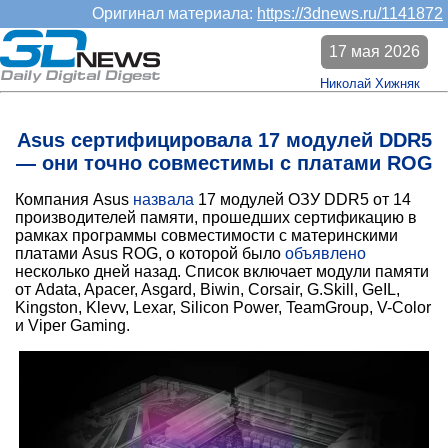
Оригинал материала:
https://3dnews.ru/1141872
17 мая 2026
Николай Хижняк
Asus сертифицировала 17 модулей DDR5
— они точно совместимы с платами ROG
Компания Asus
назвала
17 модулей ОЗУ DDR5 от 14
производителей памяти, прошедших сертификацию в
рамках программы совместимости с материнскими
платами Asus ROG, о которой было
объявлено
несколько дней назад. Список включает модули памяти
от Adata, Apacer, Asgard, Biwin, Corsair, G.Skill, GeIL,
Kingston, Klevv, Lexar, Silicon Power, TeamGroup, V-Color
и Viper Gaming.