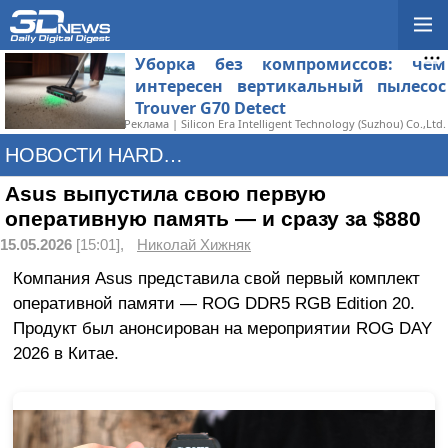
Уборка без компромиссов: чем
интересен вертикальный пылесос
Trouver G70 Detect
Реклама | Silicon Era Intelligent Technology (Suzhou) Co.,Ltd.
НОВОСТИ HARDWARE
Asus выпустила свою первую
оперативную память — и сразу за $880
15.05.2026
[15:01],
Николай Хижняк
Компания Asus представила свой первый комплект
оперативной памяти — ROG DDR5 RGB Edition 20.
Продукт был анонсирован на мероприятии ROG DAY
2026 в Китае.