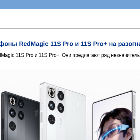
ны RedMagic 11S Pro и 11S Pro+ на разогна
Magic 11S Pro и 11S Pro+. Они предлагают ряд незначите