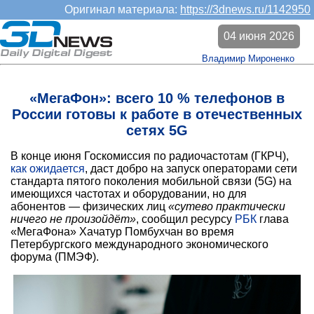
Оригинал материала:
https://3dnews.ru/1142950
04 июня 2026
Владимир Мироненко
«МегаФон»: всего 10 % телефонов в
России готовы к работе в отечественных
сетях 5G
В конце июня Госкомиссия по радиочастотам (ГКРЧ),
как ожидается
, даст добро на запуск операторами сети
стандарта пятого поколения мобильной связи (5G) на
имеющихся частотах и оборудовании, но для
абонентов — физических лиц
«сутево практически
ничего не произойдёт»
, сообщил ресурсу
РБК
глава
«МегаФона» Хачатур Помбухчан во время
Петербургского международного экономического
форума (ПМЭФ).