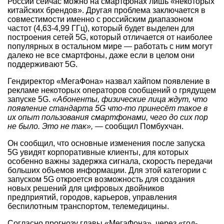
России сейчас можно на смартфонах лишь «некоторых
китайских брендов». Другая проблема заключается в
совместимости именно с российским диапазоном
частот (4,63-4,99 ГГц), который будет выделен для
построения сетей 5G, который отличается от наиболее
популярных в остальном мире — работать с ним могут
далеко не все смартфоны, даже если в целом они
поддерживают 5G.
Гендиректор «МегаФона» назвал хайпом появление в
рекламе некоторых операторов сообщений о грядущем
запуске 5G.
«Абоненты, физические лица ждут, что
появление стандарта 5G что-то принесёт такое в
их опыт пользования смартфонами, чего до сих пор
не было. Это не так»,
— сообщил Помбухчан.
Он сообщил, что основные изменения после запуска
5G увидят корпоративные клиенты, для которых
особенно важны задержка сигнала, скорость передачи
больших объемов информации. Для этой категории с
запуском 5G откроется возможность для создания
новых решений для цифровых двойников
предприятий, городов, карьеров, управления
беспилотным транспортом, телемедицины.
Согласно прогнозу главы «МегаФона», через «год-