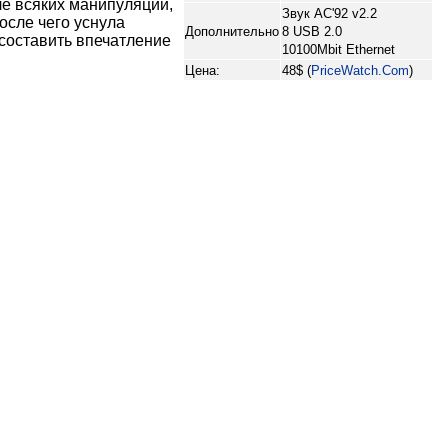
ле всяких манипуляций,
Звук AC'92 v2.2
осле чего уснула
Дополнительно
8 USB 2.0
 составить впечатление
10100Mbit Ethernet
Цена:
48$ (
PriceWatch.Com
)