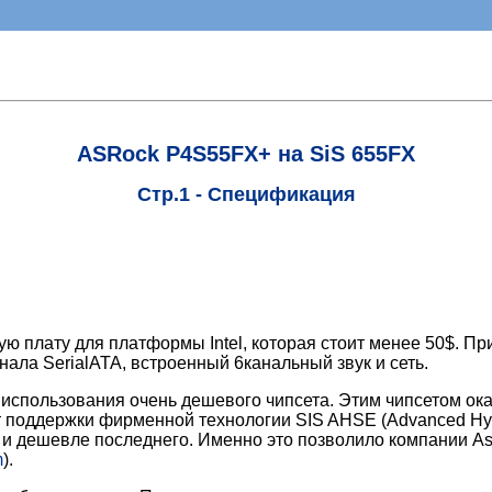
ASRock P4S55FX+ на SiS 655FX
Стр.1 - Спецификация
 плату для платформы Intel, которая стоит менее 50$. Пр
нала SerialATA, встроенный 6канальный звук и сеть.
е использования очень дешевого чипсета. Этим чипсетом ок
т поддержки фирменной технологии SIS AHSE (Advanced Hyp
 и дешевле последнего. Именно это позволило компании As
m
).