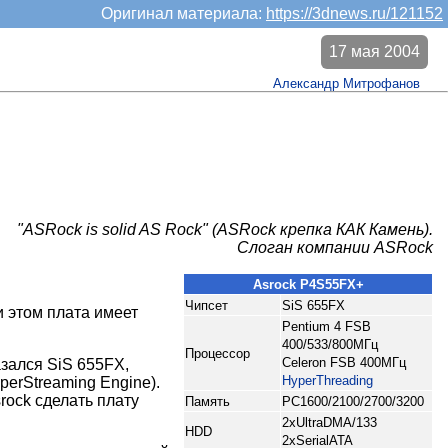
Оригинал материала:
https://3dnews.ru/121152
17 мая 2004
Александр Митрофанов
"ASRock is solid AS Rock" (ASRock крепка КАК Камень).
Слоган компании ASRock
Asrock P4S55FX+
Чипсет
SiS 655FX
и этом плата имеет
Pentium 4 FSB
400/533/800МГц
Процессор
Celeron FSB 400МГц
азался SiS 655FX,
HyperThreading
erStreaming Engine).
rock сделать плату
Память
PC1600/2100/2700/3200
2xUltraDMA/133
HDD
2xSerialATA