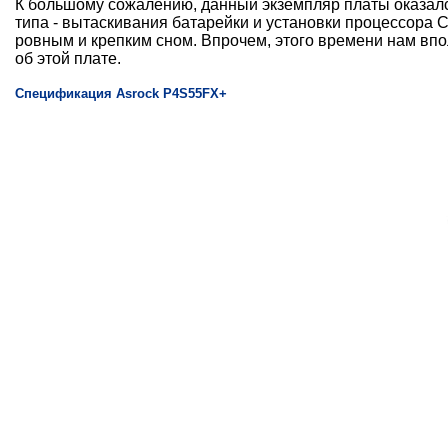
К большому сожалению, данный экземпляр платы оказалс
типа - вытаскивания батарейки и установки процессора Ce
ровным и крепким сном. Впрочем, этого времени нам впо
об этой плате.
Спецификация Asrock P4S55FX+