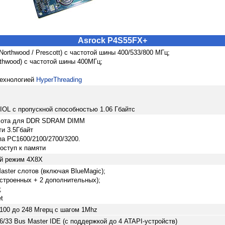
Asrock P4S55FX+
 / Northwood / Prescott) с частотой шины 400/533/800 МГц;
Northwood) с частотой шины 400МГц;
технологией
HyperThreading
IOL с пропускной способностью 1.06 Гбайтс
 слота для DDR SDRAM DIMM
и 3.5Гбайт
па PC1600/2100/2700/3200.
оступ к памяти
й режим 4X8X
aster слотов (включая BlueMagic);
встроенных + 2 дополнительных);
;
t
 100 до 248 Мгерц с шагом 1Mhz
66/33 Bus Master IDE (с поддержкой до 4 ATAPI-устройств)