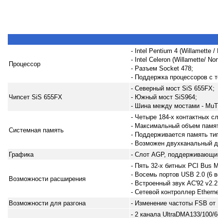
- Intel Pentium 4 (Willamette
- Intel Celeron (Willamette/ 
Процессор
- Разъем Socket 478;
- Поддержка процессоров с 
- Северный мост SiS 655FX;
Чипсет SiS 655FX
- Южный мост SiS964;
- Шина между мостами - MuT
- Четыре 184-х контактных
- Максимальный объем памят
Системная память
- Поддерживается память ти
- Возможен двухканальный д
Графика
- Слот AGP, поддерживающи
- Пять 32-х битных PCI Bus M
- Восемь портов USB 2.0 (6 
Возможности расширения
- Встроенный звук AC'92 v2.2
- Сетевой контроллер Etherne
Возможности для разгона
- Изменение частоты FSB от
- 2 канала UltraDMA133/100/