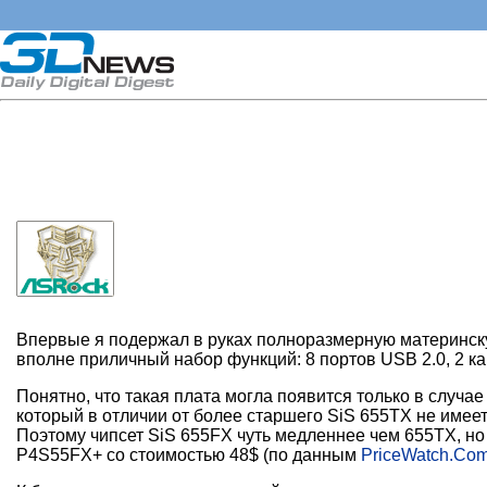
Впервые я подержал в руках полноразмерную материнскую
вполне приличный набор функций: 8 портов USB 2.0, 2 ка
Понятно, что такая плата могла появится только в случа
который в отличии от более старшего SiS 655TX не имее
Поэтому чипсет SiS 655FX чуть медленнее чем 655TX, но
P4S55FX+ со стоимостью 48$ (по данным
PriceWatch.Co