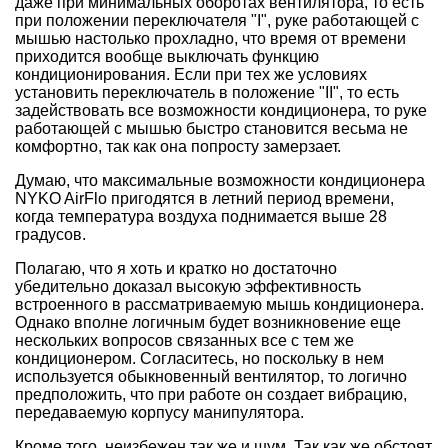
даже при минимальных оборотах вентилятора, то есть
при положении переключателя "I", руке работающей с
мышью настолько прохладно, что время от времени
приходится вообще выключать функцию
кондиционирования. Если при тех же условиях
установить переключатель в положение "II", то есть
задействовать все возможности кондиционера, то руке
работающей с мышью быстро становится весьма не
комфортно, так как она попросту замерзает.
Думаю, что максимальные возможности кондиционера
NYKO AirFlo пригодятся в летний период времени,
когда температура воздуха поднимается выше 28
градусов.
Полагаю, что я хоть и кратко но достаточно
убедительно доказал высокую эффективность
встроенного в рассматриваемую мышь кондиционера.
Однако вполне логичным будет возникновение еще
нескольких вопросов связанных все с тем же
кондиционером. Согласитесь, но поскольку в нем
используется обыкновенный вентилятор, то логично
предположить, что при работе он создает вибрацию,
передаваемую корпусу манипулятора.
Кроме того, неизбежен так же и шум. Так как же обстоят