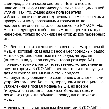
светодиода оптической системы. Чем-то все это
напоминает некую мистическую печь с тлеющими в ней
углями. Так что, думаю даже пользователи
избалованные всякими подсвечивающимися колесами
прокрутки и полупрозрачными корпусами, по
достоинству оценят загадочное свечение NYKO AirFlo.
А вот следующую особенность мыши оценить смогут,
наверное, только поклонники некоторых компьютерных
игр.
Особенность эта заключается в весе рассматриваемой
мышки, который сравним с весом беспроводных радио
мышек с установленными в них аккумуляторами
(имеется в виду пара аккумуляторов размера AA).
Причиной тому является, естественно, установленный
внутри корпуса NYKO AirFlo вентилятор и конструкция
для его крепления. Именно это и придает
манипулятору больший по сравнению с аналогичными
устройствами вес. Конечно, перед нами не специально
утяжеленная игровая модель мыши, но все же
"игрунам" она должна нравиться больше, нежели
легкая как пушинка обычная проводная оптическая
мышь.
Надеюсь, что с уникальными функциями NYKO AirFlo