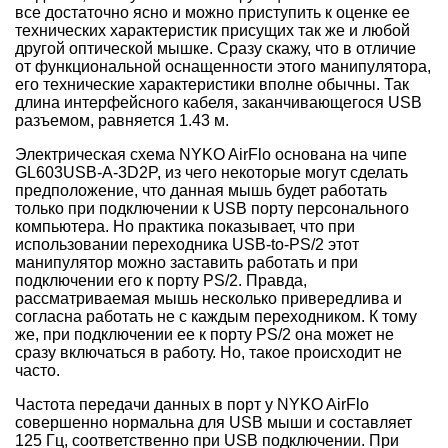
все достаточно ясно и можно приступить к оценке ее
технических характеристик присущих так же и любой
другой оптической мышке. Сразу скажу, что в отличие
от функциональной оснащенности этого манипулятора,
его технические характеристики вполне обычны. Так
длина интерфейсного кабеля, заканчивающегося USB
разъемом, равняется 1.43 м.
Электрическая схема NYKO AirFlo основана на чипе
GL603USB-A-3D2P, из чего некоторые могут сделать
предположение, что данная мышь будет работать
только при подключении к USB порту персонального
компьютера. Но практика показывает, что при
использовании переходника USB-to-PS/2 этот
манипулятор можно заставить работать и при
подключении его к порту PS/2. Правда,
рассматриваемая мышь несколько привередлива и
согласна работать не с каждым переходником. К тому
же, при подключении ее к порту PS/2 она может не
сразу включаться в работу. Но, такое происходит не
часто.
Частота передачи данных в порт у NYKO AirFlo
совершенно нормальна для USB мыши и составляет
125 Гц, соответственно при USB подключении. При