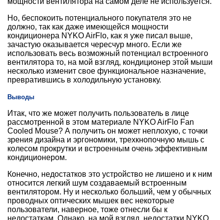
мощности вентилятора на самом деле не используется.
Но, беспокоить потенциального покупателя это не
должно, так как даже имеющейся мощности
кондиционера NYKO AirFlo, как я уже писал выше,
зачастую оказывается чересчур много. Если же
использовать весь возможный потенциал встроенного
вентилятора то, на мой взгляд, кондиционер этой мыши
несколько изменит свое функциональное назначение,
превратившись в холодильную установку.
Выводы
Итак, что же может получить пользователь в лице
рассмотренной в этом материале NYKO AirFlo Fan
Cooled Mouse? А получить он может неплохую, с точки
зрения дизайна и эргономики, трехкнопочную мышь с
колесом прокрутки и встроенным очень эффективным
кондиционером.
Конечно, недостатков это устройство не лишено и к ним
относится легкий шум создаваемый встроенным
вентилятором. Ну и несколько больший, чем у обычных
проводных оптических мышек вес некоторые
пользователи, наверное, тоже отнесли бы к
недостаткам. Однако, на мой взгляд, недостатки NYKO