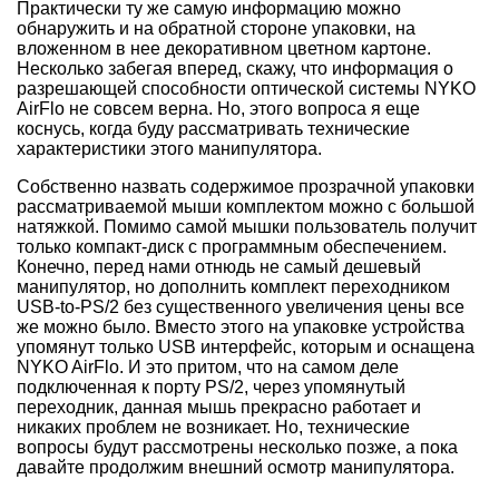
Практически ту же самую информацию можно
обнаружить и на обратной стороне упаковки, на
вложенном в нее декоративном цветном картоне.
Несколько забегая вперед, скажу, что информация о
разрешающей способности оптической системы NYKO
AirFlo не совсем верна. Но, этого вопроса я еще
коснусь, когда буду рассматривать технические
характеристики этого манипулятора.
Собственно назвать содержимое прозрачной упаковки
рассматриваемой мыши комплектом можно с большой
натяжкой. Помимо самой мышки пользователь получит
только компакт-диск с программным обеспечением.
Конечно, перед нами отнюдь не самый дешевый
манипулятор, но дополнить комплект переходником
USB-to-PS/2 без существенного увеличения цены все
же можно было. Вместо этого на упаковке устройства
упомянут только USB интерфейс, которым и оснащена
NYKO AirFlo. И это притом, что на самом деле
подключенная к порту PS/2, через упомянутый
переходник, данная мышь прекрасно работает и
никаких проблем не возникает. Но, технические
вопросы будут рассмотрены несколько позже, а пока
давайте продолжим внешний осмотр манипулятора.