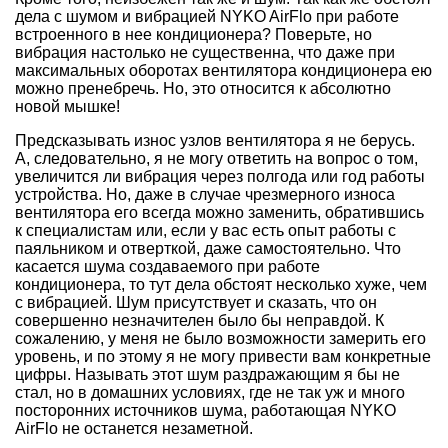
дела с шумом и вибрацией NYKO AirFlo при работе
встроенного в нее кондиционера? Поверьте, но
вибрация настолько не существенна, что даже при
максимальных оборотах вентилятора кондиционера ею
можно пренебречь. Но, это относится к абсолютно
новой мышке!
Предсказывать износ узлов вентилятора я не берусь.
А, следовательно, я не могу ответить на вопрос о том,
увеличится ли вибрация через полгода или год работы
устройства. Но, даже в случае чрезмерного износа
вентилятора его всегда можно заменить, обратившись
к специалистам или, если у вас есть опыт работы с
паяльником и отверткой, даже самостоятельно. Что
касается шума создаваемого при работе
кондиционера, то тут дела обстоят несколько хуже, чем
с вибрацией. Шум присутствует и сказать, что он
совершенно незначителен было бы неправдой. К
сожалению, у меня не было возможности замерить его
уровень, и по этому я не могу привести вам конкретные
цифры. Называть этот шум раздражающим я бы не
стал, но в домашних условиях, где не так уж и много
посторонних источников шума, работающая NYKO
AirFlo не останется незаметной.