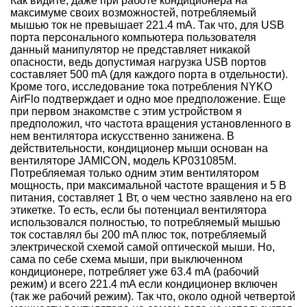
Как видите, даже при работе кондиционера на
максимуме своих возможностей, потребляемый
мышью ток не превышает 221.4 mA. Так что, для USB
порта персонального компьютера пользователя
данный манипулятор не представляет никакой
опасности, ведь допустимая нагрузка USB портов
составляет 500 mA (для каждого порта в отдельности).
Кроме того, исследование тока потребления NYKO
AirFlo подтверждает и одно мое предположение. Еще
при первом знакомстве с этим устройством я
предположил, что частота вращения установленного в
нем вентилятора искусственно занижена. В
действительности, кондиционер мыши основан на
вентиляторе JAMICON, модель KP031085M.
Потребляемая только одним этим вентилятором
мощность, при максимальной частоте вращения и 5 В
питания, составляет 1 Вт, о чем честно заявлено на его
этикетке. То есть, если бы потенциал вентилятора
использовался полностью, то потребляемый мышью
ток составлял бы 200 mA плюс ток, потребляемый
электрической схемой самой оптической мыши. Но,
сама по себе схема мыши, при выключенном
кондиционере, потребляет уже 63.4 mA (рабочий
режим) и всего 221.4 mA если кондиционер включен
(так же рабочий режим). Так что, около одной четвертой