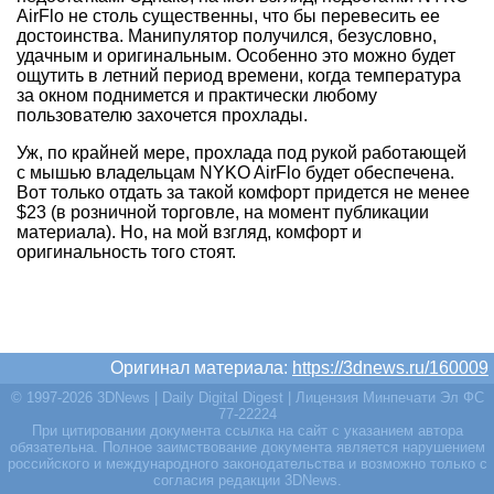
AirFlo не столь существенны, что бы перевесить ее
достоинства. Манипулятор получился, безусловно,
удачным и оригинальным. Особенно это можно будет
ощутить в летний период времени, когда температура
за окном поднимется и практически любому
пользователю захочется прохлады.
Уж, по крайней мере, прохлада под рукой работающей
с мышью владельцам NYKO AirFlo будет обеспечена.
Вот только отдать за такой комфорт придется не менее
$23 (в розничной торговле, на момент публикации
материала). Но, на мой взгляд, комфорт и
оригинальность того стоят.
Оригинал материала:
https://3dnews.ru/160009
© 1997-2026 3DNews | Daily Digital Digest | Лицензия Минпечати Эл ФС
77-22224
При цитировании документа ссылка на сайт с указанием автора
обязательна. Полное заимствование документа является нарушением
российского и международного законодательства и возможно только с
согласия редакции 3DNews.