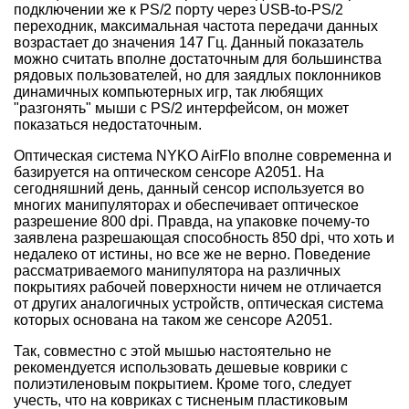
подключении же к PS/2 порту через USB-to-PS/2
переходник, максимальная частота передачи данных
возрастает до значения 147 Гц. Данный показатель
можно считать вполне достаточным для большинства
рядовых пользователей, но для заядлых поклонников
динамичных компьютерных игр, так любящих
"разгонять" мыши с PS/2 интерфейсом, он может
показаться недостаточным.
Оптическая система NYKO AirFlo вполне современна и
базируется на оптическом сенсоре A2051. На
сегодняшний день, данный сенсор используется во
многих манипуляторах и обеспечивает оптическое
разрешение 800 dpi. Правда, на упаковке почему-то
заявлена разрешающая способность 850 dpi, что хоть и
недалеко от истины, но все же не верно. Поведение
рассматриваемого манипулятора на различных
покрытиях рабочей поверхности ничем не отличается
от других аналогичных устройств, оптическая система
которых основана на таком же сенсоре A2051.
Так, совместно с этой мышью настоятельно не
рекомендуется использовать дешевые коврики с
полиэтиленовым покрытием. Кроме того, следует
учесть, что на ковриках с тисненым пластиковым