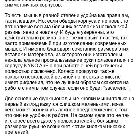
симметричных корпусов.
То есть, мышь в равной степени удобна как правшам,
так и левшам. Но, если обводы корпуса и не новы, то
вот наличие весьма больших вставок из нескользкой
резины явно в новинку. И будьте уверенны, это
действительно резина, а не "резиновый" пластик, так
часто применяемый при изготовлении современных
мышек. И именно благодаря сочетанию размера этих
вставок и материала, из которого они изготовлены,
нежелательное проскальзывание руки пользователя по
корпусу NYKO AirFlo при работе с ней практически
полностью исключено. Колесо прокрутки так же
покрыто нескользкой резиной но, к сожалению, не
имеет рифления, что не лучшим образом скажется на
работе с ним в том случае, если оно будет "засалено".
Две основные функциональные кнопки мыши только на
первый взгляд кажутся слишком маленькими, из-за
чего может возникнуть ложное предположение о том,
что они не удобны в работе. На самом деле это не так
и, скорее всего даже у пользователей с большим
размером руки не возникнет к этим кнопкам никаких
претензий.