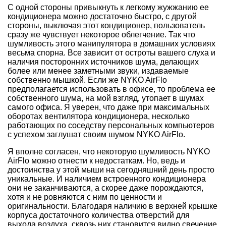
С одной стороны привыкнуть к легкому жужжанию ее
кондиционера можно достаточно быстро, с другой
стороны, выключая этот кондиционер, пользователь
сразу же чувствует некоторое облегчение. Так что
шумливость этого манипулятора в домашних условиях
весьма спорна. Все зависит от остроты вашего слуха и
наличия посторонних источников шума, делающих
более или менее заметными звуки, издаваемые
собственно мышкой. Если же NYKO AirFlo
предполагается использовать в офисе, то проблема ее
собственного шума, на мой взгляд, утопает в шумах
самого офиса. Я уверен, что даже при максимальных
оборотах вентилятора кондиционера, несколько
работающих по соседству персональных компьютеров
с успехом заглушат своим шумом NYKO AirFlo.
Я вполне согласен, что некоторую шумливость NYKO
AirFlo можно отнести к недостаткам. Но, ведь и
достоинства у этой мыши на сегодняшний день просто
уникальные. И наличием встроенного кондиционера
они не заканчиваются, а скорее даже порождаются,
хотя и не ровняются с ним по ценности и
оригинальности. Благодаря наличию в верхней крышке
корпуса достаточного количества отверстий для
выхода воздуха, сквозь них становится видно свечение