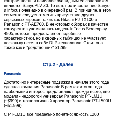
контрастности, и наиболее очевидным ее соперником
является SanyoPLV-Z3. То есть противостояние Sanyo
и Infocus очевидно в очередной раз. В принципе, в этом
сегменте следует отметить присутствие других
серьезных игроков, таких как Hitachi PJ-TX100 и
Panasonic PT-AE700. В некоторых обзорах в качестве
конкурентов упоминалась модель InFocus Screenplay
4805, которая предоставляет подобные
характеристики, но в сводных таблицах не участвует,
поскольку несет в себе DLP-технологию. Стоит она
также как и "родственник" $1299.
Стр.2 - Далее
Panasonic
Достаточно интересные подвижки в начале этого года
сделала компания Panasonic.В рамках итогов года
наибольший интерес представляют, прежде всего, две
модели - недорогой универсал Panasonic PT-LM1U
(~$999) и технологичный проектор Panasonic PT-L500U
(~$1.999).
С PT-LM1U все предельно понятно: яркость 1200