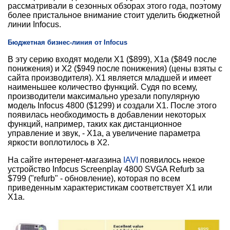
рассматривали в сезонных обзорах этого года, поэтому
более пристальное внимание стоит уделить бюджетной
линии Infocus.
Бюджетная бизнес-линия от Infocus
В эту серию входят модели Х1 ($899), Х1а ($849 после
понижения) и Х2 ($949 после понижения) (цены взяты с
сайта производителя). Х1 является младшей и имеет
наименьшее количество функций. Судя по всему,
производители максимально урезали популярную
модель Infocus 4800 ($1299) и создали Х1. После этого
появилась необходимость в добавлении некоторых
функций, например, таких как дистанционное
управление и звук, - Х1а, а увеличение параметра
яркости воплотилось в Х2.
На сайте интеренет-магазина
IAVI
появилось некое
устройство Infocus Screenplay 4800 SVGA Refurb за
$799 ("refurb" - обновление), которая по всем
приведенным характеристикам соответствует Х1 или
Х1а.