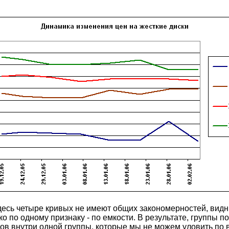
десь четыре кривых не имеют общих закономерностей, видны
о по одному признаку - по емкости. В результате, группы 
аков внутри одной группы, которые мы не можем уловить п