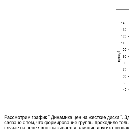
Рассмотрим график " Динамика цен на жесткие диски ". З
связано с тем, что формирование группы проходило тольк
случае на цене явно сказывается влияние других призн