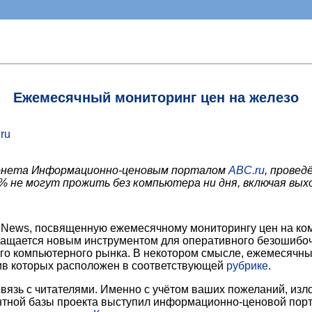
Ежемесячный мониторинг цен на железо
ru
ернета Информационно-ценовым порталом
ABC.ru
, провед
% не могут прожить без компьютера ни дня, включая вых
DNews, посвященную ежемесячному мониторингу цен на ком
ащается новым инструментом для оперативного безошибочн
го компьютерного рынка. В некотором смысле, ежемесячн
хив которых расположен в соответствующей
рубрике
.
связь с читателями. Именно с учётом ваших пожеланий, из
ментной базы проекта выступил информационно-ценовой пор