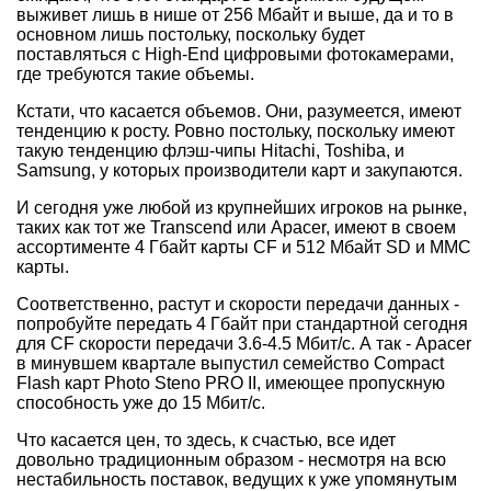
выживет лишь в нише от 256 Мбайт и выше, да и то в
основном лишь постольку, поскольку будет
поставляться с High-End цифровыми фотокамерами,
где требуются такие объемы.
Кстати, что касается объемов. Они, разумеется, имеют
тенденцию к росту. Ровно постольку, поскольку имеют
такую тенденцию флэш-чипы Hitachi, Toshiba, и
Samsung, у которых производители карт и закупаются.
И сегодня уже любой из крупнейших игроков на рынке,
таких как тот же Transcend или Apacer, имеют в своем
ассортименте 4 Гбайт карты CF и 512 Мбайт SD и MMC
карты.
Соответственно, растут и скорости передачи данных -
попробуйте передать 4 Гбайт при стандартной сегодня
для CF скорости передачи 3.6-4.5 Мбит/с. А так - Apacer
в минувшем квартале выпустил семейство Compact
Flash карт Photo Steno PRO II, имеющее пропускную
способность уже до 15 Мбит/с.
Что касается цен, то здесь, к счастью, все идет
довольно традиционным образом - несмотря на всю
нестабильность поставок, ведущих к уже упомянутым