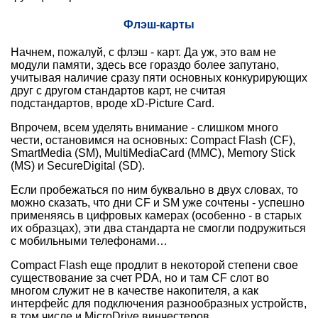
Флэш-карты
Начнем, пожалуй, с флэш - карт. Да уж, это вам не
модули памяти, здесь все гораздо более запутано,
учитывая наличие сразу пяти основных конкурирующих
друг с другом стандартов карт, не считая
подстандартов, вроде xD-Picture Card.
Впрочем, всем уделять внимание - слишком много
чести, остановимся на основных: Compact Flash (CF),
SmartMedia (SM), MultiMediaCard (MMC), Memory Stick
(MS) и SecureDigital (SD).
Если пробежаться по ним буквально в двух словах, то
можно сказать, что дни CF и SM уже сочтены - успешно
применяясь в цифровых камерах (особенно - в старых
их образцах), эти два стандарта не смогли подружиться
с мобильными телефонами…
Compact Flash еще продлит в некоторой степени свое
существование за счет PDA, но и там CF слот во
многом служит не в качестве накопителя, а как
интерфейс для подключения разнообразных устройств,
в том числе и MicroDrive винчестеров.