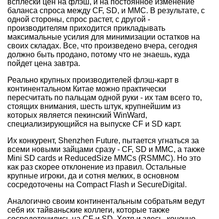
всплески цен на флэш, и на постоянное изменение
баланса спроса между CF, SD, и MMC. В результате, с
одной стороны, спрос растет, с другой -
производителям приходится прикладывать
максимальные усилия для минимизации остатков на
своих складах. Все, что произведено вчера, сегодня
должно быть продано, потому что не знаешь, куда
пойдет цена завтра.
Реально крупных производителей флэш-карт в
континентальном Китае можно практически
пересчитать по пальцам одной руки - их там всего то,
стоящих внимания, шесть штук, крупнейшим из
которых является пекинский WinWard,
специализирующийся на выпуске CF и SD карт.
Их конкурент, Shenzhen Future, пытается угнаться за
всеми новыми зайцами сразу - CF, SD и MMC, а также
Mini SD cards и ReducedSize MMCs (RSMMC). Но это
как раз скорее отклонение из правил. Остальные
крупные игроки, да и сотня мелких, в основном
сосредоточены на Compact Flash и SecureDigital.
Аналогично своим континентальным собратьям ведут
себя их тайваньские коллеги, которые также
сосредоточились на CF и SD. Хотя и здесь, конечно,