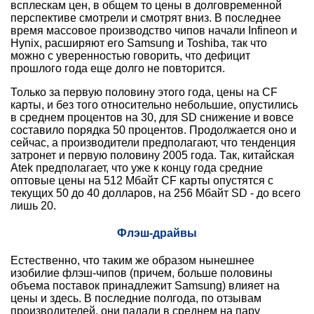
всплескам цен, в общем то цены в долговременной
перспективе смотрели и смотрят вниз. В последнее
время массовое производство чипов начали Infineon и
Hynix, расширяют его Samsung и Toshiba, так что
можно с уверенностью говорить, что дефицит
прошлого года еще долго не повторится.
Только за первую половину этого года, цены на CF
карты, и без того относительно небольшие, опустились
в среднем процентов на 30, для SD снижение и вовсе
составило порядка 50 процентов. Продолжается оно и
сейчас, а производители предполагают, что тенденция
затронет и первую половину 2005 года. Так, китайская
Atek предполагает, что уже к концу года средние
оптовые цены на 512 Мбайт CF карты опустятся с
текущих 50 до 40 долларов, на 256 Мбайт SD - до всего
лишь 20.
Флэш-драйвы
Естественно, что таким же образом нынешнее
изобилие флэш-чипов (причем, больше половины
объема поставок принадлежит Samsung) влияет на
цены и здесь. В последние полгода, по отзывам
производителей, они падали в среднем на пару