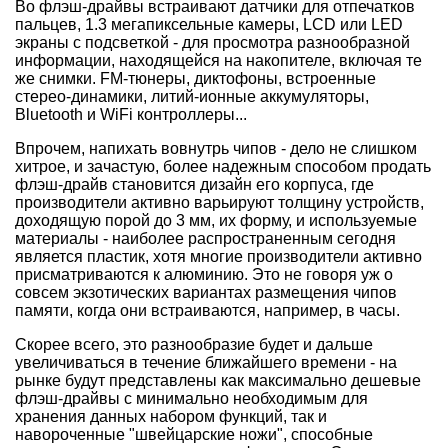
Во флэш-драйвы встраивают датчики для отпечатков
пальцев, 1.3 мегапиксельные камеры, LCD или LED
экраны с подсветкой - для просмотра разнообразной
информации, находящейся на накопителе, включая те
же снимки. FM-тюнеры, диктофоны, встроенные
стерео-динамики, литий-ионные аккумуляторы,
Bluetooth и WiFi контроллеры...
Впрочем, напихать вовнутрь чипов - дело не слишком
хитрое, и зачастую, более надежным способом продать
флэш-драйв становится дизайн его корпуса, где
производители активно варьируют толщину устройств,
доходящую порой до 3 мм, их форму, и используемые
материалы - наиболее распространенным сегодня
является пластик, хотя многие производители активно
присматриваются к алюминию. Это не говоря уж о
совсем экзотических вариантах размещения чипов
памяти, когда они встраиваются, например, в часы.
Скорее всего, это разнообразие будет и дальше
увеличиваться в течение ближайшего времени - на
рынке будут представлены как максимально дешевые
флэш-драйвы с минимально необходимым для
хранения данных набором функций, так и
навороченные "швейцарские ножи", способные