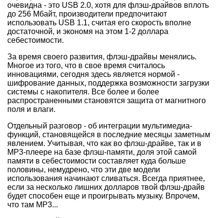
очевидна - это USB 2.0, хотя для флэш-драйвов вплоть
до 256 Мбайт, производители предпочитают
использовать USB 1.1, считая его скорость вполне
достаточной, и экономя на этом 1-2 доллара
себестоимости.
За время своего развития, флэш-драйвы менялись.
Многое из того, что в свое время считалось
инновациями, сегодня здесь является нормой -
шифрование данных, поддержка возможности загрузки
системы с накопителя. Все более и более
распространенными становятся защита от магнитного
поля и влаги.
Отдельный разговор - об интеграции мультимедиа-
функций, становящейся в последние месяцы заметным
явлением. Учитывая, что как во флэш-драйве, так и в
МР3-плеере на базе флэш-памяти, доля этой самой
памяти в себестоимости составляет куда больше
половины, немудрено, что эти две модели
использования начинают сливаться. Всегда приятнее,
если за несколько лишних долларов твой флэш-драйв
будет способен еще и проигрывать музыку. Впрочем,
что там МР3...