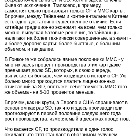
бывают исключения. Transcend, к примеру,
самостоятельно производит только CF и MMC карты.
Впрочем, между Тайванем и континентальным Китаем
есть одно, достаточно существенное отличие. Если
китайцы традиционно экономят на всем, чем только
можно, выпуская базовые решения, то тайваньцы
налегают на более технически совершенные, а значит -
и более дорогие карты: более быстрые, с большим
объемом, и так далее.
В Гонконге же собрались явные поклонники MMC - у
многих здесь процент производства этих карт даже
превышает долю SD, которых, в свою очередь,
выпускается больше, чем уходящих в историю CF. Уж
больно много приходится платить лицензионных
отчислений за SD, опять же, себестоимость MMC того
же объема - на 5-10 процентов меньше.
Впрочем, как ни крути, а Европа и США спрашивают в
основном как раз SD, так что и здесь производители
прогнозируют в первой половине следующего года
рост производства, измеряемый в десятках процентов.
Что касается CF, то производители в один голос
ожидают, что этот стандарт в обозримом будущем