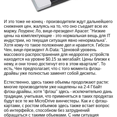
И это тоже не конец - производители ждут дальнейшего
снижения цен, жалуясь на то, что оно съедает всю их
маржу. Лоуренс Ло, вице-президент Apacer: "Низкие
цены на комплектующие - это нормальная вещь для IT
индустрии, но текущая ситуация явно ненормальна".
Хотя кому-то такое положение дел и нравится. Гибсон
Чен, вице-президент A-Data: "Ценовой уровень
массового распространения для недорогих устройств
находится на уровне $0.15 за мегабайт. Цены близки к
нему, и они точно достигнут его в этом квартале". То
есть, Чен предполагает, что с того момента флэш-
драйвы уже полностью заменят собой дискеты.
Естественно, здесь также объемы продолжают расти:
многие производители уже нацелены на 2-4 Гбайт
флэш-драйвы, хотя "флэш" здесь - исключительно дань
традиции, учитывая, что применяться в таких продуктах
будут все те же MicroDrive винчестеры. Как и с флэш-
картами, с ростом объемов здесь также встает вопрос
об интерфейсе, способном без затруднений
обращаться с такими объемами. С ним ситуация