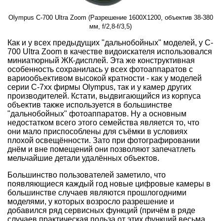
Olympus C-700 Ultra Zoom (Разрешение 1600X1200, объектив 38-380
мм, f/2,8-f/3,5)
Как и у всех предыдущих "дальнобойных" моделей, у C-
700 Ultra Zoom в качестве видоискателя использовался
миниатюрный ЖК-дисплей. Эта же конструктивная
особенность сохранилась у всех фотоаппаратов с
вариообъективом высокой кратности - как у моделей
серии C-7xx фирмы Olympus, так и у камер других
производителей. Кстати, выдвигающийся из корпуса
объектив также используется в большинстве
"дальнобойных" фотоаппаратов. Ну а основным
недостатком всего этого семейства является то, что
они мало приспособлены для съёмки в условиях
плохой освещённости. Зато при фотографировании
днём и вне помещений они позволяют запечатлеть
мельчайшие детали удалённых объектов.
Большинство пользователей заметило, что
появляющиеся каждый год новые цифровые камеры в
большинстве случаев являются прошлогодними
моделями, у которых возросло разрешение и
добавился ряд сервисных функций (причём в ряде
случаев практическая польза от этих функций весьма