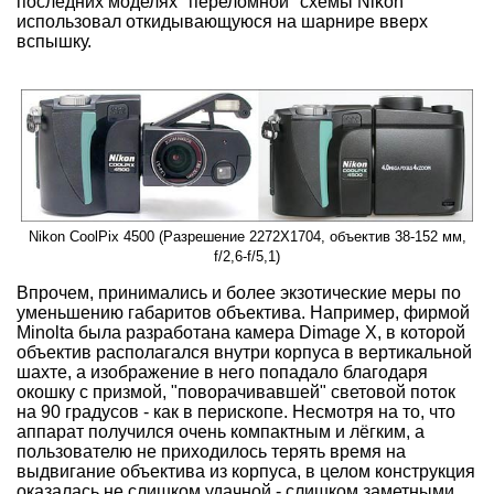
последних моделях "переломной" схемы Nikon
использовал откидывающуюся на шарнире вверх
вспышку.
Nikon CoolPix 4500 (Разрешение 2272X1704, объектив 38-152 мм,
f/2,6-f/5,1)
Впрочем, принимались и более экзотические меры по
уменьшению габаритов объектива. Например, фирмой
Minolta была разработана камера Dimage X, в которой
объектив располагался внутри корпуса в вертикальной
шахте, а изображение в него попадало благодаря
окошку с призмой, "поворачивавшей" световой поток
на 90 градусов - как в перископе. Несмотря на то, что
аппарат получился очень компактным и лёгким, а
пользователю не приходилось терять время на
выдвигание объектива из корпуса, в целом конструкция
оказалась не слишком удачной - слишком заметными