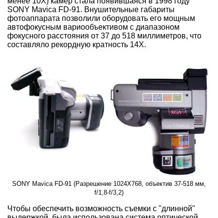
менее 10Х) камер стала появившаяся в 1998 году
SONY Mavica FD-91. Внушительные габариты
фотоаппарата позволили оборудовать его мощным
автофокусным вариообъективом с диапазоном
фокусного расстояния от 37 до 518 миллиметров, что
составляло рекордную кратность 14Х.
SONY Mavica FD-91 (Разрешение 1024X768, объектив 37-518 мм,
f/1,8-f/3,2)
Чтобы обеспечить возможность съемки с "длинной"
выдержкой, была использована система оптической