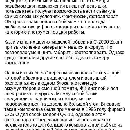
выдержке, точечный и матричный экспозамер) и
разъёмом для подключения внешней вспышки,
пользователь получал возможность вести съёмку в
самых сложных условиях. Фактически, фотоаппарат
Olympus ознаменовал собой момент перехода
любительских цифровых камер из разряда игрушек в
категорию инструментов для работы.
Как и у многих других моделей, объектив C-2000 Zoom
при выключении камеры втягивался в корпус, что
позволяло уменьшить габариты фотоаппарата. Однако
существовали и другие способы сделать камеру
компактнее.
Одним из них была "переламывающаяся" схема, при
которой объектив с видоискателем и вспышкой
располагались в одном блоке, а отсеки для
аккумуляторов и сменной памяти, ЖК-дисплей и вся
электроника - в другом. Между собой блоки
соединялись шарниром, и потому могли
поворачиваться на довольно большой угол. Впервые
такая компоновка была применена в 1996 году фирмой
CASIO для своей модели QV-10, однако в этом
фотоаппарате "переламывание" использовалось
исключительно для большего комфорта при съёмке из