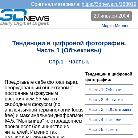
Оригинал материала:
https://3dnews.ru/168019
20 января 2004
Марин Милчев
Тенденции в цифровой фотографии.
Часть 1 (Объективы)
Стр.1 - Часть I.
Тенденции в цифровой
фотографии:
Представьте себе фотоаппарат,
оборудованный объективом с
Часть 1. Объективы
постоянным фокусным
расстоянием 55 мм, со
Часть 2. Вспышки
свободным фокусом (по
Часть 3. ПЗС-матрицы
англоязычной терминологии focus
free) и максимальной диафрагмой
Часть 4. Пиксели
f/4,5. "Мыльница" -с отвращением
произнесёт большинство из
Часть 5. Память
читателей. Именно так
назывались примитивные