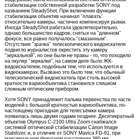
стабилизации собственной разработки SONY под
названием SteadyShot. При включении функции
стабилизации объектив начинал "плавать"
относительно камеры, частично компенсируя рывки.
Иногда SteadyShot работала удовлетворительно,
однако большинство кадров, снятых на "длинном"
фокусе, все равно получалось "смазанным".
Отсутствие "зрачка" телескопического видоискателя
подвигло журналистов окрестить эту камеру
"зеркальной", но они были не правы - то, что походило
на окуляр "зеркалки", на самом деле было ЖК-
видоискателем, подобным тем, что используются в
видеокамерах. Вызвано это было тем, что обычный
телескопический видоискатель при столь высокой
кратности вариообъектива становился слишком
сложным оптическим прибором.
Хотя SONY принадлежит пальма первенства по части
моделей с большой кратностью вариообъектива, по-
настоящему пригодная для телесъёмки камера
появилась лишь двумя годами позднее. Десятикратный
объектив Olympus C-2100 Ultra Zoom снабжался
системой оптической стабилизации Canon Image
Stabilizer, и, в отличие от SONY Mavica FD-91, при
максимальном фокусном расстоянии 380 мм