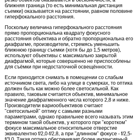
ближняя граница (то есть минимальная дистанция
съемки) оказывается на расстоянии, равном половине
гиперфокального расстояния.
Поскольку величина гиперфокального расстояния
прямо пропорциональна квадрату фокусного
расстояния объектива и обратно пропорциональна его
диафрагме, производители, стремясь уменьшить
ближнюю границу съемки (хотя бы до 1,5 метров),
используют объективы с максимально закрытой
диафрагмой, которые совершенно не приспособлены
для съёмки при недостаточной освещённости.
Если приходится снимать в помещении со слабым
источником света, либо на улице в сумерках, то оптика
должен быть как можно более светосильной. Как
правило, таковым считается объектив, минимальное
значение диафрагменного числа которого 2,8 и ниже.
Производители вариообъективов считают
"светосильной" оптику с самыми разными
параметрами, однако правильнее всего называть этим
термином такой объектив, у которого при "коротком"
фокусе максимальное относительное отверстие
эквивалентно f/2,0-f/2,8, а при "длинном" фокусе - f/2,5-
f/3,0. Такая оптика обеспечивает более интенсивный