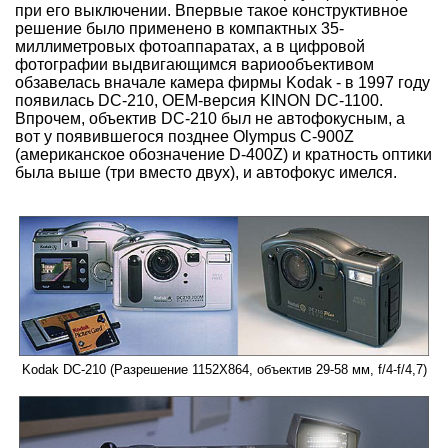
при его выключении. Впервые такое конструктивное
решение было применено в компактных 35-
миллиметровых фотоаппаратах, а в цифровой
фотографии выдвигающимся вариообъективом
обзавелась вначале камера фирмы Kodak - в 1997 году
появилась DC-210, OEM-версия KINON DC-1100.
Впрочем, объектив DC-210 был не автофокусным, а
вот у появившегося позднее Olympus C-900Z
(американское обозначение D-400Z) и кратность оптики
была выше (три вместо двух), и автофокус имелся.
Kodak DC-210 (Разрешение 1152X864, объектив 29-58 мм, f/4-f/4,7)