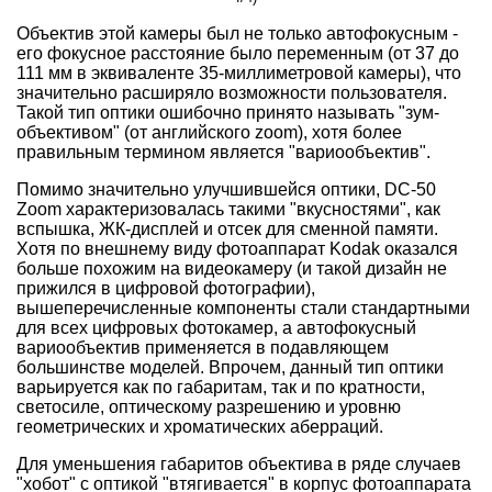
Объектив этой камеры был не только автофокусным -
его фокусное расстояние было переменным (от 37 до
111 мм в эквиваленте 35-миллиметровой камеры), что
значительно расширяло возможности пользователя.
Такой тип оптики ошибочно принято называть "зум-
объективом" (от английского zoom), хотя более
правильным термином является "вариообъектив".
Помимо значительно улучшившейся оптики, DC-50
Zoom характеризовалась такими "вкусностями", как
вспышка, ЖК-дисплей и отсек для сменной памяти.
Хотя по внешнему виду фотоаппарат Kodak оказался
больше похожим на видеокамеру (и такой дизайн не
прижился в цифровой фотографии),
вышеперечисленные компоненты стали стандартными
для всех цифровых фотокамер, а автофокусный
вариообъектив применяется в подавляющем
большинстве моделей. Впрочем, данный тип оптики
варьируется как по габаритам, так и по кратности,
светосиле, оптическому разрешению и уровню
геометрических и хроматических аберраций.
Для уменьшения габаритов объектива в ряде случаев
"хобот" с оптикой "втягивается" в корпус фотоаппарата