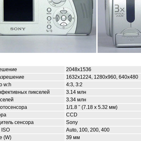
ешение
2048x1536
азрешение
1632x1224, 1280x960, 640x480
o w:h
4:3, 3:2
ффективных пикселей
3.14 млн
кселей
3.34 млн
отосенсора
1/1.8 " (7.18 x 5.32 мм)
ора
CCD
итель сенсора
Sony
 ISO
Auto, 100, 200, 400
e (W)
39 мм