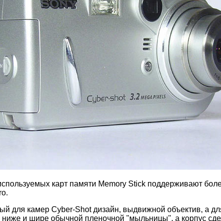
 используемых карт памяти Memory Stick поддерживают бол
ro.
ный для камер Сyber-Shot дизайн, выдвижной объектив, а д
ниже и шире обычной пленочной "мыльницы", а корпус сдел