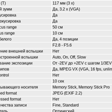
 (T)
117 мм (3 x)
й зумм
Да, 3.2 x (VGA)
усировка
Да
окусировка
Да
cus range
50 см
us range
10 см
белого
Да, 4 позиции
F2.8 - F5.6
ение внешней вспышки
Нет
строенной вспышки
Auto, On, Off, Slow
вание экспозиции
От -2EV до +2EV с шагом 1/3EV
липов
Да, MPEG VX (VGA, 16 fps, unlim
ntrol
Нет
10 сек
сывающего носителя
Memory Stick, Memory Stick Pro
ed format
JPEG (EXIF 2.2)
ssed format
Нет
ачества записи
Fine, Standard
тель
Оптический