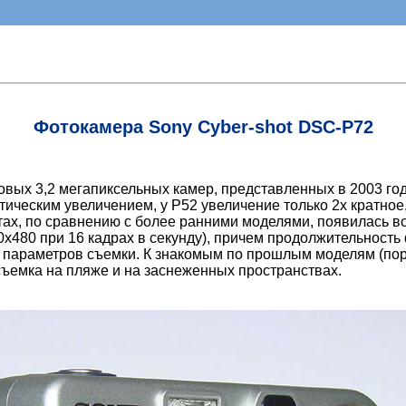
Фотокамера Sony Cyber-shot DSC-P72
новых 3,2 мегапиксельных камер, представленных в 2003 г
птическим увеличением, у Р52 увеличение только 2х кратно
ах, по сравнению с более ранними моделями, появилась 
80 при 16 кадрах в секунду), причем продолжительность ф
 параметров съемки. К знакомым по прошлым моделям (пор
ъемка на пляже и на заснеженных пространствах.