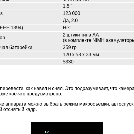
1.5 "
ls
123 000
Да, 2.0
(IEEE 1394)
Нет
2 штуки типа AA
ор
(в комплекте NiMH акамулятор
ючая батарейки
259 гр
120 x 58 x 33 мм
$330
но перевести, как навел и снял. Это подразумевает, что кам
тоже кое-что предусмотрено.
ке аппарата можно выбрать режим макросъемки, автоспуск 
й отснятый кадр.