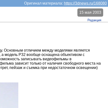
Оригинал материала:
https://3dnews.ru/168080
15 мая 2003
Редакция
оду. Основным отличием между моделями является
е, а модель Р32 вообще оснащена объективом с
возможность записывать видеофильмы в
ильма зависит только от наличия свободного места на
трет, пейзаж и съемка при недостаточном освещении)