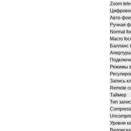
Zoom tele
Цифрово
Авто фок
Ручная ф
Normal fo
Macro foc
Балланс 
Апертура
Подключ
Режимы в
Регулиро
Запись к
Remote co
Таймер
Тип запи
Compress
Uncompre
Уровни к
Видоиска