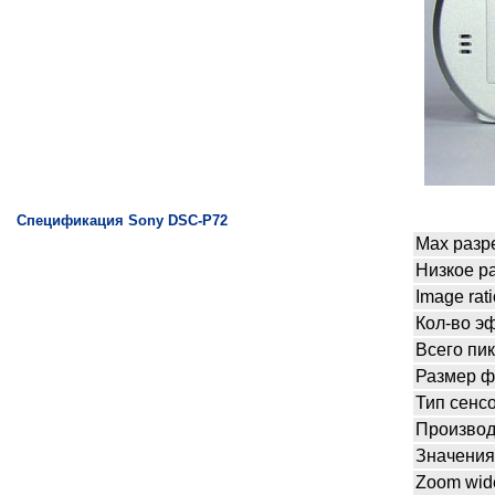
Спецификация Sony DSC-P72
Max разр
Низкое р
Image rati
Кол-во э
Всего пи
Размер ф
Тип сенс
Производ
Значения
Zoom wid