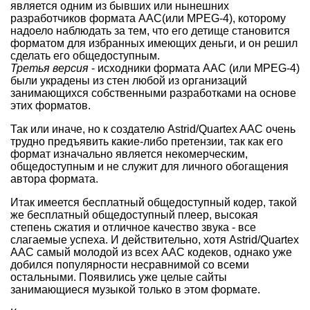
является одним из бывших или нынешних
разработчиков формата AAC(или MPEG-4), которому
надоело наблюдать за тем, что его детище становится
форматом для избранных имеющих деньги, и он решил
сделать его общедоступным.
Третья версия
- исходники формата AAC (или MPEG-4)
были украдены из стен любой из организаций
занимающихся собственными разработками на основе
этих форматов.
Так или иначе, но к создателю Astrid/Quartex AAC очень
трудно предъявить какие-либо претензии, так как его
формат изначально является некомерческим,
общедоступным и не служит для личного обогащения
автора формата.
Итак имеется бесплатный общедоступный кодер, такой
же бесплатный общедоступный плеер, высокая
степень сжатия и отличное качество звука - все
слагаемые успеха. И действительно, хотя Astrid/Quartex
AAC самый молодой из всех AAC кодеков, однако уже
добился популярности несравнимой со всеми
остальными. Появились уже целые сайты
занимающиеся музыкой только в этом формате.