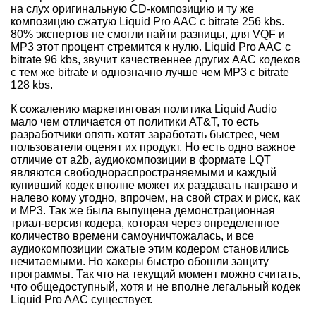
на слух оригинальную CD-композицию и ту же
композицию сжатую Liquid Pro AAC с bitrate 256 kbs.
80% экспертов не смогли найти разницы, для VQF и
MP3 этот процент стремится к нулю. Liquid Pro AAC с
bitrate 96 kbs, звучит качественнее других AAC кодеков
с тем же bitrate и однозначно лучше чем MP3 с bitrate
128 kbs.
К сожалению маркетинговая политика Liquid Audio
мало чем отличается от политики AT&T, то есть
разработчики опять хотят заработать быстрее, чем
пользователи оценят их продукт. Но есть одно важное
отличие от a2b, аудиокомпозиции в формате LQT
являются свободнораспространяемыми и каждый
купивший кодек вполне может их раздавать направо и
налево кому угодно, впрочем, на свой страх и риск, как
и MP3. Так же была выпущена демонстрационная
триал-версия кодера, которая через определенное
количество времени самоуничтожалась, и все
аудиокомпозиции сжатые этим кодером становились
нечитаемыми. Но хакеры быстро обошли защиту
программы. Так что на текущий момент можно считать,
что общедоступный, хотя и не вполне легальный кодек
Liquid Pro AAC существует.