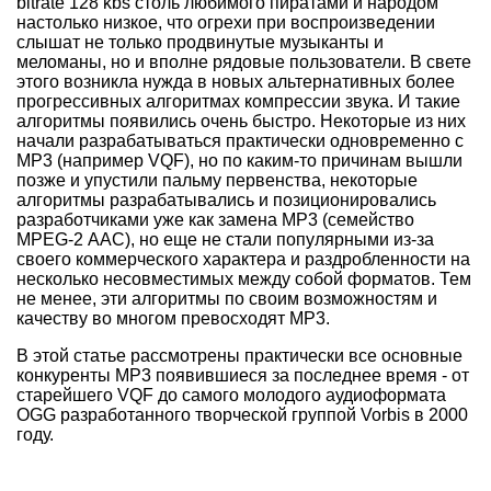
bitrate 128 kbs столь любимого пиратами и народом
настолько низкое, что огрехи при воспроизведении
слышат не только продвинутые музыканты и
меломаны, но и вполне рядовые пользователи. В свете
этого возникла нужда в новых альтернативных более
прогрессивных алгоритмах компрессии звука. И такие
алгоритмы появились очень быстро. Некоторые из них
начали разрабатываться практически одновременно с
МР3 (например VQF), но по каким-то причинам вышли
позже и упустили пальму первенства, некоторые
алгоритмы разрабатывались и позиционировались
разработчиками уже как замена МР3 (семейство
MPEG-2 ААС), но еще не стали популярными из-за
своего коммерческого характера и раздробленности на
несколько несовместимых между собой форматов. Тем
не менее, эти алгоритмы по своим возможностям и
качеству во многом превосходят MP3.
В этой статье рассмотрены практически все основные
конкуренты МР3 появившиеся за последнее время - от
старейшего VQF до самого молодого аудиоформата
OGG разработанного творческой группой Vorbis в 2000
году.