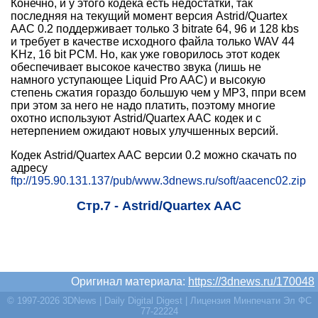
Конечно, и у этого кодека есть недостатки, так
последняя на текущий момент версия Astrid/Quartex
AAC 0.2 поддерживает только 3 bitrate 64, 96 и 128 kbs
и требует в качестве исходного файла только WAV 44
KHz, 16 bit PCM. Но, как уже говорилось этот кодек
обеспечивает высокое качество звука (лишь не
намного уступающее Liquid Pro AAC) и высокую
степень сжатия гораздо большую чем у МР3, ппри всем
при этом за него не надо платить, поэтому многие
охотно используют Astrid/Quartex AAC кодек и с
нетерпением ожидают новых улучшенных версий.
Кодек Astrid/Quartex AAC версии 0.2 можно скачать по
адресу
ftp://195.90.131.137/pub/www.3dnews.ru/soft/aacenc02.zip
Стр.7 - Astrid/Quartex AAC
Оригинал материала:
https://3dnews.ru/170048
© 1997-2026 3DNews | Daily Digital Digest | Лицензия Минпечати Эл ФС
77-22224