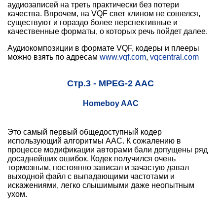
аудиозаписей на треть практически без потери
качества. Впрочем, на VQF свет клином не сошелся,
существуют и гораздо более перспективные и
качественные форматы, о которых речь пойдет далее.
Аудиокомпозиции в формате VQF, кодеры и плееры
можно взять по адресам
www.vqf.com
,
vqcentral.com
Стр.3 - MPEG-2 AAC
Homeboy AAC
Это самый первый общедоступный кодер
использующий алгоритмы AAC. К сожалению в
процессе модификации авторами бали допущены ряд
досаднейших ошибок. Кодек получился очень
тормозным, постоянно зависал и зачастую давал
выходной файл с выпадающими частотами и
искажениями, легко слышимыми даже неопытным
ухом.