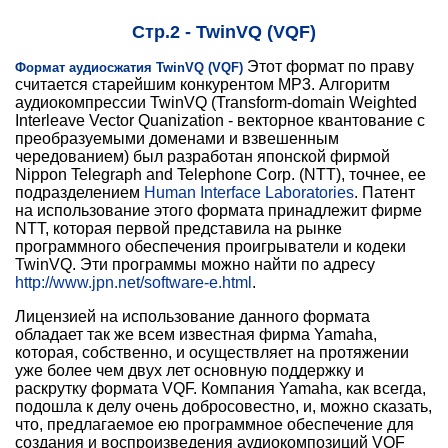
Стр.2 - TwinVQ (VQF)
Этот формат по праву
Формат аудиосжатия TwinVQ (VQF)
считается старейшим конкурентом MP3. Алгоритм
аудиокомпрессии TwinVQ (Transform-domain Weighted
Interleave Vector Quanization - векторное квантование с
преобразуемыми доменами и взвешенным
чередованием) был разработан японской фирмой
Nippon Telegraph and Telephone Corp. (NTT), точнее, ее
подразделением
Human Interface Laboratories
. Патент
на использование этого формата принадлежит фирме
NTT, которая первой представила на рынке
программного обеспечения проигрыватели и кодеки
TwinVQ. Эти программы можно найти по адресу
http://www.jpn.net/software-e.html
.
Лицензией на использование данного формата
обладает так же всем известная фирма Yamaha,
которая, собственно, и осуществляет на протяжении
уже более чем двух лет основную поддержку и
раскрутку формата VQF. Компания Yamaha, как всегда,
подошла к делу очень добросовестно, и, можно сказать,
что, предлагаемое ею программное обеспечение для
создания и воспроизведения аудиокомпозиций VQF