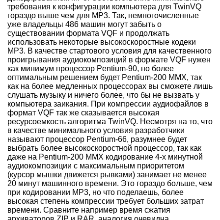
требования к конфигурации компьютера для TwinVQ
гораздо выше чем для MP3. Так, немногочисленные
уже владельцы 486 машин могут забыть о
существовании формата VQF и продолжать
использовать некоторые высокоскоростные кодеки
MP3. В качестве стартового условия для качественного
проигрывания аудиокомпозиций в формате VQF нужен
как минимум процессор Pentium-90, но более
оптимальным решением будет Pentium-200 MMX, так
как на более медленных процессорах вы сможете лишь
слушать музыку и ничего более, что бы не вызвать у
компьютера заикания. При компрессии аудиофайлов в
формат VQF так же сказывается высокая
ресурсоемкость алгоритма TwinVQ. Несмотря на то, что
в качестве минимального условия разработчики
называют процессор Pentium-66, разумнее будет
выбрать более высокоскоростной процессор, так как
даже на Pentium-200 MMX кодирование 4-х минутной
аудиокомпозиции с максимальным приоритетом
(курсор мышки движется рывками) занимает не менее
20 минут машинного времени. Это гораздо больше, чем
при кодировании MP3, но что поделаешь, более
высокая степень компрессии требует больших затрат
времени. Сравните например время сжатия
архиваторов ZIP и RAR, аналогия очевидна.