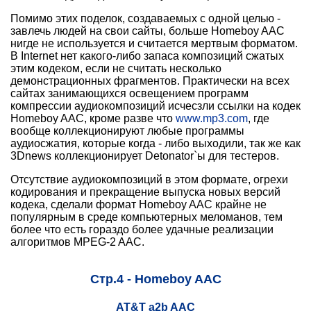
Помимо этих поделок, создаваемых с одной целью -
завлечь людей на свои сайты, больше Homeboy AAC
нигде не используется и считается мертвым форматом.
В Internet нет какого-либо запаса композиций сжатых
этим кодеком, если не считать несколько
демонстрационных фрагментов. Практически на всех
сайтах занимающихся освещением программ
компрессии аудиокомпозиций исчесзли ссылки на кодек
Homeboy AAC, кроме разве что
www.mp3.com
, где
вообще коллекционируют любые программы
аудиосжатия, которые когда - либо выходили, так же как
3Dnews коллекционирует Detonator`ы для тестеров.
Отсутствие аудиокомпозиций в этом формате, огрехи
кодирования и прекращение выпуска новых версий
кодека, сделали формат Homeboy AAC крайне не
популярным в среде компьютерных меломанов, тем
более что есть гораздо более удачные реализации
алгоритмов MPEG-2 AAC.
Стр.4 - Homeboy AAC
AT&T a2b AAC