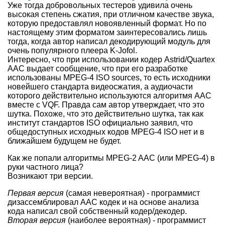
Уже тогда добровольных тестеров удивила очень
высокая степень сжатия, при отличном качестве звука,
которую предоставлял новоявленный формат. Но по
настоящему этим форматом заинтересовались лишь
тогда, когда автор написал декодирующий модуль для
очень популярного плеера K-Jofol.
Интересно, что при использовании кодер Astrid/Quartex
AAC выдает сообщение, что при его разработке
использованы MPEG-4 ISO sources, то есть исходники
новейшего стандарта видеосжатия, а аудиочасти
которого действительно используются алгоритмя AAC
вместе с VQF. Правда сам автор утверждает, что это
шутка. Похоже, что это действительно шутка, так как
институт стандартов ISO официально заявил, что
общедоступных исходных кодов MPEG-4 ISO нет и в
ближайшем будущем не будет.
Как же попали алгоритмы MPEG-2 AAC (или MPEG-4) в
руки частного лица?
Возникают три версии.
Первая версия
(самая невероятная) - программист
дизассемблировал AAC кодек и на основе анализа
кода написал свой собственный кодер/декодер.
Вторая версия
(наиболее вероятная) - программист