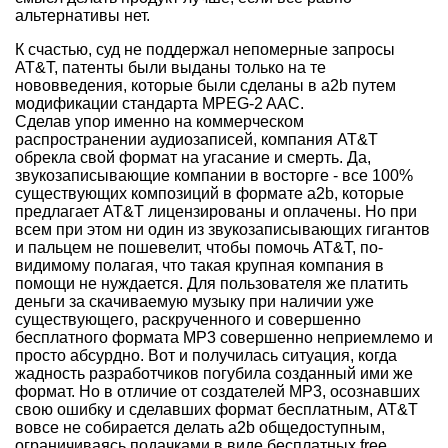
альтернативы нет.
К счастью, суд не поддержал непомерные запросы
AT&T, патенты были выданы только на те
нововведения, которые были сделаны в a2b путем
модификации стандарта MPEG-2 AAC.
Сделав упор именно на коммерческом
распространении аудиозаписей, компания AT&T
обрекла свой формат на угасание и смерть. Да,
звукозаписывающие компании в восторге - все 100%
существующих композиций в формате a2b, которые
предлагает AT&T лицензированы и оплачены. Но при
всем при этом ни один из звукозаписывающих гигантов
и пальцем не пошевелит, чтобы помочь AT&T, по-
видимому полагая, что такая крупная компания в
помощи не нуждается. Для пользователя же платить
деньги за скачиваемую музыку при наличии уже
существующего, раскрученного и совершенно
бесплатного формата МР3 совершенно неприемлемо и
просто абсурдно. Вот и получилась ситуация, когда
жадность разработчиков погубила созданный ими же
формат. Но в отличие от создателей МР3, осознавших
свою ошибку и сделавших формат бесплатным, AT&T
вовсе не собирается делать a2b общедоступным,
ограничиваясь подачками в виде бесплатных free