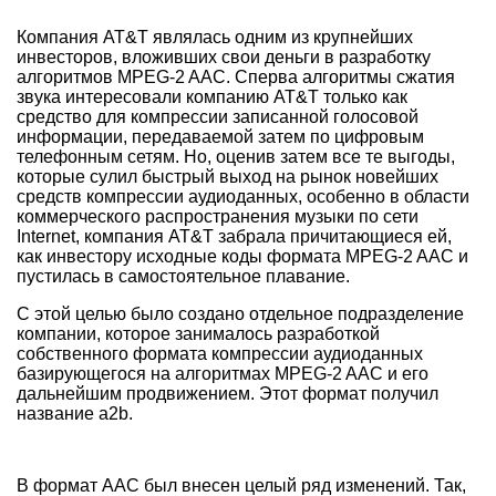
Компания AT&T являлась одним из крупнейших
инвесторов, вложивших свои деньги в разработку
алгоритмов MPEG-2 AAC. Сперва алгоритмы сжатия
звука интересовали компанию AT&T только как
средство для компрессии записанной голосовой
информации, передаваемой затем по цифровым
телефонным сетям. Но, оценив затем все те выгоды,
которые сулил быстрый выход на рынок новейших
средств компрессии аудиоданных, особенно в области
коммерческого распространения музыки по сети
Internet, компания AT&T забрала причитающиеся ей,
как инвестору исходные коды формата MPEG-2 AAC и
пустилась в самостоятельное плавание.
С этой целью было создано отдельное подразделение
компании, которое занималось разработкой
собственного формата компрессии аудиоданных
базирующегося на алгоритмах MPEG-2 AAC и его
дальнейшим продвижением. Этот формат получил
название a2b.
В формат AAC был внесен целый ряд изменений. Так,