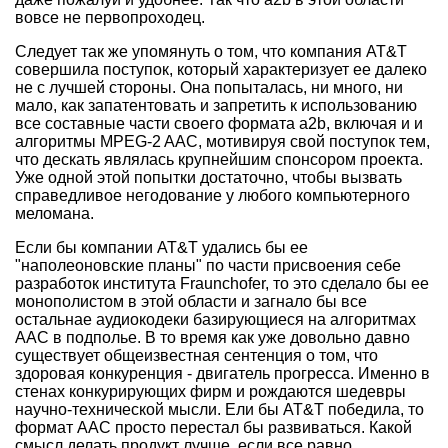
вовсе не первопроходец.
Следует так же упомянуть о том, что компания AT&T
совершила поступок, который характеризует ее далеко
не с лучшей стороны. Она попыталась, ни много, ни
мало, как запатентовать и запретить к использованию
все составные части своего формата a2b, включая и и
алгоритмы MPEG-2 AAC, мотивируя свой поступок тем,
что дескать являлась крупнейшим спонсором проекта.
Уже одной этой попытки достаточно, чтобы вызвать
справедливое негодование у любого компьютерного
меломана.
Если бы компании AT&T удались бы ее
"наполеоновские планы" по части присвоения себе
разработок института Fraunchofer, то это сделало бы ее
монополистом в этой области и загнало бы все
остальнае аудиокодеки базирующиеся на алгоритмах
AAC в подполье. В то время как уже довольно давно
существует общеизвестная сентенция о том, что
здоровая конкуренция - двигатель прогресса. Именно в
стенах конкурирующих фирм и рождаются шедевры
научно-технической мысли. Ели бы AT&T победила, то
формат AAC просто перестал бы развиваться. Какой
смысл делать продукт лучше, если все равно