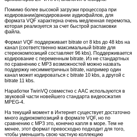
Помимо более высокой загрузки процессора при
кодировании/декодировании аудиофайлов, для
формата VQF характерна очень медленная перемотка,
которая реализуется за счет быстрой распаковки
файла.
Формат VQF поддерживает bitrate от 8 kbs до 48 kbs на
канал (соответственно максимальный bitrate для
стереокомпозиций составляет 96 kbs). Поддерживается
кодирование с переменным bitrate. Из не стандартных
по сравнению с МР3 возможностей можно назвать
поддержку несимметричных bitrate, например один
канал может кодироваться с bitrate 10 kbs, а другой с
bitrate 11 kbs.
Наработки TwinVQ совместно с AAC используются в
звуковой части новейшего стандарта видеосжатия
MPEG-4.
На текущий момент в Интернет существует достаточно
много аудиокомпозиций в формате VQF, но по
сравнению с MP3 это, конечно капля в море. Тем не
менее, этот формат превосходно подходит для того,
чтобы уменьшить свою частную коллекцию