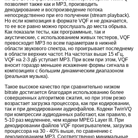
позволяет также как и MP3, производить
декодирование и воспроизведение потока
непосредственно при его получении (stream playback).
Но если композиция в формате VQF и не докачается,
то ее все равно можно прослушать до места обрыва.
Как показали тесты, как программные, так и
акустические, с использованием живых тестеров, VQF
превосходит МР3 по всем параметрам в нижней
области звукового спектра, но проигрывает последнему
в области верхних частот. На частотах выше 15 кГц,
VQF на 2-3 дБ уступает MP3. При всем при этом, VQF
вносит гораздо меньшее искажение формы сигнала в
композициях с большим динамическим диапазоном
(реальная музыка).
Такое высокое качество при сравнительно низком
bitrate достигается благодаря использованию более
совершенных алгоритмов сжатия, но при этом резко
возрастает загрузка процессора, как при кодировании,
так и при декодировании аудиофайлов. Кодеки TwinVQ
при компрессии аудиоданных работают, как правило, в
5-10 раз медленнее, чем кодеки MPEG Layer III. При
декодировании файлов VQF проигрывателем, загрузка
процессора на 30 - 40% выше, по сравнению с
декодированием MP3. Соответственно минимальные