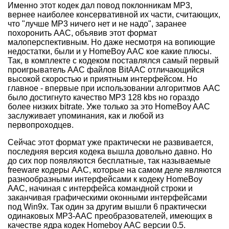
Именно этот кодек дал повод поклонникам MP3,
вернее наиболее консервативной их части, считающих,
что "лучше MP3 ничего нет и не надо", заранее
похоронить AAC, объявив этот формат
малоперспективным. Но даже несмотря на вопиющие
недостатки, были и у HomeBoy AAC кое какие плюсы.
Так, в комплекте с кодеком поставлялся самый первый
проигрыватель AAC файлов BitAAC отличающийся
высокой скоростью и приятным интерфейсом. Но
главное - впервые при использовании алгоритмов AAC
было достигнуто качество MP3 128 kbs но гораздо
более низких bitrate. Уже только за это HomeBoy AAC
заслуживает упоминания, как и любой из
первопроходцев.
Сейчас этот формат уже практически не развивается,
последняя версия кодека вышла довольно давно. Но
до сих пор появляются бесплатные, так называемые
freeware кодеры AAC, которые на самом деле являются
разнообразными интерфейсами к кодеку HomeBoy
AAC, начиная с интерфейса командной строки и
заканчивая графическими оконными интерфейсами
под Win9x. Так один за другим вышли 6 практически
одинаковых MP3-AAC преобразователей, имеющих в
качестве ядра кодек Homeboy AAC версии 0.5.