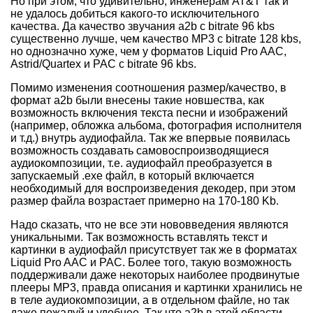
Но при этом, что удивительно, инженерам AT&T так и
не удалось добиться какого-то исключительного
качества. Да качество звучания a2b с bitrate 96 kbs
существенно лучше, чем качество МР3 с bitrate 128 kbs,
но однозначно хуже, чем у форматов Liquid Pro AAC,
Astrid/Quartex и PAC с bitrate 96 kbs.
Помимо изменения соотношения размер/качество, в
формат a2b были внесены такие новшества, как
возможность включения текста песни и изображений
(например, обложка альбома, фотография исполнителя
и т.д.) внутрь аудиофайла. Так же впервые появилась
возможность создавать самовоспроизводящиеся
аудиокомпозиции, т.е. аудиофайл преобразуется в
запускаемый .exe файл, в который включается
необходимый для воспроизведения декодер, при этом
размер файла возрастает примерно на 170-180 Kb.
Надо сказать, что не все эти нововведения являются
уникальными. Так возможность вставлять текст и
картинки в аудиофайл присутствует так же в форматах
Liquid Pro AAC и PAC. Более того, такую возможность
поддерживали даже некоторых наиболее продвинутые
плееры МР3, правда описания и картинки хранились не
в теле аудиокомпозиции, а в отдельном файле, но так
даже пожалуй и удобнее. Так что a2b в этой области