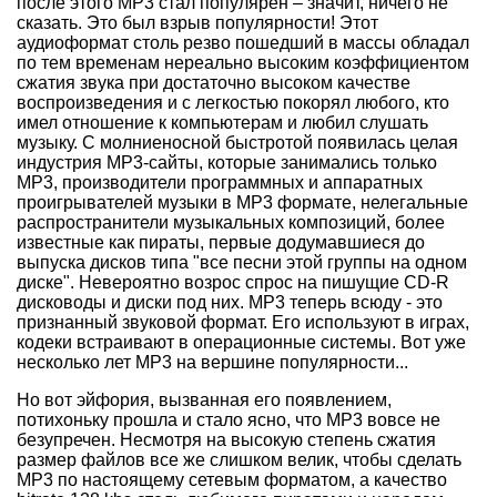
после этого МР3 стал популярен – значит, ничего не
сказать. Это был взрыв популярности! Этот
аудиоформат столь резво пошедший в массы обладал
по тем временам нереально высоким коэффициентом
сжатия звука при достаточно высоком качестве
воспроизведения и с легкостью покорял любого, кто
имел отношение к компьютерам и любил слушать
музыку. С молниеносной быстротой появилась целая
индустрия МР3-сайты, которые занимались только
МР3, производители программных и аппаратных
проигрывателей музыки в МР3 формате, нелегальные
распространители музыкальных композиций, более
известные как пираты, первые додумавшиеся до
выпуска дисков типа "все песни этой группы на одном
диске". Невероятно возрос спрос на пишущие CD-R
дисководы и диски под них. МР3 теперь всюду - это
признанный звуковой формат. Его используют в играх,
кодеки встраивают в операционные системы. Вот уже
несколько лет МР3 на вершине популярности...
Но вот эйфория, вызванная его появлением,
потихоньку прошла и стало ясно, что МР3 вовсе не
безупречен. Несмотря на высокую степень сжатия
размер файлов все же слишком велик, чтобы сделать
МР3 по настоящему сетевым форматом, а качество