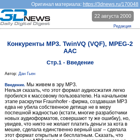
Оригинал материала:
https://3dnews.ru/170048
22 августа 2000
Редакция
Конкуренты MP3. TwinVQ (VQF), MPEG-2
AAC
Стр.1 - Введение
Автор:
Дан Гьен
Мы живем в эру МР3.
Введение.
Нельзя сказать, что этот формат аудиосжатия легко
пробился к массовому пользователю. На начальном
этапе раскрутки Fraunhofer - фирма, создавшая МР3
едва не убила собственное детище не в меру
поспешной жадностью (кстати, многие разработчики
новых аудиоформатов, совершают ту же ошибку), но,
увидев, что никто не желает платить деньги за кота в
мешке, сделала единственно верный шаг – сделала
этот формат открытым и бесплатным. Сказать, что