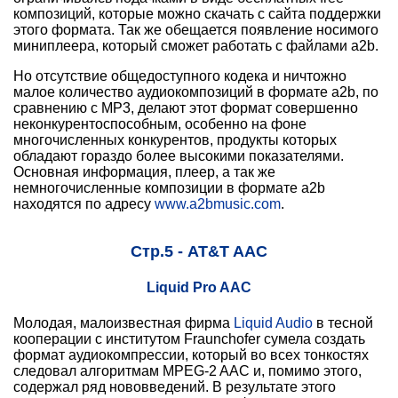
композиций, которые можно скачать с сайта поддержки
этого формата. Так же обещается появление носимого
миниплеера, который сможет работать с файлами a2b.
Но отсутствие общедоступного кодека и ничтожно
малое количество аудиокомпозиций в формате a2b, по
сравнению с MP3, делают этот формат совершенно
неконкурентоспособным, особенно на фоне
многочисленных конкурентов, продукты которых
обладают гораздо более высокими показателями.
Основная информация, плеер, а так же
немногочисленные композиции в формате a2b
находятся по адресу
www.a2bmusic.com
.
Стр.5 - AT&T AAC
Liquid Pro AAC
Молодая, малоизвестная фирма
Liquid Audio
в тесной
кооперации с институтом Fraunchofer сумела создать
формат аудиокомпрессии, который во всех тонкостях
следовал алгоритмам MPEG-2 AAC и, помимо этого,
содержал ряд нововведений. В результате этого