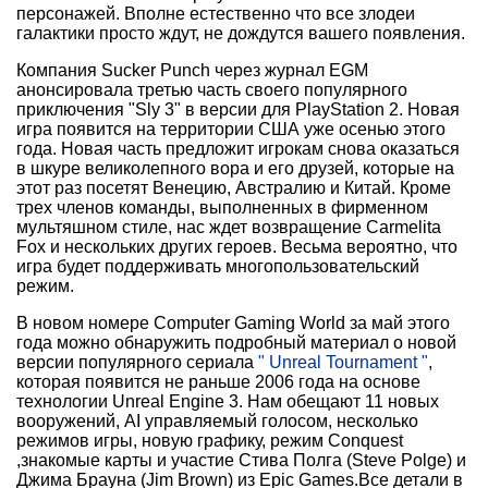
персонажей. Вполне естественно что все злодеи
галактики просто ждут, не дождутся вашего появления.
Компания Sucker Punch через журнал EGM
анонсировала третью часть своего популярного
приключения "Sly 3" в версии для PlayStation 2. Новая
игра появится на территории США уже осенью этого
года. Новая часть предложит игрокам снова оказаться
в шкуре великолепного вора и его друзей, которые на
этот раз посетят Венецию, Австралию и Китай. Кроме
трех членов команды, выполненных в фирменном
мультяшном стиле, нас ждет возвращение Carmelita
Fox и нескольких других героев. Весьма вероятно, что
игра будет поддерживать многопользовательский
режим.
В новом номере Computer Gaming World за май этого
года можно обнаружить подробный материал о новой
версии популярного сериала
" Unreal Tournament "
,
которая появится не раньше 2006 года на основе
технологии Unreal Engine 3. Нам обещают 11 новых
вооружений, AI управляемый голосом, несколько
режимов игры, новую графику, режим Conquest
,знакомые карты и участие Стива Полга (Steve Polge) и
Джима Брауна (Jim Brown) из Epic Games.Все детали в