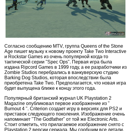
Согласно сообщению MTV, группа Queens of the Stone
Age пишет музыку к новому проекту Take Two Interactive
и Rockstar Games из очень популярной когда-то
тактической серии "Spec Ops". Первая игра была
издана Ripcord Games в 1999 году, а ее разработчики из
Zombie Studios перебрались в ванкуверскую студию
Barking Dog Studios, которая впоследствии была
приобретена Take Two. Предполагается, что новая игра
будет выпущена ближе к концу этого года.
Популярный британский журнал UK Playstation 2
Magazine опубликовал первое изображение из "
Burnout 4 ". Criterion создает игру в версиях для PS2 и
приставок следующего поколения. Изображение очень
напоминает "The Godfather" от той же Electronic Arts.
Стоит отметить, что прилагаемое изображение снято с
Playstation 2 версии сериала. Мы сообщим все детали,