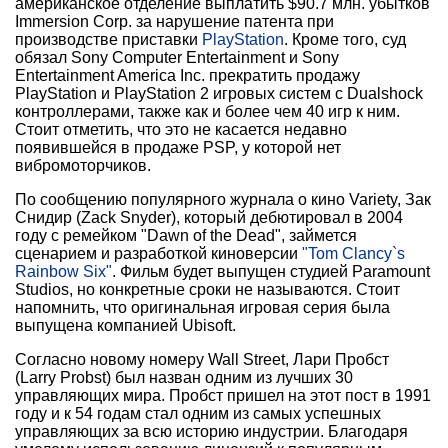
американское отделение выплатить $90.7 млн. убытков
Immersion Corp. за нарушение патента при
производстве приставки
PlayStation
. Кроме того, суд
обязал Sony Computer Entertainment и Sony
Entertainment America Inc. прекратить продажу
PlayStation и PlayStation 2 игровых систем с Dualshock
контроллерами, также как и более чем 40 игр к ним.
Стоит отметить, что это не касается недавно
появившейся в продаже PSP, у которой нет
вибромоторчиков.
По сообщению популярного журнала о кино Variety, Зак
Снидир (Zack Snyder), который дебютировал в 2004
году с ремейком "Dawn of the Dead", займется
сценарием и разработкой киноверсии
"Tom Clancy`s
Rainbow Six"
. Фильм будет выпущен студией Paramount
Studios, но конкретные сроки не называются. Стоит
напомнить, что оригинальная игровая серия была
выпущена компанией Ubisoft.
Согласно новому номеру Wall Street, Лари Пробст
(Larry Probst) был назван одним из лучших 30
управляющих мира. Пробст пришел на этот пост в 1991
году и к 54 годам стал одним из самых успешных
управляющих за всю историю индустрии. Благодаря