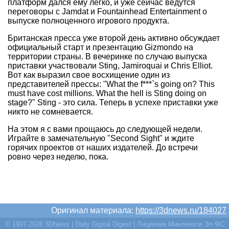
платформ дался ему легко, и уже сейчас ведутся
переговоры с Jamdat и Fountainhead Entertainment о
выпуске полноценного игрового продукта.
Британская пресса уже второй день активно обсуждает
официальный старт и презентацию Gizmondo на
территории страны. В вечеринке по случаю выпуска
приставки участвовали Sting, Jamiroquai и Chris Elliot.
Вот как выразил свое восхищение один из
представителей прессы: "What the f***`s going on? This
must have cost millions. What the hell is Sting doing on
stage?" Sting - это сила. Теперь в успехе приставки уже
никто не сомневается.
На этом я с вами прощаюсь до следующей недели.
Играйте в замечательную "Second Sight" и ждите
горячих проектов от наших издателей. До встречи
ровно через неделю, пока.
Оригинал материала:
https://3dnews.ru/184027
© 1997-2026 3DNews | Daily Digital Digest | Лицензия Минпечати Эл ФС