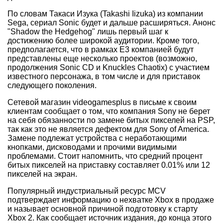
По словам Такаси Изука (Takashi Iizuka) из компании
Sega, сериал Sonic будет и дальше расширяться. Анонс
"Shadow the Hedgehog" лишь первый шаг к
достижению более широкой аудитории. Кроме того,
предполагается, что в рамках E3 компанией будут
представлены еще несколько проектов (возможно,
продолжения Sonic CD и Knuckles Chaotix) с участием
известного персонажа, в том числе и для приставок
следующего поколения.
Сетевой магазин videogamesplus в письме к своим
клиентам сообщает о том, что компания Sony не берет
на себя обязанности по замене битых пикселей на PSP,
так как это не является дефектом для Sony of America.
Замене подлежат устройства с неработающими
кнопками, дисководами и прочими видимыми
проблемами. Стоит напомнить, что средний процент
битых пикселей на приставку составляет 0.01% или 12
пикселей на экран.
Популярный индустриальный ресурс MCV
подтверждает информацию о нехватке Xbox в продаже
и называет основной причиной подготовку к старту
Xbox 2. Как сообщает источник издания, до конца этого