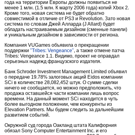
года на территории Европы должны появиться не
менее 1 млн. (1.5 млн. К марту 2006 года) копий Xbox 2.
Кроме того, новая система не будет обратно
совместимой в отличие от PS3 и Revolution. Зато новая
система по словам Джей Алларда (J Allard) будет
обладать настраиваемым дизайном (сменные панели)
и уникальным дизайном в зависимости от региона.
Компания VUGames объявила о прекращении
поддержки
"Tribes: Vengeance"
, а также отмене патча
Tribes: Vengeance 1.1. Видимо, проект не оправдал
серьезных надежд французского издателя.
Банк Schroder Investment Management Limited объявил
о передаче 19.78% залоговых акций Eidos компании
SCi в количестве 28,082,452 штук. О сумме сделки
ничего не сообщается, но можно предположить, что
продажа оставшейся части компании лишь вопрос
времени. На данный момент SCi находится в чуть
более выгодном положении, чем конкуренты из
Elevation Partners. Мы будем следить за дальнейшим
развитием событий.
Окружной суд города Оакланд штата Калифорния
обязал Sony Computer Entertainment Inc. и его