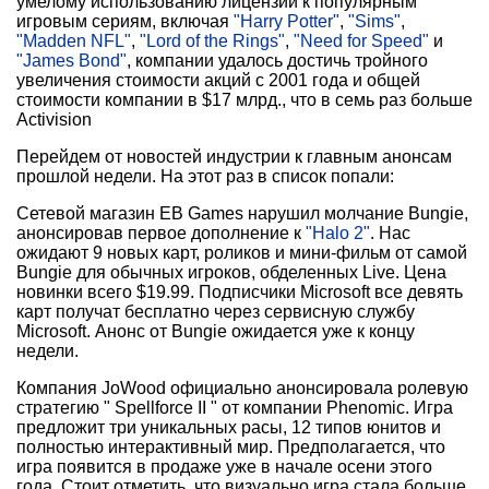
умелому использованию лицензий к популярным
игровым сериям, включая
"Harry Potter"
,
"Sims"
,
"Madden NFL"
,
"Lord of the Rings"
,
"Need for Speed"
и
"James Bond"
, компании удалось достичь тройного
увеличения стоимости акций с 2001 года и общей
стоимости компании в $17 млрд., что в семь раз больше
Activision
Перейдем от новостей индустрии к главным анонсам
прошлой недели. На этот раз в список попали:
Сетевой магазин EB Games нарушил молчание Bungie,
анонсировав первое дополнение к
"Halo 2"
. Нас
ожидают 9 новых карт, роликов и мини-фильм от самой
Bungie для обычных игроков, обделенных Live. Цена
новинки всего $19.99. Подписчики Microsoft все девять
карт получат бесплатно через сервисную службу
Microsoft. Анонс от Bungie ожидается уже к концу
недели.
Компания JoWood официально анонсировала ролевую
стратегию " Spellforce II " от компании Phenomic. Игра
предложит три уникальных расы, 12 типов юнитов и
полностью интерактивный мир. Предполагается, что
игра появится в продаже уже в начале осени этого
года. Стоит отметить, что визуально игра стала больше