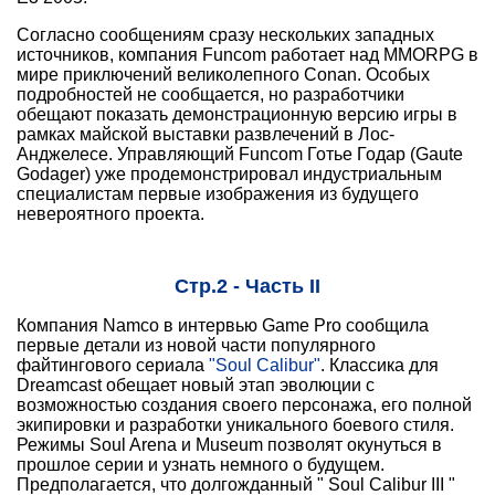
Согласно сообщениям сразу нескольких западных
источников, компания Funcom работает над MMORPG в
мире приключений великолепного Conan. Особых
подробностей не сообщается, но разработчики
обещают показать демонстрационную версию игры в
рамках майской выставки развлечений в Лос-
Анджелесе. Управляющий Funcom Готье Годар (Gaute
Godager) уже продемонстрировал индустриальным
специалистам первые изображения из будущего
невероятного проекта.
Стр.2 - Часть II
Компания Namco в интервью Game Pro сообщила
первые детали из новой части популярного
файтингового сериала
"Soul Calibur"
. Классика для
Dreamcast обещает новый этап эволюции с
возможностью создания своего персонажа, его полной
экипировки и разработки уникального боевого стиля.
Режимы Soul Arena и Museum позволят окунуться в
прошлое серии и узнать немного о будущем.
Предполагается, что долгожданный " Soul Calibur III "