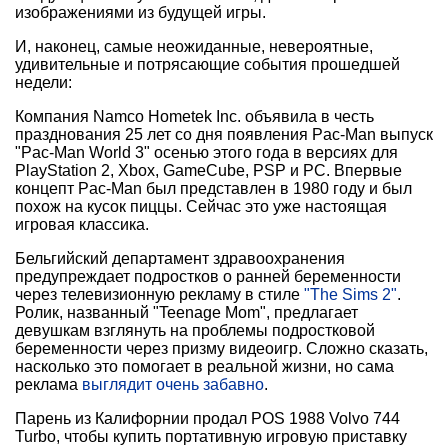
изображениями из будущей игры.
И, наконец, самые неожиданные, невероятные,
удивительные и потрясающие события прошедшей
недели:
Компания Namco Hometek Inc. объявила в честь
празднования 25 лет со дня появления Pac-Man выпуск
"Pac-Man World 3" осенью этого года в версиях для
PlayStation 2, Xbox, GameCube, PSP и PC. Впервые
концепт Pac-Man был представлен в 1980 году и был
похож на кусок пиццы. Сейчас это уже настоящая
игровая классика.
Бельгийский департамент здравоохранения
предупреждает подростков о ранней беременности
через телевизионную рекламу в стиле
"The Sims 2"
.
Ролик, названный "Teenage Mom", предлагает
девушкам взглянуть на проблемы подростковой
беременности через призму видеоигр. Сложно сказать,
насколько это помогает в реальной жизни, но сама
реклама
выглядит очень забавно
.
Парень из Калифорнии продал POS 1988 Volvo 744
Turbo, чтобы купить портативную игровую приставку