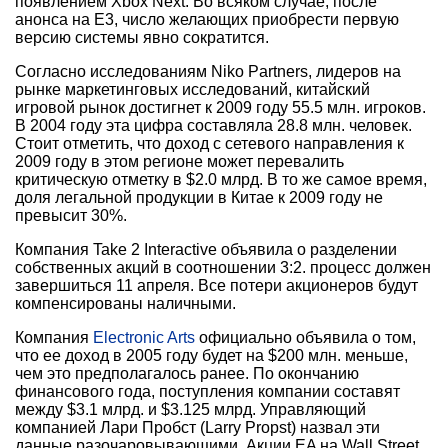
появлением Xbox Next. Во всяком случае, после
анонса на E3, число желающих приобрести первую
версию системы явно сократится.
Согласно исследованиям Niko Partners, лидеров на
рынке маркетинговых исследований, китайский
игровой рынок достигнет к 2009 году 55.5 млн. игроков.
В 2004 году эта цифра составляла 28.8 млн. человек.
Стоит отметить, что доход с сетевого направления к
2009 году в этом регионе может перевалить
критическую отметку в $2.0 млрд. В то же самое время,
доля легальной продукции в Китае к 2009 году не
превысит 30%.
Компания Take 2 Interactive объявила о разделении
собственных акций в соотношении 3:2. процесс должен
завершиться 11 апреля. Все потери акционеров будут
компенсированы наличными.
Компания
Electronic Arts
официально объявила о том,
что ее доход в 2005 году будет на $200 млн. меньше,
чем это предполагалось ранее. По окончанию
финансового года, поступления компании составят
между $3.1 млрд. и $3.125 млрд. Управляющий
компанией Лари Пробст (Larry Propst) назвал эти
данные разочаровывающими. Акции EA на Wall Street