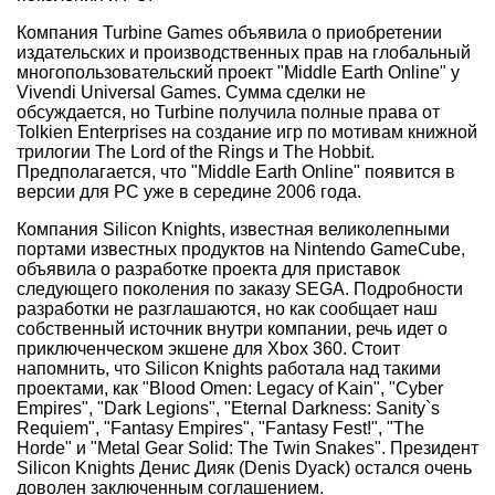
Компания Turbine Games объявила о приобретении
издательских и производственных прав на глобальный
многопользовательский проект "Middle Earth Online" у
Vivendi Universal Games. Сумма сделки не
обсуждается, но Turbine получила полные права от
Tolkien Enterprises на создание игр по мотивам книжной
трилогии The Lord of the Rings и The Hobbit.
Предполагается, что "Middle Earth Online" появится в
версии для PC уже в середине 2006 года.
Компания Silicon Knights, известная великолепными
портами известных продуктов на Nintendo GameCube,
объявила о разработке проекта для приставок
следующего поколения по заказу SEGA. Подробности
разработки не разглашаются, но как сообщает наш
собственный источник внутри компании, речь идет о
приключенческом экшене для Xbox 360. Стоит
напомнить, что Silicon Knights работала над такими
проектами, как "Blood Omen: Legacy of Kain", "Cyber
Empires", "Dark Legions", "Eternal Darkness: Sanity`s
Requiem", "Fantasy Empires", "Fantasy Fest!", "The
Horde" и "Metal Gear Solid: The Twin Snakes". Президент
Silicon Knights Денис Дияк (Denis Dyack) остался очень
доволен заключенным соглашением.