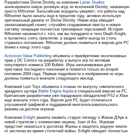
Разработчики Divine Divinity из компании
Larian Studios
анонсировали новую ролевую игру из вселенной Divinity, названную
просто Riftrunner. Бельгийские игроделы уверяют, что работы над
Riftrunner были начаты еще в прошлом году, активно используя
оригинальный движок от Divine Divinity. Новая игра обещает
захватывающий сюжет, случайно создаваемые квесты и новую
систему генерации полностью трехмерных персонажей. История
Riftrunner начинается с того, как вы попадаете в тело Death Knight,
и пытаетесь снять проклятие, а заодно найти выход из столь
странного положения. Riftrunner должен появиться в версии для PC
ближе к концу этого года.
Activision Value Publishing
объявила о приобретении эксклюзивных
прав у DC Comics на разработку и выпуск игр по мотивам
популярного комикса 100 Bullets. Игра запланирована для
приставок последнего поколения и появится только во второй
половине 2004 года. Первые подробности и изображения из игры
должны появиться вначале следующего месяца.
Компания Lost Toys объявила о планах по выпуску симпатичного
аркадного шутера
Battle Engine Aquila
в специальной версии на PC.
Британские разработчики уже порадовали обладателей PS2 и Xbox
еще вначале этого года. Версия для PC будет отличаться
улучшенной графикой и поддержкой многопользовательского
режима на десяток игроков.
Компания
Enlight
решила оживить старую легенду о Жанне Д'Арк в
новой стратегии с элементами экшена, Joan of Arc. Игрокам
предстоит оказаться в доспехах Жанны и защитить родную землю
от англичан во время столетней войны. Enlight обещает полностью