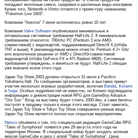
попадают молочные смеси, газировка и различные виды консервов.
Кроме того, Nintendo и Vimto готовятся к промо-туру названному
"Pokemon Live 2003".
Компании "Акелла" 7 июня исполнилось ровно 10 лет.
Компания
Valve Software
опубликовала минимальные и
оптимальные системные требования Half-Life 2. К минимальным
требованиям относится: 700mhz PC (Pentium 3 или AMD-
совместимый) с видеокартой, поддерживающей DirectX 6 (nVidia
TNT и выше). К рекомендуемым можно отнести: Pentium 4 2+ Ghz
или аналогичное решение от AMD с DirectX9-совместимой
видеокартой (nVidia GeForce FX и ATI Radeon 9800). Системные
требования утверждены, и меняться не будут. Half-Life 2 обещан
уже вначале осени этого года.
Japan Toy Show 2003 должно открыться 31 июля в Pacifico
Yokohama Hall. По сообщению организаторов, в выставке примут
участие несколько игровых разработчиков, включая
Bandai
,
Konami
и
Sega
. Особых подробностей не известно, но Konami подтвердила
информацию о демонстрации новой RPG для GameBoy Advance
"Our Sun." Вход на выставку будет стоить 1000 йен, а сами билеты
поступят в продажу только в конце этого месяца. Стоит заметить,
что Japan Toy Show и Tokyo Toy Show совершенно разные вещи.
Japan Toy Show является полностью открытым мероприятием.
Namco
объявила о том, что специальная редакция GameCube RPG
"Tales of Symphonia" появится уже 29 августа этого года на
территории Японии. В специальный набор будет входить зеленая
версия GameCube и диск с игрой "Tales of Symphonia". Цена