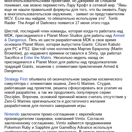
многопользовательскими проектами, но Джереми не слишком
понимает, как можно переместить Лару Крофт в сетевой мир. "Ямы
еще не нашли правильной формулы для того, что бы оживить Лару
в многопользовательском окружении, - заявил он представителям
MCV. Если мы найдем, то обязательно используем это". Tomb
Raider: The Angel of Darkness появится 17 июня этого года.
Шестой, последний член команды, которая когда-то работала над
MDK, присоединился к Planet Moon Studios для работы над
Armed
& Dangerous
. Пять из шести разработчиков MDK в свое время
основали Planet Moon, которая выпустила Giants: Citizen Kabuto
для PC и PS2. Шестой член коллектива Мартин Браунлоу (Martin
Brownlow), до недавнего времени оставался в Shiny, где работал
Sacrifice и
Enter the Matrix
. Несколько недель назад он
присоединился к Planet Moon для работы над продолжателем
традиций Giants, экшеном с элементами приключения Armed &
Dangerous.
Strategy First
объявила об окончательном закрытии космического
симулятора с элементами экшена, Zero-G Marines. Студия,
работавшая над проектом, решила сфокусировать все усилия на
новой разработке, а так же продолжить популярную серию
Disciples. Впрочем, основной причиной можно считать отсутствие у
Zero-G Marines оригинальности и достаточного желания
разработчиков для полного завершения игры.
Nintendo
заключили промо-соглашение с европейским
производителем газировки, компанией Vimto. Согласно
заключенному соглашению, Vimto займется продвижением
Pokemon Ruby и Sapphire для GameBoy Advance используя
изображения героев на своих продуктах. В список продуктов