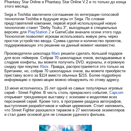
Phantasy Star Online и Phantasy Star Online V.2 и то только до конца
этого месяца.
Sega и Toshiba заключили соглашение по интеграции голосовой
технологии Toshiba в будущие игры от Sega. По словам
представителей компании, первой игрой использующей новую
технологию станет "Derby Tsuku 3", выходящая в специальных
версиях для
PlayStation 2
и GameCube вначале осени этого года.
Технология позволяет игрокам использовать живую речь через
простое устройство ввода. Сумма сделки и количество проектов,
поддерживающих это решение на данный момент неизвестно.
Производители шоколада
Mars
решили сделать большой подарок
для всех геймеров. Собрав 70 шоколадных очков, вкладываемых в
сладкие конфеты, вы можете получить DVD, журналы, и огромную
скидку при покупке
Xbox
. Правда, распространяется это только на
Британию, но, собрав 70 шоколадных очков, вы можете приобрести
приставку всего за $114 вместо обычных $215. Более подробную
информацию о промо-акции можно обнаружить по этому адресу.
13 июня исполнилось 15 лет одной из самых популярных игровых
серий - Street Fighter. В честь столь прекрасного события,
Capcom
открывает трехдневную выставку с эскизами и моделями всех
персонажей серий. Кроме того, в программе раздача автографов,
выступления разработчиков и чайная церемония. Стоит напомнить,
что Street Fighter разошелся тиражом в 27 миллионов экземпляров
и стал даже основой для не слишком удачного фильма.