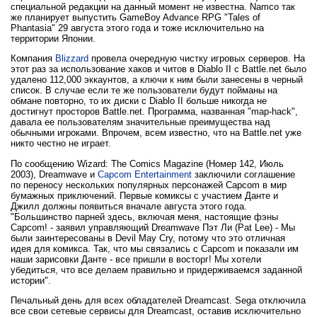
специальной редакции на данный момент не известна. Namco так
же планирует выпустить GameBoy Advance RPG "Tales of
Phantasia" 29 августа этого года и тоже исключительно на
территории Японии.
Компания
Blizzard
провела очередную чистку игровых серверов. На
этот раз за использование хаков и читов в Diablo II с Battle.net было
удалено 112,000 эккаунтов, а ключи к ним были занесены в черный
список. В случае если те же пользователи будут пойманы на
обмане повторно, то их диски с Diablo II больше никогда не
достигнут просторов Battle.net. Программа, названная "map-hack",
давала ее пользователям значительные преимущества над
обычными игроками. Впрочем, всем известно, что на Battle.net уже
никто честно не играет.
По сообщению Wizard: The Comics Magazine (Номер 142, Июль
2003), Dreamwave и
Capcom Entertainment
заключили соглашение
по переносу нескольких популярных персонажей Capcom в мир
бумажных приключений. Первые комиксы с участием Данте и
Джилл должны появиться вначале августа этого года.
"Большинство парней здесь, включая меня, настоящие фэны
Capcom! - заявил управляющий Dreamwave Пэт Ли (Pat Lee) - Мы
были заинтересованы в Devil May Cry, потому что это отличная
идея для комикса. Так, что мы связались с Capcom и показали им
наши зарисовки Данте - все пришли в восторг! Мы хотели
убедиться, что все делаем правильно и придерживаемся заданной
истории".
Печальный день для всех обладателей Dreamcast. Sega отключила
все свои сетевые сервисы для Dreamcast, оставив исключительно