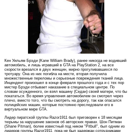
Кен Уильям Брэди (Kane William Brady), ранее никогда не водивший
автомобиль, и лишь игравший в GTA на PlayStation 2, на все
скорости врезался в двух женщин, мирно прогуливавшихся по
тротуару. Она из них погибла на месте, вторая получила
множественные переломы и серьезные повреждения тканей лица.
Инцендент произошел в конце февраля прошлого года и с тех пор
мистер Брэди отбывает наказание в специальном центре. По
словам осужденного, он взял машину (Седан) своей матери, что бы
покататься. Во время управления автомобилем он смотрел через
плечо, вместо того, что бы смотреть на дорогу, так как опасался
полицейских машин, которые постоянно преследовали его в
виртуальном мире GTA.
Лидер пиратской группы Razor1911 был приговорен к 18 месяцам
тюрьмы за нарушение законов об авторских правах. Шон Питман
(Shane Pitman), более известный под ником "Pitbull", был одним из
лидеров группы Razor1911, пока не был задержан сотрудниками