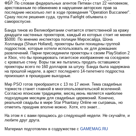
ФБР. По словам федеральных агентов Питман стал 22 человеком,
арестованным по обвинению в нарушении авторских прав за
последние несколько лет в ходе проведения "Operation Buccaneer".
Сразу после решения суда, группа Fairlight объявила о
самороспуске.
Банда тинов из Великобритании считается ответственной за кражу
двадцати настенных проекторов, каждый из которых стоит не менее
$5000. По мнению инспектора полиции Мирсесайда, Шона
Холланда (Shaun Holland), проекторы были похищены группой
подростков, которые хотели использовать их для домашних
развлечений. Парни присоединили проекторы к своим PlayStation 2
и Xbox, что бы проецировать гигантское изображение на соседнюю
с кроватью стену. Воры так же пытались продать оставшиеся
проекторы всего по 160 долларов за штуку. Банда была задержана
на прошлой неделе, а арест последнего 14-тилетнего подростка
произошел в прошедшие выходные.
Мир PSO готов преобразится с 13 по 17 июня. Тема свадебных
торжеств станет главной в многопользовательской вселенной.
Согласно японским традициям, месяц июнь является наиболее
подходящим месяцем для свадебных церемоний. Конечно,
реальной свадьбы в мире Star Phantasy Online не сыграешь, но
отметить праздник вполне можно. Хотя, кто знает...
На этом я с вами прощаюсь до следующей недели. Не скучайте, и
любите друг друга.
Материал подготовлен в содружестве с
GAMEMAG.RU