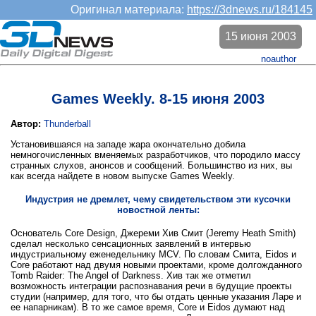
Оригинал материала:
https://3dnews.ru/184145
15 июня 2003
noauthor
Games Weekly. 8-15 июня 2003
Автор:
Thunderball
Установившаяся на западе жара окончательно добилa
немногочисленных вменяемых разработчиков, что породило массу
странных слухов, анонсов и сообщений. Большинство из них, вы
как всегда найдете в новом выпуске Games Weekly.
Индустрия не дремлет, чему свидетельством эти кусочки
новостной ленты:
Основатель Core Design, Джереми Хив Смит (Jeremy Heath Smith)
сделал несколько сенсационных заявлений в интервью
индустриальному еженедельнику MCV. По словам Смита, Eidos и
Core работают над двумя новыми проектами, кроме долгожданного
Tomb Raider: The Angel of Darkness. Хив так же отметил
возможность интеграции распознавания речи в будущие проекты
студии (например, для того, что бы отдать ценные указания Ларе и
ее напарникам). В то же самое время, Core и Eidos думают над