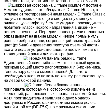
пользователя, гарантийный талон - все как обычно.
Немного удивило, что обладатели Diframe Hi-tech, в
отличие от тестированной нами модели Diframe Classic,
получат в комплекте еще и специальную мягкую
очищающую салфетку. Чем не угодили производителю
любители классического направления в дизайне –
остается неясным. Передняя панель рамки полностью
оправдывает название модели: четкие прямые углы,
ровные ребра и грани, согревающий темно-красный
цвет (рябина) и древесная текстура съемной части -
все это делает устройство внешне неотличимым от
традиционной рамки для фотографии.
Единственный «лишний» элемент – красный кружок,
прикрывающий место расположения ИК–приемника.
Теперь пару слов о смене панелей. Для этого
необходимо плавно нажать на клипсу, расположенную
на левой боковой панели,
приподнять фоторамку и осторожно извлечь ее из
креплений, расположенных справа на съемной панели.
Хотя производитель и заявляет о двух моделях,
доступных в России, фактически мы имеем дело с
одной и той же (DF-F5X), но с разными съемными