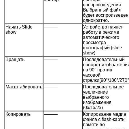
воспроизведения.
Выбранный файл
будет воспроизведен
однократно.
Начать Slide
———
Устройство начнет
show
работу в режиме
автоматического
просмотра
фотографий (slide
show)
Вращать
———
Последовательный
поворот изображени
на 90° против
часовой
стрелки(90°/180°/270°
Масштабировать
———
Последовательное
увеличение
выбранного
изображения
(0х/1х/2х)
Копировать
———
Копирование медиа
файла с flash-карты
памяти во