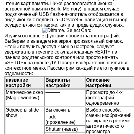
чтения карт памяти. Ниже располагается иконка
встроенной памяти (Build Memory), в нашем случае
подключенный USB flash-накопитель отображается в
виде иконки с подписью «Device0», навигация и выбор
осуществляются так же, как и в предыдущих случаях.
Изучим основные функции просмотра фотографий.
Выберем и выведем на экран произвольный снимок.
Чтобы получить доступ к меню настроек, следует
удерживать в течение секунды клавишу «EXIT» на
панели родительского контроля или просто нажать
«SETUP» на пульте ДУ. Поверх изображения появится
контекстное меню. Рассмотрим каждый из его пунктов в
отдельности:
название
Варианты
Описание
настройки
настройки
настройки
Магическое окно
———
Просмотр до 4-х
(Magic window)
фотографий
одновременно
Эффекты slide
Выключить
Выбор способа
show
смены изображений
Fade
на экране в режиме
(проявление)
автоматического
Shutter (наезд)
просмотра