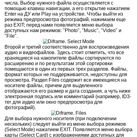
числа. Выбор нужного файла осуществляется с
помощью клавиш навигации, а его открытие нажатием
Enter на ДУ или Play на устройстве. Чтобы выйти из
режима предпросмотра фотографий, нажимаем еще
раз EXIT; перед нами появляется меню выбора
доступных нам режимов: "Photo", "Music", "Video" и
"File".
Второй и третий соответственно для воспроизведения
аудио и видеофайлов. Здесь стоит отметить, что все
хранящиеся на накопителе файлы сортируются по
расширению и по результатам этой сортировки
помещаются в один из первых трех разделов. Файлы,
формат которых не поддерживается, недоступны для
просмотра. Раздел Files содержит все имеющиеся на
носителе файлы, причем для выделенного
отображаются его размер и дата создания, а чуть ниже
электронная подпись или комментарий (например, ID3-
тег для аудио или окно предпросмотра для
фотографий).
Для выбора нужного носителя (при подключении
нескольких) следует выйти из меню выбора режимов
(Select Mode) нажатием EXIT. Появляется меню выбора
карты (Select Card) c изображениями доступных для