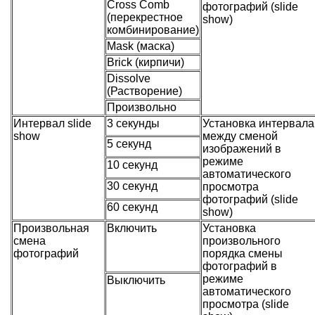
Cross Comb
фотографий (slide
(перекрестное
show)
комбинирование)
Mask (маска)
Brick (кирпичи)
Dissolve
(Растворение)
Произвольно
Интервал slide
3 секунды
Установка интервала
show
между сменой
5 секунд
изображений в
режиме
10 секунд
автоматического
30 секунд
просмотра
фотографий (slide
60 секунд
show)
Произвольная
Включить
Установка
смена
произвольного
фотографий
порядка смены
фотографий в
режиме
Выключить
автоматического
просмотра (slide