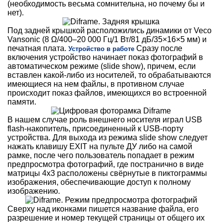
(необходимость весьма сомнительна, но почему бы и
нет).
Под задней крышкой расположились динамики от Veco
Vansonic (8 Ω/400–20 000 Гц/1 Вт/81 дБ/35×16×5 мм) и
печатная плата.
Сразу после
Устройство в работе
включения устройство начинает показ фотографий в
автоматическом режиме (slide show), причем, если
вставлен какой-либо из носителей, то обрабатываются
имеющиеся на нем файлы, в противном случае
происходит показ файлов, имеющихся во встроенной
памяти.
В нашем случае роль внешнего носителя играл USB
flash-накопитель, присоединенный к USB-порту
устройства. Для выхода из режима slide show следует
нажать клавишу EXIT на пульте ДУ либо на самой
рамке, после чего пользователь попадает в режим
предпросмотра фотографий, где постранично в виде
матрицы 4х3 расположены свёрнутые в пиктограммы
изображения, обеспечивающие доступ к полному
изображению.
Сверху над иконками пишется название файла, его
разрешение и номер текущей страницы от общего их