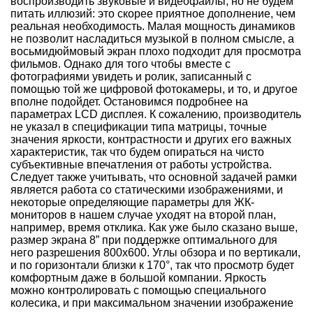
воспроизводить звуковые и видеофайлы, но не будем
питать иллюзий: это скорее приятное дополнение, чем
реальная необходимость. Малая мощность динамиков
не позволит насладиться музыкой в полном смысле, а
восьмидюймовый экран плохо подходит для просмотра
фильмов. Однако для того чтобы вместе с
фотографиями увидеть и ролик, записанный с
помощью той же цифровой фотокамеры, и то, и другое
вполне подойдет. Остановимся подробнее на
параметрах LCD дисплея. К сожалению, производитель
не указал в спецификации типа матрицы, точные
значения яркости, контрастности и других его важных
характеристик, так что будем опираться на чисто
субъективные впечатления от работы устройства.
Следует также учитывать, что основной задачей рамки
является работа со статическими изображениями, и
некоторые определяющие параметры для ЖК-
мониторов в нашем случае уходят на второй план,
например, время отклика. Как уже было сказано выше,
размер экрана 8” при поддержке оптимального для
него разрешения 800х600. Углы обзора и по вертикали,
и по горизонтали близки к 170°, так что просмотр будет
комфортным даже в большой компании. Яркость
можно контролировать с помощью специального
колесика, и при максимальном значении изображение