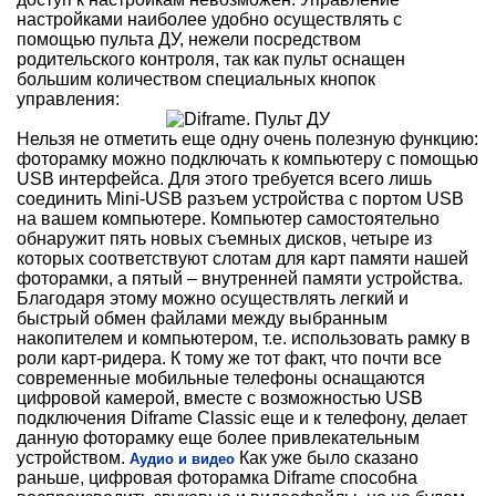
настройками наиболее удобно осуществлять с
помощью пульта ДУ, нежели посредством
родительского контроля, так как пульт оснащен
большим количеством специальных кнопок
управления:
Нельзя не отметить еще одну очень полезную функцию:
фоторамку можно подключать к компьютеру с помощью
USB интерфейса. Для этого требуется всего лишь
соединить Mini-USB разъем устройства с портом USB
на вашем компьютере. Компьютер самостоятельно
обнаружит пять новых съемных дисков, четыре из
которых соответствуют слотам для карт памяти нашей
фоторамки, а пятый – внутренней памяти устройства.
Благодаря этому можно осуществлять легкий и
быстрый обмен файлами между выбранным
накопителем и компьютером, т.е. использовать рамку в
роли карт-ридера. К тому же тот факт, что почти все
современные мобильные телефоны оснащаются
цифровой камерой, вместе с возможностью USB
подключения Diframe Classic еще и к телефону, делает
данную фоторамку еще более привлекательным
устройством.
Как уже было сказано
Аудио и видео
раньше, цифровая фоторамка Diframe способна