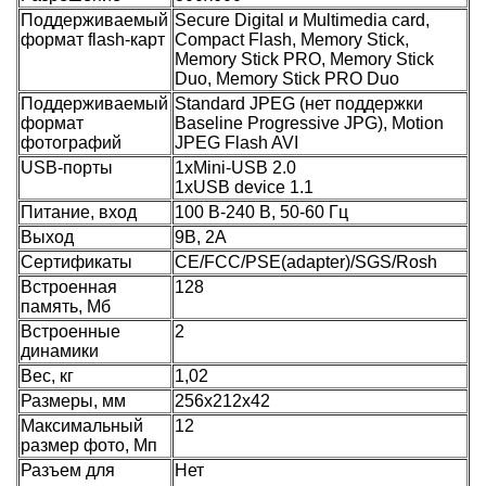
Поддерживаемый
Secure Digital и Multimedia card,
формат flash-карт
Compact Flash, Memory Stick,
Memory Stick PRO, Memory Stick
Duo, Memory Stick PRO Duo
Поддерживаемый
Standard JPEG (нет поддержки
формат
Baseline Progressive JPG), Motion
фотографий
JPEG Flash AVI
USB-порты
1xMini-USB 2.0
1xUSB device 1.1
Питание, вход
100 В-240 В, 50-60 Гц
Выход
9В, 2А
Сертификаты
CE/FCC/PSE(adapter)/SGS/Rosh
Встроенная
128
память, Мб
Встроенные
2
динамики
Вес, кг
1,02
Размеры, мм
256х212х42
Максимальный
12
размер фото, Мп
Разъем для
Нет