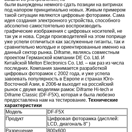
были вынуждены немного сдать позиции на витринах
под напором принципиально новых. Живым примером
такой ситуации являются цифровые фоторамки. Сама
идея создания электронного устройства, способного
абсолютно самостоятельно воспроизводить
графические изображения с цифровых носителей, не
так уж и нова. Среди производителей на этом поприще
уже успели отличиться как заслуженные гиганты, так и
сравнительно молодые и ориентированные именно на
данный сектор рынка. Diframe, являясь совместным
проектом Германской компании DE Co. Ltd. И
Китайской Melton Electronics Co. Ltd. – как раз из числа
последних. Компания занимается разработкой
цифровых фоторамок с 2002 года, и уже успела
завоевать популярность в Европе и странах Юго-
Восточной Азии, в 2006-м выходит на российский
рынок с двумя моделями рамок: Diframe Hi-tech и
Diframe Classic (DF-F5X), которая и была любезно
предоставлена нам на тестирование.
Технические
характеристики
Модель
DF-F5X
Продукт
Цифровая фоторамка (дисплей:
LCD, диагональ 8” )
Разрешение
800x600