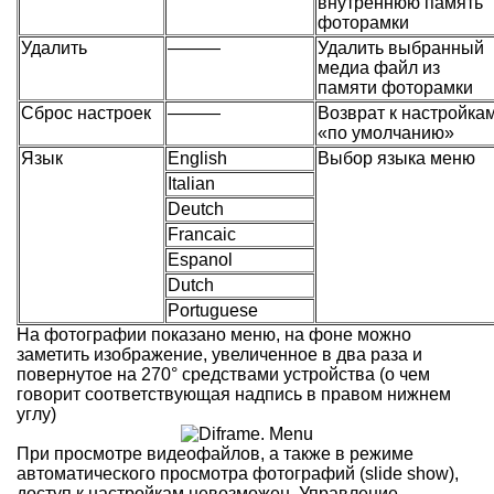
внутреннюю память
фоторамки
Удалить
———
Удалить выбранный
медиа файл из
памяти фоторамки
Сброс настроек
———
Возврат к настройка
«по умолчанию»
Язык
English
Выбор языка меню
Italian
Deutch
Francaic
Espanol
Dutch
Portuguese
На фотографии показано меню, на фоне можно
заметить изображение, увеличенное в два раза и
повернутое на 270° средствами устройства (о чем
говорит соответствующая надпись в правом нижнем
углу)
При просмотре видеофайлов, а также в режиме
автоматического просмотра фотографий (slide show),
доступ к настройкам невозможен. Управление