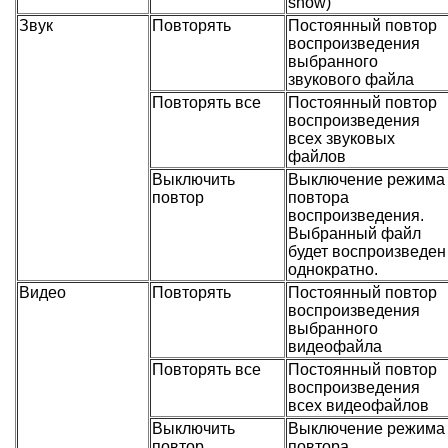
show)
Звук
Повторять
Постоянный повтор
воспроизведения
выбранного
звукового файла
Повторять все
Постоянный повтор
воспроизведения
всех звуковых
файлов
Выключить
Выключение режима
повтор
повтора
воспроизведения.
Выбранный файл
будет воспроизведен
однократно.
Видео
Повторять
Постоянный повтор
воспроизведения
выбранного
видеофайла
Повторять все
Постоянный повтор
воспроизведения
всех видеофайлов
Выключить
Выключение режима
повтор
повтора