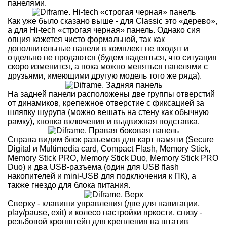
панелями.
Как уже было сказано выше - для Classic это «дерево»,
а для Hi-tech «строгая черная» панель. Однако сия
опция кажется чисто формальной, так как
дополнительные панели в комплект не входят и
отдельно не продаются (будем надеяться, что ситуация
скоро изменится, а пока можно меняться панелями с
друзьями, имеющими другую модель того же ряда).
На задней панели расположены две группы отверстий
от динамиков, крепежное отверстие с фиксацией за
шляпку шурупа (можно вешать на стену как обычную
рамку), кнопка включения и выдвижная подставка.
Справа видим блок разъемов для карт памяти (Secure
Digital и Multimedia card, Compact Flash, Memory Stick,
Memory Stick PRO, Memory Stick Duo, Memory Stick PRO
Duo) и два USB-разъема (один для USB flash
накопителей и mini-USB для подключения к ПК), а
также гнездо для блока питания.
Сверху - клавиши управления (две для навигации,
play/pause, exit) и колесо настройки яркости, снизу -
резьбовой кронштейн для крепления на штатив