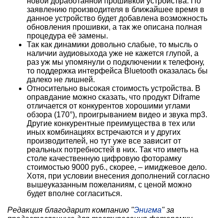
новой доработанной прошивкой устройства. По
заявлению производителя в ближайшее время в
данное устройство будет добавлена возможность
обновления прошивки, а так же описана полная
процедура её замены.
Так как динамики довольно слабые, то мысль о
наличии аудиовыхода уже не кажется глупой, а
раз уж мы упомянули о подключении к телефону,
то поддержка интерфейса Bluetooth оказалась бы
далеко не лишней.
Относительно высокая стоимость устройства. В
оправдание можно сказать, что продукт Diframe
отличается от конкурентов хорошими углами
обзора (170°), проигрыванием видео и звука mp3.
Другие конкурентные преимущества в тех или
иных комбинациях встречаются и у других
производителей, но тут уже все зависит от
реальных потребностей в них. Так что иметь на
столе качественную цифровую фоторамку
стоимостью 9000 руб., скорее, – имиджевое дело.
Хотя, при условии внесения дополнений согласно
вышеуказанным пожеланиям, с ценой можно
будет вполне согласиться.
Редакция благодарит компанию "
Энигма
" за