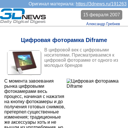
Оригинал материала:
https://3dnews.ru/191263
15 февраля 2007
Александр Гребнев
Цифровая фоторамка Diframe
В цифровой век с цифровыми
носителями. Присматриваемся к
цифровой фоторамке от одного из
молодых брендов
С момента завоевания
рынка цифровыми
фотокамерами весь
процесс, начиная с нажатия
на кнопку фотокамеры и до
получения готовых снимков,
претерпел существенные
изменения; традиционные
же аксессуары хоть и не
вышли из употребления, но