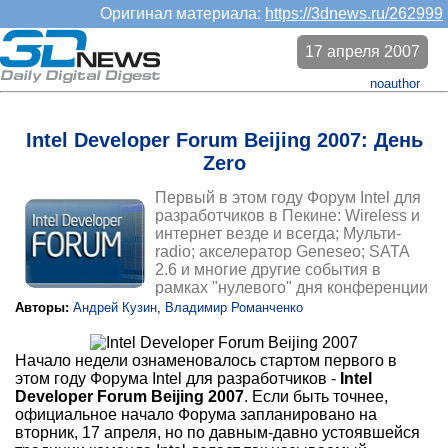
Оригинал материала:
https://3dnews.ru/262999
17 апреля 2007
noauthor
Intel Developer Forum Beijing 2007: День
Zero
Первый в этом году Форум Intel для
разработчиков в Пекине: Wireless и
интернет везде и всегда; Мульти-
radio; акселератор Geneseo; SATA
2.6 и многие другие события в
рамках "нулевого" дня конференции
Авторы:
Андрей Кузин
,
Владимир Романченко
Начало недели ознаменовалось стартом первого в
этом году Форума Intel для разработчиков -
Intel
Developer Forum Beijing 2007
. Если быть точнее,
официальное начало Форума запланировано на
вторник, 17 апреля, но по давным-давно устоявшейся