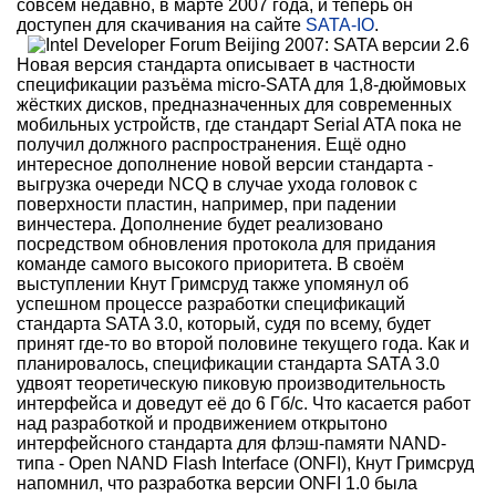
совсем недавно, в марте 2007 года, и теперь он
доступен для скачивания на сайте
SATA-IO
.
Новая версия стандарта описывает в частности
спецификации разъёма micro-SATA для 1,8-дюймовых
жёстких дисков, предназначенных для современных
мобильных устройств, где стандарт Serial ATA пока не
получил должного распространения. Ещё одно
интересное дополнение новой версии стандарта -
выгрузка очереди NCQ в случае ухода головок с
поверхности пластин, например, при падении
винчестера. Дополнение будет реализовано
посредством обновления протокола для придания
команде самого высокого приоритета. В своём
выступлении Кнут Гримсруд также упомянул об
успешном процессе разработки спецификаций
стандарта SATA 3.0, который, судя по всему, будет
принят где-то во второй половине текущего года. Как и
планировалось, спецификации стандарта SATA 3.0
удвоят теоретическую пиковую производительность
интерфейса и доведут её до 6 Гб/с. Что касается работ
над разработкой и продвижением открытоно
интерфейсного стандарта для флэш-памяти NAND-
типа - Open NAND Flash Interface (ONFI), Кнут Гримсруд
напомнил, что разработка версии ONFI 1.0 была