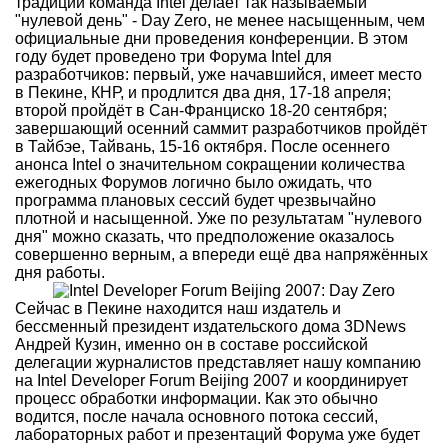
традиции команда Intel делает так называемый
"нулевой день" - Day Zero, не менее насыщенным, чем
официальные дни проведения конференции. В этом
году будет проведено три Форума Intel для
разработчиков: первый, уже начавшийся, имеет место
в Пекине, КНР, и продлится два дня, 17-18 апреля;
второй пройдёт в Сан-Франциско 18-20 сентября;
завершающий осенний саммит разработчиков пройдёт
в Тайбэе, Тайвань, 15-16 октября. После осеннего
анонса Intel о значительном сокращении количества
ежегодных Форумов логично было ожидать, что
программа плановых сессий будет чрезвычайно
плотной и насыщенной. Уже по результатам "нулевого
дня" можно сказать, что предположение оказалось
совершенно верным, а впереди ещё два напряжённых
дня работы.
Сейчас в Пекине находится наш издатель и
бессменный президент издательского дома 3DNews
Андрей Кузин, именно он в составе российской
делегации журналистов представляет нашу компанию
на Intel Developer Forum Beijing 2007 и координирует
процесс обработки информации. Как это обычно
водится, после начала основного потока сессий,
лабораторных работ и презентаций Форума уже будет