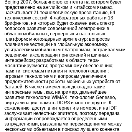
Beijing 2007, большинство контента на котором будет
представлено на английском и китайском языках,
насчитывает 21 технологическую презентацию, 84
технических сессий, 4 лабораторных работы и 13
брифингов, на которых будет охвачен весь спектр
вопросов развития современной электроники в
области мобильных, серверных и настольных
платформ; многоядерных архитектур; вопросов
влияния инвестиций на глобальную экономику;
ультралёгким мобильным платформам, встраиваемым
решениям; акселерации приложений и шинных
интерфейсов; разработкам в области тера-
масштабируемости; программному обеспечению;
памяти; системам питания и теплопоглощения;
игровым технологиям и вопросам увеличения
продолжительности работы мобильных устройств от
батарей. В числе намеченных докладов такие
интересные темы, как, например, дальнейшее
развитие технологии WiMAX, технология Geneseo,
виртуализация, память DDR3 и многое другое. К
сожалению, доступ в интернет и в номере, и на IDF
заслуживает нелестных эпитетов, поэтому передача
информации сопровождается определёнными
затруднениями, вызванными перемещениями между
несколькими объектами в поисках лучшего коннекта.