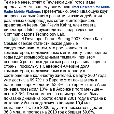
Тем не менее, отчёт о "нулевом дне" готов и мы
предлагаем его вашему вниманию.
Intel Research for Multi-
Презентацию, очерчивающую круг
Radio Mobile Platforms
вопросов дальнейшего развития и взаимодействия
различных беспроводных сетей и интерфейсов,
представил Кевин Кан (Kevin Kahn), член совета
директоров Intel и руководитель подразделения
Communications Technology Lab.
Самые свежие статистические данные
свидетельствуют о том, что рост количества
компьютеров, подключённых к интернету, в последние
годы идёт взрывообразными темпами, при этом
основной рост приходится как раз на развивающиеся
страны, поскольку в Северной Америке доля
компьютеров, подключенных к интернету в
соотношении к количеству жителей, к марту 2007 года
уже достигла 69,7%; по Европе этот показатель в
настоящее время достиг 53,3%, в то время как в Азии
он едва превысил 10%, а в Африке и того меньше –
всего 3,6%. Тем не менее, на примере Китая была
показана динамика роста: если в 2001 году в стране к
интернету было подключено порядка 10,4 млн.
домашних ПК, то в 2006 году этот показатель достиг
36,8 млн., а прогноз на 2010 год обещает 69,8%.