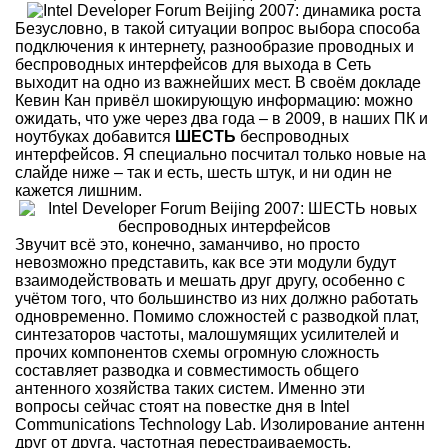
Безусловно, в такой ситуации вопрос выбора способа
подключения к интернету, разнообразие проводных и
беспроводных интерфейсов для выхода в Сеть
выходит на одно из важнейших мест. В своём докладе
Кевин Кан привёл шокирующую информацию: можно
ожидать, что уже через два года – в 2009, в наших ПК и
ноутбуках добавится
ШЕСТЬ
беспроводных
интерфейсов. Я специально посчитал только новые на
слайде ниже – так и есть, шесть штук, и ни один не
кажется лишним.
Звучит всё это, конечно, заманчиво, но просто
невозможно представить, как все эти модули будут
взаимодействовать и мешать друг другу, особенно с
учётом того, что большинство из них должно работать
одновременно. Помимо сложностей с разводкой плат,
синтезаторов частоты, малошумящих усилителей и
прочих компонентов схемы огромную сложность
составляет разводка и совместимость общего
антенного хозяйства таких систем. Именно эти
вопросы сейчас стоят на повестке дня в Intel
Communications Technology Lab. Изолирование антенн
друг от друга, частотная перестраиваемость,