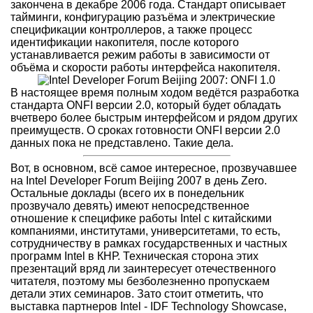
закончена в декабре 2006 года. Стандарт описывает
тайминги, конфигурацию разъёма и электрические
спецификации контроллеров, а также процесс
идентификации накопителя, после которого
устанавливается режим работы в зависимости от
объёма и скорости работы интерфейса накопителя.
В настоящее время полным ходом ведётся разработка
стандарта ONFI версии 2.0, который будет обладать
вчетверо более быстрым интерфейсом и рядом других
преимуществ. О сроках готовности ONFI версии 2.0
данных пока не представлено. Такие дела.
Вот, в основном, всё самое интересное, прозвучавшее
на Intel Developer Forum Beijing 2007 в день Zero.
Остальные доклады (всего их в понедельник
прозвучало девять) имеют непосредственное
отношение к специфике работы Intel с китайскими
компаниями, институтами, университетами, то есть,
сотрудничеству в рамках государственных и частных
программ Intel в КНР. Техническая сторона этих
презентаций вряд ли заинтересует отечественного
читателя, поэтому мы безболезненно пропускаем
детали этих семинаров. Зато стоит отметить, что
выставка партнеров Intel - IDF Technology Showcase,