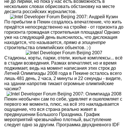
не до лирики, но пока у нас есть возможность в
нескольких словах обрисовать обстановку на месте
десанта российских журналистов.
По прибытии в Пекин создалось впечатление, что жить
придётся непосредственно на стройке - от горизонта до
горизонта громадная строительная площадка! Однако
уже на следующий день выяснилось, что дислокация
находится, что называется,
прямо в эпицентре
строительства олимпийских объектов. ;-)
Стадионы, корты, парки, отели, жилые комплексы... всё
в стадии возведения. Размах впечатляет, но и время
поджимает, ведь на момент написания этих строк до
Летней Олимпиады 2008 года в Пекине осталось всего
лишь 481 день, 2 часа, 2 минуты и 22 секунды - видите,
на здании напротив тикают огромные олимпийские
часики?
Пекин необычен сам по себе, удивляет и ошеломляет с
первого же момента, плюс, на всё это накладывается
ощущение, что вся страна реально живет в
предвкушении Большого Праздника. График
мероприятий чрезвычайно плотный, выступление
следует одно за другим. Программа двухдневного IDF