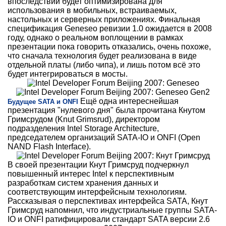
впоследствии будет оптимизирована для
использования в мобильных, встраиваемых,
настольных и серверных приложениях. Финальная
спецификация Geneseo ревизии 1.0 ожидается в 2008
году, однако о реальном воплощении в рамках
презентации пока говорить отказались, очень похоже,
что сначала технология будет реализована в виде
отдельной платы (либо чипа), и лишь потом всё это
будет интегрироваться в мосты.
Ещё одна интереснейшая
Будущее SATA и ONFI
презентация "нулевого дня" была прочитана Кнутом
Гримсрудом (Knut Grimsrud), директором
подразделения Intel Storage Architecture,
председателем организаций SATA-IO и ONFI (Open
NAND Flash Interface).
В своей презентации Кнут Гримсруд подчеркнул
повышенный интерес Intel к перспективным
разработкам систем хранения данных и
соответствующим интерфейсным технологиям.
Рассказывая о перспективах интерфейса SATA, Кнут
Гримсруд напомнил, что индустриальные группы SATA-
IO и ONFI ратифицировали стандарт SATA версии 2.6