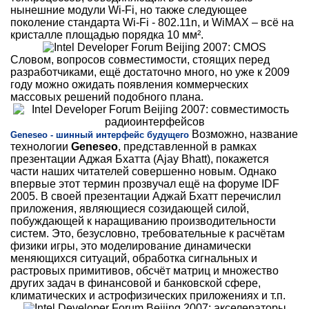
нынешние модули Wi-Fi, но также следующее
поколение стандарта Wi-Fi - 802.11n, и WiMAX – всё на
кристалле площадью порядка 10 мм².
Словом, вопросов совместимости, стоящих перед
разработчиками, ещё достаточно много, но уже к 2009
году можно ожидать появления коммерческих
массовых решений подобного плана.
Возможно, название
Geneseo - шинный интерфейс будущего
технологии
Geneseo
, представленной в рамках
презентации Аджая Бхатта (Ajay Bhatt), покажется
части наших читателей совершенно новым. Однако
впервые этот термин прозвучал ещё на форуме IDF
2005. В своей презентации Аджай Бхатт перечислил
приложения, являющиеся созидающей силой,
побуждающей к наращиванию производительности
систем. Это, безусловно, требовательные к расчётам
физики игры, это моделирование динамически
меняющихся ситуаций, обработка сигнальных и
растровых примитивов, обсчёт матриц и множество
других задач в финансовой и банковской сфере,
климатических и астрофизических приложениях и т.п.