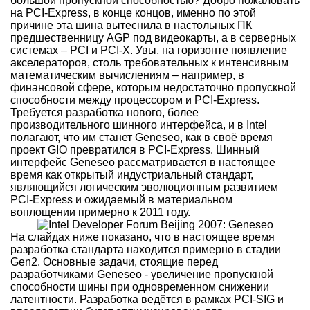
большой пропускной способностью? Добро пожаловать
на PCI-Express, в конце концов, именно по этой
причине эта шина вытеснила в настольных ПК
предшественницу AGP под видеокарты, а в серверных
системах – PCI и PCI-X. Увы, на горизонте появление
акселераторов, столь требовательных к интенсивным
математическим вычислениям – например, в
финансовой сфере, которым недостаточно пропускной
способности между процессором и PCI-Express.
Требуется разработка нового, более
производительного шинного интерфейса, и в Intel
полагают, что им станет Geneseo, как в своё время
проект GIO превратился в PCI-Express. Шинный
интерфейс Geneseo рассматривается в настоящее
время как открытый индустриальный стандарт,
являющийся логическим эволюционным развитием
PCI-Express и ожидаемый в материальном
воплощении примерно к 2011 году.
На слайдах ниже показано, что в настоящее время
разработка стандарта находится примерно в стадии
Gen2. Основные задачи, стоящие перед
разработчиками Geneseo - увеличение пропускной
способности шины при одновременном снижении
латентности. Разработка ведётся в рамках PCI-SIG и