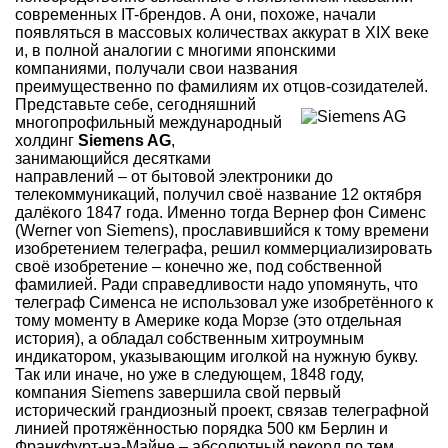
современных IT-брендов. А они, похоже, начали
появляться в массовых количествах аккурат в XIX веке
и, в полной аналогии с многими японскими
компаниями, получали свои названия
преимущественно по фамилиям их отцов-созидателей.
Представьте себе, сегодняшний
многопрофильный международный
холдинг
Siemens AG
,
занимающийся десятками
направлений – от бытовой электроники до
телекоммуникаций, получил своё название 12 октября
далёкого 1847 года. Именно тогда Вернер фон Сименс
(Werner von Siemens), прославившийся к тому времени
изобретением телеграфа, решил коммерциализировать
своё изобретение – конечно же, под собственной
фамилией. Ради справедливости надо упомянуть, что
телеграф Сименса не использовал уже изобретённого к
тому моменту в Америке кода Морзе (это отдельная
история), а обладал собственным хитроумным
индикатором, указывающим иголкой на нужную букву.
Так или иначе, но уже в следующем, 1848 году,
компания Siemens завершила свой первый
исторический грандиозный проект, связав телеграфной
линией протяжённостью порядка 500 км Берлин и
Франкфурт-на-Майне – абсолютный рекорд по тем