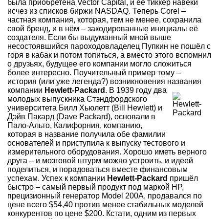
была приобретена Vector Capital, и её тиккер навеки
исчез из списков биржи NASDAQ. Теперь Corel –
частная компания, которая, тем не менее, сохранила
свой бренд, и в нём – закодированные инициалы её
создателя. Если бы выдуманный мной выше
несостоявшийся пароходовладелец Пупкин не пошёл с
горя в кабак и потом топиться, а вместо этого вспомнил
о друзьях, будущее его компании могло сложиться
более интересно. Поучительный пример тому –
история (или уже легенда?) возникновения названия
компании
Hewlett-Packard
.
В 1939 году два
молодых выпускника Стэндфордского
университета Билл Хьюлетт (Bill Hewlett) и
Дэйв Пакард (Dave Packard), основали в
Пало-Альто, Калифорния, компанию,
которая в название получила обе фамилии
основателей и приступила к выпуску тестового и
измерительного оборудования. Хорошо иметь верного
друга – и мозговой штурм можно устроить, и идеей
поделиться, и порадоваться вместе финансовым
успехам. Успех к компании
Hewlett-Packard
пришёл
быстро – самый первый продукт под маркой HP,
прецизионный генератор Model 200A, продавался по
цене всего $54,40 против менее стабильных моделей
конкурентов по цене $200. Кстати, одним из первых