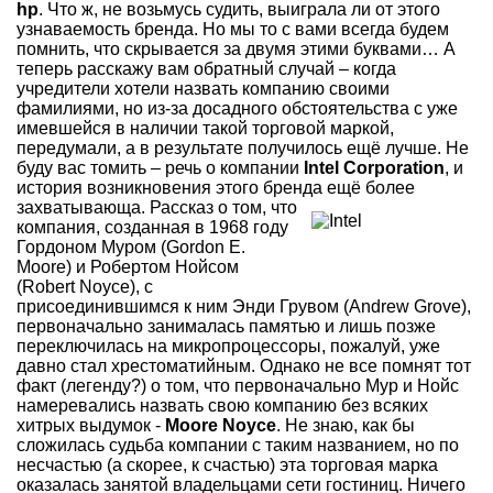
hp
. Что ж, не возьмусь судить, выиграла ли от этого
узнаваемость бренда. Но мы то с вами всегда будем
помнить, что скрывается за двумя этими буквами… А
теперь расскажу вам обратный случай – когда
учредители хотели назвать компанию своими
фамилиями, но из-за досадного обстоятельства с уже
имевшейся в наличии такой торговой маркой,
передумали, а в результате получилось ещё лучше. Не
буду вас томить – речь о компании
Intel Corporation
, и
история возникновения этого бренда ещё более
захватывающа.
Рассказ о том, что
компания, созданная в 1968 году
Гордоном Муром (Gordon E.
Moore) и Робертом Нойсом
(Robert Noyce), с
присоединившимся к ним Энди Грувом (Andrew Grove),
первоначально занималась памятью и лишь позже
переключилась на микропроцессоры, пожалуй, уже
давно стал хрестоматийным. Однако не все помнят тот
факт (легенду?) о том, что первоначально Мур и Нойс
намеревались назвать свою компанию без всяких
хитрых выдумок -
Moore Noyce
. Не знаю, как бы
сложилась судьба компании с таким названием, но по
несчастью (а скорее, к счастью) эта торговая марка
оказалась занятой владельцами сети гостиниц. Ничего