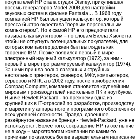
покупателей HP стала студия Disney, прикупившая
восемь генераторов Model 200B для настройки
звуковых систем в фильме Fantasia… В 1968 году
компанией HP был выпущен калькулятор, который
пресса быстро окрестила "первым персональным
компьютером". Но в самой HP его предпочитали
называть калькулятором – по словам Билла Хьюлетта,
чтобы не отпугнуть потенциальных покупателей, для
которых компьютер должен был выглядеть как
творение IBM. Позже появился первый в мире
электронный научный калькулятор (1972), за ним -
первый в мире программируемый калькулятор (1974).
За ними пришла волна лазерных и струйных
настольных принтеров, сканеров, МФУ, компьютеров,
серверов и КПК, а в 2002 году, после приобретения
Compaq Computer, компания становится крупнейшим
мировым производителей настольных ПК и ноутбуков.
Нынче Hewlett-Packard - по-прежнему одна из
крупнейших в IT-отраслей по разработке, производству
и маркетингу аппаратного и программного обеспечения
всех уровней сложности. Правда, давешнее
развёрнутое название бренда - Hewlett-Packard, уже не
используется. Более того, сокращение HP также нынче
не в ходу – маркетологам компании по каким-то
причинам показалось более выразительным написание