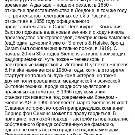
временам. А дальше – пошло-поехало: в 1850 -
открытие представительства в Лондоне, в том же году
– строительство телеграфных сетей в России с
открытием в 1855 году официального
представительства в Санкт-Петербурге… Компания
быстро подхватывала новые веяния и с ходу начала
производство электропоездов, электрических лампочек
(ещё один, дочерний уже от Siemens & Halske, бренд
Osram был основан значительно позже, в 1919). С
начала 20-х и 30-х годов Siemens активно производит
радиоприёмники, чуть позже – телевизоры и
электронные микроскопы. История IT-успехов Siemens
& Halske начинается в 1950-е годы, хотя, в это время
стартует не только выпуск компьютеров, но также
других полупроводников, медицинской и всяческой
бытовой техники, вроде кардиостимуляторов и
прачечных-автоматов. В 1966 году компания
становится известна под современным брендом -
Siemens AG, в 1990 появляется марка Siemens Nixdorf.
Славная история, которой прапрадедушка компании
Вернер фон Сименс может по праву гордиться. В
принципе, неплохой подход – застолбить под название
собственного бренда собственную же фамилию,
однако не очень весело придётся однофамильцам.