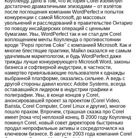
Коупленду. Дело в том, что история Corel изобилует
достаточно драматичными эпизодами – от взлётов
после поглощения компании WordPerfect и попыток
конкуренции с самой Microsoft, до массовых
увольнений и расследований в правительстве Онтарио
по поводу инсайдерских операций с ценными
бумагами. Увы, WordPerfect так и не стал для Corel
воплощением мечты Коупленда о противостоянии
вроде "Pepsi против Coke" с компанией Microsoft. Как и
многие блестящие практики, Майкл оказался не самым
удачливым маркетологом, и будь WordPerfect даже
трижды лучше конкурирующего Microsoft Word, законы
бизнеса и софтверной индустрии, в частности,
намертво привязывающие пользователя к однажды
выбранной платформе, оказались сильнее. А ведь с
другой стороны давил колосс Adobe Systems, всегда
остававшийся лидером в индустрии графики и
полиграфии. Увы, в конце концов у Corel,
анонсировавшей проект за проектом (Corel Video,
Barista, Corel Computer, Corel Linux и другие), многое
пошло прахом. Впрочем, страшная сказка про Corel
имеет [пока что] неплохой конец. В 2000 году Коупленд
покинул Corel, новый совет директоров быстренько
продал непрофильные активы и сосредоточился на
ключевом бизнесе. В августе 2003 года компания Corel