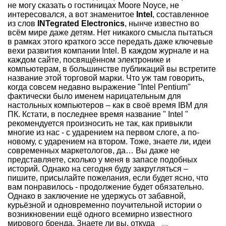
не могу сказать о гостиницах Moore Noyce, не
интересовался, а вот знаменитое
Intel
, составленное
из слов
INTegrated Electronics
, нынче известно во
всём мире даже детям. Нет никакого смысла пытаться
в рамках этого краткого эссе передать даже ключевые
вехи развития компании Intel. В каждом журнале и на
каждом сайте, посвящённом электронике и
компьютерам, в большинстве публикаций вы встретите
название этой торговой марки. Что уж там говорить,
когда совсем недавно выражение "Intel Pentium"
фактически было именем нарицательным для
настольных компьютеров – как в своё время IBM для
ПК. Кстати, в последнее время название " Intel "
рекомендуется произносить не так, как привыкли
многие из нас - с ударением на первом слоге, а по-
новому, с ударением на втором. Тоже, знаете ли, идеи
современных маркетологов, да… Вы даже не
представляете, сколько у меня в запасе подобных
историй. Однако на сегодня буду закругляться –
пишите, присылайте пожелания, если будет ясно, что
вам понравилось - продолжение будет обязательно.
Однако в заключение не удержусь от забавной,
курьёзной и одновременно поучительной истории о
возникновении ещё одного всемирно известного
мирового бренда.
Знаете ли вы, откуда