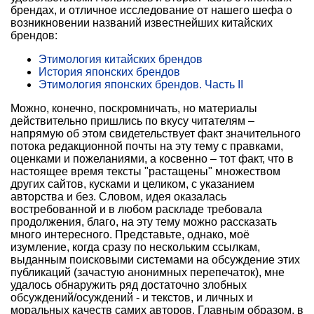
брендах, и отличное исследование от нашего шефа о
возникновении названий известнейших китайских
брендов:
Этимология китайских брендов
История японских брендов
Этимология японских брендов. Часть II
Можно, конечно, поскромничать, но материалы
действительно пришлись по вкусу читателям –
напрямую об этом свидетельствует факт значительного
потока редакционной почты на эту тему с правками,
оценками и пожеланиями, а косвенно – тот факт, что в
настоящее время тексты "растащены" множеством
других сайтов, кусками и целиком, с указанием
авторства и без. Словом, идея оказалась
востребованной и в любом раскладе требовала
продолжения, благо, на эту тему можно рассказать
много интересного. Представьте, однако, моё
изумление, когда сразу по нескольким ссылкам,
выданным поисковыми системами на обсуждение этих
публикаций (зачастую анонимных перепечаток), мне
удалось обнаружить ряд достаточно злобных
обсуждений/осуждений - и текстов, и личных и
моральных качеств самих авторов. Главным образом, в