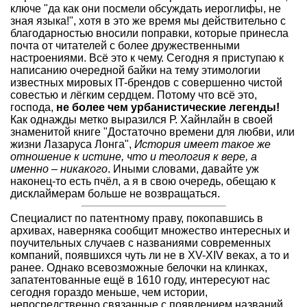
ключе "да как они посмели обсуждать иероглифы, не
зная языка!", хотя в это же время мы действительно с
благодарностью вносили поправки, которые принесла
почта от читателей с более дружественными
настроениями. Всё это к чему. Сегодня я приступаю к
написанию очередной байки на тему этимологии
известных мировых IT-брендов с совершенно чистой
совестью и лёгким сердцем. Потому что всё это,
господа,
не более чем урбанистические легенды!
Как однажды метко выразился Р. Хайнлайн в своей
знаменитой книге "Достаточно времени для любви, или
жизни Лазаруса Лонга",
История имеет такое же
отношение к истине, что и теология к вере, а
именно – никакого
. Иными словами, давайте уж
наконец-то есть пчёл, а я в свою очередь, обещаю к
дисклаймерам больше не возвращаться.
Специалист по патентному праву, покопавшись в
архивах, наверняка сообщит множество интересных и
поучительных случаев с названиями современных
компаний, появшихся чуть ли не в XV-XIV веках, а то и
ранее. Однако всевозможные белочки на клинках,
запатентованные ещё в 1610 году, интересуют нас
сегодня гораздо меньше, чем истории,
непосредственно связанные с появлением названий