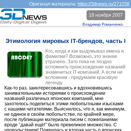
Оригинал материала:
https://3dnews.ru/271058
18 ноября 2007
Владимир Романченко
Этимология мировых IT-брендов, часть I
Кто, когда и как выдумывал имена и
фамилии? Возможно, это знание
утрачено. Зато пока не поздно
вспомнить происхождение названий
знаменитых IT-компаний. А если не
вспомним - придумаем красивую
легенду
Как-то раз, заинтересовавшись и вдохновившись
занимательными историями о происхождении
названий различных японских компаний, мне
захотелось поделиться этими любопытными изысками
с нашими читателями. Выяснилось, что я, как минимум,
не одинок в своём любопытстве, по крайней мере,
после публикации материала писем с пожеланиями
вроде "давай ещё!" было превеликое множество. С
удовольствием! Появилась и вторая часть о японских