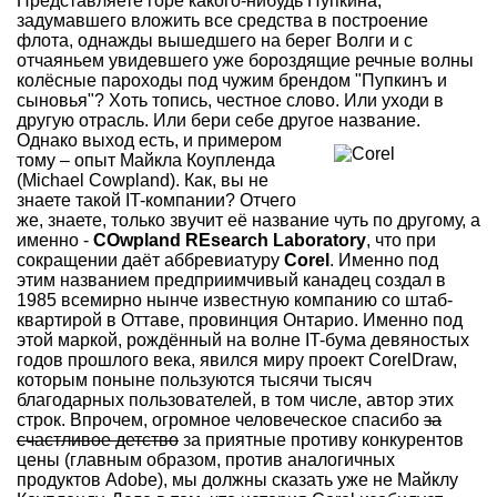
Представляете горе какого-нибудь Пупкина,
задумавшего вложить все средства в построение
флота, однажды вышедшего на берег Волги и с
отчаяньем увидевшего уже бороздящие речные волны
колёсные пароходы под чужим брендом "Пупкинъ и
сыновья"? Хоть топись, честное слово. Или уходи в
другую отрасль. Или бери себе другое название.
Однако выход есть, и примером
тому – опыт Майкла Коупленда
(Michael Cowpland). Как, вы не
знаете такой IT-компании? Отчего
же, знаете, только звучит её название чуть по другому, а
именно -
COwpland REsearch Laboratory
, что при
сокращении даёт аббревиатуру
Corel
. Именно под
этим названием предприимчивый канадец создал в
1985 всемирно нынче известную компанию со штаб-
квартирой в Оттаве, провинция Онтарио. Именно под
этой маркой, рождённый на волне IT-бума девяностых
годов прошлого века, явился миру проект CorelDraw,
которым поныне пользуются тысячи тысяч
благодарных пользователей, в том числе, автор этих
строк. Впрочем, огромное человеческое спасибо
за
счастливое детство
за приятные противу конкурентов
цены (главным образом, против аналогичных
продуктов Adobe), мы должны сказать уже не Майклу