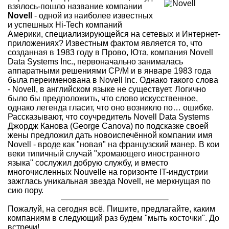
взялось-пошло название компании
Novell
- одной из наиболее известных
и успешных Hi-Tech компаний
Америки, специализирующейся на сетевых и Интернет-
приложениях? Известным фактом является то, что
созданная в 1983 году в Прово, Юта, компания Novell
Data Systems Inc., первоначально занималась
аппаратными решениями CP/M и в январе 1983 года
была переименована в Novell Inc. Однако такого слова
- Novell, в английском языке не существует. Логично
было бы предположить, что слово искусственное,
однако легенда гласит, что оно возникло по… ошибке.
Рассказывают, что соучредитель Novell Data Systems
Джордж Канова (George Canova) по подсказке своей
жены предложил дать новоиспечённой компании имя
Novell - вроде как "новая" на французский манер. В кои
веки типичный случай "хромающего иностранного
языка" сослужил добрую службу, и вместо
многочисленных Nouvelle на горизонте IT-индустрии
зажглась уникальная звезда Novell, не меркнущая по
сию пору.
Пожалуй, на сегодня всё. Пишите, предлагайте, каким
компаниям в следующий раз будем "мыть косточки". До
встречи!